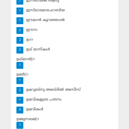
ഇസ്‌ലാമിക് ആര്‍ട്ട്
1
ഇസ്‌ലാമോഫോബിയ
1
ഈമാന്‍ കുറഞ്ഞാല്‍
1
ഈസ
2
ഉംറ
2
ഉഥ് മാനികള്‍
2
ഉഥ്മാന്‍(റ
1
ഉമര്‍(റ
1
ഉമറുബ്‌നു അബ്ദില്‍ അസീസ്‌
2
ഉമവികളുടെ പതനം
1
ഉമവികള്‍
4
ഉമ്മുസലമ(റ
1