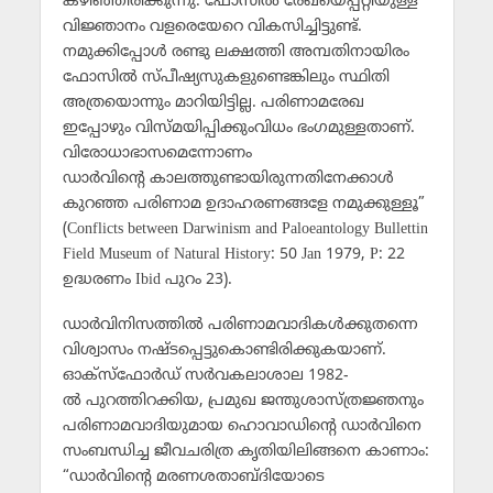
കഴിഞ്ഞിരിക്കുന്നു. ഫോസില്‍ രേഖയെപ്പറ്റിയുള്ള
വിജ്ഞാനം വളരെയേറെ വികസിച്ചിട്ടുണ്ട്.
നമുക്കിപ്പോള്‍ രണ്ടു ലക്ഷത്തി അമ്പതിനായിരം
ഫോസില്‍ സ്പീഷ്യസുകളുണ്ടെങ്കിലും സ്ഥിതി
അത്രയൊന്നും മാറിയിട്ടില്ല. പരിണാമരേഖ
ഇപ്പോഴും വിസ്മയിപ്പിക്കുംവിധം ഭംഗമുള്ളതാണ്.
വിരോധാഭാസമെന്നോണം
ഡാര്‍വിന്റെ കാലത്തുണ്ടായിരുന്നതിനേക്കാള്‍
കുറഞ്ഞ പരിണാമ ഉദാഹരണങ്ങളേ നമുക്കുള്ളൂ”
(Conflicts between Darwinism and Paloeantology Bullettin
Field Museum of Natural History: 50 Jan 1979, P: 22
ഉദ്ധരണം Ibid പുറം 23).
ഡാര്‍വിനിസത്തില്‍ പരിണാമവാദികള്‍ക്കുതന്നെ
വിശ്വാസം നഷ്ടപ്പെട്ടുകൊണ്ടിരിക്കുകയാണ്.
ഓക്സ്ഫോര്‍ഡ് സര്‍വകലാശാല 1982-
ല്‍ പുറത്തിറക്കിയ, പ്രമുഖ ജന്തുശാസ്ത്രജ്ഞനും
പരിണാമവാദിയുമായ ഹൊവാഡിന്റെ ഡാര്‍വിനെ
സംബന്ധിച്ച ജീവചരിത്ര കൃതിയിലിങ്ങനെ കാണാം:
“ഡാര്‍വിന്റെ മരണശതാബ്ദിയോടെ