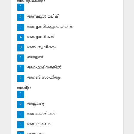
അബൂബക്ര്‍(റ
1
അബ്ദുല്‍ മലിക്‌
2
അബ്ബാസികളുടെ പതനം
1
അബ്ബാസികള്‍
4
അമാനുഷികത
3
അയ്യൂബ്‌
1
അറഫാദിനത്തില്‍
1
അറബ് സാഹിത്യം
2
അലി(റ
1
അല്ലാഹു
2
അവകാശികള്‍
1
അവതരണം
1