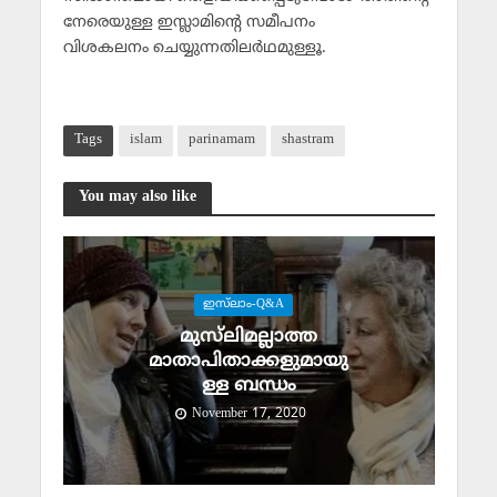
നേരെയുള്ള ഇസ്ലാമിന്റെ സമീപനം
വിശകലനം ചെയ്യുന്നതിലര്‍ഥമുള്ളൂ.
Tags
islam
parinamam
shastram
You may also like
ഇസ്‌ലാം-Q&A
മുസ്‌ലിമല്ലാത്ത
മാതാപിതാക്കളുമായു
ള്ള ബന്ധം
November 17, 2020