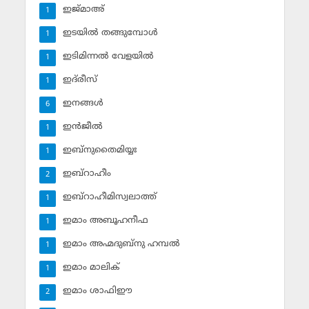
ഇജ്മാഅ്
1
ഇടയില്‍ തങ്ങുമ്പോള്‍
1
ഇടിമിന്നല്‍ വേളയില്‍
1
ഇദ്‌രീസ്‌
1
ഇനങ്ങള്‍
6
ഇന്‍ജീല്‍
1
ഇബ്‌നുതൈമിയ്യഃ
1
ഇബ്‌റാഹീം
2
ഇബ്‌റാഹീമിസ്വലാത്ത്
1
ഇമാം അബൂഹനീഫ
1
ഇമാം അഹ്മദുബ്‌നു ഹമ്പല്‍
1
ഇമാം മാലിക്
1
ഇമാം ശാഫിഈ
2