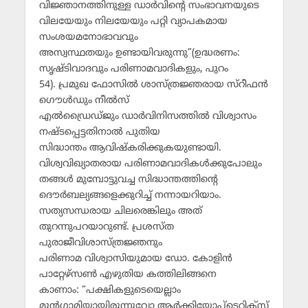
വിജ്ഞാനത്തിനുള്ള ഡാര്‍വിന്റെ സംഭാവനയുടെ
വിലയേയും നിലയേയും പറ്റി വ്യാപകമായ
സംശയമനോഭാവവും
അസ്വസ്ഥതയും ഉണ്ടായിവരുന്നു”(ഉദ്ധരണം:
സൃഷ്ടിവാദവും പരിണാമവാദികളും, പുറം
54). പ്രമുഖ ഫോസില്‍ ശാസ്ത്രജ്ഞരായ സ്റീഫന്‍
ഗൌള്‍ഡും നീല്‍സ്
എല്‍ഡ്രൈഡ്ജും ഡാര്‍വിനിസത്തില്‍ വിശ്വാസം
നഷ്ടപ്പെട്ടതിനാല്‍ പുതിയ
സിദ്ധാന്തം ആവിഷ്കരിക്കുകയുണ്ടായി.
വിശ്വവിഖ്യാതരായ പരിണാമവാദികള്‍ക്കുപോലും
തങ്ങള്‍ മുമ്പോട്ടുവച്ച സിദ്ധാന്തത്തിന്റെ
ദൌര്‍ബല്യങ്ങളെക്കുറിച്ച് നന്നായറിയാം.
സത്യസന്ധരായ ചിലരെങ്കിലും അത്
തുറന്നുപറയാറുണ്ട്. പ്രശസ്ത
പുരാജീവിശാസ്ത്രജ്ഞനും
പരിണാമ വിശ്വാസിയുമായ ഡോ. കോളിന്‍
പാറ്റേഴ്സണ്‍ എഴുതിയ കത്തിലിങ്ങനെ
കാണാം: “പക്ഷികളുടെയെല്ലാം
മുന്‍ഗാമിയായിരുന്നുവോ ആര്‍ക്കിയോപ്ടെറിക്സ്