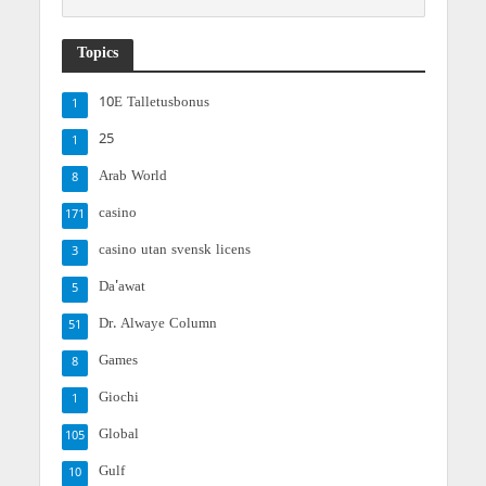
Topics
10E Talletusbonus
1
25
1
Arab World
8
casino
171
casino utan svensk licens
3
Da'awat
5
Dr. Alwaye Column
51
Games
8
Giochi
1
Global
105
Gulf
10