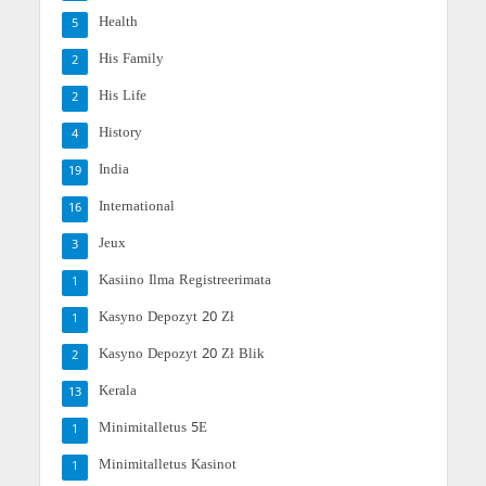
Health
5
His Family
2
His Life
2
History
4
India
19
International
16
Jeux
3
Kasiino Ilma Registreerimata
1
Kasyno Depozyt 20 Zł
1
Kasyno Depozyt 20 Zł Blik
2
Kerala
13
Minimitalletus 5E
1
Minimitalletus Kasinot
1