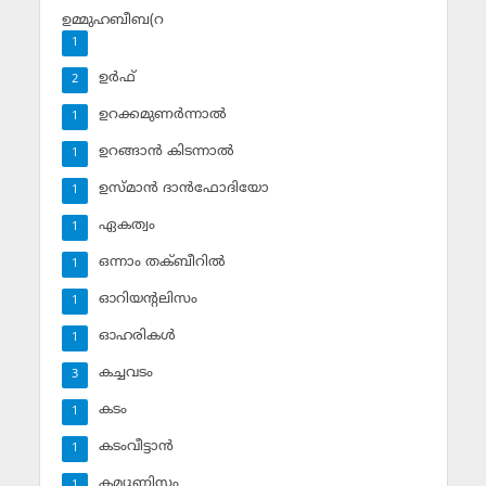
ഉമ്മുഹബീബ(റ
1
ഉര്‍ഫ്
2
ഉറക്കമുണര്‍ന്നാല്‍
1
ഉറങ്ങാന്‍ കിടന്നാല്‍
1
ഉസ്മാന്‍ ദാന്‍ഫോദിയോ
1
ഏകത്വം
1
ഒന്നാം തക്ബീറില്‍
1
ഓറിയന്റലിസം
1
ഓഹരികള്‍
1
കച്ചവടം
3
കടം
1
കടംവീട്ടാന്‍
1
കമ്യൂണിസം
1