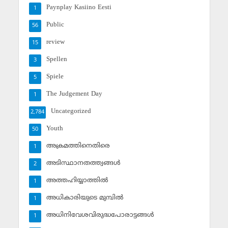
Paynplay Kasiino Eesti
1
Public
56
review
15
Spellen
3
Spiele
5
The Judgement Day
1
Uncategorized
2,784
Youth
50
അക്രമത്തിനെതിരെ
1
അടിസ്ഥാനതത്ത്വങ്ങള്‍
2
അത്തഹിയ്യാത്തില്‍
1
അധികാരിയുടെ മുമ്പില്‍
1
അധിനിവേശവിരുദ്ധപോരാട്ടങ്ങള്‍
1