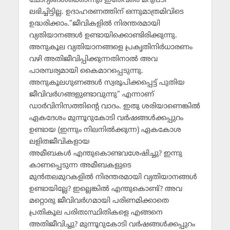
ചോദ്യങ്ങള്‍ക്കൊന്നും ഇതേവരെ മറുപടി
ലഭിച്ചിട്ടില്ല. ഉദാഹരണത്തിന് ഒന്നുമാത്രമിവിടെ
ഉദ്ധരിക്കാം.”ജീവികളില്‍ നിരന്തരമായി
വ്യതിയാനങ്ങള്‍ ഉണ്ടായിക്കൊണ്ടിരിക്കുന്നു.
അനുകൂല വ്യതിയാനങ്ങളെ പ്രകൃതിനിര്‍ധാരണം
വഴി അതിജീവിപ്പിക്കുന്നതിനാല്‍ അവ
പാരമ്പര്യമായി കൈമാറപ്പെടുന്നു.
അനുകൂലഗുണങ്ങള്‍ സ്വരൂപിക്കപ്പെട്ട് പുതിയ
ജീവിവര്‍ഗങ്ങളുണ്ടാവുന്നു” എന്നാണ്
ഡാര്‍വിനിസത്തിന്റെ വാദം. ഇതു ശരിയാണെങ്കില്‍
ഏകദേശം മുന്നൂറുകോടി വര്‍ഷങ്ങള്‍ക്കപ്പുറം
ഉണ്ടായ (ഇന്നും നിലനില്‍ക്കുന്ന) ഏകകോശ
ലളിതജീവികളായ
അമീബകള്‍ എന്തുകൊണ്ടവശേഷിച്ചു? ഇന്നു
കാണപ്പെടുന്ന അമീബകളുടെ
മുന്‍തലമുറകളില്‍ നിരന്തരമായി വ്യതിയാനങ്ങള്‍
ഉണ്ടായില്ലേ? ഇല്ലെങ്കില്‍ എന്തുകൊണ്ട്? അവ
മറ്റൊരു ജീവിവര്‍ഗമായി പരിണമിക്കാതെ
പ്രതികൂല പരിതഃസ്ഥിതികളെ എങ്ങനെ
അതിജീവിച്ചു? മുന്നൂറുകോടി വര്‍ഷങ്ങള്‍ക്കപ്പുറം