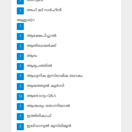
അസ്വബ
1
അഹ് മദ് സര്‍ഹിന്ദി
1
ആഇശ(റ
1
ആക്ഷേപിച്ചാല്‍
1
ആതിഥേയര്‍ക്ക്
1
ആദം
1
ആദ്യപത്തില്‍
1
ആധുനിക ഇസ്‌ലാമിക ലോകം
7
ആയത്തുല്‍ കുര്‍സി
1
ആരോഗ്യം-Q&A
12
ആശ്ചര്യം തോന്നിയാല്‍
1
ഇഅ്തികാഫ്‌
1
ഇഖ്‌വാനുല്‍ മുസ്‌ലിമൂന്‍
2