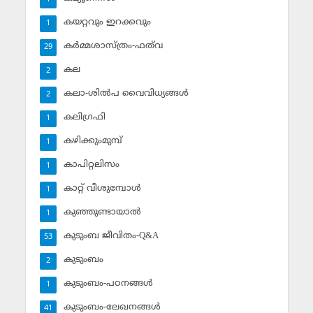
കയറ്റവും ഇറക്കവും
1
കര്‍മ്മശാസ്ത്രം-ഫത്‌വ
29
കല
2
കലാ-ശില്‍പ വൈവിധ്യങ്ങള്‍
2
കലിഗ്രഫി
1
കഴിക്കുംമുമ്പ്
1
കാപിറ്റലിസം
1
കാറ്റ് വീശുമ്പോള്‍
1
കുഞ്ഞുണ്ടായാല്‍
1
കുടുംബ ജീവിതം-Q&A
53
കുടുംബം
2
കുടുംബം-പഠനങ്ങള്‍
1
കുടുംബം-ലേഖനങ്ങള്‍
41