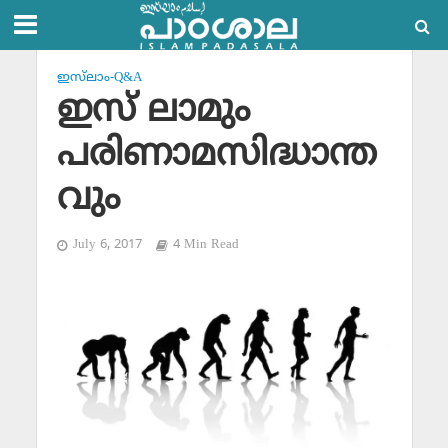
ഇസ്‌ലാം-Q&A
ഇസ് ലാമും
പരിണാമസിദ്ധാന്ത
വും
July 6, 2017
4 Min Read