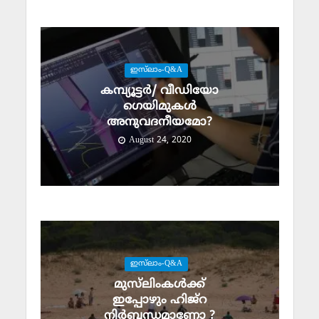
ഇസ്‌ലാം-Q&A
കമ്പ്യൂട്ടര്‍/ വീഡിയോ
ഗെയിമുകള്‍
അനുവദനീയമോ?
August 24, 2020
ഇസ്‌ലാം-Q&A
മുസ്‌ലിംകള്‍ക്ക്
ഇപ്പോഴും ഹിജ്‌റ
നിര്‍ബന്ധമാണോ ?