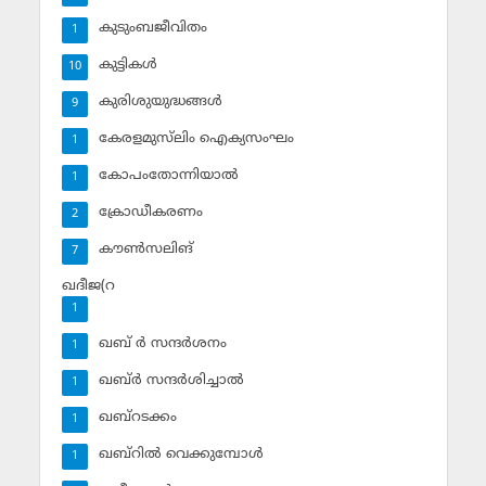
കുടുംബജീവിതം
1
കുട്ടികള്‍
10
കുരിശുയുദ്ധങ്ങള്‍
9
കേരളമുസ്‌ലിം ഐക്യസംഘം
1
കോപംതോന്നിയാല്‍
1
ക്രോഡീകരണം
2
കൗണ്‍സലിങ്‌
7
ഖദീജ(റ
1
ഖബ് ര്‍ സന്ദര്‍ശനം
1
ഖബ്ര്‍ സന്ദര്‍ശിച്ചാല്‍
1
ഖബ്‌റടക്കം
1
ഖബ്‌റില്‍ വെക്കുമ്പോള്‍
1