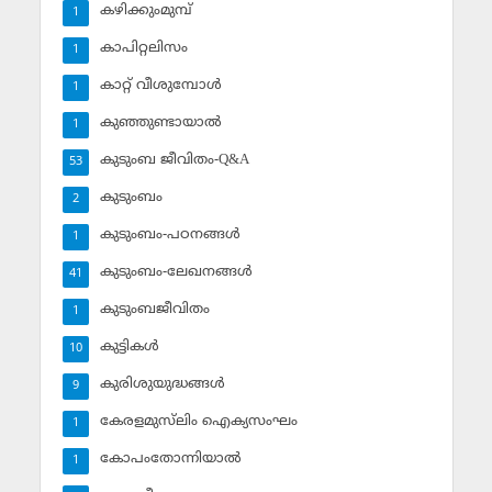
കഴിക്കുംമുമ്പ്
1
കാപിറ്റലിസം
1
കാറ്റ് വീശുമ്പോള്‍
1
കുഞ്ഞുണ്ടായാല്‍
1
കുടുംബ ജീവിതം-Q&A
53
കുടുംബം
2
കുടുംബം-പഠനങ്ങള്‍
1
കുടുംബം-ലേഖനങ്ങള്‍
41
കുടുംബജീവിതം
1
കുട്ടികള്‍
10
കുരിശുയുദ്ധങ്ങള്‍
9
കേരളമുസ്‌ലിം ഐക്യസംഘം
1
കോപംതോന്നിയാല്‍
1