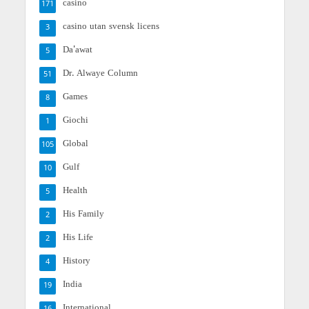
casino
171
casino utan svensk licens
3
Da'awat
5
Dr. Alwaye Column
51
Games
8
Giochi
1
Global
105
Gulf
10
Health
5
His Family
2
His Life
2
History
4
India
19
International