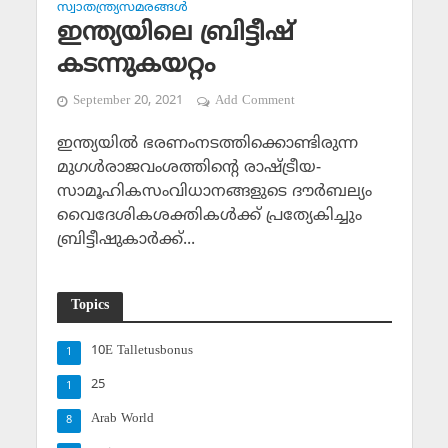
സ്വാതന്ത്ര്യസമരങ്ങള്‍
ഇന്ത്യയിലെ ബ്രിട്ടീഷ്
കടന്നുകയറ്റം
September 20, 2021
Add Comment
ഇന്ത്യയില്‍ ഭരണംനടത്തിക്കൊണ്ടിരുന്ന
മുഗള്‍രാജവംശത്തിന്റെ രാഷ്ട്രീയ-
സാമൂഹികസംവിധാനങ്ങളുടെ ദൗര്‍ബല്യം
വൈദേശികശക്തികള്‍ക്ക് പ്രത്യേകിച്ചും
ബ്രിട്ടീഷുകാര്‍ക്ക്...
Topics
10E Talletusbonus
1
25
1
Arab World
8