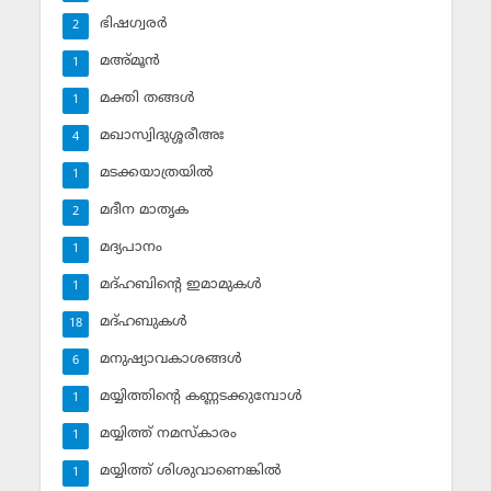
ഭിഷഗ്വരര്‍
2
മഅ്മൂന്‍
1
മക്തി തങ്ങള്‍
1
മഖാസ്വിദുശ്ശരീഅഃ
4
മടക്കയാത്രയില്‍
1
മദീന മാതൃക
2
മദ്യപാനം
1
മദ്ഹബിന്റെ ഇമാമുകള്‍
1
മദ്ഹബുകള്‍
18
മനുഷ്യാവകാശങ്ങള്‍
6
മയ്യിത്തിന്റെ കണ്ണടക്കുമ്പോള്‍
1
മയ്യിത്ത് നമസ്‌കാരം
1
മയ്യിത്ത് ശിശുവാണെങ്കില്‍
1