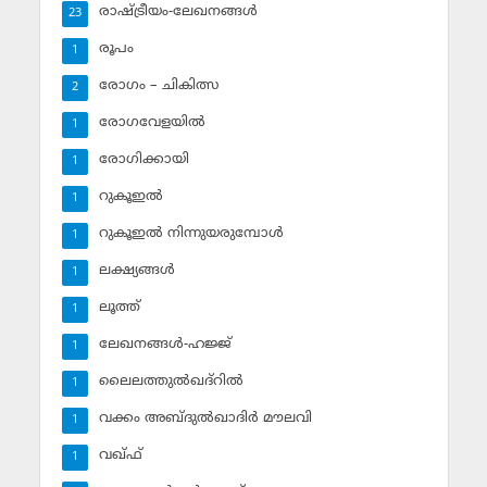
രാഷ്ട്രീയം-ലേഖനങ്ങള്‍
23
രൂപം
1
രോഗം – ചികിത്സ
2
രോഗവേളയില്‍
1
രോഗിക്കായി
1
റുകൂഇല്‍
1
റുകൂഇല്‍ നിന്നുയരുമ്പോള്‍
1
ലക്ഷ്യങ്ങള്‍
1
ലൂത്ത്‌
1
ലേഖനങ്ങള്‍-ഹജ്ജ്‌
1
ലൈലത്തുല്‍ഖദ്‌റില്‍
1
വക്കം അബ്ദുല്‍ഖാദിര്‍ മൗലവി
1
വഖ്ഫ്
1