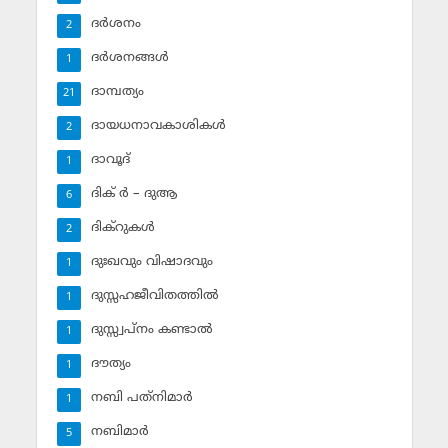
ദര്‍ശനം
2
ദര്‍ശനങ്ങള്‍
1
ദാമ്പത്യം
21
ദായധനാവകാശികള്‍
2
ദാവൂദ്‌
1
ദിക് ര്‍ – ദുആ
6
ദിക്‌റുകള്‍
2
ദുഃഖവും വിഷാദവും
1
ദുസ്സഹജീവിതത്തില്‍
1
ദുസ്സ്വപ്‌നം കണ്ടാല്‍
1
ദൗത്യം
1
നബി പത്‌നിമാര്‍
1
നബിമാര്‍
5