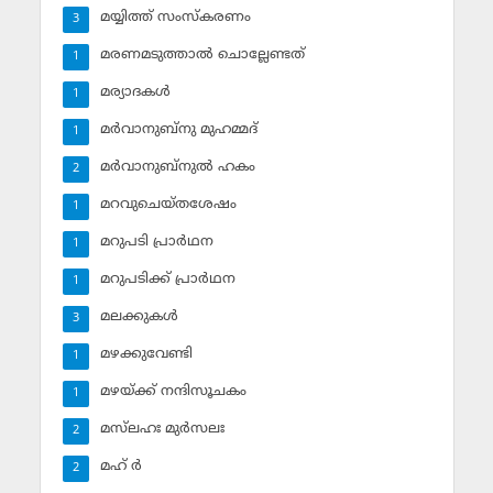
മയ്യിത്ത് സംസ്‌കരണം
3
മരണമടുത്താല്‍ ചൊല്ലേണ്ടത്
1
മര്യാദകള്‍
1
മര്‍വാനുബ്‌നു മുഹമ്മദ്
1
മര്‍വാനുബ്‌നുല്‍ ഹകം
2
മറവുചെയ്തശേഷം
1
മറുപടി പ്രാര്‍ഥന
1
മറുപടിക്ക് പ്രാര്‍ഥന
1
മലക്കുകള്‍
3
മഴക്കുവേണ്ടി
1
മഴയ്ക്ക് നന്ദിസൂചകം
1
മസ്‌ലഹഃ മുര്‍സലഃ
2
മഹ് ര്‍
2