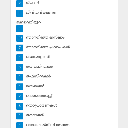
ജിഹാദ്‌
2
ജീവിതവീക്ഷണം
1
ജുവൈരിയ്യ(റ
1
ഞാനറിഞ്ഞ ഇസ്‌ലാം
118
ഞാനറിഞ്ഞ പ്രവാചകന്‍
7
ഡെമോക്രസി
1
തത്ത്വചിന്തകര്‍
3
തഫ്‌സീറുകള്‍
1
തവക്കുല്‍
1
തെരഞ്ഞെടുപ്പ്
2
തെറ്റുധാരണകള്‍
5
തൗറാത്ത്
1
ദജ്ജാലില്‍നിന്ന് അഭയം
1