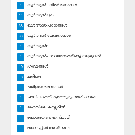
ഖുര്‍ആന്‍– വിമര്‍ശനങ്ങള്‍
1
ഖുര്‍ആന്‍-Q&A
14
ഖുര്‍ആന്‍-പഠനങ്ങള്‍
38
ഖുര്‍ആന്‍-ലേഖനങ്ങള്‍
33
ഖുര്‍ആന്‍r
1
ഖുര്‍ആന്‍പാരായണത്തിന്റെ സുജൂദില്‍
1
ഗ്രന്ഥങ്ങള്‍
10
ചരിത്രം
18
ചരിത്രസംഭവങ്ങള്‍
1
ചാലിലകത്ത് കുഞ്ഞുമുഹമ്മദ് ഹാജി
1
ജംറയിലെ കല്ലേറില്‍
1
ജമാഅത്തെ ഇസ്‌ലാമി
1
ജമാലുദ്ദീന്‍ അഫ്ഗാനി
1