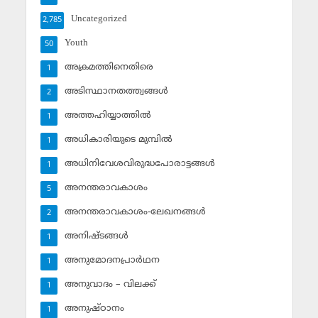
Uncategorized
2,785
Youth
50
അക്രമത്തിനെതിരെ
1
അടിസ്ഥാനതത്ത്വങ്ങള്‍
2
അത്തഹിയ്യാത്തില്‍
1
അധികാരിയുടെ മുമ്പില്‍
1
അധിനിവേശവിരുദ്ധപോരാട്ടങ്ങള്‍
1
അനന്തരാവകാശം
5
അനന്തരാവകാശം-ലേഖനങ്ങള്‍
2
അനിഷ്ടങ്ങള്‍
1
അനുമോദനപ്രാര്‍ഥന
1
അനുവാദം – വിലക്ക്‌
1
അനുഷ്ഠാനം
1