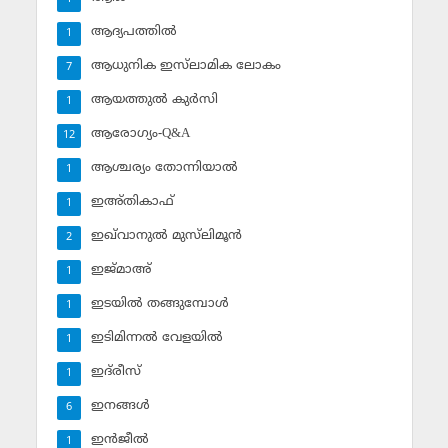
ആദ്യപത്തില്‍
1
ആധുനിക ഇസ്‌ലാമിക ലോകം
7
ആയത്തുല്‍ കുര്‍സി
1
ആരോഗ്യം-Q&A
12
ആശ്ചര്യം തോന്നിയാല്‍
1
ഇഅ്തികാഫ്‌
1
ഇഖ്‌വാനുല്‍ മുസ്‌ലിമൂന്‍
2
ഇജ്മാഅ്
1
ഇടയില്‍ തങ്ങുമ്പോള്‍
1
ഇടിമിന്നല്‍ വേളയില്‍
1
ഇദ്‌രീസ്‌
1
ഇനങ്ങള്‍
6
ഇന്‍ജീല്‍
1