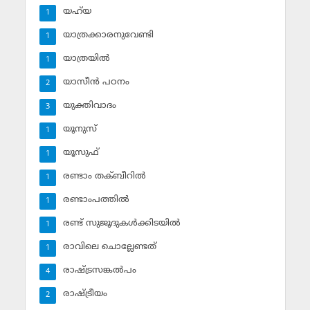
യഹ്‌യ
1
യാത്രക്കാരനുവേണ്ടി
1
യാത്രയില്‍
1
യാസീന്‍ പഠനം
2
യുക്തിവാദം
3
യൂനുസ്‌
1
യൂസുഫ്‌
1
രണ്ടാം തക്ബീറില്‍
1
രണ്ടാംപത്തില്‍
1
രണ്ട് സുജൂദുകള്‍ക്കിടയില്‍
1
രാവിലെ ചൊല്ലേണ്ടത്
1
രാഷ്ട്രസങ്കല്‍പം
4
രാഷ്ട്രീയം
2