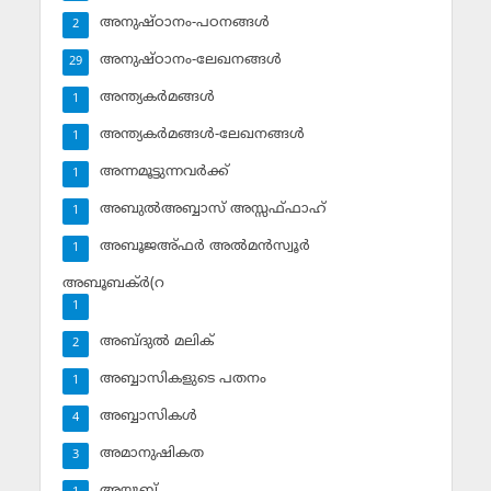
അനുഷ്ഠാനം-പഠനങ്ങള്‍
2
അനുഷ്ഠാനം-ലേഖനങ്ങള്‍
29
അന്ത്യകര്‍മങ്ങള്‍
1
അന്ത്യകര്‍മങ്ങള്‍-ലേഖനങ്ങള്‍
1
അന്നമൂട്ടുന്നവര്‍ക്ക്
1
അബുല്‍അബ്ബാസ് അസ്സഫ്ഫാഹ്‌
1
അബൂജഅ്ഫര്‍ അല്‍മന്‍സ്വൂര്‍
1
അബൂബക്ര്‍(റ
1
അബ്ദുല്‍ മലിക്‌
2
അബ്ബാസികളുടെ പതനം
1
അബ്ബാസികള്‍
4
അമാനുഷികത
3
അയ്യൂബ്‌