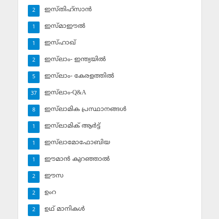
ഇസ്തിഹ്‌സാന്‍
2
ഇസ്മാഈല്‍
1
ഇസ്ഹാഖ്‌
1
ഇസ്‌ലാം- ഇന്ത്യയില്‍
2
ഇസ്‌ലാം- കേരളത്തില്‍
5
ഇസ്‌ലാം-Q&A
37
ഇസ്‌ലാമിക പ്രസ്ഥാനങ്ങള്‍
8
ഇസ്‌ലാമിക് ആര്‍ട്ട്
1
ഇസ്‌ലാമോഫോബിയ
1
ഈമാന്‍ കുറഞ്ഞാല്‍
1
ഈസ
2
ഉംറ
2
ഉഥ് മാനികള്‍
2