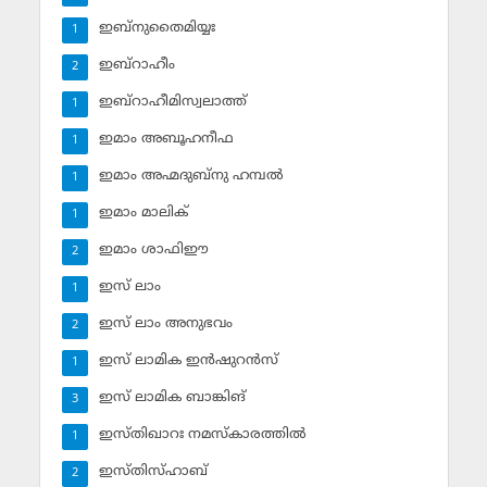
ഇബ്‌നുതൈമിയ്യഃ
1
ഇബ്‌റാഹീം
2
ഇബ്‌റാഹീമിസ്വലാത്ത്
1
ഇമാം അബൂഹനീഫ
1
ഇമാം അഹ്മദുബ്‌നു ഹമ്പല്‍
1
ഇമാം മാലിക്
1
ഇമാം ശാഫിഈ
2
ഇസ് ലാം
1
ഇസ് ലാം അനുഭവം
2
ഇസ് ലാമിക ഇന്‍ഷുറന്‍സ്‌
1
ഇസ് ലാമിക ബാങ്കിങ്‌
3
ഇസ്തിഖാറഃ നമസ്‌കാരത്തില്‍
1
ഇസ്തിസ്ഹാബ്
2