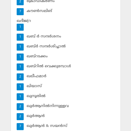
ക്രോഡീകരണം
2
കൗണ്‍സലിങ്‌
7
ഖദീജ(റ
1
ഖബ് ര്‍ സന്ദര്‍ശനം
1
ഖബ്ര്‍ സന്ദര്‍ശിച്ചാല്‍
1
ഖബ്‌റടക്കം
1
ഖബ്‌റില്‍ വെക്കുമ്പോള്‍
1
ഖലീഫമാര്‍
2
ഖിയാസ്
1
ഖുനൂതില്‍
1
ഖുര്‍ആനില്‍നിന്നുള്ളവ
2
ഖുര്‍ആന്‍
2
ഖുര്‍ആന്‍ & സയന്‍സ്‌
7