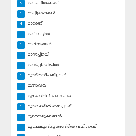
മാതാപിതാക്കള്‍
5
മാപ്പിളകലകള്‍
1
മാര്യേജ്
4
മാര്‍ക്കറ്റില്‍
1
മാലിന്യങ്ങള്‍
1
മാസപ്പിറവി
1
മാസപ്പിറവിയില്‍
1
മുഅ്തസിം ബില്ലാഹ്
1
മുആവിയ
1
മുജാഹിദീന്‍ പ്രസ്ഥാനം
1
മുതവക്കില്‍ അലല്ലാഹ്
1
മുന്നൊരുക്കങ്ങള്‍
1
മുഹമ്മദുബ്‌നു അബ്ദില്‍ വഹ്ഹാബ്
1