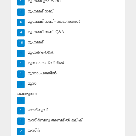
മുഹമ്മദുല്‍ മഹ്ദി
1
മുഹമ്മദ് നബി
1
മുഹമ്മദ് നബി- ലേഖനങ്ങള്‍
6
മുഹമ്മദ് നബി-Q&A
4
മുഹമ്മദ്‌
16
മുഹര്‍റം-Q&A
1
മൂന്നാം തക്ബീറില്‍
1
മൂന്നാംപത്തില്‍
1
മൂസ
1
മൈമൂന(റ
1
യഅ്ഖൂബ്‌
1
യസീദ്ബ്‌നു അബ്ദില്‍ മലിക്‌
1
യസീദ്‌
2