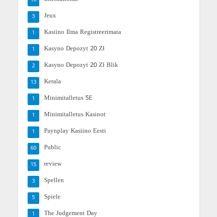
16
Jeux
3
Kasiino Ilma Registreerimata
1
Kasyno Depozyt 20 Zł
1
Kasyno Depozyt 20 Zł Blik
2
Kerala
13
Minimitalletus 5E
1
Minimitalletus Kasinot
1
Paynplay Kasiino Eesti
1
Public
60
review
15
Spellen
3
Spiele
5
The Judgement Day
1