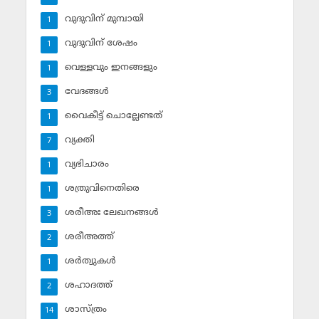
വുദുവിന് മുമ്പായി
1
വുദുവിന് ശേഷം
1
വെള്ളവും ഇനങ്ങളും
1
വേദങ്ങള്‍
3
വൈകീട്ട് ചൊല്ലേണ്ടത്
1
വ്യക്തി
7
വ്യഭിചാരം
1
ശത്രുവിനെതിരെ
1
ശരീഅഃ ലേഖനങ്ങള്‍
3
ശരീഅത്ത്
2
ശര്‍ത്വുകള്‍
1
ശഹാദത്ത്
2
ശാസ്ത്രം
14