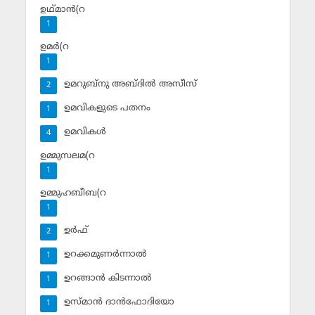
ഉഥ്മാന്‍(റ
1
ഉമര്‍(റ
1
ഉമറുബ്‌നു അബ്ദില്‍ അസീസ്‌
2
ഉമവികളുടെ പതനം
1
ഉമവികള്‍
4
ഉമ്മുസലമ(റ
1
ഉമ്മുഹബീബ(റ
1
ഉര്‍ഫ്
2
ഉറക്കമുണര്‍ന്നാല്‍
1
ഉറങ്ങാന്‍ കിടന്നാല്‍
1
ഉസ്മാന്‍ ദാന്‍ഫോദിയോ
1