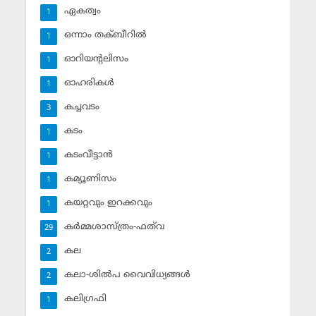
ഏകത്വം
1
ഒന്നാം തക്ബീറില്‍
1
ഓറിയന്റലിസം
1
ഓഹരികള്‍
1
കച്ചവടം
3
കടം
1
കടംവീട്ടാന്‍
1
കമ്യൂണിസം
1
കയറ്റവും ഇറക്കവും
1
കര്‍മ്മശാസ്ത്രം-ഫത്‌വ
29
കല
2
കലാ-ശില്‍പ വൈവിധ്യങ്ങള്‍
2
കലിഗ്രഫി
1