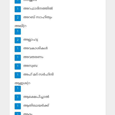
1
അറഫാദിനത്തില്‍
1
അറബ് സാഹിത്യം
2
അലി(റ
1
അല്ലാഹു
2
അവകാശികള്‍
1
അവതരണം
1
അസ്വബ
1
അഹ് മദ് സര്‍ഹിന്ദി
1
ആഇശ(റ
1
ആക്ഷേപിച്ചാല്‍
1
ആതിഥേയര്‍ക്ക്
1
ആദം
1