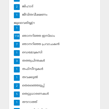
ജിഹാദ്‌
2
ജീവിതവീക്ഷണം
1
ജുവൈരിയ്യ(റ
1
ഞാനറിഞ്ഞ ഇസ്‌ലാം
118
ഞാനറിഞ്ഞ പ്രവാചകന്‍
7
ഡെമോക്രസി
1
തത്ത്വചിന്തകര്‍
3
തഫ്‌സീറുകള്‍
1
തവക്കുല്‍
1
തെരഞ്ഞെടുപ്പ്
2
തെറ്റുധാരണകള്‍
5
തൗറാത്ത്
1