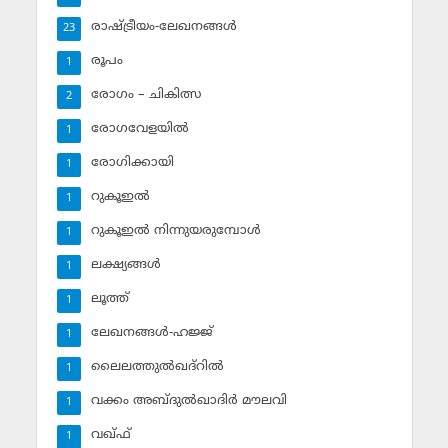
രാഷ്ട്രീയം-ലേഖനങ്ങള്‍
23
രൂപം
1
രോഗം – ചികിത്സ
2
രോഗവേളയില്‍
1
രോഗിക്കായി
1
റുകൂഇല്‍
1
റുകൂഇല്‍ നിന്നുയരുമ്പോള്‍
1
ലക്ഷ്യങ്ങള്‍
1
ലൂത്ത്‌
1
ലേഖനങ്ങള്‍-ഹജ്ജ്‌
1
ലൈലത്തുല്‍ഖദ്‌റില്‍
1
വക്കം അബ്ദുല്‍ഖാദിര്‍ മൗലവി
1
വഖ്ഫ്
1