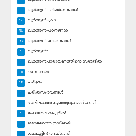
7
ഖുര്‍ആന്‍– വിമര്‍ശനങ്ങള്‍
1
ഖുര്‍ആന്‍-Q&A
14
ഖുര്‍ആന്‍-പഠനങ്ങള്‍
38
ഖുര്‍ആന്‍-ലേഖനങ്ങള്‍
33
ഖുര്‍ആന്‍r
1
ഖുര്‍ആന്‍പാരായണത്തിന്റെ സുജൂദില്‍
1
ഗ്രന്ഥങ്ങള്‍
10
ചരിത്രം
18
ചരിത്രസംഭവങ്ങള്‍
1
ചാലിലകത്ത് കുഞ്ഞുമുഹമ്മദ് ഹാജി
1
ജംറയിലെ കല്ലേറില്‍
1
ജമാഅത്തെ ഇസ്‌ലാമി
1
ജമാലുദ്ദീന്‍ അഫ്ഗാനി
1