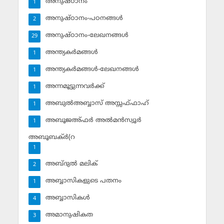
അനുഷ്ഠാനം
1
അനുഷ്ഠാനം-പഠനങ്ങള്‍
2
അനുഷ്ഠാനം-ലേഖനങ്ങള്‍
29
അന്ത്യകര്‍മങ്ങള്‍
1
അന്ത്യകര്‍മങ്ങള്‍-ലേഖനങ്ങള്‍
1
അന്നമൂട്ടുന്നവര്‍ക്ക്
1
അബുല്‍അബ്ബാസ് അസ്സഫ്ഫാഹ്‌
1
അബൂജഅ്ഫര്‍ അല്‍മന്‍സ്വൂര്‍
1
അബൂബക്ര്‍(റ
1
അബ്ദുല്‍ മലിക്‌
2
അബ്ബാസികളുടെ പതനം
1
അബ്ബാസികള്‍
4
അമാനുഷികത
3