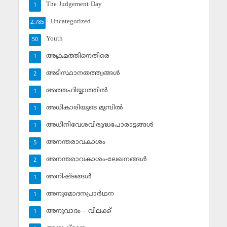
The Judgement Day
1
Uncategorized
2,785
Youth
50
അക്രമത്തിനെതിരെ
1
അടിസ്ഥാനതത്ത്വങ്ങള്‍
2
അത്തഹിയ്യാത്തില്‍
1
അധികാരിയുടെ മുമ്പില്‍
1
അധിനിവേശവിരുദ്ധപോരാട്ടങ്ങള്‍
1
അനന്തരാവകാശം
5
അനന്തരാവകാശം-ലേഖനങ്ങള്‍
2
അനിഷ്ടങ്ങള്‍
1
അനുമോദനപ്രാര്‍ഥന
1
അനുവാദം – വിലക്ക്‌
1