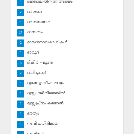
ദജ്ജാലില്‍നിന്ന് അഭയം
1
ദര്‍ശനം
2
ദര്‍ശനങ്ങള്‍
1
ദാമ്പത്യം
21
ദായധനാവകാശികള്‍
2
ദാവൂദ്‌
1
ദിക് ര്‍ – ദുആ
6
ദിക്‌റുകള്‍
2
ദുഃഖവും വിഷാദവും
1
ദുസ്സഹജീവിതത്തില്‍
1
ദുസ്സ്വപ്‌നം കണ്ടാല്‍
1
ദൗത്യം
1
നബി പത്‌നിമാര്‍
1
നബിമാര്‍