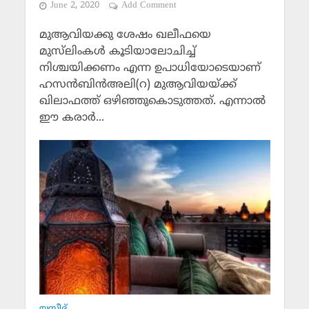
June 2, 2020
Add Comment
മുആവിയക്കു ശേഷം ഖലീഫയെ
മുസ്‌ലിംകള്‍ കൂടിയാലോചിച്ച്
നിശ്ചയിക്കണം എന്ന ഉപാധിയോടെയാണ്
ഹസന്‍ബിന്‍അലി(റ) മുആവിയയ്ക്ക്
ഖിലാഫത്ത് ഒഴിഞ്ഞുകൊടുത്തത്. എന്നാല്‍
ഈ കരാര്‍...
യസീദ്‌