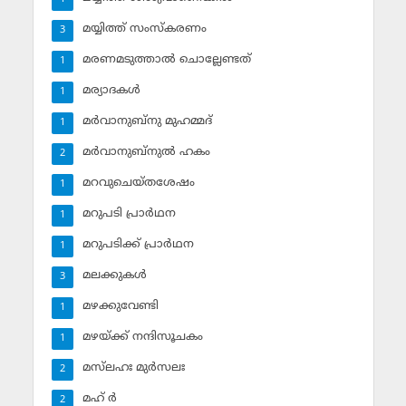
മയ്യിത്ത് സംസ്‌കരണം
3
മരണമടുത്താല്‍ ചൊല്ലേണ്ടത്
1
മര്യാദകള്‍
1
മര്‍വാനുബ്‌നു മുഹമ്മദ്
1
മര്‍വാനുബ്‌നുല്‍ ഹകം
2
മറവുചെയ്തശേഷം
1
മറുപടി പ്രാര്‍ഥന
1
മറുപടിക്ക് പ്രാര്‍ഥന
1
മലക്കുകള്‍
3
മഴക്കുവേണ്ടി
1
മഴയ്ക്ക് നന്ദിസൂചകം
1
മസ്‌ലഹഃ മുര്‍സലഃ
2
മഹ് ര്‍
2