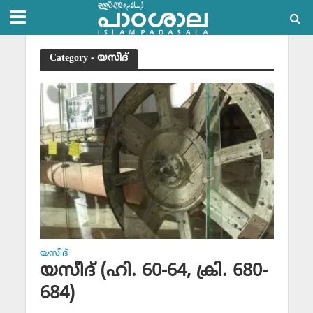
Category - യസീദ്‌
യസീദ്‌
യസീദ് (ഹി. 60-64, ക്രി. 680-
684)