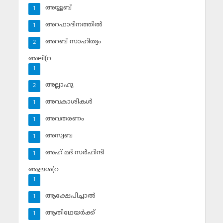
അയ്യൂബ്‌
1
അറഫാദിനത്തില്‍
1
അറബ് സാഹിത്യം
2
അലി(റ
1
അല്ലാഹു
2
അവകാശികള്‍
1
അവതരണം
1
അസ്വബ
1
അഹ് മദ് സര്‍ഹിന്ദി
1
ആഇശ(റ
1
ആക്ഷേപിച്ചാല്‍
1
ആതിഥേയര്‍ക്ക്
1