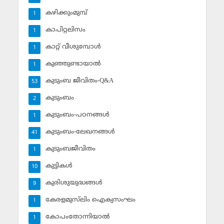
കഴിക്കുംമുമ്പ്
1
കാപിറ്റലിസം
1
കാറ്റ് വീശുമ്പോള്‍
1
കുഞ്ഞുണ്ടായാല്‍
1
കുടുംബ ജീവിതം-Q&A
53
കുടുംബം
2
കുടുംബം-പഠനങ്ങള്‍
1
കുടുംബം-ലേഖനങ്ങള്‍
41
കുടുംബജീവിതം
1
കുട്ടികള്‍
10
കുരിശുയുദ്ധങ്ങള്‍
9
കേരളമുസ്‌ലിം ഐക്യസംഘം
1
കോപംതോന്നിയാല്‍
1