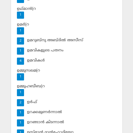
ഉഥ്മാന്‍(റ
1
ഉമര്‍(റ
1
ഉമറുബ്‌നു അബ്ദില്‍ അസീസ്‌
2
ഉമവികളുടെ പതനം
1
ഉമവികള്‍
4
ഉമ്മുസലമ(റ
1
ഉമ്മുഹബീബ(റ
1
ഉര്‍ഫ്
2
ഉറക്കമുണര്‍ന്നാല്‍
1
ഉറങ്ങാന്‍ കിടന്നാല്‍
1
ഉസ്മാന്‍ ദാന്‍ഫോദിയോ
1