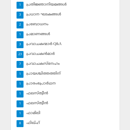
പ്രതിജ്ഞാനിയമങ്ങള്‍
1
പ്രധാന ഘടകങ്ങള്‍
3
പ്രബോധനം
2
പ്രമാണങ്ങള്‍
1
പ്രവാചകന്മാര്‍-Q&A
3
പ്രവാചകന്‍മാര്‍
23
പ്രവാചകസ്‌നേഹം
7
പ്രായശ്ചിത്തത്തിന്
1
പ്രാരംഭപ്രാര്‍ഥന
1
ഫലസ്ത്വീൻ
1
ഫലസ്ത്വീൻ
1
ഫാമിലി
1
ഫിഖ്ഹ്
8