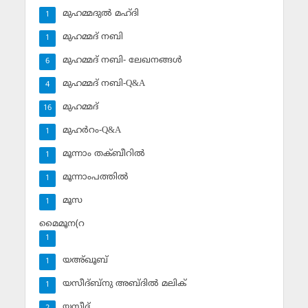
മുഹമ്മദുല്‍ മഹ്ദി
1
മുഹമ്മദ് നബി
1
മുഹമ്മദ് നബി- ലേഖനങ്ങള്‍
6
മുഹമ്മദ് നബി-Q&A
4
മുഹമ്മദ്‌
16
മുഹര്‍റം-Q&A
1
മൂന്നാം തക്ബീറില്‍
1
മൂന്നാംപത്തില്‍
1
മൂസ
1
മൈമൂന(റ
1
യഅ്ഖൂബ്‌
1
യസീദ്ബ്‌നു അബ്ദില്‍ മലിക്‌
1
യസീദ്‌