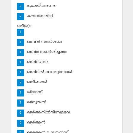
ക്രോഡീകരണം
2
കൗണ്‍സലിങ്‌
7
ഖദീജ(റ
1
ഖബ് ര്‍ സന്ദര്‍ശനം
1
ഖബ്ര്‍ സന്ദര്‍ശിച്ചാല്‍
1
ഖബ്‌റടക്കം
1
ഖബ്‌റില്‍ വെക്കുമ്പോള്‍
1
ഖലീഫമാര്‍
2
ഖിയാസ്
1
ഖുനൂതില്‍
1
ഖുര്‍ആനില്‍നിന്നുള്ളവ
2
ഖുര്‍ആന്‍
2
ഖുര്‍ആന്‍ & സയന്‍സ്‌