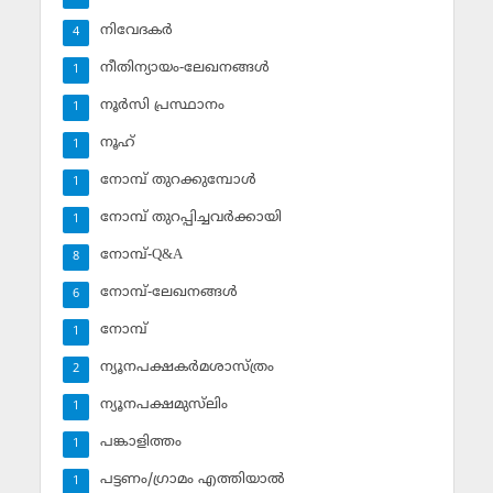
നിവേദകര്‍
4
നീതിന്യായം-ലേഖനങ്ങള്‍
1
നൂര്‍സി പ്രസ്ഥാനം
1
നൂഹ്‌
1
നോമ്പ് തുറക്കുമ്പോള്‍
1
നോമ്പ് തുറപ്പിച്ചവര്‍ക്കായി
1
നോമ്പ്-Q&A
8
നോമ്പ്-ലേഖനങ്ങള്‍
6
നോമ്പ്‌
1
ന്യൂനപക്ഷകര്‍മശാസ്ത്രം
2
ന്യൂനപക്ഷമുസ്‌ലിം
1
പങ്കാളിത്തം
1
പട്ടണം/ഗ്രാമം എത്തിയാല്‍
1