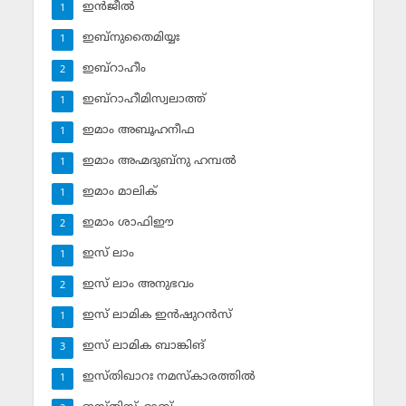
ഇന്‍ജീല്‍
1
ഇബ്‌നുതൈമിയ്യഃ
1
ഇബ്‌റാഹീം
2
ഇബ്‌റാഹീമിസ്വലാത്ത്
1
ഇമാം അബൂഹനീഫ
1
ഇമാം അഹ്മദുബ്‌നു ഹമ്പല്‍
1
ഇമാം മാലിക്
1
ഇമാം ശാഫിഈ
2
ഇസ് ലാം
1
ഇസ് ലാം അനുഭവം
2
ഇസ് ലാമിക ഇന്‍ഷുറന്‍സ്‌
1
ഇസ് ലാമിക ബാങ്കിങ്‌
3
ഇസ്തിഖാറഃ നമസ്‌കാരത്തില്‍
1