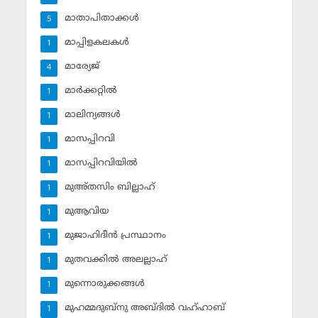
മാതാപിതാക്കള്‍
5
മാപ്പിളകലകള്‍
1
മാര്യേജ്
4
മാര്‍ക്കറ്റില്‍
1
മാലിന്യങ്ങള്‍
1
മാസപ്പിറവി
1
മാസപ്പിറവിയില്‍
1
മുഅ്തസിം ബില്ലാഹ്
1
മുആവിയ
1
മുജാഹിദീന്‍ പ്രസ്ഥാനം
1
മുതവക്കില്‍ അലല്ലാഹ്
1
മുന്നൊരുക്കങ്ങള്‍
1
മുഹമ്മദുബ്‌നു അബ്ദില്‍ വഹ്ഹാബ്
1