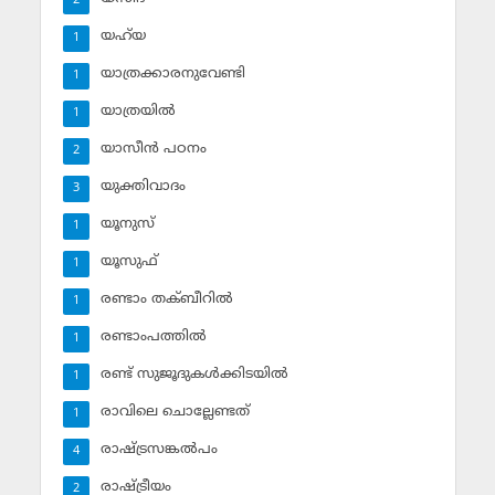
2
യഹ്‌യ
1
യാത്രക്കാരനുവേണ്ടി
1
യാത്രയില്‍
1
യാസീന്‍ പഠനം
2
യുക്തിവാദം
3
യൂനുസ്‌
1
യൂസുഫ്‌
1
രണ്ടാം തക്ബീറില്‍
1
രണ്ടാംപത്തില്‍
1
രണ്ട് സുജൂദുകള്‍ക്കിടയില്‍
1
രാവിലെ ചൊല്ലേണ്ടത്
1
രാഷ്ട്രസങ്കല്‍പം
4
രാഷ്ട്രീയം
2