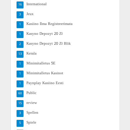
International
16
Jeux
3
Kasiino Ilma Registreerimata
1
Kasyno Depozyt 20 Zł
1
Kasyno Depozyt 20 Zł Blik
2
Kerala
13
Minimitalletus 5E
1
Minimitalletus Kasinot
1
Paynplay Kasiino Eesti
1
Public
60
review
15
Spellen
3
Spiele
5