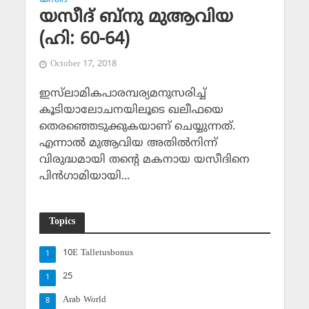
യസീദ് ബ്‌നു മുആവിയ
(ഹി: 60-64)
October 17, 2018
ഇസ്‌ലാമികപാരമ്പര്യമനുസരിച്ച്
കൂടിയാലോചനയിലൂടെ ഖലീഫയെ
തെരഞ്ഞെടുക്കുകയാണ് ചെയ്യുന്നത്.
എന്നാല്‍ മുആവിയ അതില്‍നിന്ന്
വിരുദ്ധമായി തന്റെ മകനായ യസീദിനെ
പിന്‍ഗാമിയായി...
Topics
10E Talletusbonus
1
25
1
Arab World
8