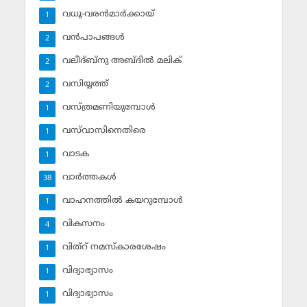
വധൂ-വരന്‍മാര്‍ക്കായ്
1
വന്‍പാപങ്ങള്‍
2
വലീദ്ബ്‌നു അബ്ദില്‍ മലിക്‌
2
വസിയ്യത്ത്‌
2
വസ്ത്രമണിയുമ്പോള്‍
1
വസ്‌വാസിനെതിരെ
1
വാടക
1
വാര്‍ത്തകള്‍
38
വാഹനത്തില്‍ കയറുമ്പോള്‍
1
വികസനം
4
വിത്‌റ് നമസ്‌കാരശേഷം
1
വിദ്യാഭ്യാസം
1
വിദ്യാഭ്യാസം
1