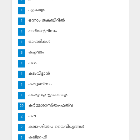
ഏകത്വം
1
ഒന്നാം തക്ബീറില്‍
1
ഓറിയന്റലിസം
1
ഓഹരികള്‍
1
കച്ചവടം
3
കടം
1
കടംവീട്ടാന്‍
1
കമ്യൂണിസം
1
കയറ്റവും ഇറക്കവും
1
കര്‍മ്മശാസ്ത്രം-ഫത്‌വ
29
കല
2
കലാ-ശില്‍പ വൈവിധ്യങ്ങള്‍
2
കലിഗ്രഫി
1