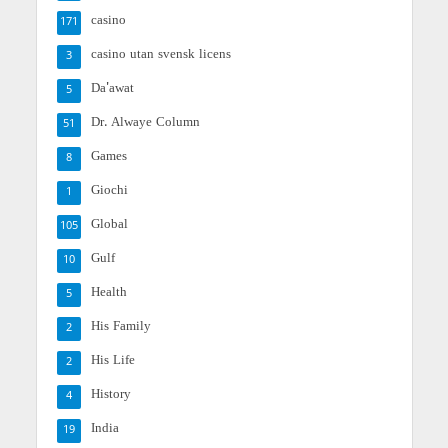
casino
171
casino utan svensk licens
3
Da'awat
5
Dr. Alwaye Column
51
Games
8
Giochi
1
Global
105
Gulf
10
Health
5
His Family
2
His Life
2
History
4
India
19