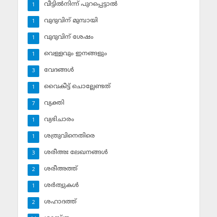
വീട്ടില്‍നിന്ന് പുറപ്പെട്ടാല്‍
1
വുദുവിന് മുമ്പായി
1
വുദുവിന് ശേഷം
1
വെള്ളവും ഇനങ്ങളും
1
വേദങ്ങള്‍
3
വൈകീട്ട് ചൊല്ലേണ്ടത്
1
വ്യക്തി
7
വ്യഭിചാരം
1
ശത്രുവിനെതിരെ
1
ശരീഅഃ ലേഖനങ്ങള്‍
3
ശരീഅത്ത്
2
ശര്‍ത്വുകള്‍
1
ശഹാദത്ത്
2