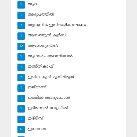
ആദം
1
ആദ്യപത്തില്‍
1
ആധുനിക ഇസ്‌ലാമിക ലോകം
7
ആയത്തുല്‍ കുര്‍സി
1
ആരോഗ്യം-Q&A
12
ആശ്ചര്യം തോന്നിയാല്‍
1
ഇഅ്തികാഫ്‌
1
ഇഖ്‌വാനുല്‍ മുസ്‌ലിമൂന്‍
2
ഇജ്മാഅ്
1
ഇടയില്‍ തങ്ങുമ്പോള്‍
1
ഇടിമിന്നല്‍ വേളയില്‍
1
ഇദ്‌രീസ്‌
1
ഇനങ്ങള്‍
6