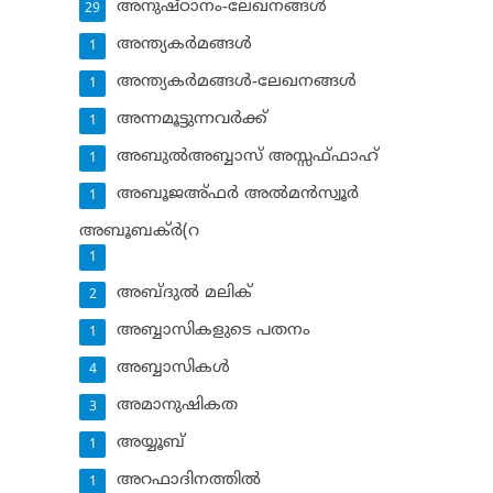
അനുഷ്ഠാനം-ലേഖനങ്ങള്‍
29
അന്ത്യകര്‍മങ്ങള്‍
1
അന്ത്യകര്‍മങ്ങള്‍-ലേഖനങ്ങള്‍
1
അന്നമൂട്ടുന്നവര്‍ക്ക്
1
അബുല്‍അബ്ബാസ് അസ്സഫ്ഫാഹ്‌
1
അബൂജഅ്ഫര്‍ അല്‍മന്‍സ്വൂര്‍
1
അബൂബക്ര്‍(റ
1
അബ്ദുല്‍ മലിക്‌
2
അബ്ബാസികളുടെ പതനം
1
അബ്ബാസികള്‍
4
അമാനുഷികത
3
അയ്യൂബ്‌
1
അറഫാദിനത്തില്‍
1