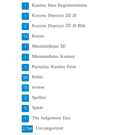
Kasiino Ilma Registreerimata
1
Kasyno Depozyt 20 Zł
1
Kasyno Depozyt 20 Zł Blik
2
Kerala
13
Minimitalletus 5E
1
Minimitalletus Kasinot
1
Paynplay Kasiino Eesti
1
Public
56
review
15
Spellen
3
Spiele
5
The Judgement Day
1
Uncategorized
2,784