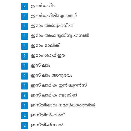
ഇബ്‌റാഹീം
2
ഇബ്‌റാഹീമിസ്വലാത്ത്
1
ഇമാം അബൂഹനീഫ
1
ഇമാം അഹ്മദുബ്‌നു ഹമ്പല്‍
1
ഇമാം മാലിക്
1
ഇമാം ശാഫിഈ
2
ഇസ് ലാം
1
ഇസ് ലാം അനുഭവം
2
ഇസ് ലാമിക ഇന്‍ഷുറന്‍സ്‌
1
ഇസ് ലാമിക ബാങ്കിങ്‌
3
ഇസ്തിഖാറഃ നമസ്‌കാരത്തില്‍
1
ഇസ്തിസ്ഹാബ്
2
ഇസ്തിഹ്‌സാന്‍
2