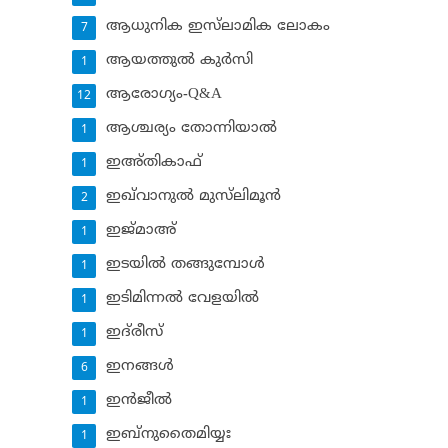
ആധുനിക ഇസ്‌ലാമിക ലോകം
7
ആയത്തുല്‍ കുര്‍സി
1
ആരോഗ്യം-Q&A
12
ആശ്ചര്യം തോന്നിയാല്‍
1
ഇഅ്തികാഫ്‌
1
ഇഖ്‌വാനുല്‍ മുസ്‌ലിമൂന്‍
2
ഇജ്മാഅ്
1
ഇടയില്‍ തങ്ങുമ്പോള്‍
1
ഇടിമിന്നല്‍ വേളയില്‍
1
ഇദ്‌രീസ്‌
1
ഇനങ്ങള്‍
6
ഇന്‍ജീല്‍
1
ഇബ്‌നുതൈമിയ്യഃ
1