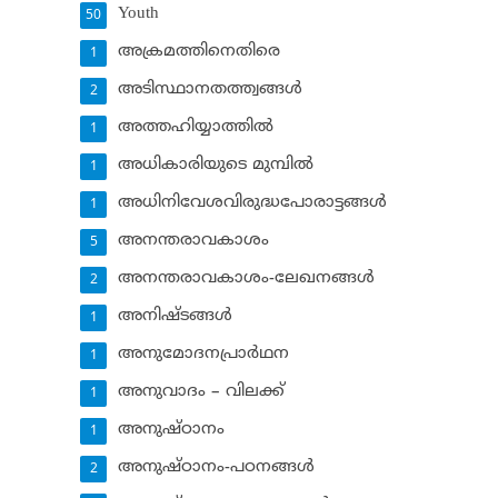
Youth
50
അക്രമത്തിനെതിരെ
1
അടിസ്ഥാനതത്ത്വങ്ങള്‍
2
അത്തഹിയ്യാത്തില്‍
1
അധികാരിയുടെ മുമ്പില്‍
1
അധിനിവേശവിരുദ്ധപോരാട്ടങ്ങള്‍
1
അനന്തരാവകാശം
5
അനന്തരാവകാശം-ലേഖനങ്ങള്‍
2
അനിഷ്ടങ്ങള്‍
1
അനുമോദനപ്രാര്‍ഥന
1
അനുവാദം – വിലക്ക്‌
1
അനുഷ്ഠാനം
1
അനുഷ്ഠാനം-പഠനങ്ങള്‍
2