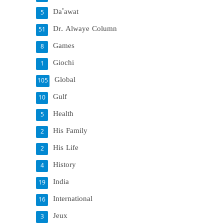
Da'awat
5
Dr. Alwaye Column
51
Games
8
Giochi
1
Global
105
Gulf
10
Health
5
His Family
2
His Life
2
History
4
India
19
International
16
Jeux
3