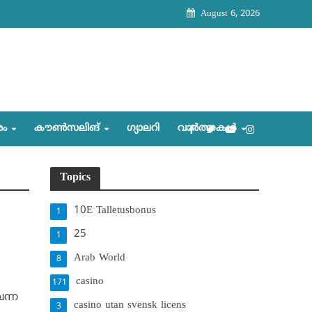
August 6, 2026
രം
കൗണ്‍സലിങ്‌
ഗ്യാലറി
വാര്‍ത്തകള്‍
Topics
10E Talletusbonus
1
25
1
Arab World
8
casino
171
വന്ന
casino utan svensk licens
3