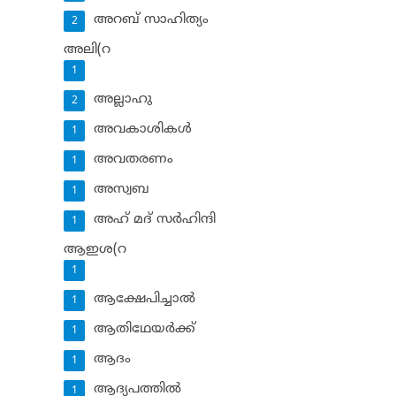
അറബ് സാഹിത്യം
2
അലി(റ
1
അല്ലാഹു
2
അവകാശികള്‍
1
അവതരണം
1
അസ്വബ
1
അഹ് മദ് സര്‍ഹിന്ദി
1
ആഇശ(റ
1
ആക്ഷേപിച്ചാല്‍
1
ആതിഥേയര്‍ക്ക്
1
ആദം
1
ആദ്യപത്തില്‍
1