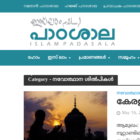
റമദാന്‍ പാഠശാല
ഹജ്ജ് പാഠശാല
പ്രവാചക പാഠശാ
ഹോം
ഇസ് ലാം
പ്രമാണങ്ങള്‍
സമൂഹം
Category - നവോത്ഥാന ശില്‍പികള്‍
നവോത്ഥാന
കേരള
May 16, 
ആമുഖം: പ
നൂറ്റാണ്ട