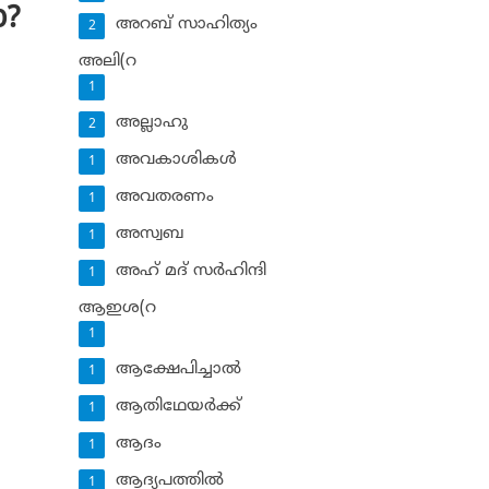
ോ?
അറബ് സാഹിത്യം
2
അലി(റ
1
അല്ലാഹു
2
അവകാശികള്‍
1
അവതരണം
1
അസ്വബ
1
അഹ് മദ് സര്‍ഹിന്ദി
1
ആഇശ(റ
1
ആക്ഷേപിച്ചാല്‍
1
ആതിഥേയര്‍ക്ക്
1
ആദം
1
ആദ്യപത്തില്‍
1