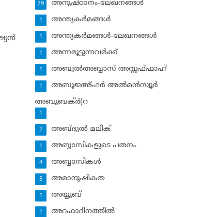
അനുഷ്ഠാനം-ലേഖനങ്ങള്‍
29
അന്ത്യകര്‍മങ്ങള്‍
1
അന്ത്യകര്‍മങ്ങള്‍-ലേഖനങ്ങള്‍
യന്‍
1
അന്നമൂട്ടുന്നവര്‍ക്ക്
1
അബുല്‍അബ്ബാസ് അസ്സഫ്ഫാഹ്‌
1
അബൂജഅ്ഫര്‍ അല്‍മന്‍സ്വൂര്‍
1
അബൂബക്ര്‍(റ
1
അബ്ദുല്‍ മലിക്‌
2
അബ്ബാസികളുടെ പതനം
1
അബ്ബാസികള്‍
4
അമാനുഷികത
3
അയ്യൂബ്‌
1
അറഫാദിനത്തില്‍
1