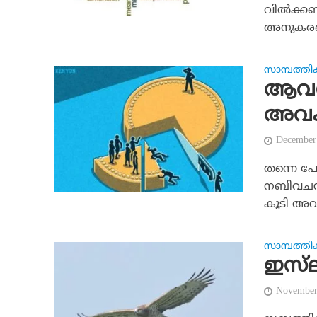
വില്‍ക്
അനുകരണ
സാമ്പത്തി
ആവശ്
അവക
December
തന്നെ പ
നബിവചനങ്
കൂടി അവക
സാമ്പത്തി
ഇസ്‌
November