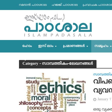
റമദാന്‍ പാഠശാല
ഹജ്ജ് പാഠശാല
പ്രവാചക പാഠശാ
ഹോം
ഇസ് ലാം
പ്രമാണങ്ങള്‍
സമൂഹം
Category - സാമ്പത്തികം-ലേഖനങ്ങള്‍
സാമ്പത്തി
വിപണ
വ്യവ
January 
ഒരു വ്യ