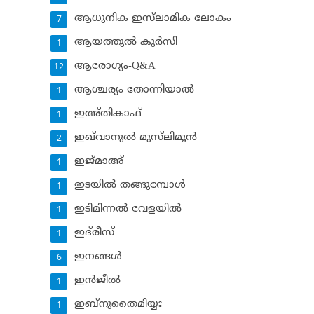
ആധുനിക ഇസ്‌ലാമിക ലോകം
7
ആയത്തുല്‍ കുര്‍സി
1
ആരോഗ്യം-Q&A
12
ആശ്ചര്യം തോന്നിയാല്‍
1
ഇഅ്തികാഫ്‌
1
ഇഖ്‌വാനുല്‍ മുസ്‌ലിമൂന്‍
2
ഇജ്മാഅ്
1
ഇടയില്‍ തങ്ങുമ്പോള്‍
1
ഇടിമിന്നല്‍ വേളയില്‍
1
ഇദ്‌രീസ്‌
1
ഇനങ്ങള്‍
6
ഇന്‍ജീല്‍
1
ഇബ്‌നുതൈമിയ്യഃ
1