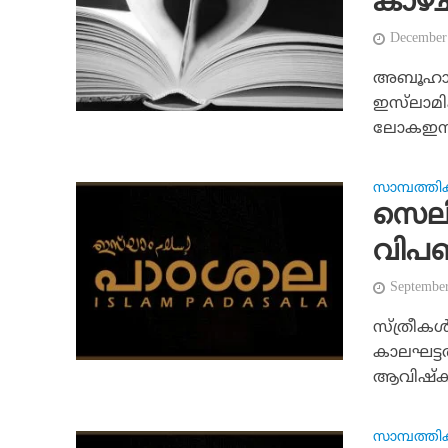
കാഴ്ച
December
അബൂഹാമിദ
ഇസ്‌ലാമ
ലോകഇസ്‌ല
സാമ്പത്തി
സെലി
വിപണ
Septembe
സ്ത്രീകള
കാലഘട്ടത
ആവിഷ്‌കര
സാമ്പത്തി