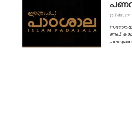
പണവു
February
സന്തോഷവ
അധികമാളു
പലതുംനേട