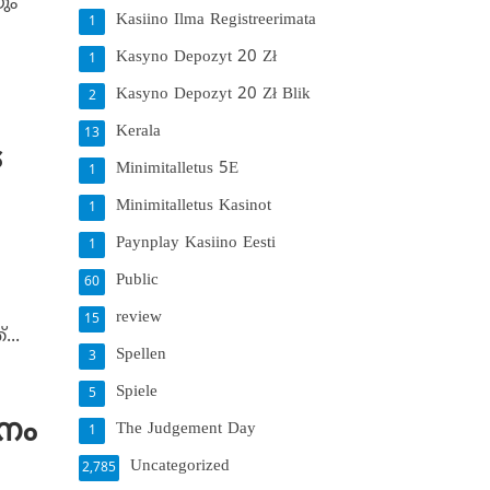
ും
Kasiino Ilma Registreerimata
1
Kasyno Depozyt 20 Zł
1
Kasyno Depozyt 20 Zł Blik
2
Kerala
13
െ
Minimitalletus 5E
1
Minimitalletus Kasinot
1
Paynplay Kasiino Eesti
1
Public
60
review
15
..
Spellen
3
Spiele
5
ചനം
The Judgement Day
1
Uncategorized
2,785