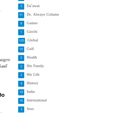
Da'awat
5
.
Dr. Alwaye Column
51
Games
8
Giochi
1
Global
105
Gulf
10
Health
5
കുന്ന
His Family
ക്ക്
2
His Life
2
History
4
India
19
ം
International
16
Jeux
3