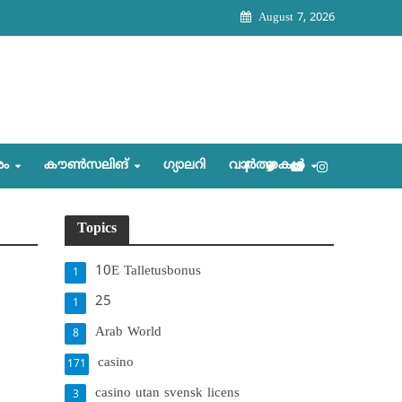
August 7, 2026
രം
കൗണ്‍സലിങ്‌
ഗ്യാലറി
വാര്‍ത്തകള്‍
Topics
10E Talletusbonus
1
25
1
Arab World
8
casino
171
casino utan svensk licens
3