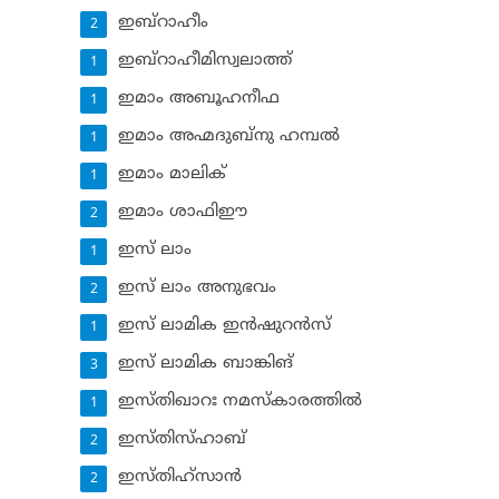
ഇബ്‌റാഹീം
2
ഇബ്‌റാഹീമിസ്വലാത്ത്
1
ഇമാം അബൂഹനീഫ
1
ഇമാം അഹ്മദുബ്‌നു ഹമ്പല്‍
1
ഇമാം മാലിക്
1
ഇമാം ശാഫിഈ
2
ഇസ് ലാം
1
ഇസ് ലാം അനുഭവം
2
ഇസ് ലാമിക ഇന്‍ഷുറന്‍സ്‌
1
ഇസ് ലാമിക ബാങ്കിങ്‌
3
ഇസ്തിഖാറഃ നമസ്‌കാരത്തില്‍
1
ഇസ്തിസ്ഹാബ്
2
ഇസ്തിഹ്‌സാന്‍
2