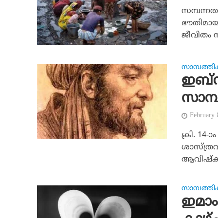
സമ്പന്നത
ഭൗതിമായ 
ജീവിതം നയ
സാമ്പത്തി
ഇബ്‌
സാമ്
February
ക്രി. 14-ാ
ശാസ്ത്രവ
ആവിഷ്‌കരി
സാമ്പത്തി
ഇമാം