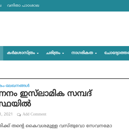
ല
വനിതാ പാഠശാല
കര്‍മശാസ്ത്രം
ചരിത്രം
നാഗരികത
ചോദ്യോത്ത
കം-ലേഖനങ്ങള്‍
നം ഇസ്‌ലാമിക സമ്പദ്
സ്ഥയില്‍
11, 2021
Add Comment
ക്തിക്ക് തന്റെ കൈവശമുള്ള വസ്തുവോ സേവനമോ