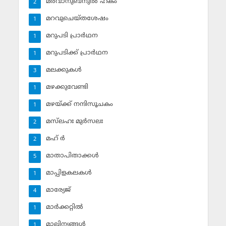
മര്‍വാനുബ്‌നുല്‍ ഹകം
2
മറവുചെയ്തശേഷം
1
മറുപടി പ്രാര്‍ഥന
1
മറുപടിക്ക് പ്രാര്‍ഥന
1
മലക്കുകള്‍
3
മഴക്കുവേണ്ടി
1
മഴയ്ക്ക് നന്ദിസൂചകം
1
മസ്‌ലഹഃ മുര്‍സലഃ
2
മഹ് ര്‍
2
മാതാപിതാക്കള്‍
5
മാപ്പിളകലകള്‍
1
മാര്യേജ്
4
മാര്‍ക്കറ്റില്‍
1
മാലിന്യങ്ങള്‍
1