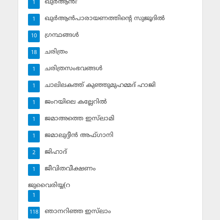
ഖുര്‍ആന്‍r
1
ഖുര്‍ആന്‍പാരായണത്തിന്റെ സുജൂദില്‍
1
ഗ്രന്ഥങ്ങള്‍
10
ചരിത്രം
18
ചരിത്രസംഭവങ്ങള്‍
1
ചാലിലകത്ത് കുഞ്ഞുമുഹമ്മദ് ഹാജി
1
ജംറയിലെ കല്ലേറില്‍
1
ജമാഅത്തെ ഇസ്‌ലാമി
1
ജമാലുദ്ദീന്‍ അഫ്ഗാനി
1
ജിഹാദ്‌
2
ജീവിതവീക്ഷണം
1
ജുവൈരിയ്യ(റ
1
ഞാനറിഞ്ഞ ഇസ്‌ലാം
118