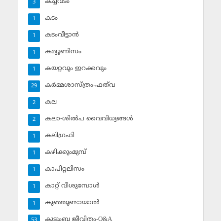
കച്ചവടം
3
കടം
1
കടംവീട്ടാന്‍
1
കമ്യൂണിസം
1
കയറ്റവും ഇറക്കവും
1
കര്‍മ്മശാസ്ത്രം-ഫത്‌വ
29
കല
2
കലാ-ശില്‍പ വൈവിധ്യങ്ങള്‍
2
കലിഗ്രഫി
1
കഴിക്കുംമുമ്പ്
1
കാപിറ്റലിസം
1
കാറ്റ് വീശുമ്പോള്‍
1
കുഞ്ഞുണ്ടായാല്‍
1
കുടുംബ ജീവിതം-Q&A
53