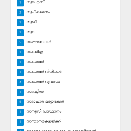
ശുഐബ്‌
1
ശുചീകരണം
2
ശുദ്ധി
1
ശൂറ
1
സംഘടനകള്‍
5
സകരിയ്യ
1
സകാത്ത്‌
1
സകാത്ത്‌ വിധികള്‍
1
സകാത്ത്‌ വ്യവസ്ഥ
3
സദസ്സില്‍
1
സദാചാര മര്യാദകള്‍
5
സനൂസി പ്രസ്ഥാനം
1
സന്താനരക്ഷയ്ക്ക്
1