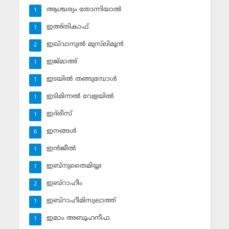
ആശ്ചര്യം തോന്നിയാല്‍
1
ഇഅ്തികാഫ്‌
1
ഇഖ്‌വാനുല്‍ മുസ്‌ലിമൂന്‍
2
ഇജ്മാഅ്
1
ഇടയില്‍ തങ്ങുമ്പോള്‍
1
ഇടിമിന്നല്‍ വേളയില്‍
1
ഇദ്‌രീസ്‌
1
ഇനങ്ങള്‍
6
ഇന്‍ജീല്‍
1
ഇബ്‌നുതൈമിയ്യഃ
1
ഇബ്‌റാഹീം
2
ഇബ്‌റാഹീമിസ്വലാത്ത്
1
ഇമാം അബൂഹനീഫ
1