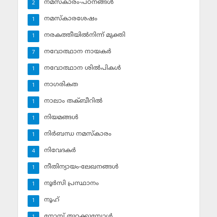
നമസ്‌കാരം-പഠനങ്ങള്‍
2
നമസ്‌കാരശേഷം
1
നരകത്തീയില്‍നിന്ന് മുക്തി
1
നവോത്ഥാന നായകര്‍
7
നവോത്ഥാന ശില്‍പികള്‍
1
നാഗരികത
1
നാലാം തക്ബീറില്‍
1
നിയമങ്ങള്‍
1
നിര്‍ബന്ധ നമസ്‌കാരം
1
നിവേദകര്‍
4
നീതിന്യായം-ലേഖനങ്ങള്‍
1
നൂര്‍സി പ്രസ്ഥാനം
1
നൂഹ്‌
1
നോമ്പ് തുറക്കുമ്പോള്‍