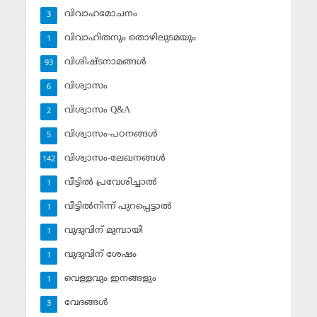
വിവാഹമോചനം
3
വിവാഹിതനും തൊഴിലുടമയും
1
വിശിഷ്ടനാമങ്ങള്‍
93
വിശ്വാസം
6
വിശ്വാസം Q&A
2
വിശ്വാസം-പഠനങ്ങള്‍
5
വിശ്വാസം-ലേഖനങ്ങള്‍
142
വീട്ടില്‍ പ്രവേശിച്ചാല്‍
1
വീട്ടില്‍നിന്ന് പുറപ്പെട്ടാല്‍
1
വുദുവിന് മുമ്പായി
1
വുദുവിന് ശേഷം
1
വെള്ളവും ഇനങ്ങളും
1
വേദങ്ങള്‍
3