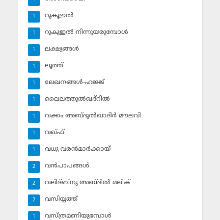
റുകൂഇല്‍
1
റുകൂഇല്‍ നിന്നുയരുമ്പോള്‍
1
ലക്ഷ്യങ്ങള്‍
1
ലൂത്ത്‌
1
ലേഖനങ്ങള്‍-ഹജ്ജ്‌
1
ലൈലത്തുല്‍ഖദ്‌റില്‍
1
വക്കം അബ്ദുല്‍ഖാദിര്‍ മൗലവി
1
വഖ്ഫ്
1
വധൂ-വരന്‍മാര്‍ക്കായ്
1
വന്‍പാപങ്ങള്‍
2
വലീദ്ബ്‌നു അബ്ദില്‍ മലിക്‌
2
വസിയ്യത്ത്‌
2
വസ്ത്രമണിയുമ്പോള്‍
1