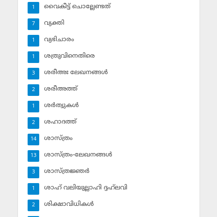
വൈകീട്ട് ചൊല്ലേണ്ടത്
1
വ്യക്തി
7
വ്യഭിചാരം
1
ശത്രുവിനെതിരെ
1
ശരീഅഃ ലേഖനങ്ങള്‍
3
ശരീഅത്ത്
2
ശര്‍ത്വുകള്‍
1
ശഹാദത്ത്
2
ശാസ്ത്രം
14
ശാസ്ത്രം-ലേഖനങ്ങള്‍
13
ശാസ്ത്രജ്ഞര്‍
3
ശാഹ് വലിയുല്ലാഹി ദ്ദഹ്‌ലവി
1
ശിക്ഷാവിധികള്‍
2