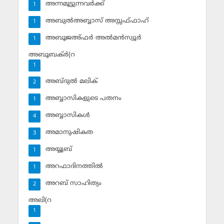
അന്നമൂട്ടുന്നവര്‍ക്ക്
1
അബുല്‍അബ്ബാസ് അസ്സഫ്ഫാഹ്‌
1
അബൂജഅ്ഫര്‍ അല്‍മന്‍സ്വൂര്‍
1
അബൂബക്ര്‍(റ
1
അബ്ദുല്‍ മലിക്‌
2
അബ്ബാസികളുടെ പതനം
1
അബ്ബാസികള്‍
4
അമാനുഷികത
3
അയ്യൂബ്‌
1
അറഫാദിനത്തില്‍
1
അറബ് സാഹിത്യം
2
അലി(റ
1