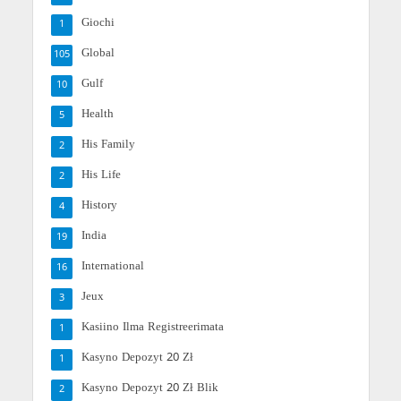
Giochi
1
Global
105
Gulf
10
Health
5
His Family
2
His Life
2
History
4
India
19
International
16
Jeux
3
Kasiino Ilma Registreerimata
1
Kasyno Depozyt 20 Zł
1
Kasyno Depozyt 20 Zł Blik
2