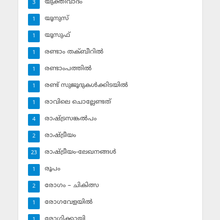
യുക്തിവാദം
3
യൂനുസ്‌
1
യൂസുഫ്‌
1
രണ്ടാം തക്ബീറില്‍
1
രണ്ടാംപത്തില്‍
1
രണ്ട് സുജൂദുകള്‍ക്കിടയില്‍
1
രാവിലെ ചൊല്ലേണ്ടത്
1
രാഷ്ട്രസങ്കല്‍പം
4
രാഷ്ട്രീയം
2
രാഷ്ട്രീയം-ലേഖനങ്ങള്‍
23
രൂപം
1
രോഗം – ചികിത്സ
2
രോഗവേളയില്‍
1
രോഗിക്കായി
1