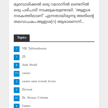
മുമ്പൊരിക്കല്‍ ഒരു റമദാനില്‍ ലണ്ടനില്‍
ഒരു പരിപാടി നടക്കുകയുണ്ടായി. ‘ആഇശ
നരകത്തിലാണ്‌’ എന്നതായിരുന്നു അതിന്റെ
തലവാചകം.ആഇശ(റ) ആരാണെന്ന്‌...
Topics
10E Talletusbonus
1
25
1
Arab World
8
casino
171
casino utan svensk licens
3
Da'awat
5
Dr. Alwaye Column
51
Games
8