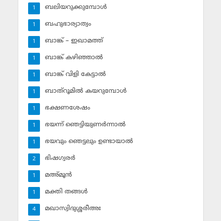
ബലിയറുക്കുമ്പോള്‍
1
ബഹുഭാര്യാത്വം
1
ബാങ്ക് – ഇഖാമത്ത്
1
ബാങ്ക് കഴിഞ്ഞാല്‍
1
ബാങ്ക് വിളി കേട്ടാല്‍
1
ബാത്‌റൂമില്‍ കയറുമ്പോള്‍
1
ഭക്ഷണശേഷം
1
ഭയന്ന് ഞെട്ടിയുണര്‍ന്നാല്‍
1
ഭയവും ഞെട്ടലും ഉണ്ടായാല്‍
1
ഭിഷഗ്വരര്‍
2
മഅ്മൂന്‍
1
മക്തി തങ്ങള്‍
1
മഖാസ്വിദുശ്ശരീഅഃ
4