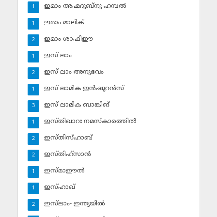
ഇമാം അഹ്മദുബ്‌നു ഹമ്പല്‍
1
ഇമാം മാലിക്
1
ഇമാം ശാഫിഈ
2
ഇസ് ലാം
1
ഇസ് ലാം അനുഭവം
2
ഇസ് ലാമിക ഇന്‍ഷുറന്‍സ്‌
1
ഇസ് ലാമിക ബാങ്കിങ്‌
3
ഇസ്തിഖാറഃ നമസ്‌കാരത്തില്‍
1
ഇസ്തിസ്ഹാബ്
2
ഇസ്തിഹ്‌സാന്‍
2
ഇസ്മാഈല്‍
1
ഇസ്ഹാഖ്‌
1
ഇസ്‌ലാം- ഇന്ത്യയില്‍
2