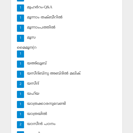
മുഹര്‍റം-Q&A
1
മൂന്നാം തക്ബീറില്‍
1
മൂന്നാംപത്തില്‍
1
മൂസ
1
മൈമൂന(റ
1
യഅ്ഖൂബ്‌
1
യസീദ്ബ്‌നു അബ്ദില്‍ മലിക്‌
1
യസീദ്‌
2
യഹ്‌യ
1
യാത്രക്കാരനുവേണ്ടി
1
യാത്രയില്‍
1
യാസീന്‍ പഠനം
2