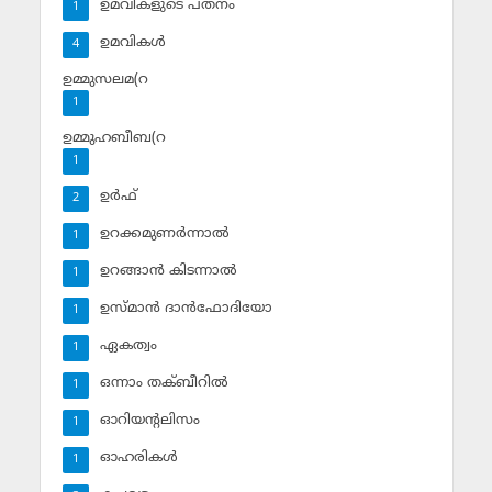
ഉമവികളുടെ പതനം
1
ഉമവികള്‍
4
ഉമ്മുസലമ(റ
1
ഉമ്മുഹബീബ(റ
1
ഉര്‍ഫ്
2
ഉറക്കമുണര്‍ന്നാല്‍
1
ഉറങ്ങാന്‍ കിടന്നാല്‍
1
ഉസ്മാന്‍ ദാന്‍ഫോദിയോ
1
ഏകത്വം
1
ഒന്നാം തക്ബീറില്‍
1
ഓറിയന്റലിസം
1
ഓഹരികള്‍
1