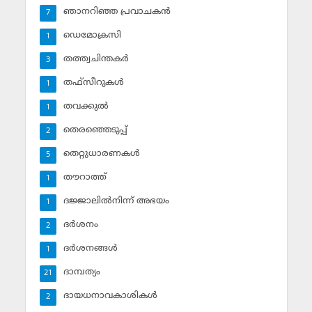
ഞാനറിഞ്ഞ പ്രവാചകന്‍
7
ഡെമോക്രസി
1
തത്ത്വചിന്തകര്‍
3
തഫ്‌സീറുകള്‍
1
തവക്കുല്‍
1
തെരഞ്ഞെടുപ്പ്
2
തെറ്റുധാരണകള്‍
5
തൗറാത്ത്
1
ദജ്ജാലില്‍നിന്ന് അഭയം
1
ദര്‍ശനം
2
ദര്‍ശനങ്ങള്‍
1
ദാമ്പത്യം
21
ദായധനാവകാശികള്‍
2