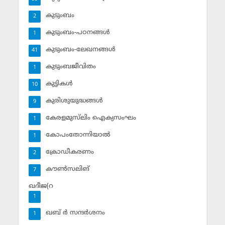
കുടുംബം
2
കുടുംബം-പഠനങ്ങള്‍
1
കുടുംബം-ലേഖനങ്ങള്‍
41
കുടുംബജീവിതം
1
കുട്ടികള്‍
10
കുരിശുയുദ്ധങ്ങള്‍
9
കേരളമുസ്‌ലിം ഐക്യസംഘം
1
കോപംതോന്നിയാല്‍
1
ക്രോഡീകരണം
2
കൗണ്‍സലിങ്‌
7
ഖദീജ(റ
1
ഖബ് ര്‍ സന്ദര്‍ശനം
1