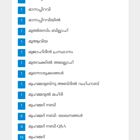
മാസപ്പിറവി
1
മാസപ്പിറവിയില്‍
1
മുഅ്തസിം ബില്ലാഹ്
1
മുആവിയ
1
മുജാഹിദീന്‍ പ്രസ്ഥാനം
1
മുതവക്കില്‍ അലല്ലാഹ്
1
മുന്നൊരുക്കങ്ങള്‍
1
മുഹമ്മദുബ്‌നു അബ്ദില്‍ വഹ്ഹാബ്
1
മുഹമ്മദുല്‍ മഹ്ദി
1
മുഹമ്മദ് നബി
1
മുഹമ്മദ് നബി- ലേഖനങ്ങള്‍
6
മുഹമ്മദ് നബി-Q&A
4
മുഹമ്മദ്‌
16