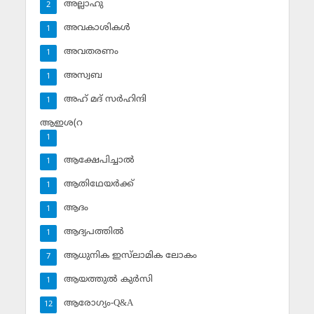
അല്ലാഹു
2
അവകാശികള്‍
1
അവതരണം
1
അസ്വബ
1
അഹ് മദ് സര്‍ഹിന്ദി
1
ആഇശ(റ
1
ആക്ഷേപിച്ചാല്‍
1
ആതിഥേയര്‍ക്ക്
1
ആദം
1
ആദ്യപത്തില്‍
1
ആധുനിക ഇസ്‌ലാമിക ലോകം
7
ആയത്തുല്‍ കുര്‍സി
1
ആരോഗ്യം-Q&A
12