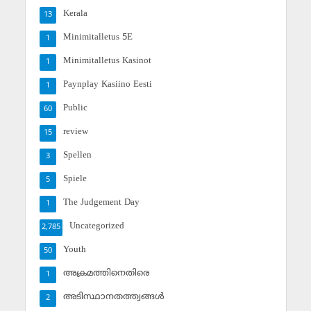
Kerala
13
Minimitalletus 5E
1
Minimitalletus Kasinot
1
Paynplay Kasiino Eesti
1
Public
60
review
15
Spellen
3
Spiele
5
The Judgement Day
1
Uncategorized
2,785
Youth
50
അക്രമത്തിനെതിരെ
1
അടിസ്ഥാനതത്ത്വങ്ങള്‍
2