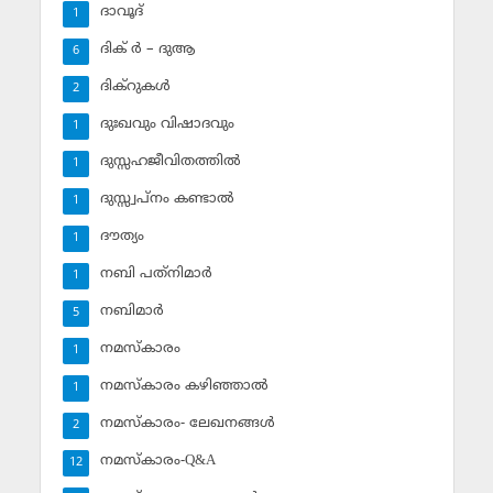
ദാവൂദ്‌
1
ദിക് ര്‍ – ദുആ
6
ദിക്‌റുകള്‍
2
ദുഃഖവും വിഷാദവും
1
ദുസ്സഹജീവിതത്തില്‍
1
ദുസ്സ്വപ്‌നം കണ്ടാല്‍
1
ദൗത്യം
1
നബി പത്‌നിമാര്‍
1
നബിമാര്‍
5
നമസ്‌കാരം
1
നമസ്‌കാരം കഴിഞ്ഞാല്‍
1
നമസ്‌കാരം- ലേഖനങ്ങള്‍
2
നമസ്‌കാരം-Q&A
12