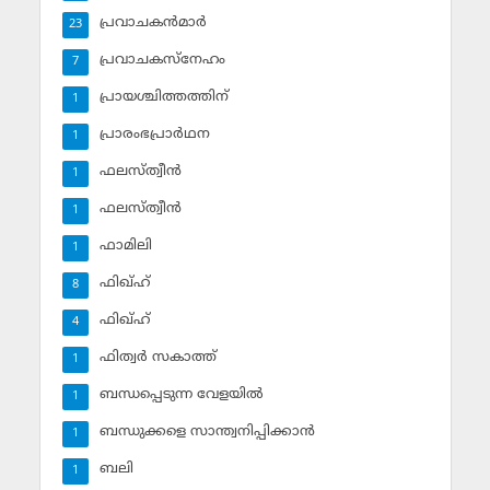
പ്രവാചകന്‍മാര്‍
23
പ്രവാചകസ്‌നേഹം
7
പ്രായശ്ചിത്തത്തിന്
1
പ്രാരംഭപ്രാര്‍ഥന
1
ഫലസ്ത്വീൻ
1
ഫലസ്ത്വീൻ
1
ഫാമിലി
1
ഫിഖ്ഹ്
8
ഫിഖ്ഹ്‌
4
ഫിത്വര്‍ സകാത്ത്‌
1
ബന്ധപ്പെടുന്ന വേളയില്‍
1
ബന്ധുക്കളെ സാന്ത്വനിപ്പിക്കാന്‍
1
ബലി
1