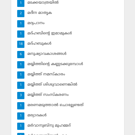
മടക്കയാത്രയില്‍
1
മദീന മാതൃക
2
മദ്യപാനം
1
മദ്ഹബിന്റെ ഇമാമുകള്‍
1
മദ്ഹബുകള്‍
18
മനുഷ്യാവകാശങ്ങള്‍
6
മയ്യിത്തിന്റെ കണ്ണടക്കുമ്പോള്‍
1
മയ്യിത്ത് നമസ്‌കാരം
1
മയ്യിത്ത് ശിശുവാണെങ്കില്‍
1
മയ്യിത്ത് സംസ്‌കരണം
3
മരണമടുത്താല്‍ ചൊല്ലേണ്ടത്
1
മര്യാദകള്‍
1
മര്‍വാനുബ്‌നു മുഹമ്മദ്
1