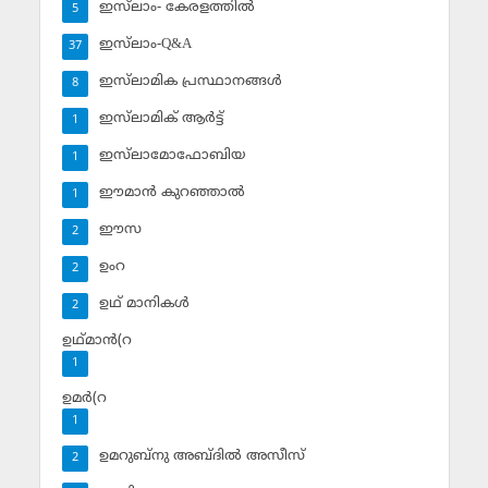
ഇസ്‌ലാം- കേരളത്തില്‍
5
ഇസ്‌ലാം-Q&A
37
ഇസ്‌ലാമിക പ്രസ്ഥാനങ്ങള്‍
8
ഇസ്‌ലാമിക് ആര്‍ട്ട്
1
ഇസ്‌ലാമോഫോബിയ
1
ഈമാന്‍ കുറഞ്ഞാല്‍
1
ഈസ
2
ഉംറ
2
ഉഥ് മാനികള്‍
2
ഉഥ്മാന്‍(റ
1
ഉമര്‍(റ
1
ഉമറുബ്‌നു അബ്ദില്‍ അസീസ്‌
2