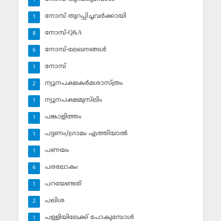
1
നോമ്പ് തുറപ്പിച്ചവര്‍ക്കായി
1
നോമ്പ്-Q&A
8
നോമ്പ്-ലേഖനങ്ങള്‍
6
നോമ്പ്‌
1
ന്യൂനപക്ഷകര്‍മശാസ്ത്രം
2
ന്യൂനപക്ഷമുസ്‌ലിം
1
പങ്കാളിത്തം
1
പട്ടണം/ഗ്രാമം എത്തിയാല്‍
1
പണയം
1
പരലോകം
6
പറയേണ്ടത്
1
പലിശ
2
പള്ളിയിലേക്ക് പോകുമ്പോള്‍
1