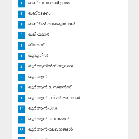
ഖബ്ര്‍ സന്ദര്‍ശിച്ചാല്‍
1
ഖബ്‌റടക്കം
1
ഖബ്‌റില്‍ വെക്കുമ്പോള്‍
1
ഖലീഫമാര്‍
2
ഖിയാസ്
1
ഖുനൂതില്‍
1
ഖുര്‍ആനില്‍നിന്നുള്ളവ
2
ഖുര്‍ആന്‍
2
ഖുര്‍ആന്‍ & സയന്‍സ്‌
7
ഖുര്‍ആന്‍– വിമര്‍ശനങ്ങള്‍
1
ഖുര്‍ആന്‍-Q&A
14
ഖുര്‍ആന്‍-പഠനങ്ങള്‍
38
ഖുര്‍ആന്‍-ലേഖനങ്ങള്‍
33