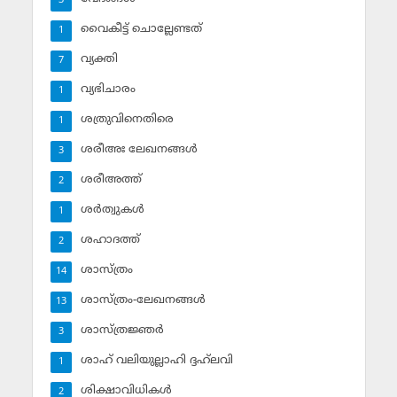
3
വൈകീട്ട് ചൊല്ലേണ്ടത്
1
വ്യക്തി
7
വ്യഭിചാരം
1
ശത്രുവിനെതിരെ
1
ശരീഅഃ ലേഖനങ്ങള്‍
3
ശരീഅത്ത്
2
ശര്‍ത്വുകള്‍
1
ശഹാദത്ത്
2
ശാസ്ത്രം
14
ശാസ്ത്രം-ലേഖനങ്ങള്‍
13
ശാസ്ത്രജ്ഞര്‍
3
ശാഹ് വലിയുല്ലാഹി ദ്ദഹ്‌ലവി
1
ശിക്ഷാവിധികള്‍
2