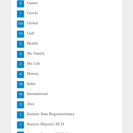
Games
8
Giochi
1
Global
105
Gulf
10
Health
5
His Family
2
His Life
2
History
4
India
19
International
16
Jeux
3
Kasiino Ilma Registreerimata
1
Kasyno Depozyt 20 Zł
1