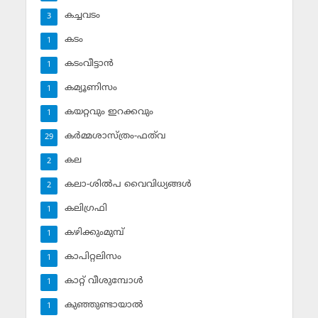
കച്ചവടം
3
കടം
1
കടംവീട്ടാന്‍
1
കമ്യൂണിസം
1
കയറ്റവും ഇറക്കവും
1
കര്‍മ്മശാസ്ത്രം-ഫത്‌വ
29
കല
2
കലാ-ശില്‍പ വൈവിധ്യങ്ങള്‍
2
കലിഗ്രഫി
1
കഴിക്കുംമുമ്പ്
1
കാപിറ്റലിസം
1
കാറ്റ് വീശുമ്പോള്‍
1
കുഞ്ഞുണ്ടായാല്‍
1