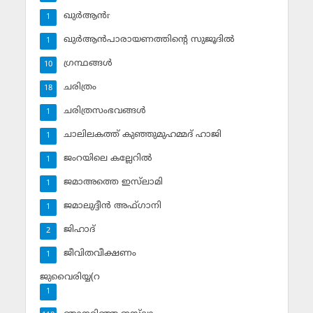
ഖുര്‍ആന്‍r
1
ഖുര്‍ആന്‍പാരായണത്തിന്റെ സുജൂദില്‍
1
ഗ്രന്ഥങ്ങള്‍
10
ചരിത്രം
18
ചരിത്രസംഭവങ്ങള്‍
1
ചാലിലകത്ത് കുഞ്ഞുമുഹമ്മദ് ഹാജി
1
ജംറയിലെ കല്ലേറില്‍
1
ജമാഅത്തെ ഇസ്‌ലാമി
1
ജമാലുദ്ദീന്‍ അഫ്ഗാനി
1
ജിഹാദ്‌
2
ജീവിതവീക്ഷണം
1
ജുവൈരിയ്യ(റ
1