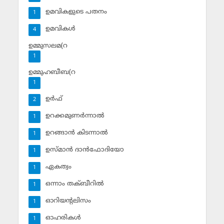
ഉമവികളുടെ പതനം
1
ഉമവികള്‍
4
ഉമ്മുസലമ(റ
1
ഉമ്മുഹബീബ(റ
1
ഉര്‍ഫ്
2
ഉറക്കമുണര്‍ന്നാല്‍
1
ഉറങ്ങാന്‍ കിടന്നാല്‍
1
ഉസ്മാന്‍ ദാന്‍ഫോദിയോ
1
ഏകത്വം
1
ഒന്നാം തക്ബീറില്‍
1
ഓറിയന്റലിസം
1
ഓഹരികള്‍
1