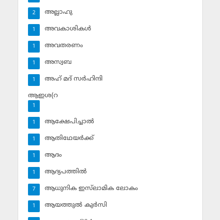
അല്ലാഹു
2
അവകാശികള്‍
1
അവതരണം
1
അസ്വബ
1
അഹ് മദ് സര്‍ഹിന്ദി
1
ആഇശ(റ
1
ആക്ഷേപിച്ചാല്‍
1
ആതിഥേയര്‍ക്ക്
1
ആദം
1
ആദ്യപത്തില്‍
1
ആധുനിക ഇസ്‌ലാമിക ലോകം
7
ആയത്തുല്‍ കുര്‍സി
1