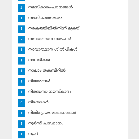
നമസ്‌കാരം-പഠനങ്ങള്‍
2
നമസ്‌കാരശേഷം
1
നരകത്തീയില്‍നിന്ന് മുക്തി
1
നവോത്ഥാന നായകര്‍
7
നവോത്ഥാന ശില്‍പികള്‍
1
നാഗരികത
1
നാലാം തക്ബീറില്‍
1
നിയമങ്ങള്‍
1
നിര്‍ബന്ധ നമസ്‌കാരം
1
നിവേദകര്‍
4
നീതിന്യായം-ലേഖനങ്ങള്‍
1
നൂര്‍സി പ്രസ്ഥാനം
1
നൂഹ്‌
1