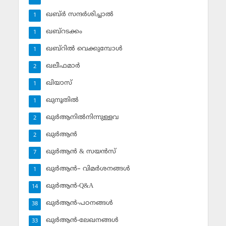
ഖബ്ര്‍ സന്ദര്‍ശിച്ചാല്‍
1
ഖബ്‌റടക്കം
1
ഖബ്‌റില്‍ വെക്കുമ്പോള്‍
1
ഖലീഫമാര്‍
2
ഖിയാസ്
1
ഖുനൂതില്‍
1
ഖുര്‍ആനില്‍നിന്നുള്ളവ
2
ഖുര്‍ആന്‍
2
ഖുര്‍ആന്‍ & സയന്‍സ്‌
7
ഖുര്‍ആന്‍– വിമര്‍ശനങ്ങള്‍
1
ഖുര്‍ആന്‍-Q&A
14
ഖുര്‍ആന്‍-പഠനങ്ങള്‍
38
ഖുര്‍ആന്‍-ലേഖനങ്ങള്‍
33