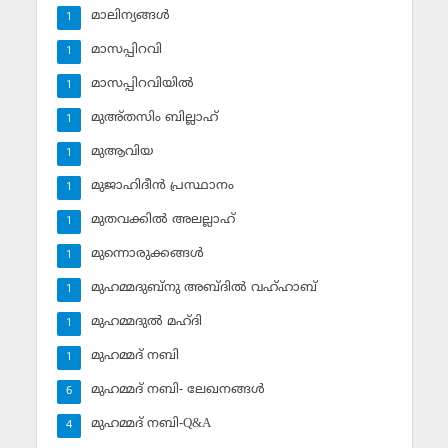
മാലിന്യങ്ങള്‍
1
മാസപ്പിറവി
1
മാസപ്പിറവിയില്‍
1
മുഅ്തസിം ബില്ലാഹ്
1
മുആവിയ
1
മുജാഹിദീന്‍ പ്രസ്ഥാനം
1
മുതവക്കില്‍ അലല്ലാഹ്
1
മുന്നൊരുക്കങ്ങള്‍
1
മുഹമ്മദുബ്‌നു അബ്ദില്‍ വഹ്ഹാബ്
1
മുഹമ്മദുല്‍ മഹ്ദി
1
മുഹമ്മദ് നബി
1
മുഹമ്മദ് നബി- ലേഖനങ്ങള്‍
6
മുഹമ്മദ് നബി-Q&A
4