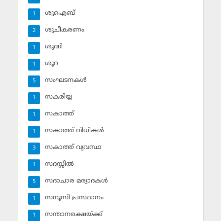
ശുഐബ്‌
1
ശുചീകരണം
2
ശുദ്ധി
1
ശൂറ
1
സംഘടനകള്‍
5
സകരിയ്യ
1
സകാത്ത്‌
1
സകാത്ത്‌ വിധികള്‍
1
സകാത്ത്‌ വ്യവസ്ഥ
3
സദസ്സില്‍
1
സദാചാര മര്യാദകള്‍
5
സനൂസി പ്രസ്ഥാനം
1
സന്താനരക്ഷയ്ക്ക്
1