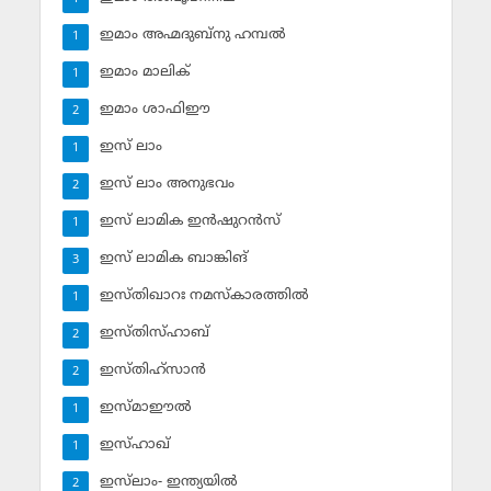
ഇമാം അഹ്മദുബ്‌നു ഹമ്പല്‍
1
ഇമാം മാലിക്
1
ഇമാം ശാഫിഈ
2
ഇസ് ലാം
1
ഇസ് ലാം അനുഭവം
2
ഇസ് ലാമിക ഇന്‍ഷുറന്‍സ്‌
1
ഇസ് ലാമിക ബാങ്കിങ്‌
3
ഇസ്തിഖാറഃ നമസ്‌കാരത്തില്‍
1
ഇസ്തിസ്ഹാബ്
2
ഇസ്തിഹ്‌സാന്‍
2
ഇസ്മാഈല്‍
1
ഇസ്ഹാഖ്‌
1
ഇസ്‌ലാം- ഇന്ത്യയില്‍
2