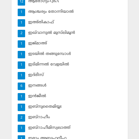
ആരോഗ്യം-Q&A
12
ആശ്ചര്യം തോന്നിയാല്‍
1
ഇഅ്തികാഫ്‌
1
ഇഖ്‌വാനുല്‍ മുസ്‌ലിമൂന്‍
2
ഇജ്മാഅ്
1
ഇടയില്‍ തങ്ങുമ്പോള്‍
1
ഇടിമിന്നല്‍ വേളയില്‍
1
ഇദ്‌രീസ്‌
1
ഇനങ്ങള്‍
6
ഇന്‍ജീല്‍
1
ഇബ്‌നുതൈമിയ്യഃ
1
ഇബ്‌റാഹീം
2
ഇബ്‌റാഹീമിസ്വലാത്ത്
1
ഇമാം അബൂഹനീഫ
1