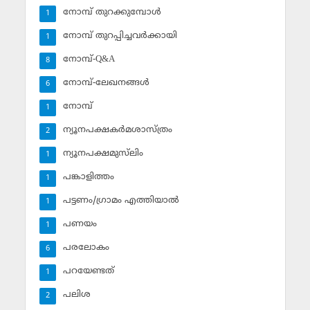
നോമ്പ് തുറക്കുമ്പോള്‍
1
നോമ്പ് തുറപ്പിച്ചവര്‍ക്കായി
1
നോമ്പ്-Q&A
8
നോമ്പ്-ലേഖനങ്ങള്‍
6
നോമ്പ്‌
1
ന്യൂനപക്ഷകര്‍മശാസ്ത്രം
2
ന്യൂനപക്ഷമുസ്‌ലിം
1
പങ്കാളിത്തം
1
പട്ടണം/ഗ്രാമം എത്തിയാല്‍
1
പണയം
1
പരലോകം
6
പറയേണ്ടത്
1
പലിശ
2