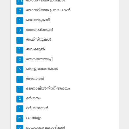
ഞാനറിഞ്ഞ ഇസ്‌ലാം
118
ഞാനറിഞ്ഞ പ്രവാചകന്‍
7
ഡെമോക്രസി
1
തത്ത്വചിന്തകര്‍
3
തഫ്‌സീറുകള്‍
1
തവക്കുല്‍
1
തെരഞ്ഞെടുപ്പ്
2
തെറ്റുധാരണകള്‍
5
തൗറാത്ത്
1
ദജ്ജാലില്‍നിന്ന് അഭയം
1
ദര്‍ശനം
2
ദര്‍ശനങ്ങള്‍
1
ദാമ്പത്യം
21
ദായധനാവകാശികള്‍
2