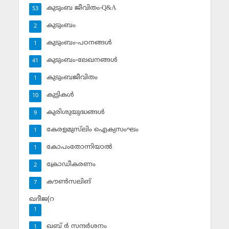
കുടുംബ ജീവിതം-Q&A
53
കുടുംബം
2
കുടുംബം-പഠനങ്ങള്‍
1
കുടുംബം-ലേഖനങ്ങള്‍
41
കുടുംബജീവിതം
1
കുട്ടികള്‍
10
കുരിശുയുദ്ധങ്ങള്‍
9
കേരളമുസ്‌ലിം ഐക്യസംഘം
1
കോപംതോന്നിയാല്‍
1
ക്രോഡീകരണം
2
കൗണ്‍സലിങ്‌
7
ഖദീജ(റ
1
ഖബ് ര്‍ സന്ദര്‍ശനം
1