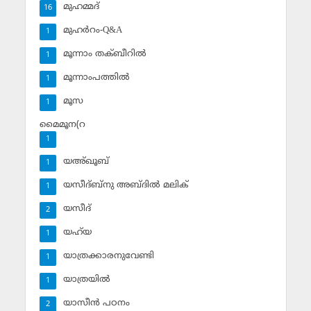
മുഹമ്മദ്‌
16
മുഹര്‍റം-Q&A
1
മൂന്നാം തക്ബീറില്‍
1
മൂന്നാംപത്തില്‍
1
മൂസ
1
മൈമൂന(റ
1
യഅ്ഖൂബ്‌
1
യസീദ്ബ്‌നു അബ്ദില്‍ മലിക്‌
1
യസീദ്‌
2
യഹ്‌യ
1
യാത്രക്കാരനുവേണ്ടി
1
യാത്രയില്‍
1
യാസീന്‍ പഠനം
2