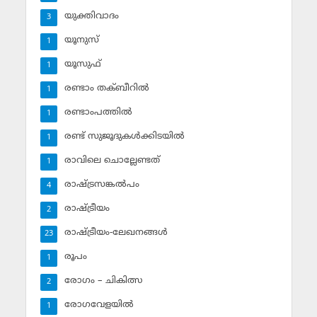
യുക്തിവാദം
3
യൂനുസ്‌
1
യൂസുഫ്‌
1
രണ്ടാം തക്ബീറില്‍
1
രണ്ടാംപത്തില്‍
1
രണ്ട് സുജൂദുകള്‍ക്കിടയില്‍
1
രാവിലെ ചൊല്ലേണ്ടത്
1
രാഷ്ട്രസങ്കല്‍പം
4
രാഷ്ട്രീയം
2
രാഷ്ട്രീയം-ലേഖനങ്ങള്‍
23
രൂപം
1
രോഗം – ചികിത്സ
2
രോഗവേളയില്‍
1