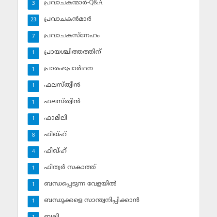
പ്രവാചകന്മാര്‍-Q&A
3
പ്രവാചകന്‍മാര്‍
23
പ്രവാചകസ്‌നേഹം
7
പ്രായശ്ചിത്തത്തിന്
1
പ്രാരംഭപ്രാര്‍ഥന
1
ഫലസ്ത്വീൻ
1
ഫലസ്ത്വീൻ
1
ഫാമിലി
1
ഫിഖ്ഹ്
8
ഫിഖ്ഹ്‌
4
ഫിത്വര്‍ സകാത്ത്‌
1
ബന്ധപ്പെടുന്ന വേളയില്‍
1
ബന്ധുക്കളെ സാന്ത്വനിപ്പിക്കാന്‍
1
ബലി