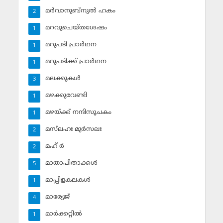
മര്‍വാനുബ്‌നുല്‍ ഹകം
2
മറവുചെയ്തശേഷം
1
മറുപടി പ്രാര്‍ഥന
1
മറുപടിക്ക് പ്രാര്‍ഥന
1
മലക്കുകള്‍
3
മഴക്കുവേണ്ടി
1
മഴയ്ക്ക് നന്ദിസൂചകം
1
മസ്‌ലഹഃ മുര്‍സലഃ
2
മഹ് ര്‍
2
മാതാപിതാക്കള്‍
5
മാപ്പിളകലകള്‍
1
മാര്യേജ്
4
മാര്‍ക്കറ്റില്‍
1