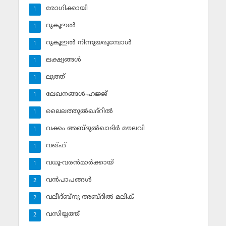
രോഗിക്കായി
1
റുകൂഇല്‍
1
റുകൂഇല്‍ നിന്നുയരുമ്പോള്‍
1
ലക്ഷ്യങ്ങള്‍
1
ലൂത്ത്‌
1
ലേഖനങ്ങള്‍-ഹജ്ജ്‌
1
ലൈലത്തുല്‍ഖദ്‌റില്‍
1
വക്കം അബ്ദുല്‍ഖാദിര്‍ മൗലവി
1
വഖ്ഫ്
1
വധൂ-വരന്‍മാര്‍ക്കായ്
1
വന്‍പാപങ്ങള്‍
2
വലീദ്ബ്‌നു അബ്ദില്‍ മലിക്‌
2
വസിയ്യത്ത്‌
2