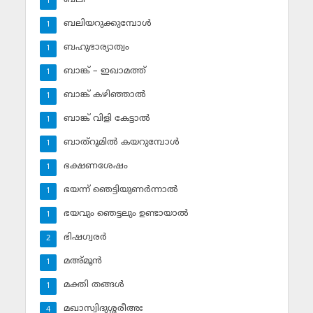
1
ബലിയറുക്കുമ്പോള്‍
1
ബഹുഭാര്യാത്വം
1
ബാങ്ക് – ഇഖാമത്ത്
1
ബാങ്ക് കഴിഞ്ഞാല്‍
1
ബാങ്ക് വിളി കേട്ടാല്‍
1
ബാത്‌റൂമില്‍ കയറുമ്പോള്‍
1
ഭക്ഷണശേഷം
1
ഭയന്ന് ഞെട്ടിയുണര്‍ന്നാല്‍
1
ഭയവും ഞെട്ടലും ഉണ്ടായാല്‍
1
ഭിഷഗ്വരര്‍
2
മഅ്മൂന്‍
1
മക്തി തങ്ങള്‍
1
മഖാസ്വിദുശ്ശരീഅഃ
4