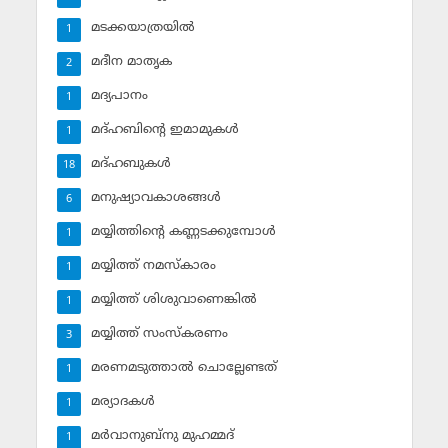
മടക്കയാത്രയില്‍
1
മദീന മാതൃക
2
മദ്യപാനം
1
മദ്ഹബിന്റെ ഇമാമുകള്‍
1
മദ്ഹബുകള്‍
18
മനുഷ്യാവകാശങ്ങള്‍
6
മയ്യിത്തിന്റെ കണ്ണടക്കുമ്പോള്‍
1
മയ്യിത്ത് നമസ്‌കാരം
1
മയ്യിത്ത് ശിശുവാണെങ്കില്‍
1
മയ്യിത്ത് സംസ്‌കരണം
3
മരണമടുത്താല്‍ ചൊല്ലേണ്ടത്
1
മര്യാദകള്‍
1
മര്‍വാനുബ്‌നു മുഹമ്മദ്
1