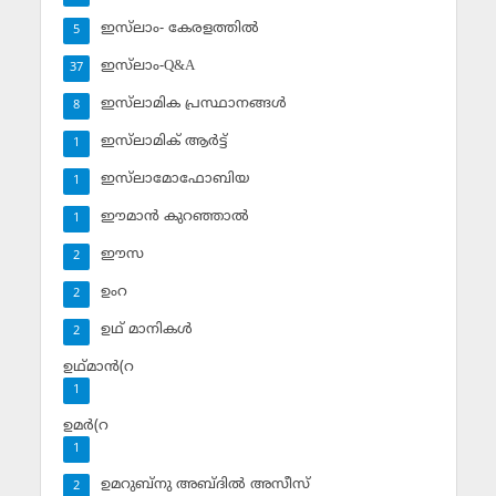
ഇസ്‌ലാം- കേരളത്തില്‍
5
ഇസ്‌ലാം-Q&A
37
ഇസ്‌ലാമിക പ്രസ്ഥാനങ്ങള്‍
8
ഇസ്‌ലാമിക് ആര്‍ട്ട്
1
ഇസ്‌ലാമോഫോബിയ
1
ഈമാന്‍ കുറഞ്ഞാല്‍
1
ഈസ
2
ഉംറ
2
ഉഥ് മാനികള്‍
2
ഉഥ്മാന്‍(റ
1
ഉമര്‍(റ
1
ഉമറുബ്‌നു അബ്ദില്‍ അസീസ്‌
2