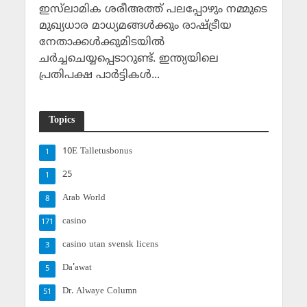
ഇസ്‌ലാമിക ശരീഅത്ത് പലപ്പോഴും നമ്മുടെ
മുഖ്യധാര മാധ്യമങ്ങള്‍ക്കും രാഷ്ട്രീയ
നേതാക്കള്‍ക്കുമിടയില്‍
ചര്‍ച്ചചെയ്യപ്പെടാറുണ്ട്. ഇന്ത്യയിലെ
പ്രതിപക്ഷ പാര്‍ട്ടികള്‍...
Topics
10E Talletusbonus
1
25
1
Arab World
8
casino
171
casino utan svensk licens
3
Da'awat
5
Dr. Alwaye Column
51