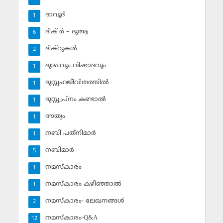
ദാവൂദ്‌
1
ദിക് ര്‍ – ദുആ
6
ദിക്‌റുകള്‍
2
ദുഃഖവും വിഷാദവും
1
ദുസ്സഹജീവിതത്തില്‍
1
ദുസ്സ്വപ്‌നം കണ്ടാല്‍
1
ദൗത്യം
1
നബി പത്‌നിമാര്‍
1
നബിമാര്‍
5
നമസ്‌കാരം
1
നമസ്‌കാരം കഴിഞ്ഞാല്‍
1
നമസ്‌കാരം- ലേഖനങ്ങള്‍
2
നമസ്‌കാരം-Q&A
12