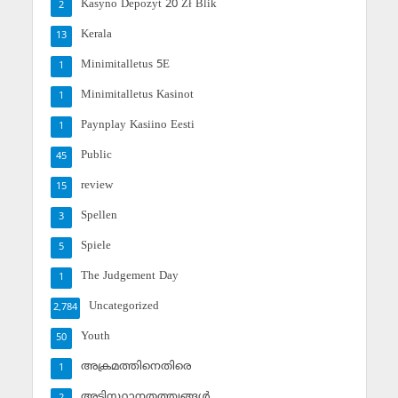
Kasyno Depozyt 20 Zł Blik
2
Kerala
13
Minimitalletus 5E
1
Minimitalletus Kasinot
1
Paynplay Kasiino Eesti
1
Public
45
review
15
Spellen
3
Spiele
5
The Judgement Day
1
Uncategorized
2,784
Youth
50
അക്രമത്തിനെതിരെ
1
അടിസ്ഥാനതത്ത്വങ്ങള്‍