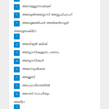
അന്നമൂട്ടുന്നവര്‍ക്ക്
1
അബുല്‍അബ്ബാസ് അസ്സഫ്ഫാഹ്‌
1
അബൂജഅ്ഫര്‍ അല്‍മന്‍സ്വൂര്‍
1
അബൂബക്ര്‍(റ
1
അബ്ദുല്‍ മലിക്‌
2
അബ്ബാസികളുടെ പതനം
1
അബ്ബാസികള്‍
4
അമാനുഷികത
3
അയ്യൂബ്‌
1
അറഫാദിനത്തില്‍
1
അറബ് സാഹിത്യം
2
അലി(റ
1