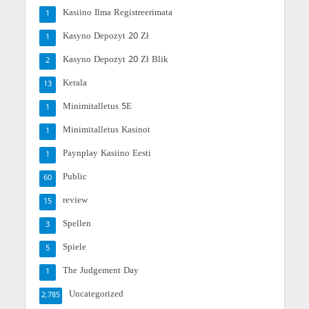
Kasiino Ilma Registreerimata
1
Kasyno Depozyt 20 Zł
1
Kasyno Depozyt 20 Zł Blik
2
Kerala
13
Minimitalletus 5E
1
Minimitalletus Kasinot
1
Paynplay Kasiino Eesti
1
Public
60
review
15
Spellen
3
Spiele
5
The Judgement Day
1
Uncategorized
2,785