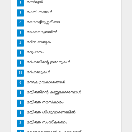
മഅ്മൂന്‍
1
മക്തി തങ്ങള്‍
1
മഖാസ്വിദുശ്ശരീഅഃ
4
മടക്കയാത്രയില്‍
1
മദീന മാതൃക
2
മദ്യപാനം
1
മദ്ഹബിന്റെ ഇമാമുകള്‍
1
മദ്ഹബുകള്‍
18
മനുഷ്യാവകാശങ്ങള്‍
6
മയ്യിത്തിന്റെ കണ്ണടക്കുമ്പോള്‍
1
മയ്യിത്ത് നമസ്‌കാരം
1
മയ്യിത്ത് ശിശുവാണെങ്കില്‍
1
മയ്യിത്ത് സംസ്‌കരണം
3