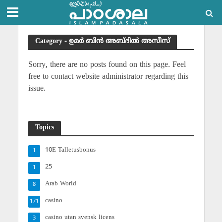
Category - ഉമര്‍ ബിന്‍ അബ്ദില്‍ അസീസ്
Sorry, there are no posts found on this page. Feel
free to contact website administrator regarding this
issue.
Topics
10E Talletusbonus
1
25
1
Arab World
8
casino
171
casino utan svensk licens
3