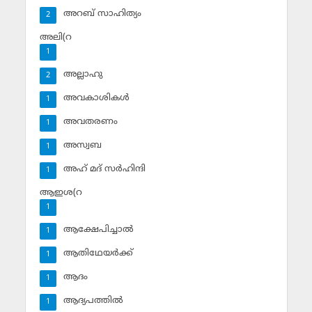
അറബ് സാഹിത്യം
2
അലി(റ
1
അല്ലാഹു
2
അവകാശികള്‍
1
അവതരണം
1
അസ്വബ
1
അഹ് മദ് സര്‍ഹിന്ദി
1
ആഇശ(റ
1
ആക്ഷേപിച്ചാല്‍
1
ആതിഥേയര്‍ക്ക്
1
ആദം
1
ആദ്യപത്തില്‍
1