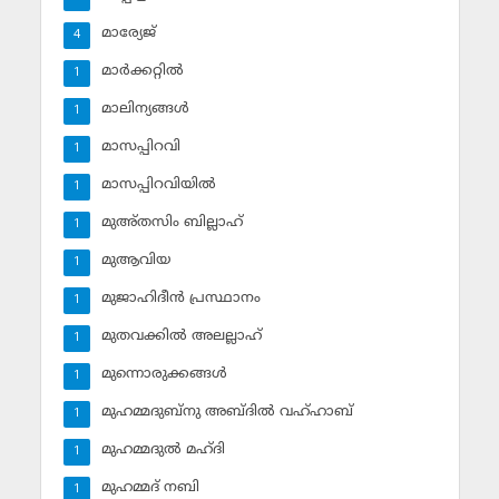
മാര്യേജ്
4
മാര്‍ക്കറ്റില്‍
1
മാലിന്യങ്ങള്‍
1
മാസപ്പിറവി
1
മാസപ്പിറവിയില്‍
1
മുഅ്തസിം ബില്ലാഹ്
1
മുആവിയ
1
മുജാഹിദീന്‍ പ്രസ്ഥാനം
1
മുതവക്കില്‍ അലല്ലാഹ്
1
മുന്നൊരുക്കങ്ങള്‍
1
മുഹമ്മദുബ്‌നു അബ്ദില്‍ വഹ്ഹാബ്
1
മുഹമ്മദുല്‍ മഹ്ദി
1
മുഹമ്മദ് നബി
1