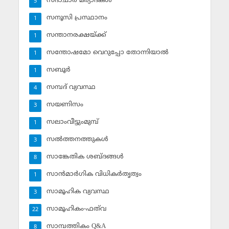
സദാചാര മര്യാദകള്‍
5
സനൂസി പ്രസ്ഥാനം
1
സന്താനരക്ഷയ്ക്ക്
1
സന്തോഷമോ വെറുപ്പോ തോന്നിയാല്‍
1
സബൂര്‍
1
സമ്പദ് വ്യവസ്ഥ
4
സയണിസം
3
സലാംവീട്ടുംമുമ്പ്
1
സല്‍ത്തനത്തുകള്‍
3
സാങ്കേതിക ശബ്ദങ്ങള്‍
8
സാന്‍മാര്‍ഗിക വിധികര്‍തൃത്വം
1
സാമൂഹിക വ്യവസ്ഥ
3
സാമൂഹികം-ഫത്‌വ
22
സാമ്പത്തികം Q&A
8