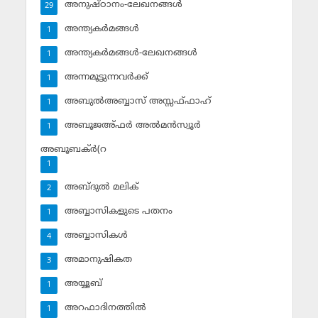
അനുഷ്ഠാനം-ലേഖനങ്ങള്‍
29
അന്ത്യകര്‍മങ്ങള്‍
1
അന്ത്യകര്‍മങ്ങള്‍-ലേഖനങ്ങള്‍
1
അന്നമൂട്ടുന്നവര്‍ക്ക്
1
അബുല്‍അബ്ബാസ് അസ്സഫ്ഫാഹ്‌
1
അബൂജഅ്ഫര്‍ അല്‍മന്‍സ്വൂര്‍
1
അബൂബക്ര്‍(റ
1
അബ്ദുല്‍ മലിക്‌
2
അബ്ബാസികളുടെ പതനം
1
അബ്ബാസികള്‍
4
അമാനുഷികത
3
അയ്യൂബ്‌
1
അറഫാദിനത്തില്‍
1