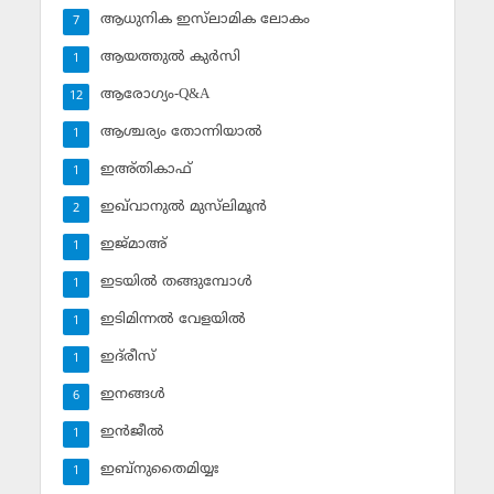
ആധുനിക ഇസ്‌ലാമിക ലോകം
7
ആയത്തുല്‍ കുര്‍സി
1
ആരോഗ്യം-Q&A
12
ആശ്ചര്യം തോന്നിയാല്‍
1
ഇഅ്തികാഫ്‌
1
ഇഖ്‌വാനുല്‍ മുസ്‌ലിമൂന്‍
2
ഇജ്മാഅ്
1
ഇടയില്‍ തങ്ങുമ്പോള്‍
1
ഇടിമിന്നല്‍ വേളയില്‍
1
ഇദ്‌രീസ്‌
1
ഇനങ്ങള്‍
6
ഇന്‍ജീല്‍
1
ഇബ്‌നുതൈമിയ്യഃ
1