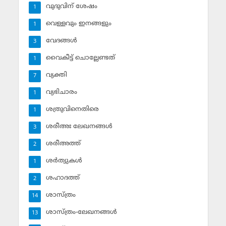
വുദുവിന് ശേഷം
1
വെള്ളവും ഇനങ്ങളും
1
വേദങ്ങള്‍
3
വൈകീട്ട് ചൊല്ലേണ്ടത്
1
വ്യക്തി
7
വ്യഭിചാരം
1
ശത്രുവിനെതിരെ
1
ശരീഅഃ ലേഖനങ്ങള്‍
3
ശരീഅത്ത്
2
ശര്‍ത്വുകള്‍
1
ശഹാദത്ത്
2
ശാസ്ത്രം
14
ശാസ്ത്രം-ലേഖനങ്ങള്‍
13