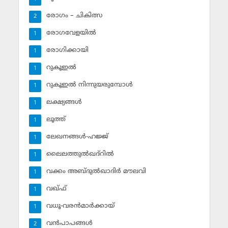
രോഗം – ചികിത്സ
2
രോഗവേളയില്‍
1
രോഗിക്കായി
1
റുകൂഇല്‍
1
റുകൂഇല്‍ നിന്നുയരുമ്പോള്‍
1
ലക്ഷ്യങ്ങള്‍
1
ലൂത്ത്‌
1
ലേഖനങ്ങള്‍-ഹജ്ജ്‌
1
ലൈലത്തുല്‍ഖദ്‌റില്‍
1
വക്കം അബ്ദുല്‍ഖാദിര്‍ മൗലവി
1
വഖ്ഫ്
1
വധൂ-വരന്‍മാര്‍ക്കായ്
1
വന്‍പാപങ്ങള്‍
2