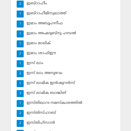
ഇബ്‌റാഹീം
2
ഇബ്‌റാഹീമിസ്വലാത്ത്
1
ഇമാം അബൂഹനീഫ
1
ഇമാം അഹ്മദുബ്‌നു ഹമ്പല്‍
1
ഇമാം മാലിക്
1
ഇമാം ശാഫിഈ
2
ഇസ് ലാം
1
ഇസ് ലാം അനുഭവം
2
ഇസ് ലാമിക ഇന്‍ഷുറന്‍സ്‌
1
ഇസ് ലാമിക ബാങ്കിങ്‌
3
ഇസ്തിഖാറഃ നമസ്‌കാരത്തില്‍
1
ഇസ്തിസ്ഹാബ്
2
ഇസ്തിഹ്‌സാന്‍
2