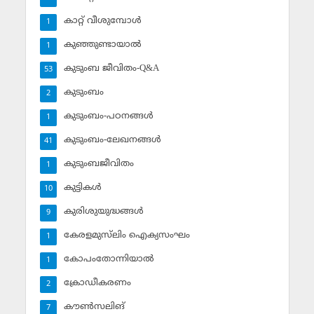
കാറ്റ് വീശുമ്പോള്‍
1
കുഞ്ഞുണ്ടായാല്‍
1
കുടുംബ ജീവിതം-Q&A
53
കുടുംബം
2
കുടുംബം-പഠനങ്ങള്‍
1
കുടുംബം-ലേഖനങ്ങള്‍
41
കുടുംബജീവിതം
1
കുട്ടികള്‍
10
കുരിശുയുദ്ധങ്ങള്‍
9
കേരളമുസ്‌ലിം ഐക്യസംഘം
1
കോപംതോന്നിയാല്‍
1
ക്രോഡീകരണം
2
കൗണ്‍സലിങ്‌
7