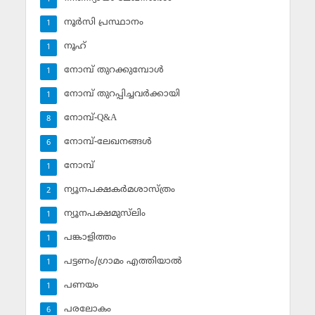
നൂര്‍സി പ്രസ്ഥാനം
1
നൂഹ്‌
1
നോമ്പ് തുറക്കുമ്പോള്‍
1
നോമ്പ് തുറപ്പിച്ചവര്‍ക്കായി
1
നോമ്പ്-Q&A
8
നോമ്പ്-ലേഖനങ്ങള്‍
6
നോമ്പ്‌
1
ന്യൂനപക്ഷകര്‍മശാസ്ത്രം
2
ന്യൂനപക്ഷമുസ്‌ലിം
1
പങ്കാളിത്തം
1
പട്ടണം/ഗ്രാമം എത്തിയാല്‍
1
പണയം
1
പരലോകം
6