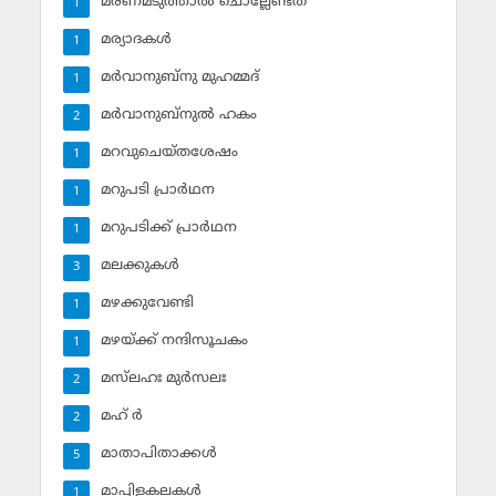
മരണമടുത്താല്‍ ചൊല്ലേണ്ടത്
1
മര്യാദകള്‍
1
മര്‍വാനുബ്‌നു മുഹമ്മദ്
1
മര്‍വാനുബ്‌നുല്‍ ഹകം
2
മറവുചെയ്തശേഷം
1
മറുപടി പ്രാര്‍ഥന
1
മറുപടിക്ക് പ്രാര്‍ഥന
1
മലക്കുകള്‍
3
മഴക്കുവേണ്ടി
1
മഴയ്ക്ക് നന്ദിസൂചകം
1
മസ്‌ലഹഃ മുര്‍സലഃ
2
മഹ് ര്‍
2
മാതാപിതാക്കള്‍
5
മാപ്പിളകലകള്‍
1