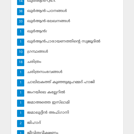
ഖുര്‍ആന്‍-Q&A
14
ഖുര്‍ആന്‍-പഠനങ്ങള്‍
38
ഖുര്‍ആന്‍-ലേഖനങ്ങള്‍
33
ഖുര്‍ആന്‍r
1
ഖുര്‍ആന്‍പാരായണത്തിന്റെ സുജൂദില്‍
1
ഗ്രന്ഥങ്ങള്‍
10
ചരിത്രം
18
ചരിത്രസംഭവങ്ങള്‍
1
ചാലിലകത്ത് കുഞ്ഞുമുഹമ്മദ് ഹാജി
1
ജംറയിലെ കല്ലേറില്‍
1
ജമാഅത്തെ ഇസ്‌ലാമി
1
ജമാലുദ്ദീന്‍ അഫ്ഗാനി
1
ജിഹാദ്‌
2
ജീവിതവീക്ഷണം
1