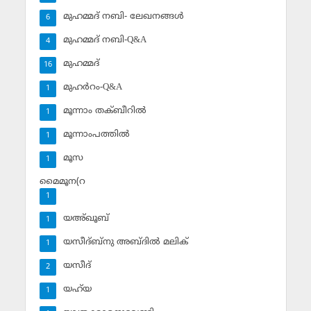
മുഹമ്മദ് നബി- ലേഖനങ്ങള്‍
6
മുഹമ്മദ് നബി-Q&A
4
മുഹമ്മദ്‌
16
മുഹര്‍റം-Q&A
1
മൂന്നാം തക്ബീറില്‍
1
മൂന്നാംപത്തില്‍
1
മൂസ
1
മൈമൂന(റ
1
യഅ്ഖൂബ്‌
1
യസീദ്ബ്‌നു അബ്ദില്‍ മലിക്‌
1
യസീദ്‌
2
യഹ്‌യ
1