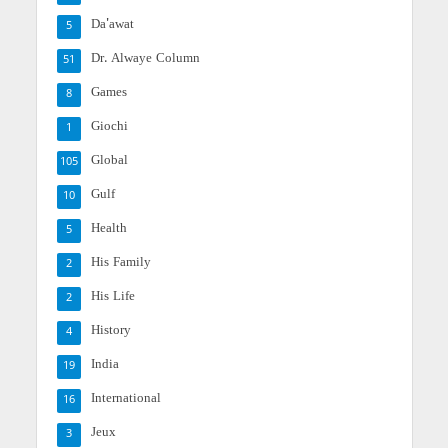
Da'awat
5
Dr. Alwaye Column
51
Games
8
Giochi
1
Global
105
Gulf
10
Health
5
His Family
2
His Life
2
History
4
India
19
International
16
Jeux
3