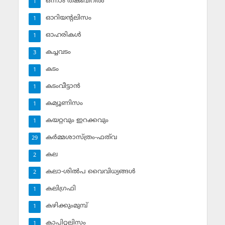
ഒന്നാം തക്ബീറില്‍
1
ഓറിയന്റലിസം
1
ഓഹരികള്‍
1
കച്ചവടം
3
കടം
1
കടംവീട്ടാന്‍
1
കമ്യൂണിസം
1
കയറ്റവും ഇറക്കവും
1
കര്‍മ്മശാസ്ത്രം-ഫത്‌വ
29
കല
2
കലാ-ശില്‍പ വൈവിധ്യങ്ങള്‍
2
കലിഗ്രഫി
1
കഴിക്കുംമുമ്പ്
1
കാപിറ്റലിസം
1