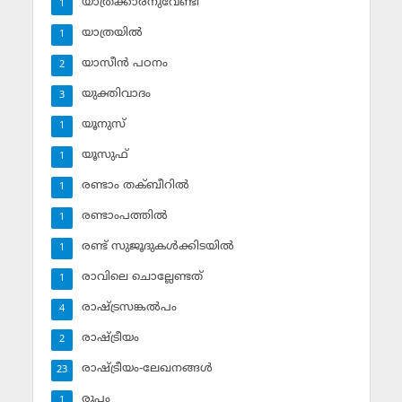
യാത്രക്കാരനുവേണ്ടി
1
യാത്രയില്‍
1
യാസീന്‍ പഠനം
2
യുക്തിവാദം
3
യൂനുസ്‌
1
യൂസുഫ്‌
1
രണ്ടാം തക്ബീറില്‍
1
രണ്ടാംപത്തില്‍
1
രണ്ട് സുജൂദുകള്‍ക്കിടയില്‍
1
രാവിലെ ചൊല്ലേണ്ടത്
1
രാഷ്ട്രസങ്കല്‍പം
4
രാഷ്ട്രീയം
2
രാഷ്ട്രീയം-ലേഖനങ്ങള്‍
23
രൂപം
1