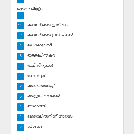
ജുവൈരിയ്യ(റ
1
ഞാനറിഞ്ഞ ഇസ്‌ലാം
118
ഞാനറിഞ്ഞ പ്രവാചകന്‍
7
ഡെമോക്രസി
1
തത്ത്വചിന്തകര്‍
3
തഫ്‌സീറുകള്‍
1
തവക്കുല്‍
1
തെരഞ്ഞെടുപ്പ്
2
തെറ്റുധാരണകള്‍
5
തൗറാത്ത്
1
ദജ്ജാലില്‍നിന്ന് അഭയം
1
ദര്‍ശനം
2