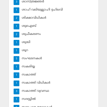
ശാസ്ത്രജ്ഞര്‍
3
ശാഹ് വലിയുല്ലാഹി ദ്ദഹ്‌ലവി
1
ശിക്ഷാവിധികള്‍
2
ശുഐബ്‌
1
ശുചീകരണം
2
ശുദ്ധി
1
ശൂറ
1
സംഘടനകള്‍
5
സകരിയ്യ
1
സകാത്ത്‌
1
സകാത്ത്‌ വിധികള്‍
1
സകാത്ത്‌ വ്യവസ്ഥ
3
സദസ്സില്‍
1