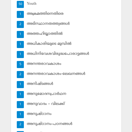
Youth
50
അക്രമത്തിനെതിരെ
1
അടിസ്ഥാനതത്ത്വങ്ങള്‍
2
അത്തഹിയ്യാത്തില്‍
1
അധികാരിയുടെ മുമ്പില്‍
1
അധിനിവേശവിരുദ്ധപോരാട്ടങ്ങള്‍
1
അനന്തരാവകാശം
5
അനന്തരാവകാശം-ലേഖനങ്ങള്‍
2
അനിഷ്ടങ്ങള്‍
1
അനുമോദനപ്രാര്‍ഥന
1
അനുവാദം – വിലക്ക്‌
1
അനുഷ്ഠാനം
1
അനുഷ്ഠാനം-പഠനങ്ങള്‍
2