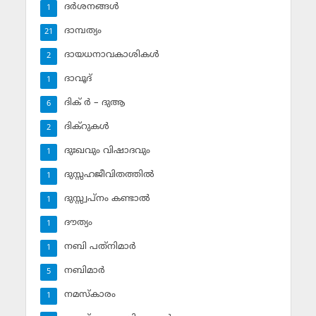
ദര്‍ശനങ്ങള്‍
1
ദാമ്പത്യം
21
ദായധനാവകാശികള്‍
2
ദാവൂദ്‌
1
ദിക് ര്‍ – ദുആ
6
ദിക്‌റുകള്‍
2
ദുഃഖവും വിഷാദവും
1
ദുസ്സഹജീവിതത്തില്‍
1
ദുസ്സ്വപ്‌നം കണ്ടാല്‍
1
ദൗത്യം
1
നബി പത്‌നിമാര്‍
1
നബിമാര്‍
5
നമസ്‌കാരം
1