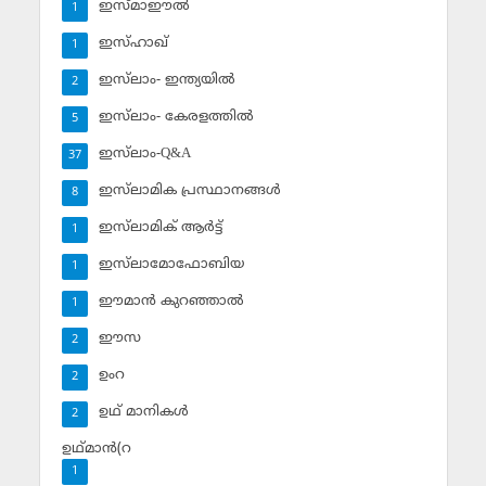
ഇസ്മാഈല്‍
1
ഇസ്ഹാഖ്‌
1
ഇസ്‌ലാം- ഇന്ത്യയില്‍
2
ഇസ്‌ലാം- കേരളത്തില്‍
5
ഇസ്‌ലാം-Q&A
37
ഇസ്‌ലാമിക പ്രസ്ഥാനങ്ങള്‍
8
ഇസ്‌ലാമിക് ആര്‍ട്ട്
1
ഇസ്‌ലാമോഫോബിയ
1
ഈമാന്‍ കുറഞ്ഞാല്‍
1
ഈസ
2
ഉംറ
2
ഉഥ് മാനികള്‍
2
ഉഥ്മാന്‍(റ
1