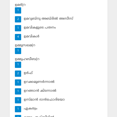
ഉമര്‍(റ
1
ഉമറുബ്‌നു അബ്ദില്‍ അസീസ്‌
2
ഉമവികളുടെ പതനം
1
ഉമവികള്‍
4
ഉമ്മുസലമ(റ
1
ഉമ്മുഹബീബ(റ
1
ഉര്‍ഫ്
2
ഉറക്കമുണര്‍ന്നാല്‍
1
ഉറങ്ങാന്‍ കിടന്നാല്‍
1
ഉസ്മാന്‍ ദാന്‍ഫോദിയോ
1
ഏകത്വം
1