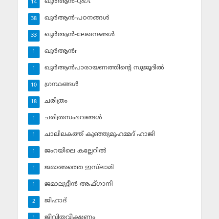
ഖുര്‍ആന്‍-Q&A
14
ഖുര്‍ആന്‍-പഠനങ്ങള്‍
38
ഖുര്‍ആന്‍-ലേഖനങ്ങള്‍
33
ഖുര്‍ആന്‍r
1
ഖുര്‍ആന്‍പാരായണത്തിന്റെ സുജൂദില്‍
1
ഗ്രന്ഥങ്ങള്‍
10
ചരിത്രം
18
ചരിത്രസംഭവങ്ങള്‍
1
ചാലിലകത്ത് കുഞ്ഞുമുഹമ്മദ് ഹാജി
1
ജംറയിലെ കല്ലേറില്‍
1
ജമാഅത്തെ ഇസ്‌ലാമി
1
ജമാലുദ്ദീന്‍ അഫ്ഗാനി
1
ജിഹാദ്‌
2
ജീവിതവീക്ഷണം
1