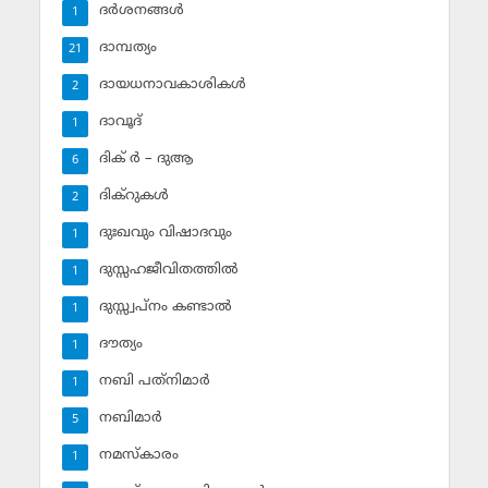
ദര്‍ശനങ്ങള്‍
1
ദാമ്പത്യം
21
ദായധനാവകാശികള്‍
2
ദാവൂദ്‌
1
ദിക് ര്‍ – ദുആ
6
ദിക്‌റുകള്‍
2
ദുഃഖവും വിഷാദവും
1
ദുസ്സഹജീവിതത്തില്‍
1
ദുസ്സ്വപ്‌നം കണ്ടാല്‍
1
ദൗത്യം
1
നബി പത്‌നിമാര്‍
1
നബിമാര്‍
5
നമസ്‌കാരം
1