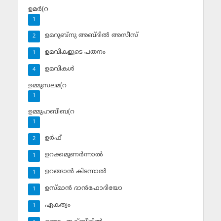
ഉമര്‍(റ
1
ഉമറുബ്‌നു അബ്ദില്‍ അസീസ്‌
2
ഉമവികളുടെ പതനം
1
ഉമവികള്‍
4
ഉമ്മുസലമ(റ
1
ഉമ്മുഹബീബ(റ
1
ഉര്‍ഫ്
2
ഉറക്കമുണര്‍ന്നാല്‍
1
ഉറങ്ങാന്‍ കിടന്നാല്‍
1
ഉസ്മാന്‍ ദാന്‍ഫോദിയോ
1
ഏകത്വം
1