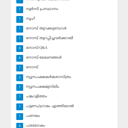
നൂര്‍സി പ്രസ്ഥാനം
1
നൂഹ്‌
1
നോമ്പ് തുറക്കുമ്പോള്‍
1
നോമ്പ് തുറപ്പിച്ചവര്‍ക്കായി
1
നോമ്പ്-Q&A
8
നോമ്പ്-ലേഖനങ്ങള്‍
6
നോമ്പ്‌
1
ന്യൂനപക്ഷകര്‍മശാസ്ത്രം
2
ന്യൂനപക്ഷമുസ്‌ലിം
1
പങ്കാളിത്തം
1
പട്ടണം/ഗ്രാമം എത്തിയാല്‍
1
പണയം
1
പരലോകം
6