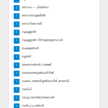
രോഗം – ചികിത്സ
2
രോഗവേളയില്‍
1
രോഗിക്കായി
1
റുകൂഇല്‍
1
റുകൂഇല്‍ നിന്നുയരുമ്പോള്‍
1
ലക്ഷ്യങ്ങള്‍
1
ലൂത്ത്‌
1
ലേഖനങ്ങള്‍-ഹജ്ജ്‌
1
ലൈലത്തുല്‍ഖദ്‌റില്‍
1
വക്കം അബ്ദുല്‍ഖാദിര്‍ മൗലവി
1
വഖ്ഫ്
1
വധൂ-വരന്‍മാര്‍ക്കായ്
1
വന്‍പാപങ്ങള്‍
2