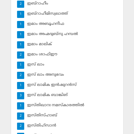
ഇബ്‌റാഹീം
2
ഇബ്‌റാഹീമിസ്വലാത്ത്
1
ഇമാം അബൂഹനീഫ
1
ഇമാം അഹ്മദുബ്‌നു ഹമ്പല്‍
1
ഇമാം മാലിക്
1
ഇമാം ശാഫിഈ
2
ഇസ് ലാം
1
ഇസ് ലാം അനുഭവം
2
ഇസ് ലാമിക ഇന്‍ഷുറന്‍സ്‌
1
ഇസ് ലാമിക ബാങ്കിങ്‌
3
ഇസ്തിഖാറഃ നമസ്‌കാരത്തില്‍
1
ഇസ്തിസ്ഹാബ്
2
ഇസ്തിഹ്‌സാന്‍
2