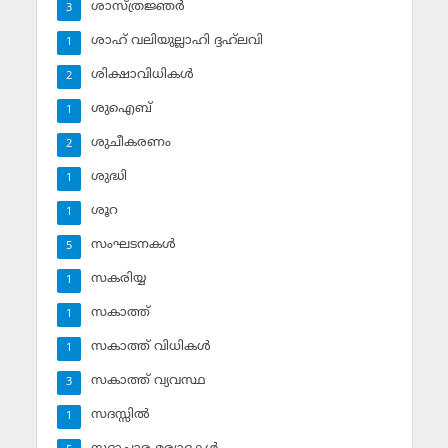
ശാസ്ത്രജ്ഞര്‍
3
ശാഹ് വലിയുല്ലാഹി ദ്ദഹ്‌ലവി
1
ശിക്ഷാവിധികള്‍
2
ശുഐബ്‌
1
ശുചീകരണം
2
ശുദ്ധി
1
ശൂറ
1
സംഘടനകള്‍
5
സകരിയ്യ
1
സകാത്ത്‌
1
സകാത്ത്‌ വിധികള്‍
1
സകാത്ത്‌ വ്യവസ്ഥ
3
സദസ്സില്‍
1