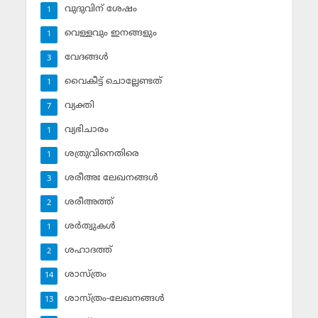
വുദുവിന് ശേഷം
1
വെള്ളവും ഇനങ്ങളും
1
വേദങ്ങള്‍
3
വൈകീട്ട് ചൊല്ലേണ്ടത്
1
വ്യക്തി
7
വ്യഭിചാരം
1
ശത്രുവിനെതിരെ
1
ശരീഅഃ ലേഖനങ്ങള്‍
3
ശരീഅത്ത്
2
ശര്‍ത്വുകള്‍
1
ശഹാദത്ത്
2
ശാസ്ത്രം
14
ശാസ്ത്രം-ലേഖനങ്ങള്‍
13