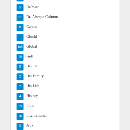
Da'awat
5
Dr. Alwaye Column
51
Games
8
Giochi
1
Global
105
Gulf
10
Health
5
His Family
2
His Life
2
History
4
India
19
International
16
Jeux
3