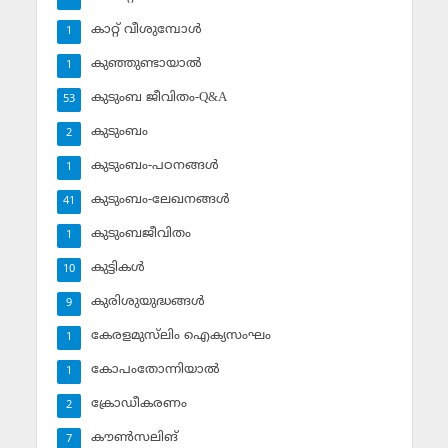
കാറ്റ് വീശുമ്പോള്‍
1
കുഞ്ഞുണ്ടായാല്‍
1
കുടുംബ ജീവിതം-Q&A
53
കുടുംബം
2
കുടുംബം-പഠനങ്ങള്‍
1
കുടുംബം-ലേഖനങ്ങള്‍
41
കുടുംബജീവിതം
1
കുട്ടികള്‍
10
കുരിശുയുദ്ധങ്ങള്‍
9
കേരളമുസ്‌ലിം ഐക്യസംഘം
1
കോപംതോന്നിയാല്‍
1
ക്രോഡീകരണം
2
കൗണ്‍സലിങ്‌
7