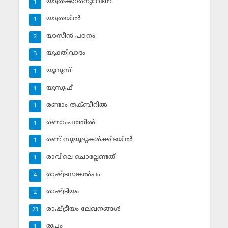
യാത്രക്കാരനുവേണ്ടി
1
യാത്രയില്‍
1
യാസീന്‍ പഠനം
2
യുക്തിവാദം
3
യൂനുസ്‌
1
യൂസുഫ്‌
1
രണ്ടാം തക്ബീറില്‍
1
രണ്ടാംപത്തില്‍
1
രണ്ട് സുജൂദുകള്‍ക്കിടയില്‍
1
രാവിലെ ചൊല്ലേണ്ടത്
1
രാഷ്ട്രസങ്കല്‍പം
4
രാഷ്ട്രീയം
2
രാഷ്ട്രീയം-ലേഖനങ്ങള്‍
23
രൂപം
1