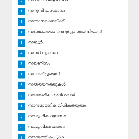
സദാചാര മര്യാദകള്‍
5
സനൂസി പ്രസ്ഥാനം
1
സന്താനരക്ഷയ്ക്ക്
1
സന്തോഷമോ വെറുപ്പോ തോന്നിയാല്‍
1
സബൂര്‍
1
സമ്പദ് വ്യവസ്ഥ
4
സയണിസം
3
സലാംവീട്ടുംമുമ്പ്
1
സല്‍ത്തനത്തുകള്‍
3
സാങ്കേതിക ശബ്ദങ്ങള്‍
8
സാന്‍മാര്‍ഗിക വിധികര്‍തൃത്വം
1
സാമൂഹിക വ്യവസ്ഥ
3
സാമൂഹികം-ഫത്‌വ
22
സാമ്പത്തികം Q&A
8