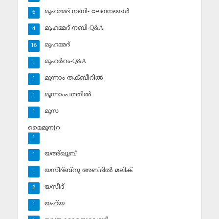
മുഹമ്മദ് നബി- ലേഖനങ്ങള്‍
6
മുഹമ്മദ് നബി-Q&A
4
മുഹമ്മദ്‌
16
മുഹര്‍റം-Q&A
1
മൂന്നാം തക്ബീറില്‍
1
മൂന്നാംപത്തില്‍
1
മൂസ
1
മൈമൂന(റ
1
യഅ്ഖൂബ്‌
1
യസീദ്ബ്‌നു അബ്ദില്‍ മലിക്‌
1
യസീദ്‌
2
യഹ്‌യ
1