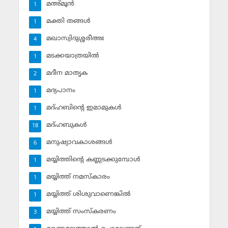
മഅ്മൂന്‍
1
മക്തി തങ്ങള്‍
1
മഖാസ്വിദുശ്ശരീഅഃ
4
മടക്കയാത്രയില്‍
1
മദീന മാതൃക
2
മദ്യപാനം
1
മദ്ഹബിന്റെ ഇമാമുകള്‍
1
മദ്ഹബുകള്‍
18
മനുഷ്യാവകാശങ്ങള്‍
6
മയ്യിത്തിന്റെ കണ്ണടക്കുമ്പോള്‍
1
മയ്യിത്ത് നമസ്‌കാരം
1
മയ്യിത്ത് ശിശുവാണെങ്കില്‍
1
മയ്യിത്ത് സംസ്‌കരണം
3