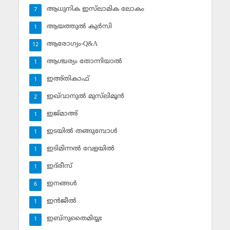
ആധുനിക ഇസ്‌ലാമിക ലോകം
7
ആയത്തുല്‍ കുര്‍സി
1
ആരോഗ്യം-Q&A
12
ആശ്ചര്യം തോന്നിയാല്‍
1
ഇഅ്തികാഫ്‌
1
ഇഖ്‌വാനുല്‍ മുസ്‌ലിമൂന്‍
2
ഇജ്മാഅ്
1
ഇടയില്‍ തങ്ങുമ്പോള്‍
1
ഇടിമിന്നല്‍ വേളയില്‍
1
ഇദ്‌രീസ്‌
1
ഇനങ്ങള്‍
6
ഇന്‍ജീല്‍
1
ഇബ്‌നുതൈമിയ്യഃ
1