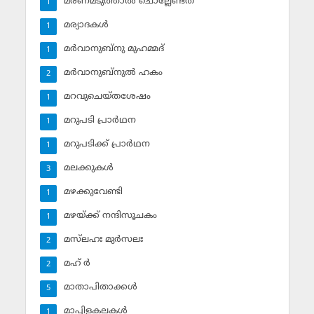
മരണമടുത്താല്‍ ചൊല്ലേണ്ടത്
1
മര്യാദകള്‍
1
മര്‍വാനുബ്‌നു മുഹമ്മദ്
1
മര്‍വാനുബ്‌നുല്‍ ഹകം
2
മറവുചെയ്തശേഷം
1
മറുപടി പ്രാര്‍ഥന
1
മറുപടിക്ക് പ്രാര്‍ഥന
1
മലക്കുകള്‍
3
മഴക്കുവേണ്ടി
1
മഴയ്ക്ക് നന്ദിസൂചകം
1
മസ്‌ലഹഃ മുര്‍സലഃ
2
മഹ് ര്‍
2
മാതാപിതാക്കള്‍
5
മാപ്പിളകലകള്‍
1