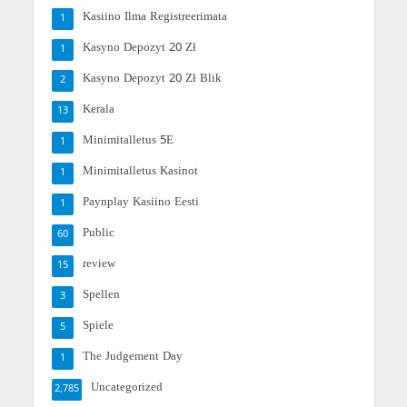
Kasiino Ilma Registreerimata
1
Kasyno Depozyt 20 Zł
1
Kasyno Depozyt 20 Zł Blik
2
Kerala
13
Minimitalletus 5E
1
Minimitalletus Kasinot
1
Paynplay Kasiino Eesti
1
Public
60
review
15
Spellen
3
Spiele
5
The Judgement Day
1
Uncategorized
2,785