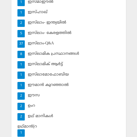
ഇസ്മാഈല്‍
1
ഇസ്ഹാഖ്‌
1
ഇസ്‌ലാം- ഇന്ത്യയില്‍
2
ഇസ്‌ലാം- കേരളത്തില്‍
5
ഇസ്‌ലാം-Q&A
37
ഇസ്‌ലാമിക പ്രസ്ഥാനങ്ങള്‍
8
ഇസ്‌ലാമിക് ആര്‍ട്ട്
1
ഇസ്‌ലാമോഫോബിയ
1
ഈമാന്‍ കുറഞ്ഞാല്‍
1
ഈസ
2
ഉംറ
2
ഉഥ് മാനികള്‍
2
ഉഥ്മാന്‍(റ
1