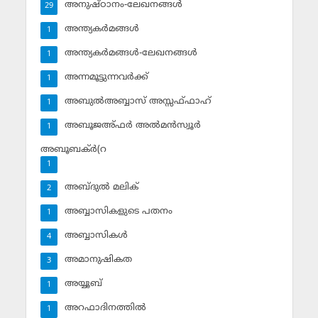
അനുഷ്ഠാനം-ലേഖനങ്ങള്‍
29
അന്ത്യകര്‍മങ്ങള്‍
1
അന്ത്യകര്‍മങ്ങള്‍-ലേഖനങ്ങള്‍
1
അന്നമൂട്ടുന്നവര്‍ക്ക്
1
അബുല്‍അബ്ബാസ് അസ്സഫ്ഫാഹ്‌
1
അബൂജഅ്ഫര്‍ അല്‍മന്‍സ്വൂര്‍
1
അബൂബക്ര്‍(റ
1
അബ്ദുല്‍ മലിക്‌
2
അബ്ബാസികളുടെ പതനം
1
അബ്ബാസികള്‍
4
അമാനുഷികത
3
അയ്യൂബ്‌
1
അറഫാദിനത്തില്‍
1