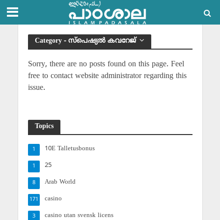
Category - സ്‌പെഷ്യല്‍ കവറേജ്
Sorry, there are no posts found on this page. Feel
free to contact website administrator regarding this
issue.
Topics
10E Talletusbonus
1
25
1
Arab World
8
casino
171
casino utan svensk licens
3