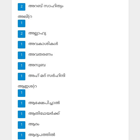
അറബ് സാഹിത്യം
2
അലി(റ
1
അല്ലാഹു
2
അവകാശികള്‍
1
അവതരണം
1
അസ്വബ
1
അഹ് മദ് സര്‍ഹിന്ദി
1
ആഇശ(റ
1
ആക്ഷേപിച്ചാല്‍
1
ആതിഥേയര്‍ക്ക്
1
ആദം
1
ആദ്യപത്തില്‍
1