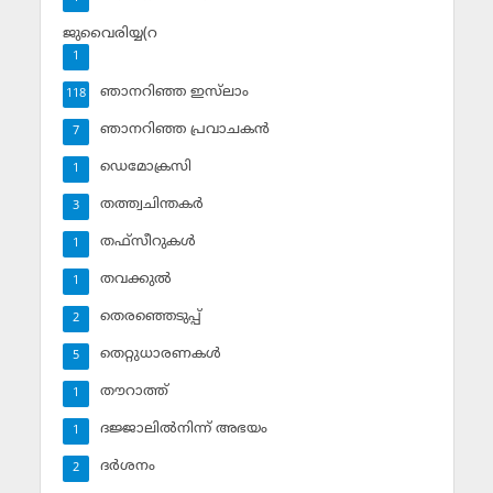
ജുവൈരിയ്യ(റ
1
ഞാനറിഞ്ഞ ഇസ്‌ലാം
118
ഞാനറിഞ്ഞ പ്രവാചകന്‍
7
ഡെമോക്രസി
1
തത്ത്വചിന്തകര്‍
3
തഫ്‌സീറുകള്‍
1
തവക്കുല്‍
1
തെരഞ്ഞെടുപ്പ്
2
തെറ്റുധാരണകള്‍
5
തൗറാത്ത്
1
ദജ്ജാലില്‍നിന്ന് അഭയം
1
ദര്‍ശനം
2