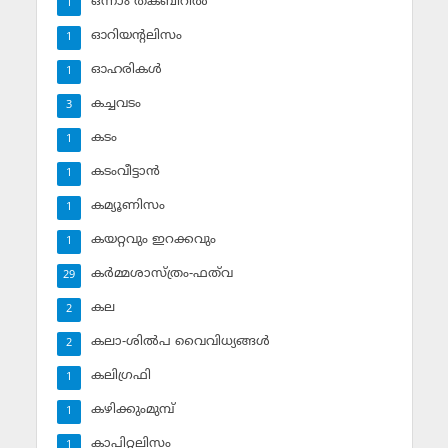
ഒന്നാം തക്ബീറില്‍
1
ഓറിയന്റലിസം
1
ഓഹരികള്‍
1
കച്ചവടം
3
കടം
1
കടംവീട്ടാന്‍
1
കമ്യൂണിസം
1
കയറ്റവും ഇറക്കവും
1
കര്‍മ്മശാസ്ത്രം-ഫത്‌വ
29
കല
2
കലാ-ശില്‍പ വൈവിധ്യങ്ങള്‍
2
കലിഗ്രഫി
1
കഴിക്കുംമുമ്പ്
1
കാപിറ്റലിസം
1