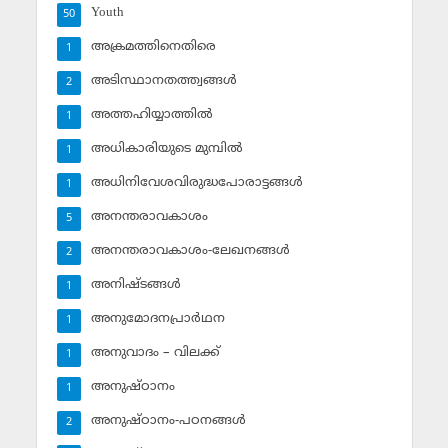
Youth
50
അക്രമത്തിനെതിരെ
1
അടിസ്ഥാനതത്ത്വങ്ങള്‍
2
അത്തഹിയ്യാത്തില്‍
1
അധികാരിയുടെ മുമ്പില്‍
1
അധിനിവേശവിരുദ്ധപോരാട്ടങ്ങള്‍
1
അനന്തരാവകാശം
5
അനന്തരാവകാശം-ലേഖനങ്ങള്‍
2
അനിഷ്ടങ്ങള്‍
1
അനുമോദനപ്രാര്‍ഥന
1
അനുവാദം – വിലക്ക്‌
1
അനുഷ്ഠാനം
1
അനുഷ്ഠാനം-പഠനങ്ങള്‍
2