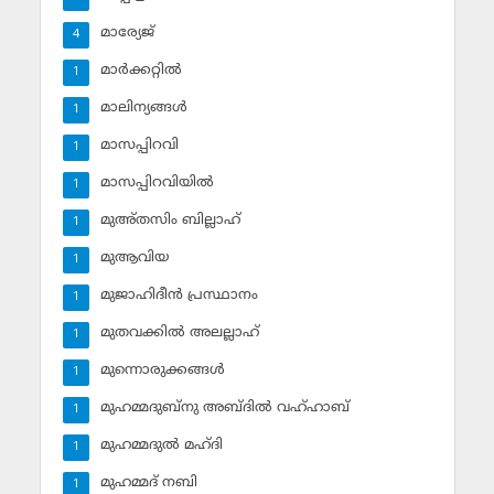
മാര്യേജ്
4
മാര്‍ക്കറ്റില്‍
1
മാലിന്യങ്ങള്‍
1
മാസപ്പിറവി
1
മാസപ്പിറവിയില്‍
1
മുഅ്തസിം ബില്ലാഹ്
1
മുആവിയ
1
മുജാഹിദീന്‍ പ്രസ്ഥാനം
1
മുതവക്കില്‍ അലല്ലാഹ്
1
മുന്നൊരുക്കങ്ങള്‍
1
മുഹമ്മദുബ്‌നു അബ്ദില്‍ വഹ്ഹാബ്
1
മുഹമ്മദുല്‍ മഹ്ദി
1
മുഹമ്മദ് നബി
1