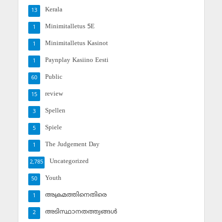
Kerala
13
Minimitalletus 5E
1
Minimitalletus Kasinot
1
Paynplay Kasiino Eesti
1
Public
60
review
15
Spellen
3
Spiele
5
The Judgement Day
1
Uncategorized
2,785
Youth
50
അക്രമത്തിനെതിരെ
1
അടിസ്ഥാനതത്ത്വങ്ങള്‍
2