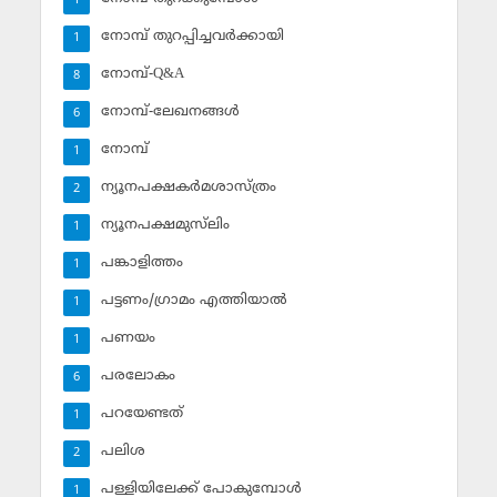
1
നോമ്പ് തുറപ്പിച്ചവര്‍ക്കായി
1
നോമ്പ്-Q&A
8
നോമ്പ്-ലേഖനങ്ങള്‍
6
നോമ്പ്‌
1
ന്യൂനപക്ഷകര്‍മശാസ്ത്രം
2
ന്യൂനപക്ഷമുസ്‌ലിം
1
പങ്കാളിത്തം
1
പട്ടണം/ഗ്രാമം എത്തിയാല്‍
1
പണയം
1
പരലോകം
6
പറയേണ്ടത്
1
പലിശ
2
പള്ളിയിലേക്ക് പോകുമ്പോള്‍
1