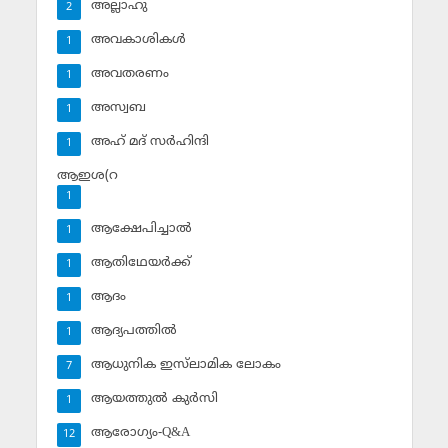
അല്ലാഹു
2
അവകാശികള്‍
1
അവതരണം
1
അസ്വബ
1
അഹ് മദ് സര്‍ഹിന്ദി
1
ആഇശ(റ
1
ആക്ഷേപിച്ചാല്‍
1
ആതിഥേയര്‍ക്ക്
1
ആദം
1
ആദ്യപത്തില്‍
1
ആധുനിക ഇസ്‌ലാമിക ലോകം
7
ആയത്തുല്‍ കുര്‍സി
1
ആരോഗ്യം-Q&A
12