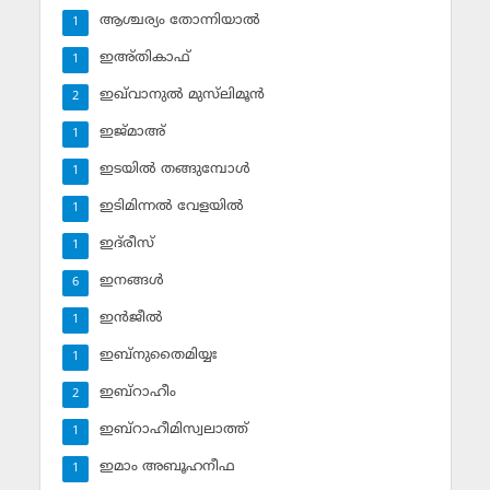
ആശ്ചര്യം തോന്നിയാല്‍
1
ഇഅ്തികാഫ്‌
1
ഇഖ്‌വാനുല്‍ മുസ്‌ലിമൂന്‍
2
ഇജ്മാഅ്
1
ഇടയില്‍ തങ്ങുമ്പോള്‍
1
ഇടിമിന്നല്‍ വേളയില്‍
1
ഇദ്‌രീസ്‌
1
ഇനങ്ങള്‍
6
ഇന്‍ജീല്‍
1
ഇബ്‌നുതൈമിയ്യഃ
1
ഇബ്‌റാഹീം
2
ഇബ്‌റാഹീമിസ്വലാത്ത്
1
ഇമാം അബൂഹനീഫ
1