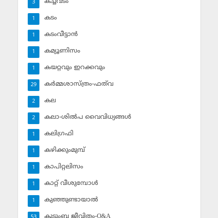
കച്ചവടം
3
കടം
1
കടംവീട്ടാന്‍
1
കമ്യൂണിസം
1
കയറ്റവും ഇറക്കവും
1
കര്‍മ്മശാസ്ത്രം-ഫത്‌വ
29
കല
2
കലാ-ശില്‍പ വൈവിധ്യങ്ങള്‍
2
കലിഗ്രഫി
1
കഴിക്കുംമുമ്പ്
1
കാപിറ്റലിസം
1
കാറ്റ് വീശുമ്പോള്‍
1
കുഞ്ഞുണ്ടായാല്‍
1
കുടുംബ ജീവിതം-Q&A
53