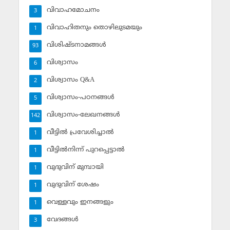
വിവാഹമോചനം
3
വിവാഹിതനും തൊഴിലുടമയും
1
വിശിഷ്ടനാമങ്ങള്‍
93
വിശ്വാസം
6
വിശ്വാസം Q&A
2
വിശ്വാസം-പഠനങ്ങള്‍
5
വിശ്വാസം-ലേഖനങ്ങള്‍
142
വീട്ടില്‍ പ്രവേശിച്ചാല്‍
1
വീട്ടില്‍നിന്ന് പുറപ്പെട്ടാല്‍
1
വുദുവിന് മുമ്പായി
1
വുദുവിന് ശേഷം
1
വെള്ളവും ഇനങ്ങളും
1
വേദങ്ങള്‍
3