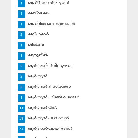
ഖബ്ര്‍ സന്ദര്‍ശിച്ചാല്‍
1
ഖബ്‌റടക്കം
1
ഖബ്‌റില്‍ വെക്കുമ്പോള്‍
1
ഖലീഫമാര്‍
2
ഖിയാസ്
1
ഖുനൂതില്‍
1
ഖുര്‍ആനില്‍നിന്നുള്ളവ
2
ഖുര്‍ആന്‍
2
ഖുര്‍ആന്‍ & സയന്‍സ്‌
7
ഖുര്‍ആന്‍– വിമര്‍ശനങ്ങള്‍
1
ഖുര്‍ആന്‍-Q&A
14
ഖുര്‍ആന്‍-പഠനങ്ങള്‍
38
ഖുര്‍ആന്‍-ലേഖനങ്ങള്‍
33