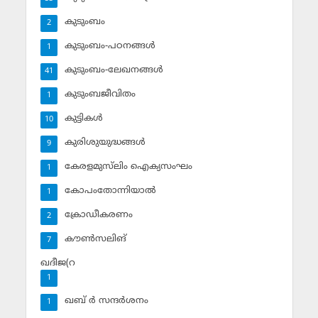
കുടുംബം
2
കുടുംബം-പഠനങ്ങള്‍
1
കുടുംബം-ലേഖനങ്ങള്‍
41
കുടുംബജീവിതം
1
കുട്ടികള്‍
10
കുരിശുയുദ്ധങ്ങള്‍
9
കേരളമുസ്‌ലിം ഐക്യസംഘം
1
കോപംതോന്നിയാല്‍
1
ക്രോഡീകരണം
2
കൗണ്‍സലിങ്‌
7
ഖദീജ(റ
1
ഖബ് ര്‍ സന്ദര്‍ശനം
1