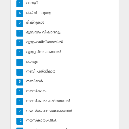
ദാവൂദ്‌
1
ദിക് ര്‍ – ദുആ
6
ദിക്‌റുകള്‍
2
ദുഃഖവും വിഷാദവും
1
ദുസ്സഹജീവിതത്തില്‍
1
ദുസ്സ്വപ്‌നം കണ്ടാല്‍
1
ദൗത്യം
1
നബി പത്‌നിമാര്‍
1
നബിമാര്‍
5
നമസ്‌കാരം
1
നമസ്‌കാരം കഴിഞ്ഞാല്‍
1
നമസ്‌കാരം- ലേഖനങ്ങള്‍
2
നമസ്‌കാരം-Q&A
12