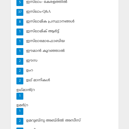
ഇസ്‌ലാം- കേരളത്തില്‍
5
ഇസ്‌ലാം-Q&A
37
ഇസ്‌ലാമിക പ്രസ്ഥാനങ്ങള്‍
8
ഇസ്‌ലാമിക് ആര്‍ട്ട്
1
ഇസ്‌ലാമോഫോബിയ
1
ഈമാന്‍ കുറഞ്ഞാല്‍
1
ഈസ
2
ഉംറ
2
ഉഥ് മാനികള്‍
2
ഉഥ്മാന്‍(റ
1
ഉമര്‍(റ
1
ഉമറുബ്‌നു അബ്ദില്‍ അസീസ്‌
2