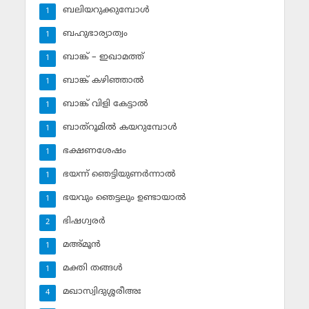
ബലിയറുക്കുമ്പോള്‍
1
ബഹുഭാര്യാത്വം
1
ബാങ്ക് – ഇഖാമത്ത്
1
ബാങ്ക് കഴിഞ്ഞാല്‍
1
ബാങ്ക് വിളി കേട്ടാല്‍
1
ബാത്‌റൂമില്‍ കയറുമ്പോള്‍
1
ഭക്ഷണശേഷം
1
ഭയന്ന് ഞെട്ടിയുണര്‍ന്നാല്‍
1
ഭയവും ഞെട്ടലും ഉണ്ടായാല്‍
1
ഭിഷഗ്വരര്‍
2
മഅ്മൂന്‍
1
മക്തി തങ്ങള്‍
1
മഖാസ്വിദുശ്ശരീഅഃ
4