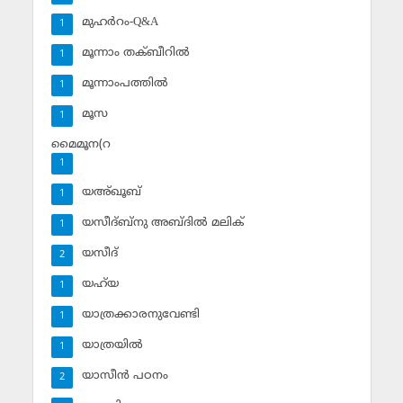
മുഹര്‍റം-Q&A
1
മൂന്നാം തക്ബീറില്‍
1
മൂന്നാംപത്തില്‍
1
മൂസ
1
മൈമൂന(റ
1
യഅ്ഖൂബ്‌
1
യസീദ്ബ്‌നു അബ്ദില്‍ മലിക്‌
1
യസീദ്‌
2
യഹ്‌യ
1
യാത്രക്കാരനുവേണ്ടി
1
യാത്രയില്‍
1
യാസീന്‍ പഠനം
2