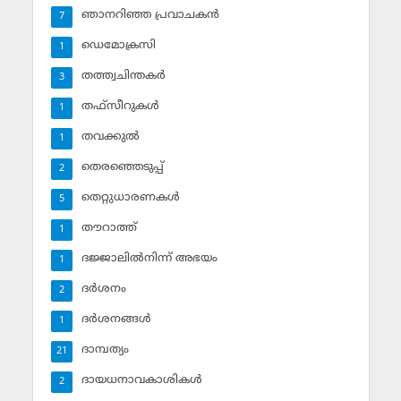
ഞാനറിഞ്ഞ പ്രവാചകന്‍
7
ഡെമോക്രസി
1
തത്ത്വചിന്തകര്‍
3
തഫ്‌സീറുകള്‍
1
തവക്കുല്‍
1
തെരഞ്ഞെടുപ്പ്
2
തെറ്റുധാരണകള്‍
5
തൗറാത്ത്
1
ദജ്ജാലില്‍നിന്ന് അഭയം
1
ദര്‍ശനം
2
ദര്‍ശനങ്ങള്‍
1
ദാമ്പത്യം
21
ദായധനാവകാശികള്‍
2