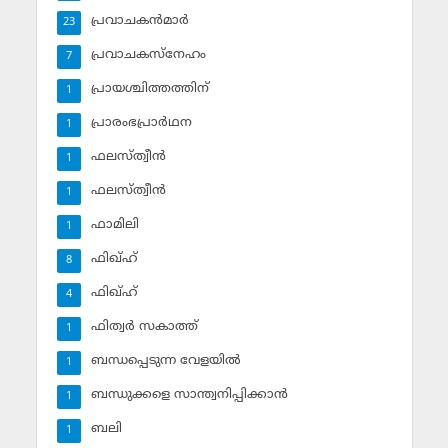
പ്രവാചകന്‍മാര്‍
23
പ്രവാചകസ്‌നേഹം
7
പ്രായശ്ചിത്തത്തിന്
1
പ്രാരംഭപ്രാര്‍ഥന
1
ഫലസ്ത്വീൻ
1
ഫലസ്ത്വീൻ
1
ഫാമിലി
1
ഫിഖ്ഹ്
8
ഫിഖ്ഹ്‌
4
ഫിത്വര്‍ സകാത്ത്‌
1
ബന്ധപ്പെടുന്ന വേളയില്‍
1
ബന്ധുക്കളെ സാന്ത്വനിപ്പിക്കാന്‍
1
ബലി
1