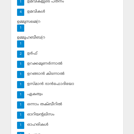
ഉമവികളുടെ പതനം
1
ഉമവികള്‍
4
ഉമ്മുസലമ(റ
1
ഉമ്മുഹബീബ(റ
1
ഉര്‍ഫ്
2
ഉറക്കമുണര്‍ന്നാല്‍
1
ഉറങ്ങാന്‍ കിടന്നാല്‍
1
ഉസ്മാന്‍ ദാന്‍ഫോദിയോ
1
ഏകത്വം
1
ഒന്നാം തക്ബീറില്‍
1
ഓറിയന്റലിസം
1
ഓഹരികള്‍
1