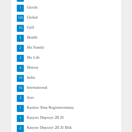
Giochi
1
Global
105
Gulf
10
Health
5
His Family
2
His Life
2
History
4
India
19
International
16
Jeux
3
Kasiino Ilma Registreerimata
1
Kasyno Depozyt 20 Zł
1
Kasyno Depozyt 20 Zł Blik
2