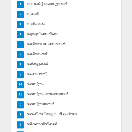
വൈകീട്ട് ചൊല്ലേണ്ടത്
1
വ്യക്തി
7
വ്യഭിചാരം
1
ശത്രുവിനെതിരെ
1
ശരീഅഃ ലേഖനങ്ങള്‍
3
ശരീഅത്ത്
2
ശര്‍ത്വുകള്‍
1
ശഹാദത്ത്
2
ശാസ്ത്രം
14
ശാസ്ത്രം-ലേഖനങ്ങള്‍
13
ശാസ്ത്രജ്ഞര്‍
3
ശാഹ് വലിയുല്ലാഹി ദ്ദഹ്‌ലവി
1
ശിക്ഷാവിധികള്‍
2