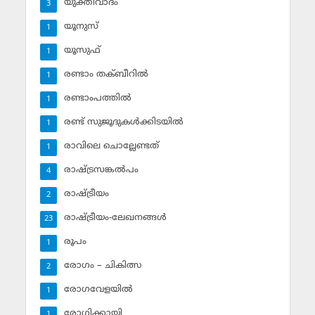
യുക്തിവാദം
3
യൂനുസ്‌
1
യൂസുഫ്‌
1
രണ്ടാം തക്ബീറില്‍
1
രണ്ടാംപത്തില്‍
1
രണ്ട് സുജൂദുകള്‍ക്കിടയില്‍
1
രാവിലെ ചൊല്ലേണ്ടത്
1
രാഷ്ട്രസങ്കല്‍പം
4
രാഷ്ട്രീയം
2
രാഷ്ട്രീയം-ലേഖനങ്ങള്‍
23
രൂപം
1
രോഗം – ചികിത്സ
2
രോഗവേളയില്‍
1
രോഗിക്കായി
1