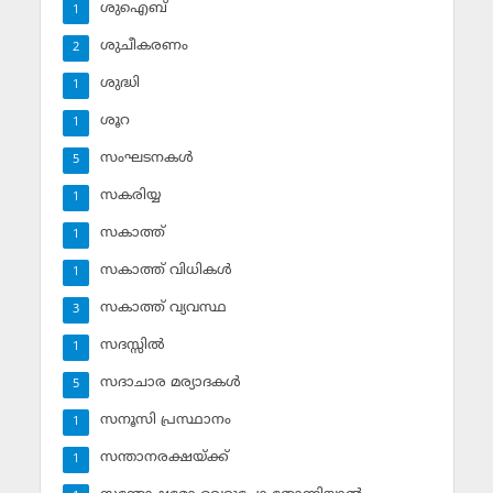
ശുഐബ്‌
1
ശുചീകരണം
2
ശുദ്ധി
1
ശൂറ
1
സംഘടനകള്‍
5
സകരിയ്യ
1
സകാത്ത്‌
1
സകാത്ത്‌ വിധികള്‍
1
സകാത്ത്‌ വ്യവസ്ഥ
3
സദസ്സില്‍
1
സദാചാര മര്യാദകള്‍
5
സനൂസി പ്രസ്ഥാനം
1
സന്താനരക്ഷയ്ക്ക്
1