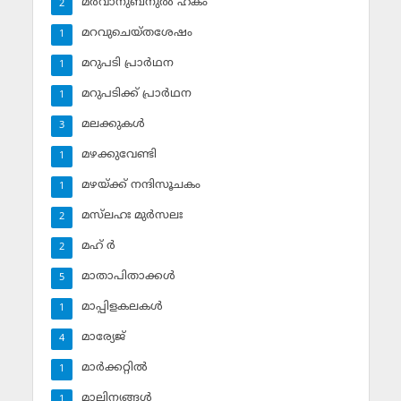
മര്‍വാനുബ്‌നുല്‍ ഹകം
2
മറവുചെയ്തശേഷം
1
മറുപടി പ്രാര്‍ഥന
1
മറുപടിക്ക് പ്രാര്‍ഥന
1
മലക്കുകള്‍
3
മഴക്കുവേണ്ടി
1
മഴയ്ക്ക് നന്ദിസൂചകം
1
മസ്‌ലഹഃ മുര്‍സലഃ
2
മഹ് ര്‍
2
മാതാപിതാക്കള്‍
5
മാപ്പിളകലകള്‍
1
മാര്യേജ്
4
മാര്‍ക്കറ്റില്‍
1
മാലിന്യങ്ങള്‍
1