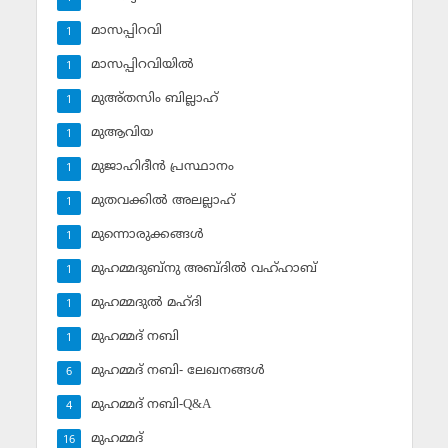
മാസപ്പിറവി
1
മാസപ്പിറവിയില്‍
1
മുഅ്തസിം ബില്ലാഹ്
1
മുആവിയ
1
മുജാഹിദീന്‍ പ്രസ്ഥാനം
1
മുതവക്കില്‍ അലല്ലാഹ്
1
മുന്നൊരുക്കങ്ങള്‍
1
മുഹമ്മദുബ്‌നു അബ്ദില്‍ വഹ്ഹാബ്
1
മുഹമ്മദുല്‍ മഹ്ദി
1
മുഹമ്മദ് നബി
1
മുഹമ്മദ് നബി- ലേഖനങ്ങള്‍
6
മുഹമ്മദ് നബി-Q&A
4
മുഹമ്മദ്‌
16