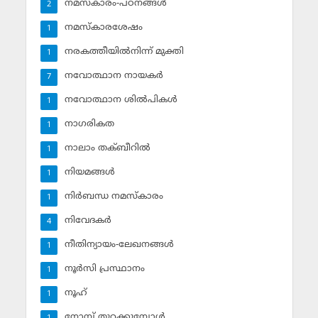
നമസ്‌കാരം-പഠനങ്ങള്‍
2
നമസ്‌കാരശേഷം
1
നരകത്തീയില്‍നിന്ന് മുക്തി
1
നവോത്ഥാന നായകര്‍
7
നവോത്ഥാന ശില്‍പികള്‍
1
നാഗരികത
1
നാലാം തക്ബീറില്‍
1
നിയമങ്ങള്‍
1
നിര്‍ബന്ധ നമസ്‌കാരം
1
നിവേദകര്‍
4
നീതിന്യായം-ലേഖനങ്ങള്‍
1
നൂര്‍സി പ്രസ്ഥാനം
1
നൂഹ്‌
1
നോമ്പ് തുറക്കുമ്പോള്‍