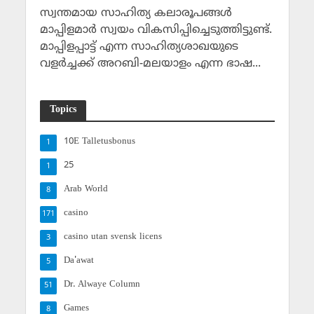
സ്വന്തമായ സാഹിത്യ കലാരൂപങ്ങള്‍
മാപ്പിളമാര്‍ സ്വയം വികസിപ്പിച്ചെടുത്തിട്ടുണ്ട്.
മാപ്പിളപ്പാട്ട് എന്ന സാഹിത്യശാഖയുടെ
വളര്‍ച്ചക്ക് അറബി-മലയാളം എന്ന ഭാഷ...
Topics
10E Talletusbonus
1
25
1
Arab World
8
casino
171
casino utan svensk licens
3
Da'awat
5
Dr. Alwaye Column
51
Games
8