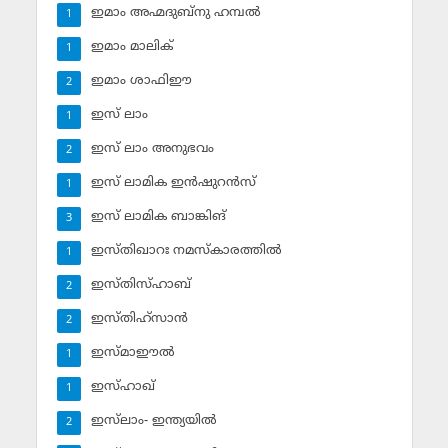
ഇമാം അഹ്മദുബ്‌നു ഹമ്പല്‍
1
ഇമാം മാലിക്
1
ഇമാം ശാഫിഈ
2
ഇസ് ലാം
1
ഇസ് ലാം അനുഭവം
2
ഇസ് ലാമിക ഇന്‍ഷുറന്‍സ്‌
1
ഇസ് ലാമിക ബാങ്കിങ്‌
3
ഇസ്തിഖാറഃ നമസ്‌കാരത്തില്‍
1
ഇസ്തിസ്ഹാബ്
2
ഇസ്തിഹ്‌സാന്‍
2
ഇസ്മാഈല്‍
1
ഇസ്ഹാഖ്‌
1
ഇസ്‌ലാം- ഇന്ത്യയില്‍
2