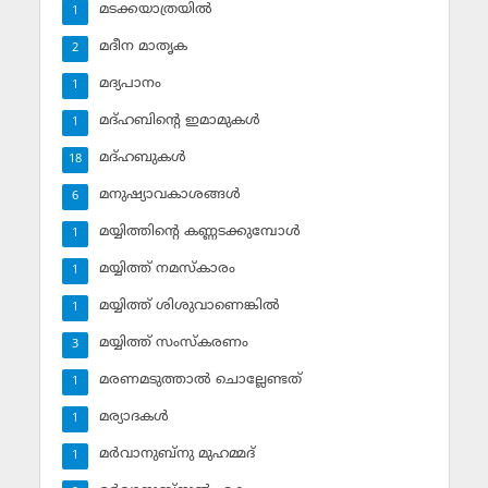
മടക്കയാത്രയില്‍
1
മദീന മാതൃക
2
മദ്യപാനം
1
മദ്ഹബിന്റെ ഇമാമുകള്‍
1
മദ്ഹബുകള്‍
18
മനുഷ്യാവകാശങ്ങള്‍
6
മയ്യിത്തിന്റെ കണ്ണടക്കുമ്പോള്‍
1
മയ്യിത്ത് നമസ്‌കാരം
1
മയ്യിത്ത് ശിശുവാണെങ്കില്‍
1
മയ്യിത്ത് സംസ്‌കരണം
3
മരണമടുത്താല്‍ ചൊല്ലേണ്ടത്
1
മര്യാദകള്‍
1
മര്‍വാനുബ്‌നു മുഹമ്മദ്
1