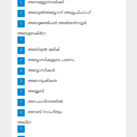
അന്നമൂട്ടുന്നവര്‍ക്ക്
1
അബുല്‍അബ്ബാസ് അസ്സഫ്ഫാഹ്‌
1
അബൂജഅ്ഫര്‍ അല്‍മന്‍സ്വൂര്‍
1
അബൂബക്ര്‍(റ
1
അബ്ദുല്‍ മലിക്‌
2
അബ്ബാസികളുടെ പതനം
1
അബ്ബാസികള്‍
4
അമാനുഷികത
3
അയ്യൂബ്‌
1
അറഫാദിനത്തില്‍
1
അറബ് സാഹിത്യം
2
അലി(റ
1