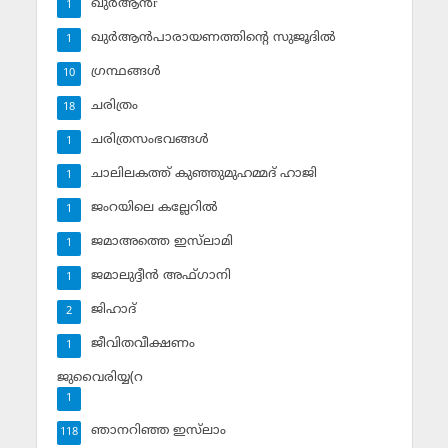
ഖുര്‍ആന്‍r
1
ഖുര്‍ആന്‍പാരായണത്തിന്റെ സുജൂദില്‍
1
ഗ്രന്ഥങ്ങള്‍
10
ചരിത്രം
18
ചരിത്രസംഭവങ്ങള്‍
1
ചാലിലകത്ത് കുഞ്ഞുമുഹമ്മദ് ഹാജി
1
ജംറയിലെ കല്ലേറില്‍
1
ജമാഅത്തെ ഇസ്‌ലാമി
1
ജമാലുദ്ദീന്‍ അഫ്ഗാനി
1
ജിഹാദ്‌
2
ജീവിതവീക്ഷണം
1
ജുവൈരിയ്യ(റ
1
ഞാനറിഞ്ഞ ഇസ്‌ലാം
118