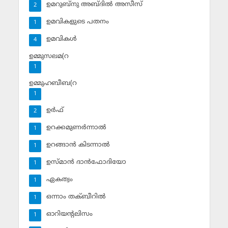
ഉമറുബ്‌നു അബ്ദില്‍ അസീസ്‌
2
ഉമവികളുടെ പതനം
1
ഉമവികള്‍
4
ഉമ്മുസലമ(റ
1
ഉമ്മുഹബീബ(റ
1
ഉര്‍ഫ്
2
ഉറക്കമുണര്‍ന്നാല്‍
1
ഉറങ്ങാന്‍ കിടന്നാല്‍
1
ഉസ്മാന്‍ ദാന്‍ഫോദിയോ
1
ഏകത്വം
1
ഒന്നാം തക്ബീറില്‍
1
ഓറിയന്റലിസം
1