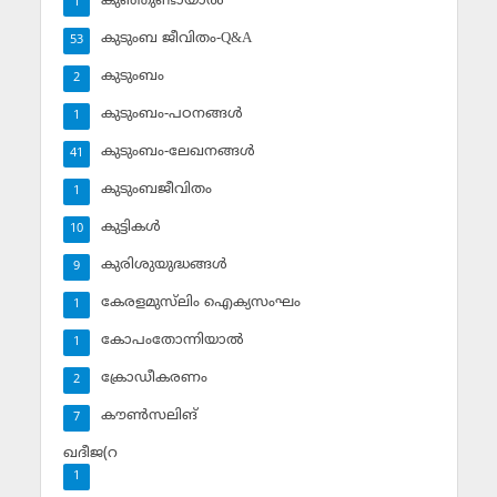
കുഞ്ഞുണ്ടായാല്‍
1
കുടുംബ ജീവിതം-Q&A
53
കുടുംബം
2
കുടുംബം-പഠനങ്ങള്‍
1
കുടുംബം-ലേഖനങ്ങള്‍
41
കുടുംബജീവിതം
1
കുട്ടികള്‍
10
കുരിശുയുദ്ധങ്ങള്‍
9
കേരളമുസ്‌ലിം ഐക്യസംഘം
1
കോപംതോന്നിയാല്‍
1
ക്രോഡീകരണം
2
കൗണ്‍സലിങ്‌
7
ഖദീജ(റ
1