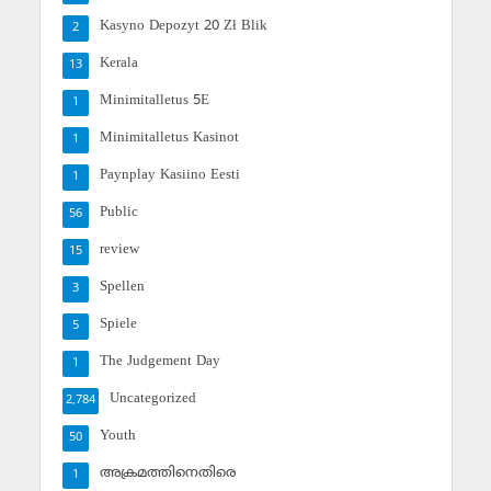
Kasyno Depozyt 20 Zł Blik
2
Kerala
13
Minimitalletus 5E
1
Minimitalletus Kasinot
1
Paynplay Kasiino Eesti
1
Public
56
review
15
Spellen
3
Spiele
5
The Judgement Day
1
Uncategorized
2,784
Youth
50
അക്രമത്തിനെതിരെ
1