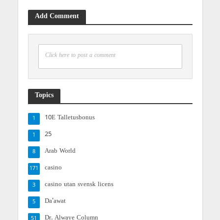
Add Comment
Click here to post a comment
Topics
10E Talletusbonus
1
25
1
Arab World
8
casino
171
casino utan svensk licens
3
Da'awat
5
Dr. Alwaye Column
51