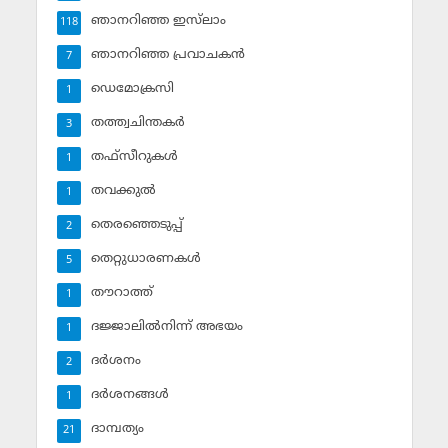
ഞാനറിഞ്ഞ ഇസ്‌ലാം
118
ഞാനറിഞ്ഞ പ്രവാചകന്‍
7
ഡെമോക്രസി
1
തത്ത്വചിന്തകര്‍
3
തഫ്‌സീറുകള്‍
1
തവക്കുല്‍
1
തെരഞ്ഞെടുപ്പ്
2
തെറ്റുധാരണകള്‍
5
തൗറാത്ത്
1
ദജ്ജാലില്‍നിന്ന് അഭയം
1
ദര്‍ശനം
2
ദര്‍ശനങ്ങള്‍
1
ദാമ്പത്യം
21