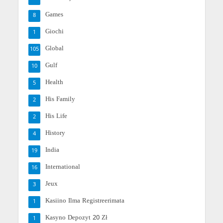
Games
8
Giochi
1
Global
105
Gulf
10
Health
5
His Family
2
His Life
2
History
4
India
19
International
16
Jeux
3
Kasiino Ilma Registreerimata
1
Kasyno Depozyt 20 Zł
1