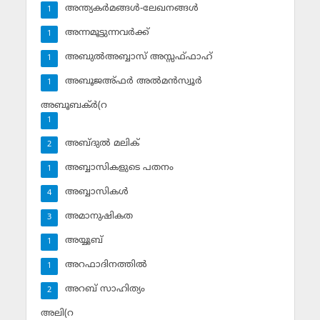
അന്ത്യകര്‍മങ്ങള്‍-ലേഖനങ്ങള്‍
1
അന്നമൂട്ടുന്നവര്‍ക്ക്
1
അബുല്‍അബ്ബാസ് അസ്സഫ്ഫാഹ്‌
1
അബൂജഅ്ഫര്‍ അല്‍മന്‍സ്വൂര്‍
1
അബൂബക്ര്‍(റ
1
അബ്ദുല്‍ മലിക്‌
2
അബ്ബാസികളുടെ പതനം
1
അബ്ബാസികള്‍
4
അമാനുഷികത
3
അയ്യൂബ്‌
1
അറഫാദിനത്തില്‍
1
അറബ് സാഹിത്യം
2
അലി(റ