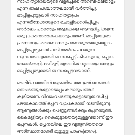
സാഹിത്യശാഖയുടെ വളര്‍ച്ചക്ക് അറബി-മലയാളം
എന്ന ഭാഷ പശ്ചാത്തലമായി വര്‍ത്തിച്ചു.
മാപ്പിളപ്പാട്ടുകള്‍ സാഹിത്യരൂപം
എന്നതിനേക്കാളേറെ ചൊല്ലിക്കേള്‍പ്പിച്ചും
അര്‍ത്ഥം പറഞ്ഞും ആളുകളെ ആസ്വദിപ്പിക്കുന്ന
ഒരു പ്രകടനാത്മകകലാരൂപമാണ്. മാപ്പിളയുടെ
പ്രണയവും മതബോധവും രണശൂരതയുമെല്ലാം
മാപ്പിളപ്പാട്ടുകള്‍ പാടി അര്‍ഥം പറയുന്ന
സമ്പ്രദായവുമായി ബന്ധപ്പെട്ട് കിടക്കുന്നു. ഒപ്പന,
കോല്‍ക്കളി, ദഫ്മുട്ട് തുടങ്ങിയ നൃത്തരൂപങ്ങളും
മാപ്പിളപ്പാട്ടുമായി ബന്ധപ്പെട്ടവയാണ്.
മൗലീദ്, റാത്തീബ് തുടങ്ങിയ അനുഷ്ഠാനങ്ങള്‍
മതചടങ്ങുകളോടൊപ്പം കലാരൂപങ്ങള്‍
കൂടിയാണ്. വിവാഹചടങ്ങുകളോടനുബന്ധിച്ച്
പഴയകാലത്ത് ഒപ്പന വ്യാപകമായി നടന്നിരുന്നു.
ആണുങ്ങള്‍ക്കും പെണ്ണുങ്ങള്‍ക്കും ഒപ്പനയുണ്ട്.
കൈമുട്ടിയും കൈമുട്ടാതെയുമുള്ളവയാണ് ഈ
ഒപ്പനകള്‍. ഒപ്പനയിലെ ഈ വ്യത്യസ്തതയെ
അടിസ്ഥാനമാക്കി മുട്ടുള്ള പാഹം(ഭാഗം),