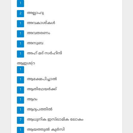
1
അല്ലാഹു
2
അവകാശികള്‍
1
അവതരണം
1
അസ്വബ
1
അഹ് മദ് സര്‍ഹിന്ദി
1
ആഇശ(റ
1
ആക്ഷേപിച്ചാല്‍
1
ആതിഥേയര്‍ക്ക്
1
ആദം
1
ആദ്യപത്തില്‍
1
ആധുനിക ഇസ്‌ലാമിക ലോകം
7
ആയത്തുല്‍ കുര്‍സി
1