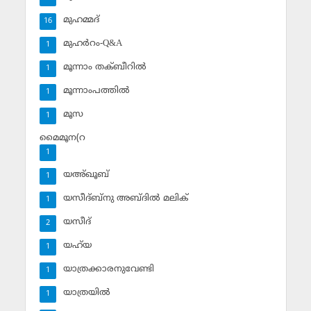
മുഹമ്മദ്‌
16
മുഹര്‍റം-Q&A
1
മൂന്നാം തക്ബീറില്‍
1
മൂന്നാംപത്തില്‍
1
മൂസ
1
മൈമൂന(റ
1
യഅ്ഖൂബ്‌
1
യസീദ്ബ്‌നു അബ്ദില്‍ മലിക്‌
1
യസീദ്‌
2
യഹ്‌യ
1
യാത്രക്കാരനുവേണ്ടി
1
യാത്രയില്‍
1