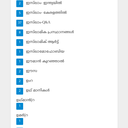
ഇസ്‌ലാം- ഇന്ത്യയില്‍
2
ഇസ്‌ലാം- കേരളത്തില്‍
5
ഇസ്‌ലാം-Q&A
37
ഇസ്‌ലാമിക പ്രസ്ഥാനങ്ങള്‍
8
ഇസ്‌ലാമിക് ആര്‍ട്ട്
1
ഇസ്‌ലാമോഫോബിയ
1
ഈമാന്‍ കുറഞ്ഞാല്‍
1
ഈസ
2
ഉംറ
2
ഉഥ് മാനികള്‍
2
ഉഥ്മാന്‍(റ
1
ഉമര്‍(റ
1