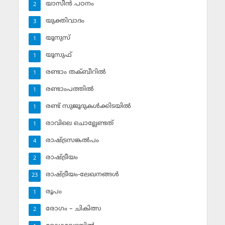
യാസീന്‍ പഠനം
2
യുക്തിവാദം
3
യൂനുസ്‌
1
യൂസുഫ്‌
1
രണ്ടാം തക്ബീറില്‍
1
രണ്ടാംപത്തില്‍
1
രണ്ട് സുജൂദുകള്‍ക്കിടയില്‍
1
രാവിലെ ചൊല്ലേണ്ടത്
1
രാഷ്ട്രസങ്കല്‍പം
4
രാഷ്ട്രീയം
2
രാഷ്ട്രീയം-ലേഖനങ്ങള്‍
23
രൂപം
1
രോഗം – ചികിത്സ
2