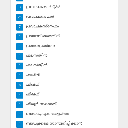
പ്രവാചകന്മാര്‍-Q&A
3
പ്രവാചകന്‍മാര്‍
23
പ്രവാചകസ്‌നേഹം
7
പ്രായശ്ചിത്തത്തിന്
1
പ്രാരംഭപ്രാര്‍ഥന
1
ഫലസ്ത്വീൻ
1
ഫലസ്ത്വീൻ
1
ഫാമിലി
1
ഫിഖ്ഹ്
8
ഫിഖ്ഹ്‌
4
ഫിത്വര്‍ സകാത്ത്‌
1
ബന്ധപ്പെടുന്ന വേളയില്‍
1
ബന്ധുക്കളെ സാന്ത്വനിപ്പിക്കാന്‍
1