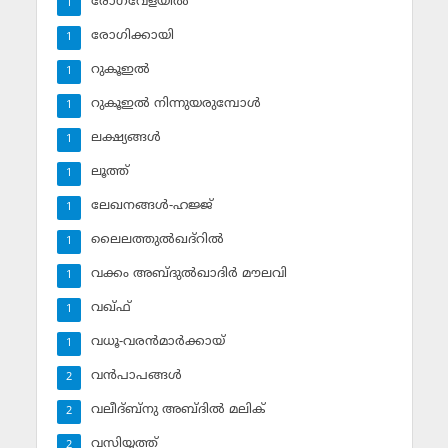
രോഗവേളയില്‍
1
രോഗിക്കായി
1
റുകൂഇല്‍
1
റുകൂഇല്‍ നിന്നുയരുമ്പോള്‍
1
ലക്ഷ്യങ്ങള്‍
1
ലൂത്ത്‌
1
ലേഖനങ്ങള്‍-ഹജ്ജ്‌
1
ലൈലത്തുല്‍ഖദ്‌റില്‍
1
വക്കം അബ്ദുല്‍ഖാദിര്‍ മൗലവി
1
വഖ്ഫ്
1
വധൂ-വരന്‍മാര്‍ക്കായ്
1
വന്‍പാപങ്ങള്‍
2
വലീദ്ബ്‌നു അബ്ദില്‍ മലിക്‌
2
വസിയ്യത്ത്‌
2