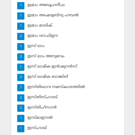
ഇമാം അബൂഹനീഫ
1
ഇമാം അഹ്മദുബ്‌നു ഹമ്പല്‍
1
ഇമാം മാലിക്
1
ഇമാം ശാഫിഈ
2
ഇസ് ലാം
1
ഇസ് ലാം അനുഭവം
2
ഇസ് ലാമിക ഇന്‍ഷുറന്‍സ്‌
1
ഇസ് ലാമിക ബാങ്കിങ്‌
3
ഇസ്തിഖാറഃ നമസ്‌കാരത്തില്‍
1
ഇസ്തിസ്ഹാബ്
2
ഇസ്തിഹ്‌സാന്‍
2
ഇസ്മാഈല്‍
1
ഇസ്ഹാഖ്‌
1