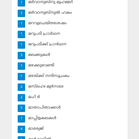
മര്‍വാനുബ്‌നു മുഹമ്മദ്
1
മര്‍വാനുബ്‌നുല്‍ ഹകം
2
മറവുചെയ്തശേഷം
1
മറുപടി പ്രാര്‍ഥന
1
മറുപടിക്ക് പ്രാര്‍ഥന
1
മലക്കുകള്‍
3
മഴക്കുവേണ്ടി
1
മഴയ്ക്ക് നന്ദിസൂചകം
1
മസ്‌ലഹഃ മുര്‍സലഃ
2
മഹ് ര്‍
2
മാതാപിതാക്കള്‍
5
മാപ്പിളകലകള്‍
1
മാര്യേജ്
4