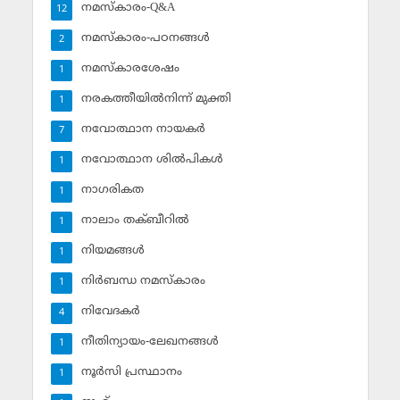
നമസ്‌കാരം-Q&A
12
നമസ്‌കാരം-പഠനങ്ങള്‍
2
നമസ്‌കാരശേഷം
1
നരകത്തീയില്‍നിന്ന് മുക്തി
1
നവോത്ഥാന നായകര്‍
7
നവോത്ഥാന ശില്‍പികള്‍
1
നാഗരികത
1
നാലാം തക്ബീറില്‍
1
നിയമങ്ങള്‍
1
നിര്‍ബന്ധ നമസ്‌കാരം
1
നിവേദകര്‍
4
നീതിന്യായം-ലേഖനങ്ങള്‍
1
നൂര്‍സി പ്രസ്ഥാനം
1