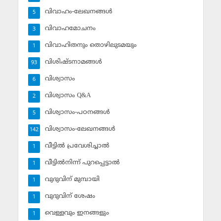
വിവാഹം-ലേഖനങ്ങള്‍
5
വിവാഹമോചനം
3
വിവാഹിതനും തൊഴിലുടമയും
1
വിശിഷ്ടനാമങ്ങള്‍
93
വിശ്വാസം
6
വിശ്വാസം Q&A
2
വിശ്വാസം-പഠനങ്ങള്‍
5
വിശ്വാസം-ലേഖനങ്ങള്‍
142
വീട്ടില്‍ പ്രവേശിച്ചാല്‍
1
വീട്ടില്‍നിന്ന് പുറപ്പെട്ടാല്‍
1
വുദുവിന് മുമ്പായി
1
വുദുവിന് ശേഷം
1
വെള്ളവും ഇനങ്ങളും
1