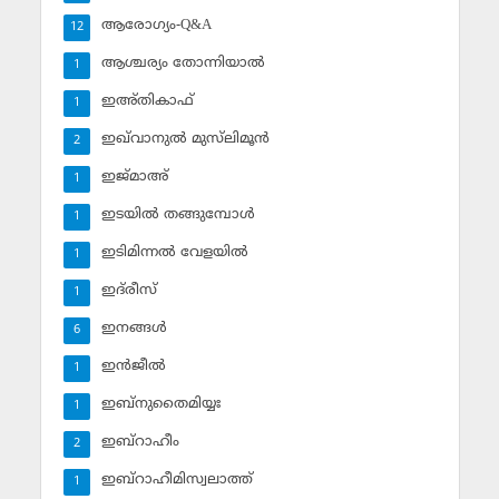
ആരോഗ്യം-Q&A
12
ആശ്ചര്യം തോന്നിയാല്‍
1
ഇഅ്തികാഫ്‌
1
ഇഖ്‌വാനുല്‍ മുസ്‌ലിമൂന്‍
2
ഇജ്മാഅ്
1
ഇടയില്‍ തങ്ങുമ്പോള്‍
1
ഇടിമിന്നല്‍ വേളയില്‍
1
ഇദ്‌രീസ്‌
1
ഇനങ്ങള്‍
6
ഇന്‍ജീല്‍
1
ഇബ്‌നുതൈമിയ്യഃ
1
ഇബ്‌റാഹീം
2
ഇബ്‌റാഹീമിസ്വലാത്ത്
1