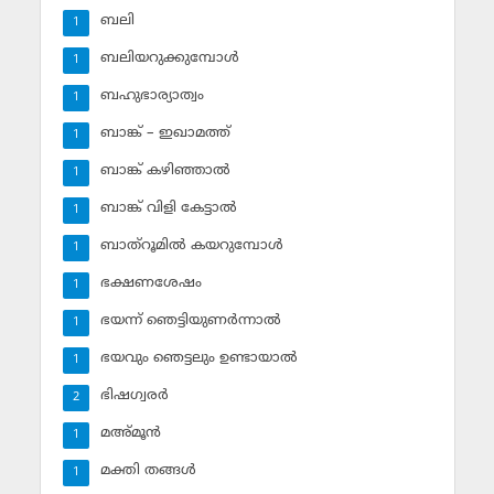
ബലി
1
ബലിയറുക്കുമ്പോള്‍
1
ബഹുഭാര്യാത്വം
1
ബാങ്ക് – ഇഖാമത്ത്
1
ബാങ്ക് കഴിഞ്ഞാല്‍
1
ബാങ്ക് വിളി കേട്ടാല്‍
1
ബാത്‌റൂമില്‍ കയറുമ്പോള്‍
1
ഭക്ഷണശേഷം
1
ഭയന്ന് ഞെട്ടിയുണര്‍ന്നാല്‍
1
ഭയവും ഞെട്ടലും ഉണ്ടായാല്‍
1
ഭിഷഗ്വരര്‍
2
മഅ്മൂന്‍
1
മക്തി തങ്ങള്‍
1