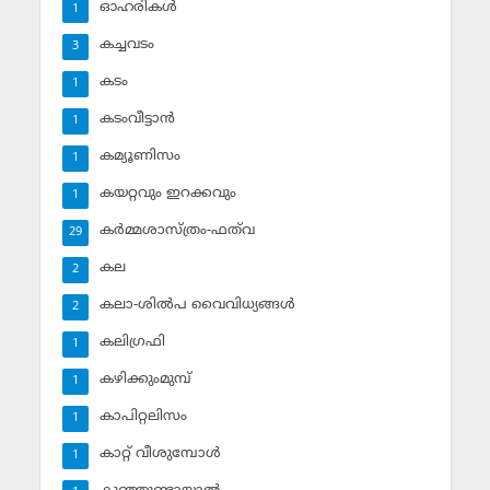
ഓഹരികള്‍
1
കച്ചവടം
3
കടം
1
കടംവീട്ടാന്‍
1
കമ്യൂണിസം
1
കയറ്റവും ഇറക്കവും
1
കര്‍മ്മശാസ്ത്രം-ഫത്‌വ
29
കല
2
കലാ-ശില്‍പ വൈവിധ്യങ്ങള്‍
2
കലിഗ്രഫി
1
കഴിക്കുംമുമ്പ്
1
കാപിറ്റലിസം
1
കാറ്റ് വീശുമ്പോള്‍
1