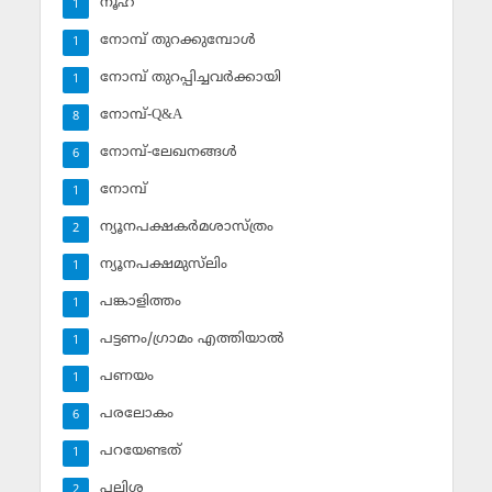
നൂഹ്‌
1
നോമ്പ് തുറക്കുമ്പോള്‍
1
നോമ്പ് തുറപ്പിച്ചവര്‍ക്കായി
1
നോമ്പ്-Q&A
8
നോമ്പ്-ലേഖനങ്ങള്‍
6
നോമ്പ്‌
1
ന്യൂനപക്ഷകര്‍മശാസ്ത്രം
2
ന്യൂനപക്ഷമുസ്‌ലിം
1
പങ്കാളിത്തം
1
പട്ടണം/ഗ്രാമം എത്തിയാല്‍
1
പണയം
1
പരലോകം
6
പറയേണ്ടത്
1
പലിശ
2