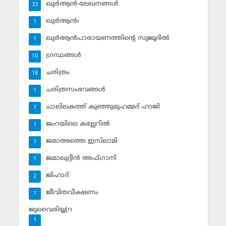
ഖുര്‍ആന്‍-ലേഖനങ്ങള്‍
33
ഖുര്‍ആന്‍r
1
ഖുര്‍ആന്‍പാരായണത്തിന്റെ സുജൂദില്‍
1
ഗ്രന്ഥങ്ങള്‍
10
ചരിത്രം
18
ചരിത്രസംഭവങ്ങള്‍
1
ചാലിലകത്ത് കുഞ്ഞുമുഹമ്മദ് ഹാജി
1
ജംറയിലെ കല്ലേറില്‍
1
ജമാഅത്തെ ഇസ്‌ലാമി
1
ജമാലുദ്ദീന്‍ അഫ്ഗാനി
1
ജിഹാദ്‌
2
ജീവിതവീക്ഷണം
1
ജുവൈരിയ്യ(റ
1