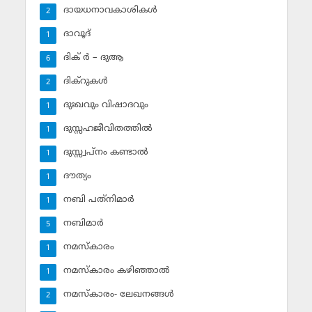
ദായധനാവകാശികള്‍
2
ദാവൂദ്‌
1
ദിക് ര്‍ – ദുആ
6
ദിക്‌റുകള്‍
2
ദുഃഖവും വിഷാദവും
1
ദുസ്സഹജീവിതത്തില്‍
1
ദുസ്സ്വപ്‌നം കണ്ടാല്‍
1
ദൗത്യം
1
നബി പത്‌നിമാര്‍
1
നബിമാര്‍
5
നമസ്‌കാരം
1
നമസ്‌കാരം കഴിഞ്ഞാല്‍
1
നമസ്‌കാരം- ലേഖനങ്ങള്‍
2