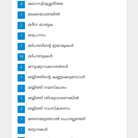
മഖാസ്വിദുശ്ശരീഅഃ
4
മടക്കയാത്രയില്‍
1
മദീന മാതൃക
2
മദ്യപാനം
1
മദ്ഹബിന്റെ ഇമാമുകള്‍
1
മദ്ഹബുകള്‍
18
മനുഷ്യാവകാശങ്ങള്‍
6
മയ്യിത്തിന്റെ കണ്ണടക്കുമ്പോള്‍
1
മയ്യിത്ത് നമസ്‌കാരം
1
മയ്യിത്ത് ശിശുവാണെങ്കില്‍
1
മയ്യിത്ത് സംസ്‌കരണം
3
മരണമടുത്താല്‍ ചൊല്ലേണ്ടത്
1
മര്യാദകള്‍
1