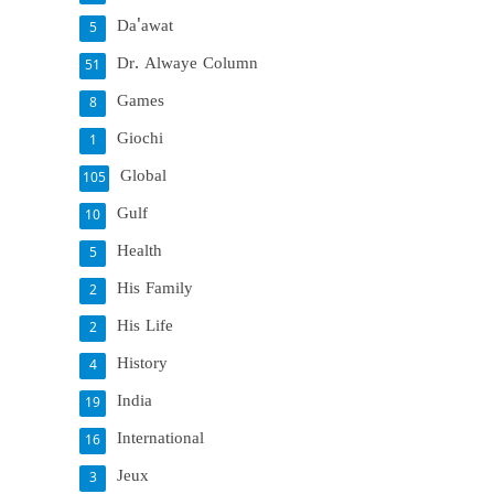
Da'awat
5
Dr. Alwaye Column
51
Games
8
Giochi
1
Global
105
Gulf
10
Health
5
His Family
2
His Life
2
History
4
India
19
International
16
Jeux
3