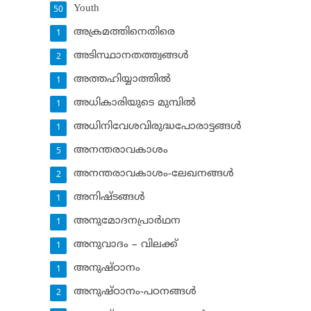
Youth
50
അക്രമത്തിനെതിരെ
1
അടിസ്ഥാനതത്ത്വങ്ങള്‍
2
അത്തഹിയ്യാത്തില്‍
1
അധികാരിയുടെ മുമ്പില്‍
1
അധിനിവേശവിരുദ്ധപോരാട്ടങ്ങള്‍
1
അനന്തരാവകാശം
5
അനന്തരാവകാശം-ലേഖനങ്ങള്‍
2
അനിഷ്ടങ്ങള്‍
1
അനുമോദനപ്രാര്‍ഥന
1
അനുവാദം – വിലക്ക്‌
1
അനുഷ്ഠാനം
1
അനുഷ്ഠാനം-പഠനങ്ങള്‍
2