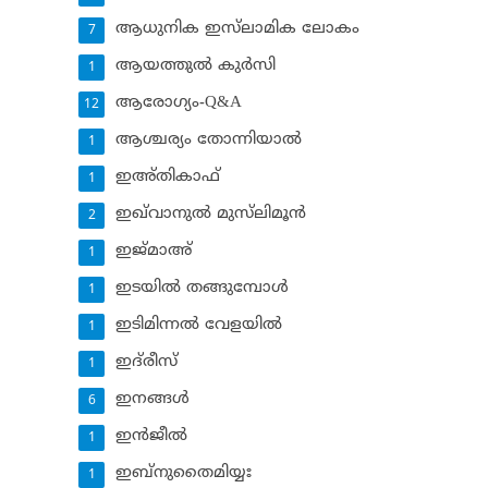
ആധുനിക ഇസ്‌ലാമിക ലോകം
7
ആയത്തുല്‍ കുര്‍സി
1
ആരോഗ്യം-Q&A
12
ആശ്ചര്യം തോന്നിയാല്‍
1
ഇഅ്തികാഫ്‌
1
ഇഖ്‌വാനുല്‍ മുസ്‌ലിമൂന്‍
2
ഇജ്മാഅ്
1
ഇടയില്‍ തങ്ങുമ്പോള്‍
1
ഇടിമിന്നല്‍ വേളയില്‍
1
ഇദ്‌രീസ്‌
1
ഇനങ്ങള്‍
6
ഇന്‍ജീല്‍
1
ഇബ്‌നുതൈമിയ്യഃ
1