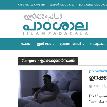
റമദാന്‍ പാഠശാല
ഹജ്ജ് പാഠശാല
പ്രവാചക പാഠശാ
ഹോം
ഇസ് ലാം
പ്രമാണങ്ങള്‍
സമൂഹം
Category - ഉറക്കമുണര്‍ന്നാല്‍
ഉറക്കമുണര്
ഉറക്ക
April 23,
اَلْحَمْدُ لِلّهِ الّذِي أَحْيَانَا بَعْدَ مَا أَمَاتَنَا وَإِلَيْهِ النُّشُورْ : (البخاري :٢٣١٢ ومسلم:٢٧١١)
“അല്‍ഹംദ