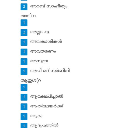
അറബ് സാഹിത്യം
2
അലി(റ
1
അല്ലാഹു
2
അവകാശികള്‍
1
അവതരണം
1
അസ്വബ
1
അഹ് മദ് സര്‍ഹിന്ദി
1
ആഇശ(റ
1
ആക്ഷേപിച്ചാല്‍
1
ആതിഥേയര്‍ക്ക്
1
ആദം
1
ആദ്യപത്തില്‍
1