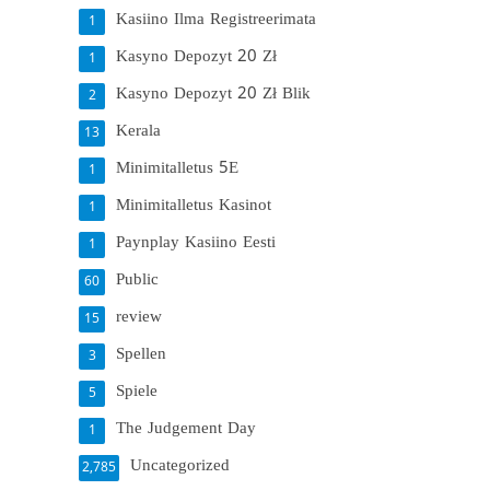
Kasiino Ilma Registreerimata
1
Kasyno Depozyt 20 Zł
1
Kasyno Depozyt 20 Zł Blik
2
Kerala
13
Minimitalletus 5E
1
Minimitalletus Kasinot
1
Paynplay Kasiino Eesti
1
Public
60
review
15
Spellen
3
Spiele
5
The Judgement Day
1
Uncategorized
2,785