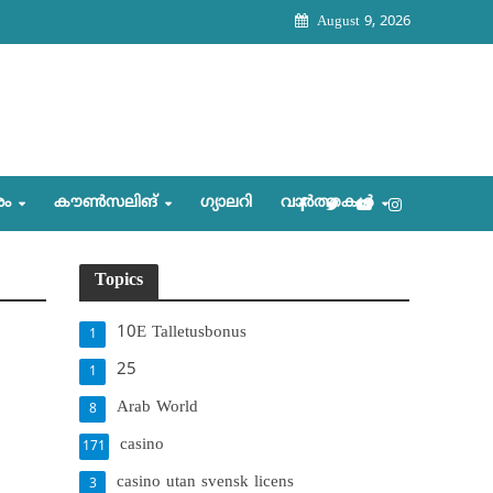
August 9, 2026
രം
കൗണ്‍സലിങ്‌
ഗ്യാലറി
വാര്‍ത്തകള്‍
Topics
10E Talletusbonus
1
25
1
Arab World
8
casino
171
casino utan svensk licens
3