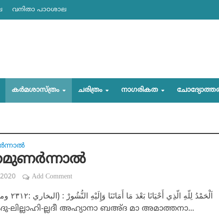
ല
വനിതാ പാഠശാല
കര്‍മശാസ്ത്രം
ചരിത്രം
നാഗരികത
ചോദ്യോത്ത
‍ന്നാല്‍
മുണര്‍ന്നാല്‍
 2020
Add Comment
ു-ലില്ലാഹി-ല്ലദീ അഹ്യാനാ ബഅ്ദ മാ അമാത്തനാ...