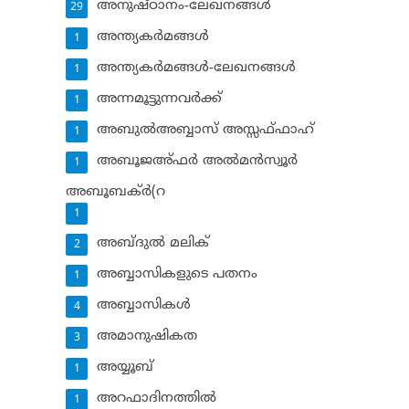
അനുഷ്ഠാനം-ലേഖനങ്ങള്‍
29
അന്ത്യകര്‍മങ്ങള്‍
1
അന്ത്യകര്‍മങ്ങള്‍-ലേഖനങ്ങള്‍
1
അന്നമൂട്ടുന്നവര്‍ക്ക്
1
അബുല്‍അബ്ബാസ് അസ്സഫ്ഫാഹ്‌
1
അബൂജഅ്ഫര്‍ അല്‍മന്‍സ്വൂര്‍
1
അബൂബക്ര്‍(റ
1
അബ്ദുല്‍ മലിക്‌
2
അബ്ബാസികളുടെ പതനം
1
അബ്ബാസികള്‍
4
അമാനുഷികത
3
അയ്യൂബ്‌
1
അറഫാദിനത്തില്‍
1