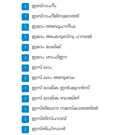
ഇബ്‌റാഹീം
2
ഇബ്‌റാഹീമിസ്വലാത്ത്
1
ഇമാം അബൂഹനീഫ
1
ഇമാം അഹ്മദുബ്‌നു ഹമ്പല്‍
1
ഇമാം മാലിക്
1
ഇമാം ശാഫിഈ
2
ഇസ് ലാം
1
ഇസ് ലാം അനുഭവം
2
ഇസ് ലാമിക ഇന്‍ഷുറന്‍സ്‌
1
ഇസ് ലാമിക ബാങ്കിങ്‌
3
ഇസ്തിഖാറഃ നമസ്‌കാരത്തില്‍
1
ഇസ്തിസ്ഹാബ്
2
ഇസ്തിഹ്‌സാന്‍
2