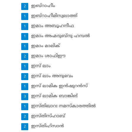
ഇബ്‌റാഹീം
2
ഇബ്‌റാഹീമിസ്വലാത്ത്
1
ഇമാം അബൂഹനീഫ
1
ഇമാം അഹ്മദുബ്‌നു ഹമ്പല്‍
1
ഇമാം മാലിക്
1
ഇമാം ശാഫിഈ
2
ഇസ് ലാം
1
ഇസ് ലാം അനുഭവം
2
ഇസ് ലാമിക ഇന്‍ഷുറന്‍സ്‌
1
ഇസ് ലാമിക ബാങ്കിങ്‌
3
ഇസ്തിഖാറഃ നമസ്‌കാരത്തില്‍
1
ഇസ്തിസ്ഹാബ്
2
ഇസ്തിഹ്‌സാന്‍
2