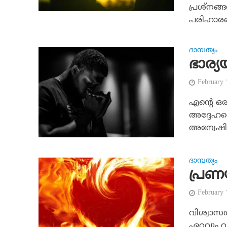
പ്രശ്‌നങ
പരിഹാരങ്
ദാമ്പത്യം
ഭാര്യ
February
എന്റെ ഒര
അദ്ദേഹത
അന്വേഷിച്
ദാമ്പത്യം
പ്രണ
February
വിശ്വാസത
ഏറ്റവും 