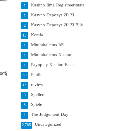
Kasiino Ilma Registreerimata
1
Kasyno Depozyt 20 Zł
1
Kasyno Depozyt 20 Zł Blik
2
Kerala
13
Minimitalletus 5E
1
Minimitalletus Kasinot
1
Paynplay Kasiino Eesti
1
്റെ
Public
60
review
15
Spellen
3
Spiele
5
The Judgement Day
1
Uncategorized
2,785