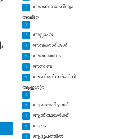
ും
അറബ് സാഹിത്യം
2
അലി(റ
1
അല്ലാഹു
2
,
അവകാശികള്‍
1
അവതരണം
1
അസ്വബ
1
അഹ് മദ് സര്‍ഹിന്ദി
1
ആഇശ(റ
1
ആക്ഷേപിച്ചാല്‍
1
ആതിഥേയര്‍ക്ക്
1
ആദം
1
ആദ്യപത്തില്‍
1