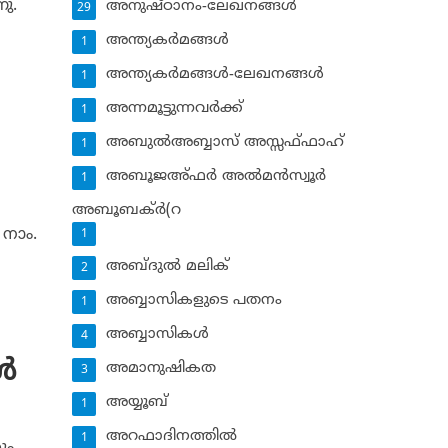
ു.
അനുഷ്ഠാനം-ലേഖനങ്ങള്‍
29
അന്ത്യകര്‍മങ്ങള്‍
1
അന്ത്യകര്‍മങ്ങള്‍-ലേഖനങ്ങള്‍
1
അന്നമൂട്ടുന്നവര്‍ക്ക്
1
അബുല്‍അബ്ബാസ് അസ്സഫ്ഫാഹ്‌
1
അബൂജഅ്ഫര്‍ അല്‍മന്‍സ്വൂര്‍
1
അബൂബക്ര്‍(റ
 നാം.
1
അബ്ദുല്‍ മലിക്‌
2
അബ്ബാസികളുടെ പതനം
1
അബ്ബാസികള്‍
4
‍
അമാനുഷികത
3
അയ്യൂബ്‌
1
അറഫാദിനത്തില്‍
1