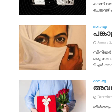
കടന്ന് വ
ചെലവഴിക്
ദാമ്പത്യം
പങ്കാ
January 2
സീനിയര്‍ 
ഒരു സംഘമ
ടീച്ചര്‍ അ
ദാമ്പത്യം
അവള്‍
December
തീര്‍ത്ത