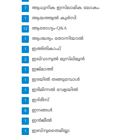
ആധുനിക ഇസ്‌ലാമിക ലോകം
7
ആയത്തുല്‍ കുര്‍സി
1
ആരോഗ്യം-Q&A
12
ആശ്ചര്യം തോന്നിയാല്‍
1
ഇഅ്തികാഫ്‌
1
ഇഖ്‌വാനുല്‍ മുസ്‌ലിമൂന്‍
2
ഇജ്മാഅ്
1
ഇടയില്‍ തങ്ങുമ്പോള്‍
1
ഇടിമിന്നല്‍ വേളയില്‍
1
ഇദ്‌രീസ്‌
1
ഇനങ്ങള്‍
6
ഇന്‍ജീല്‍
1
ഇബ്‌നുതൈമിയ്യഃ
1