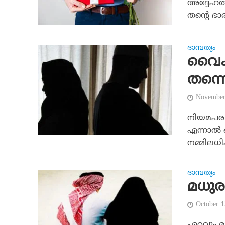
അദ്ദേഹത്
തന്റെ ഭാര
ദാമ്പത്യം
വൈക
തന്ന
November
നിയമപരമാ
എന്നാല്
നമ്മിലധ
ദാമ്പത്യം
മധുര
October 