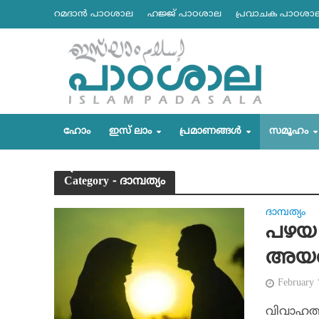
റമദാന്‍ പാഠശാല
ഹജ്ജ് പാഠശാല
പ്രവാചക പാഠശാ
ഹോം
ഇസ് ലാം
പ്രമാണങ്ങള്‍
സമൂഹം
Category - ദാമ്പത്യം
ദാമ്പത്യം
പഴയ പ
അയവി
February
വിവാഹത്