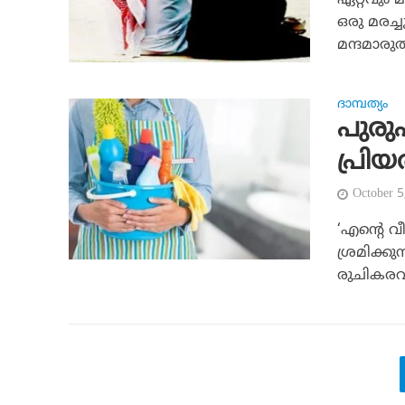
ഏറ്റവും 
ഒരു മരച്ച
മന്ദമാരുത
ദാമ്പത്യം
പുരു
പ്രി
October 
‘എന്റെ വ
ശ്രമിക്കു
രുചികരവു