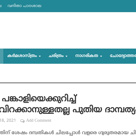
ല
വനിതാ പാഠശാല
കര്‍മശാസ്ത്രം
ചരിത്രം
നാഗരികത
ചോദ്യോത്ത
ങ്കാളിയെക്കുറിച്ച്
റക്കാനുള്ളതല്ല പുതിയ ദാമ്പത്യ
 18, 2021
Add Comment
തിന് ശേഷം ദമ്പതികള്‍ ചിലപ്പോള്‍ വളരെ ഗുരുതരമായ ച