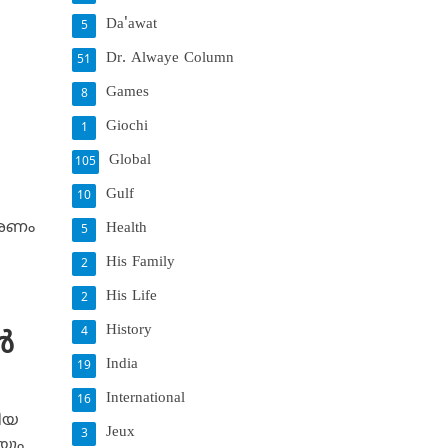
Da'awat
5
Dr. Alwaye Column
51
Games
8
Giochi
1
Global
105
Gulf
10
ാരണം
Health
5
His Family
2
His Life
2
History
4
‍
India
19
International
16
കിയ
Jeux
3
യും