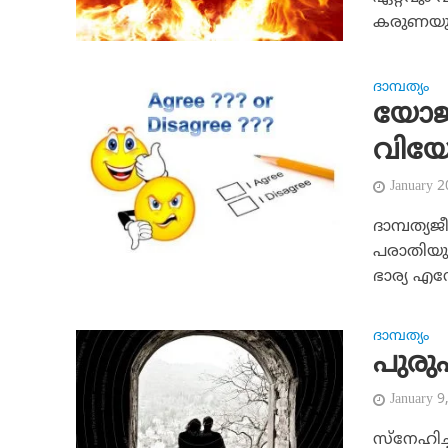
കരുണയുട
ദാമ്പത്യം
യോജിപ
വിയോ
January 
ദാമ്പത്യജ
പരാതിയുമ
ഭാര്യ എന്ന
ദാമ്പത്യം
പുരു
January 9
സ്‌നേഹിച