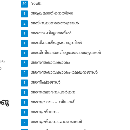
Youth
50
അക്രമത്തിനെതിരെ
1
അടിസ്ഥാനതത്ത്വങ്ങള്‍
2
അത്തഹിയ്യാത്തില്‍
1
അധികാരിയുടെ മുമ്പില്‍
1
അധിനിവേശവിരുദ്ധപോരാട്ടങ്ങള്‍
1
ുടെ
അനന്തരാവകാശം
5
ന
അനന്തരാവകാശം-ലേഖനങ്ങള്‍
2
അനിഷ്ടങ്ങള്‍
1
അനുമോദനപ്രാര്‍ഥന
1
്കൂ
അനുവാദം – വിലക്ക്‌
1
അനുഷ്ഠാനം
1
അനുഷ്ഠാനം-പഠനങ്ങള്‍
2