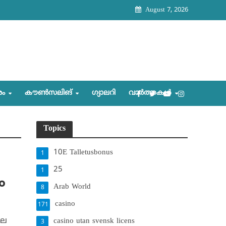
August 7, 2026
രം
കൗണ്‍സലിങ്‌
ഗ്യാലറി
വാര്‍ത്തകള്‍
Topics
10E Talletusbonus
1
25
1
ം
Arab World
8
casino
171
ില
casino utan svensk licens
3