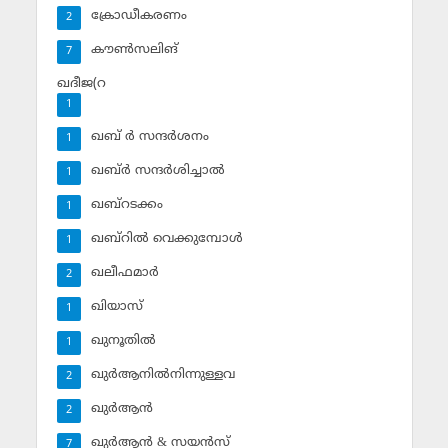
ക്രോഡീകരണം
2
കൗണ്‍സലിങ്‌
7
ഖദീജ(റ
1
ഖബ് ര്‍ സന്ദര്‍ശനം
1
ഖബ്ര്‍ സന്ദര്‍ശിച്ചാല്‍
1
ഖബ്‌റടക്കം
1
ഖബ്‌റില്‍ വെക്കുമ്പോള്‍
1
ഖലീഫമാര്‍
2
ഖിയാസ്
1
ഖുനൂതില്‍
1
ഖുര്‍ആനില്‍നിന്നുള്ളവ
2
ഖുര്‍ആന്‍
2
ഖുര്‍ആന്‍ & സയന്‍സ്‌
7