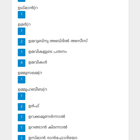
ഉഥ്മാന്‍(റ
1
ഉമര്‍(റ
1
ഉമറുബ്‌നു അബ്ദില്‍ അസീസ്‌
2
ഉമവികളുടെ പതനം
1
ഉമവികള്‍
4
ഉമ്മുസലമ(റ
1
ഉമ്മുഹബീബ(റ
1
ഉര്‍ഫ്
2
ഉറക്കമുണര്‍ന്നാല്‍
1
ഉറങ്ങാന്‍ കിടന്നാല്‍
1
ഉസ്മാന്‍ ദാന്‍ഫോദിയോ
1