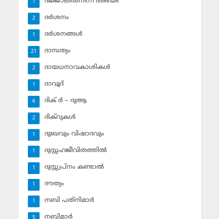
ദജ്ജാലില്‍നിന്ന് അഭയം
1
ദര്‍ശനം
2
ദര്‍ശനങ്ങള്‍
1
ദാമ്പത്യം
21
ദായധനാവകാശികള്‍
2
ദാവൂദ്‌
1
ദിക് ര്‍ – ദുആ
6
ദിക്‌റുകള്‍
2
ദുഃഖവും വിഷാദവും
1
ദുസ്സഹജീവിതത്തില്‍
1
ദുസ്സ്വപ്‌നം കണ്ടാല്‍
1
ദൗത്യം
1
നബി പത്‌നിമാര്‍
1
നബിമാര്‍
5