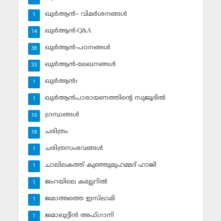
ഖുര്‍ആന്‍– വിമര്‍ശനങ്ങള്‍
1
ഖുര്‍ആന്‍-Q&A
14
ഖുര്‍ആന്‍-പഠനങ്ങള്‍
38
ഖുര്‍ആന്‍-ലേഖനങ്ങള്‍
33
ഖുര്‍ആന്‍r
1
ഖുര്‍ആന്‍പാരായണത്തിന്റെ സുജൂദില്‍
1
ഗ്രന്ഥങ്ങള്‍
10
ചരിത്രം
18
ചരിത്രസംഭവങ്ങള്‍
1
ചാലിലകത്ത് കുഞ്ഞുമുഹമ്മദ് ഹാജി
1
ജംറയിലെ കല്ലേറില്‍
1
ജമാഅത്തെ ഇസ്‌ലാമി
1
ജമാലുദ്ദീന്‍ അഫ്ഗാനി
1