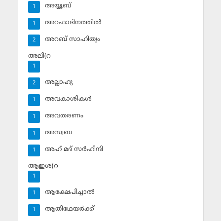
അയ്യൂബ്‌
1
അറഫാദിനത്തില്‍
1
അറബ് സാഹിത്യം
2
അലി(റ
1
അല്ലാഹു
2
അവകാശികള്‍
1
അവതരണം
1
അസ്വബ
1
അഹ് മദ് സര്‍ഹിന്ദി
1
ആഇശ(റ
1
ആക്ഷേപിച്ചാല്‍
1
ആതിഥേയര്‍ക്ക്
1