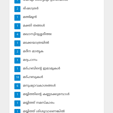
1
ഭിഷഗ്വരര്‍
2
മഅ്മൂന്‍
1
മക്തി തങ്ങള്‍
1
മഖാസ്വിദുശ്ശരീഅഃ
4
മടക്കയാത്രയില്‍
1
മദീന മാതൃക
2
മദ്യപാനം
1
മദ്ഹബിന്റെ ഇമാമുകള്‍
1
മദ്ഹബുകള്‍
18
മനുഷ്യാവകാശങ്ങള്‍
6
മയ്യിത്തിന്റെ കണ്ണടക്കുമ്പോള്‍
1
മയ്യിത്ത് നമസ്‌കാരം
1
മയ്യിത്ത് ശിശുവാണെങ്കില്‍
1