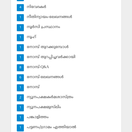
നിവേദകര്‍
4
നീതിന്യായം-ലേഖനങ്ങള്‍
1
നൂര്‍സി പ്രസ്ഥാനം
1
നൂഹ്‌
1
നോമ്പ് തുറക്കുമ്പോള്‍
1
നോമ്പ് തുറപ്പിച്ചവര്‍ക്കായി
1
നോമ്പ്-Q&A
8
നോമ്പ്-ലേഖനങ്ങള്‍
6
നോമ്പ്‌
1
ന്യൂനപക്ഷകര്‍മശാസ്ത്രം
2
ന്യൂനപക്ഷമുസ്‌ലിം
1
പങ്കാളിത്തം
1
പട്ടണം/ഗ്രാമം എത്തിയാല്‍
1