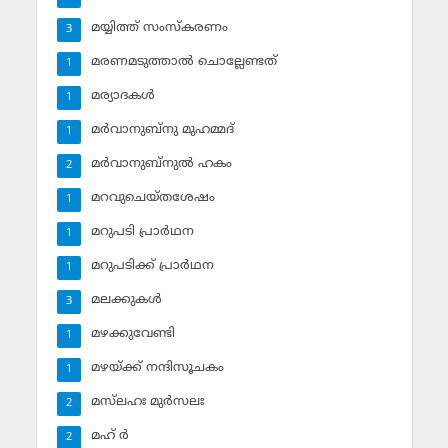
മയ്യിത്ത് സംസ്‌കരണം
3
മരണമടുത്താല്‍ ചൊല്ലേണ്ടത്
1
മര്യാദകള്‍
1
മര്‍വാനുബ്‌നു മുഹമ്മദ്
1
മര്‍വാനുബ്‌നുല്‍ ഹകം
2
മറവുചെയ്തശേഷം
1
മറുപടി പ്രാര്‍ഥന
1
മറുപടിക്ക് പ്രാര്‍ഥന
1
മലക്കുകള്‍
3
മഴക്കുവേണ്ടി
1
മഴയ്ക്ക് നന്ദിസൂചകം
1
മസ്‌ലഹഃ മുര്‍സലഃ
2
മഹ് ര്‍
2