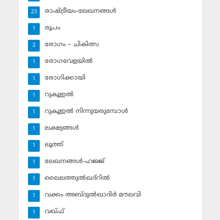
രാഷ്ട്രീയം-ലേഖനങ്ങള്‍
23
രൂപം
1
രോഗം – ചികിത്സ
2
രോഗവേളയില്‍
1
രോഗിക്കായി
1
റുകൂഇല്‍
1
റുകൂഇല്‍ നിന്നുയരുമ്പോള്‍
1
ലക്ഷ്യങ്ങള്‍
1
ലൂത്ത്‌
1
ലേഖനങ്ങള്‍-ഹജ്ജ്‌
1
ലൈലത്തുല്‍ഖദ്‌റില്‍
1
വക്കം അബ്ദുല്‍ഖാദിര്‍ മൗലവി
1
വഖ്ഫ്
1