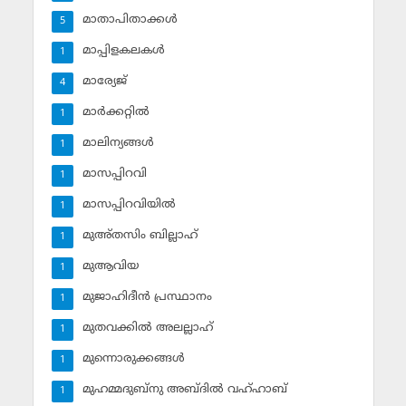
മാതാപിതാക്കള്‍
5
മാപ്പിളകലകള്‍
1
മാര്യേജ്
4
മാര്‍ക്കറ്റില്‍
1
മാലിന്യങ്ങള്‍
1
മാസപ്പിറവി
1
മാസപ്പിറവിയില്‍
1
മുഅ്തസിം ബില്ലാഹ്
1
മുആവിയ
1
മുജാഹിദീന്‍ പ്രസ്ഥാനം
1
മുതവക്കില്‍ അലല്ലാഹ്
1
മുന്നൊരുക്കങ്ങള്‍
1
മുഹമ്മദുബ്‌നു അബ്ദില്‍ വഹ്ഹാബ്
1