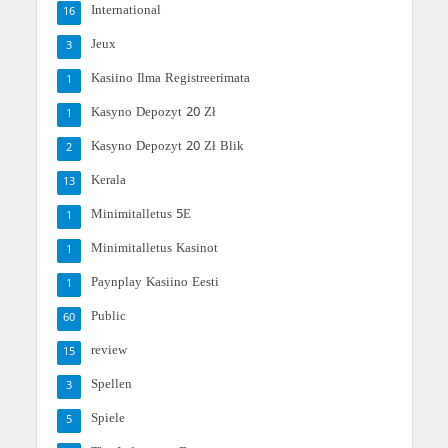
International
16
Jeux
3
Kasiino Ilma Registreerimata
1
Kasyno Depozyt 20 Zł
1
Kasyno Depozyt 20 Zł Blik
2
Kerala
13
Minimitalletus 5E
1
Minimitalletus Kasinot
1
Paynplay Kasiino Eesti
1
Public
60
review
15
Spellen
3
Spiele
5