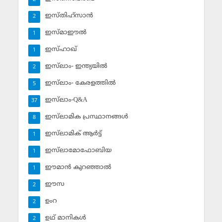
ഇസ്തിഹ്‌സാന്‍
2
ഇസ്മാഈല്‍
1
ഇസ്ഹാഖ്‌
1
ഇസ്‌ലാം- ഇന്ത്യയില്‍
2
ഇസ്‌ലാം- കേരളത്തില്‍
5
ഇസ്‌ലാം-Q&A
37
ഇസ്‌ലാമിക പ്രസ്ഥാനങ്ങള്‍
8
ഇസ്‌ലാമിക് ആര്‍ട്ട്
1
ഇസ്‌ലാമോഫോബിയ
1
ഈമാന്‍ കുറഞ്ഞാല്‍
1
ഈസ
2
ഉംറ
2
ഉഥ് മാനികള്‍
2