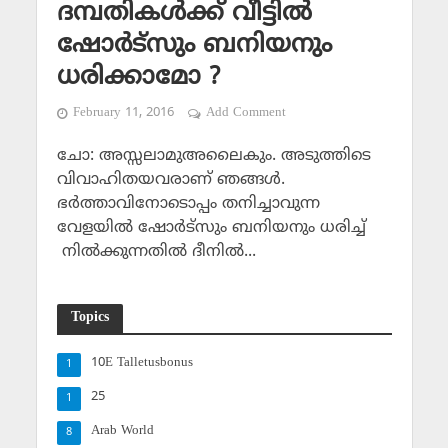
ദമ്പതികള്‍ക്ക് വീട്ടില്‍
ഷോര്‍ട്‌സും ബനിയനും
ധരിക്കാമോ ?
February 11, 2016
Add Comment
ചോ: അസ്സലാമുഅലൈകും. അടുത്തിടെ
വിവാഹിതയവരാണ് ഞങ്ങള്‍.
ഭര്‍ത്താവിനോടൊപ്പം തനിച്ചാവുന്ന
വേളയില്‍ ഷോര്‍ട്‌സും ബനിയനും ധരിച്ച്
നില്‍ക്കുന്നതില്‍ ദീനില്‍...
Topics
10E Talletusbonus
1
25
1
Arab World
8