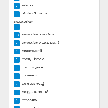
ജിഹാദ്‌
2
ജീവിതവീക്ഷണം
1
ജുവൈരിയ്യ(റ
1
ഞാനറിഞ്ഞ ഇസ്‌ലാം
118
ഞാനറിഞ്ഞ പ്രവാചകന്‍
7
ഡെമോക്രസി
1
തത്ത്വചിന്തകര്‍
3
തഫ്‌സീറുകള്‍
1
തവക്കുല്‍
1
തെരഞ്ഞെടുപ്പ്
2
തെറ്റുധാരണകള്‍
5
തൗറാത്ത്
1