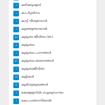
കഴിക്കുംമുമ്പ്
1
കാപിറ്റലിസം
1
കാറ്റ് വീശുമ്പോള്‍
1
കുഞ്ഞുണ്ടായാല്‍
1
കുടുംബ ജീവിതം-Q&A
53
കുടുംബം
2
കുടുംബം-പഠനങ്ങള്‍
1
കുടുംബം-ലേഖനങ്ങള്‍
41
കുടുംബജീവിതം
1
കുട്ടികള്‍
10
കുരിശുയുദ്ധങ്ങള്‍
9
കേരളമുസ്‌ലിം ഐക്യസംഘം
1
കോപംതോന്നിയാല്‍
1