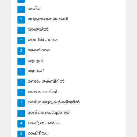
യഹ്‌യ
1
യാത്രക്കാരനുവേണ്ടി
1
യാത്രയില്‍
1
യാസീന്‍ പഠനം
2
യുക്തിവാദം
3
യൂനുസ്‌
1
യൂസുഫ്‌
1
രണ്ടാം തക്ബീറില്‍
1
രണ്ടാംപത്തില്‍
1
രണ്ട് സുജൂദുകള്‍ക്കിടയില്‍
1
രാവിലെ ചൊല്ലേണ്ടത്
1
രാഷ്ട്രസങ്കല്‍പം
4
രാഷ്ട്രീയം
2