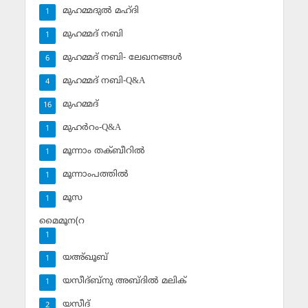
മുഹമ്മദുല്‍ മഹ്ദി
1
മുഹമ്മദ് നബി
1
മുഹമ്മദ് നബി- ലേഖനങ്ങള്‍
6
മുഹമ്മദ് നബി-Q&A
4
മുഹമ്മദ്‌
16
മുഹര്‍റം-Q&A
1
മൂന്നാം തക്ബീറില്‍
1
മൂന്നാംപത്തില്‍
1
മൂസ
1
മൈമൂന(റ
1
യഅ്ഖൂബ്‌
1
യസീദ്ബ്‌നു അബ്ദില്‍ മലിക്‌
1
യസീദ്‌
2