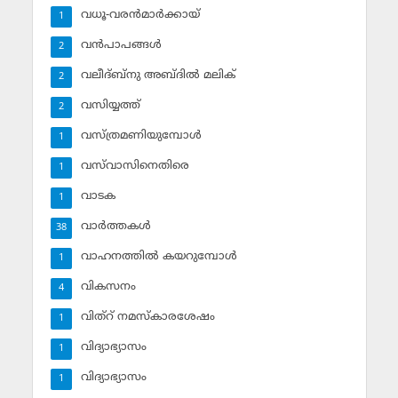
വധൂ-വരന്‍മാര്‍ക്കായ്
1
വന്‍പാപങ്ങള്‍
2
വലീദ്ബ്‌നു അബ്ദില്‍ മലിക്‌
2
വസിയ്യത്ത്‌
2
വസ്ത്രമണിയുമ്പോള്‍
1
വസ്‌വാസിനെതിരെ
1
വാടക
1
വാര്‍ത്തകള്‍
38
വാഹനത്തില്‍ കയറുമ്പോള്‍
1
വികസനം
4
വിത്‌റ് നമസ്‌കാരശേഷം
1
വിദ്യാഭ്യാസം
1
വിദ്യാഭ്യാസം
1