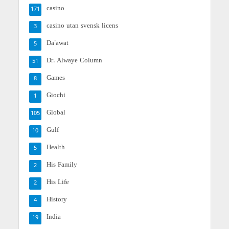
casino
171
casino utan svensk licens
3
Da'awat
5
Dr. Alwaye Column
51
Games
8
Giochi
1
Global
105
Gulf
10
Health
5
His Family
2
His Life
2
History
4
India
19