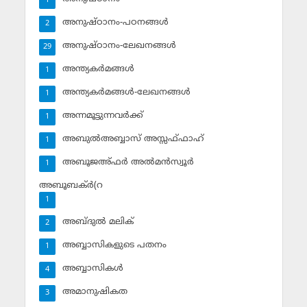
1
അനുഷ്ഠാനം-പഠനങ്ങള്‍
2
അനുഷ്ഠാനം-ലേഖനങ്ങള്‍
29
അന്ത്യകര്‍മങ്ങള്‍
1
അന്ത്യകര്‍മങ്ങള്‍-ലേഖനങ്ങള്‍
1
അന്നമൂട്ടുന്നവര്‍ക്ക്
1
അബുല്‍അബ്ബാസ് അസ്സഫ്ഫാഹ്‌
1
അബൂജഅ്ഫര്‍ അല്‍മന്‍സ്വൂര്‍
1
അബൂബക്ര്‍(റ
1
അബ്ദുല്‍ മലിക്‌
2
അബ്ബാസികളുടെ പതനം
1
അബ്ബാസികള്‍
4
അമാനുഷികത
3