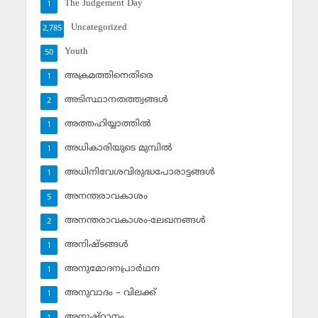
The Judgement Day
1
Uncategorized
2,785
Youth
50
അക്രമത്തിനെതിരെ
1
അടിസ്ഥാനതത്ത്വങ്ങള്‍
2
അത്തഹിയ്യാത്തില്‍
1
അധികാരിയുടെ മുമ്പില്‍
1
അധിനിവേശവിരുദ്ധപോരാട്ടങ്ങള്‍
1
അനന്തരാവകാശം
5
അനന്തരാവകാശം-ലേഖനങ്ങള്‍
2
അനിഷ്ടങ്ങള്‍
1
അനുമോദനപ്രാര്‍ഥന
1
അനുവാദം – വിലക്ക്‌
1
അനുഷ്ഠാനം