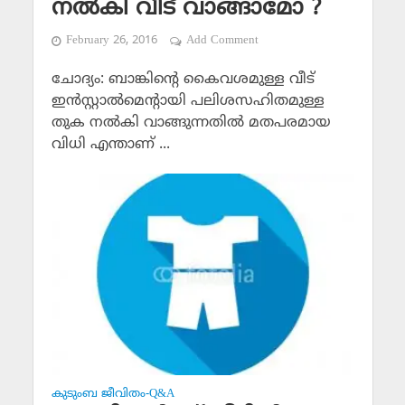
നല്‍കി വീട് വാങ്ങാമോ ?
February 26, 2016
Add Comment
ചോദ്യം: ബാങ്കിന്റെ കൈവശമുള്ള വീട്
ഇന്‍സ്റ്റാല്‍മെന്റായി പലിശസഹിതമുള്ള
തുക നല്‍കി വാങ്ങുന്നതില്‍ മതപരമായ
വിധി എന്താണ് ...
കുടുംബ ജീവിതം-Q&A