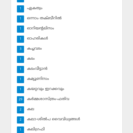
ഏകത്വം
1
ഒന്നാം തക്ബീറില്‍
1
ഓറിയന്റലിസം
1
ഓഹരികള്‍
1
കച്ചവടം
3
കടം
1
കടംവീട്ടാന്‍
1
കമ്യൂണിസം
1
കയറ്റവും ഇറക്കവും
1
കര്‍മ്മശാസ്ത്രം-ഫത്‌വ
29
കല
2
കലാ-ശില്‍പ വൈവിധ്യങ്ങള്‍
2
കലിഗ്രഫി
1