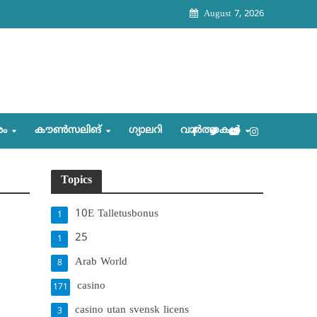
August 7, 2026
രം
കൗണ്‍സലിങ്‌
ഗ്യാലറി
വാര്‍ത്തകള്‍
Topics
10E Talletusbonus
1
25
1
Arab World
8
casino
171
casino utan svensk licens
3