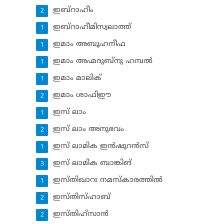
ഇബ്‌റാഹീം
2
ഇബ്‌റാഹീമിസ്വലാത്ത്
1
ഇമാം അബൂഹനീഫ
1
ഇമാം അഹ്മദുബ്‌നു ഹമ്പല്‍
1
ഇമാം മാലിക്
1
ഇമാം ശാഫിഈ
2
ഇസ് ലാം
1
ഇസ് ലാം അനുഭവം
2
ഇസ് ലാമിക ഇന്‍ഷുറന്‍സ്‌
1
ഇസ് ലാമിക ബാങ്കിങ്‌
3
ഇസ്തിഖാറഃ നമസ്‌കാരത്തില്‍
1
ഇസ്തിസ്ഹാബ്
2
ഇസ്തിഹ്‌സാന്‍
2