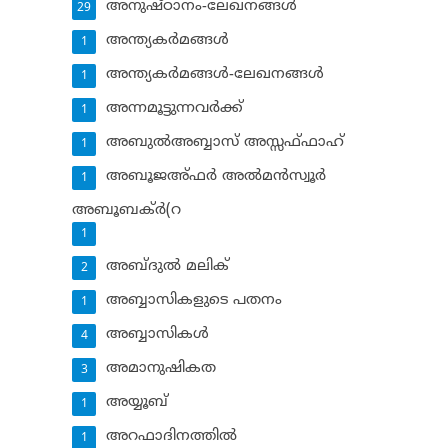
അനുഷ്ഠാനം-ലേഖനങ്ങള്‍
29
അന്ത്യകര്‍മങ്ങള്‍
1
അന്ത്യകര്‍മങ്ങള്‍-ലേഖനങ്ങള്‍
1
അന്നമൂട്ടുന്നവര്‍ക്ക്
1
അബുല്‍അബ്ബാസ് അസ്സഫ്ഫാഹ്‌
1
അബൂജഅ്ഫര്‍ അല്‍മന്‍സ്വൂര്‍
1
അബൂബക്ര്‍(റ
1
അബ്ദുല്‍ മലിക്‌
2
അബ്ബാസികളുടെ പതനം
1
അബ്ബാസികള്‍
4
അമാനുഷികത
3
അയ്യൂബ്‌
1
അറഫാദിനത്തില്‍
1