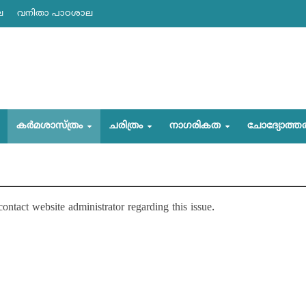
ല
വനിതാ പാഠശാല
കര്‍മശാസ്ത്രം
ചരിത്രം
നാഗരികത
ചോദ്യോത്ത
contact website administrator regarding this issue.