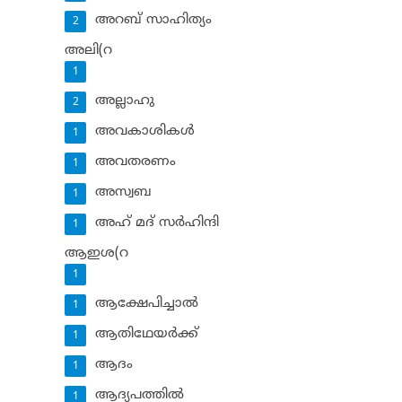
അറബ് സാഹിത്യം
2
അലി(റ
1
അല്ലാഹു
2
അവകാശികള്‍
1
അവതരണം
1
അസ്വബ
1
അഹ് മദ് സര്‍ഹിന്ദി
1
ആഇശ(റ
1
ആക്ഷേപിച്ചാല്‍
1
ആതിഥേയര്‍ക്ക്
1
ആദം
1
ആദ്യപത്തില്‍
1