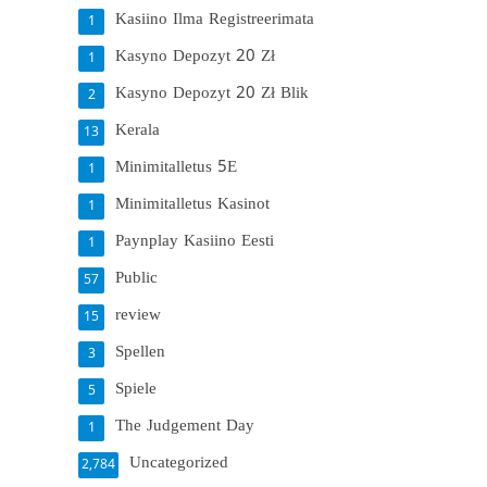
Kasiino Ilma Registreerimata
1
Kasyno Depozyt 20 Zł
1
Kasyno Depozyt 20 Zł Blik
2
Kerala
13
Minimitalletus 5E
1
Minimitalletus Kasinot
1
Paynplay Kasiino Eesti
1
Public
57
review
15
Spellen
3
Spiele
5
The Judgement Day
1
Uncategorized
2,784