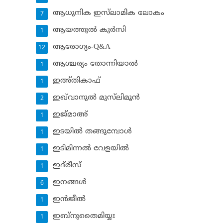
ആധുനിക ഇസ്‌ലാമിക ലോകം
7
ആയത്തുല്‍ കുര്‍സി
1
ആരോഗ്യം-Q&A
12
ആശ്ചര്യം തോന്നിയാല്‍
1
ഇഅ്തികാഫ്‌
1
ഇഖ്‌വാനുല്‍ മുസ്‌ലിമൂന്‍
2
ഇജ്മാഅ്
1
ഇടയില്‍ തങ്ങുമ്പോള്‍
1
ഇടിമിന്നല്‍ വേളയില്‍
1
ഇദ്‌രീസ്‌
1
ഇനങ്ങള്‍
6
ഇന്‍ജീല്‍
1
ഇബ്‌നുതൈമിയ്യഃ
1