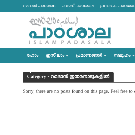
റമദാന്‍ പാഠശാല
ഹജ്ജ് പാഠശാല
പ്രവാചക പാഠശാ
ഹോം
ഇസ് ലാം
പ്രമാണങ്ങള്‍
സമൂഹം
Category - റമദാന്‍ ഇതരനാടുകളില്‍
Sorry, there are no posts found on this page. Feel free to 