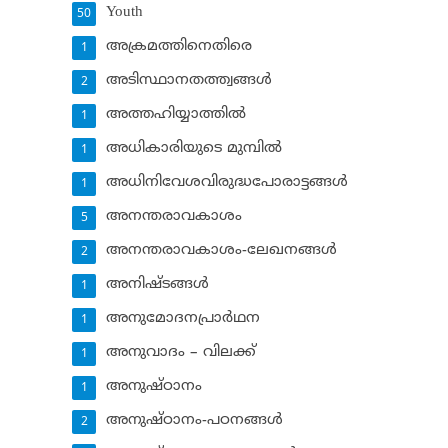
Youth
50
അക്രമത്തിനെതിരെ
1
അടിസ്ഥാനതത്ത്വങ്ങള്‍
2
അത്തഹിയ്യാത്തില്‍
1
അധികാരിയുടെ മുമ്പില്‍
1
അധിനിവേശവിരുദ്ധപോരാട്ടങ്ങള്‍
1
അനന്തരാവകാശം
5
അനന്തരാവകാശം-ലേഖനങ്ങള്‍
2
അനിഷ്ടങ്ങള്‍
1
അനുമോദനപ്രാര്‍ഥന
1
അനുവാദം – വിലക്ക്‌
1
അനുഷ്ഠാനം
1
അനുഷ്ഠാനം-പഠനങ്ങള്‍
2