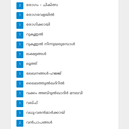
രോഗം – ചികിത്സ
2
രോഗവേളയില്‍
1
രോഗിക്കായി
1
റുകൂഇല്‍
1
റുകൂഇല്‍ നിന്നുയരുമ്പോള്‍
1
ലക്ഷ്യങ്ങള്‍
1
ലൂത്ത്‌
1
ലേഖനങ്ങള്‍-ഹജ്ജ്‌
1
ലൈലത്തുല്‍ഖദ്‌റില്‍
1
വക്കം അബ്ദുല്‍ഖാദിര്‍ മൗലവി
1
വഖ്ഫ്
1
വധൂ-വരന്‍മാര്‍ക്കായ്
1
വന്‍പാപങ്ങള്‍
2