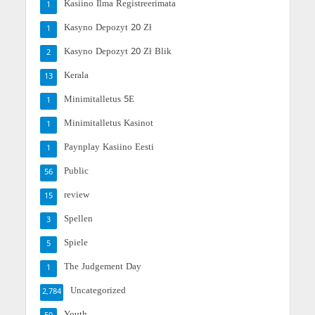
Kasiino Ilma Registreerimata
1
Kasyno Depozyt 20 Zł
1
Kasyno Depozyt 20 Zł Blik
2
Kerala
13
Minimitalletus 5E
1
Minimitalletus Kasinot
1
Paynplay Kasiino Eesti
1
Public
56
review
15
Spellen
3
Spiele
5
The Judgement Day
1
Uncategorized
2,784
Youth