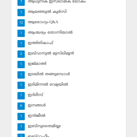
ആധുനിക ഇസ്‌ലാമിക ലോകം
7
ആയത്തുല്‍ കുര്‍സി
1
ആരോഗ്യം-Q&A
12
ആശ്ചര്യം തോന്നിയാല്‍
1
ഇഅ്തികാഫ്‌
1
ഇഖ്‌വാനുല്‍ മുസ്‌ലിമൂന്‍
2
ഇജ്മാഅ്
1
ഇടയില്‍ തങ്ങുമ്പോള്‍
1
ഇടിമിന്നല്‍ വേളയില്‍
1
ഇദ്‌രീസ്‌
1
ഇനങ്ങള്‍
6
ഇന്‍ജീല്‍
1
ഇബ്‌നുതൈമിയ്യഃ
1
ഇബ്‌റാഹീം