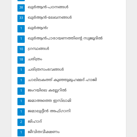
ഖുര്‍ആന്‍-പഠനങ്ങള്‍
38
ഖുര്‍ആന്‍-ലേഖനങ്ങള്‍
33
ഖുര്‍ആന്‍r
1
ഖുര്‍ആന്‍പാരായണത്തിന്റെ സുജൂദില്‍
1
ഗ്രന്ഥങ്ങള്‍
10
ചരിത്രം
18
ചരിത്രസംഭവങ്ങള്‍
1
ചാലിലകത്ത് കുഞ്ഞുമുഹമ്മദ് ഹാജി
1
ജംറയിലെ കല്ലേറില്‍
1
ജമാഅത്തെ ഇസ്‌ലാമി
1
ജമാലുദ്ദീന്‍ അഫ്ഗാനി
1
ജിഹാദ്‌
2
ജീവിതവീക്ഷണം
1