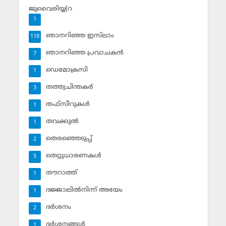
ജുവൈരിയ്യ(റ
1
ഞാനറിഞ്ഞ ഇസ്‌ലാം
118
ഞാനറിഞ്ഞ പ്രവാചകന്‍
7
ഡെമോക്രസി
1
തത്ത്വചിന്തകര്‍
3
തഫ്‌സീറുകള്‍
1
തവക്കുല്‍
1
തെരഞ്ഞെടുപ്പ്
2
തെറ്റുധാരണകള്‍
5
തൗറാത്ത്
1
ദജ്ജാലില്‍നിന്ന് അഭയം
1
ദര്‍ശനം
2
ദര്‍ശനങ്ങള്‍
1