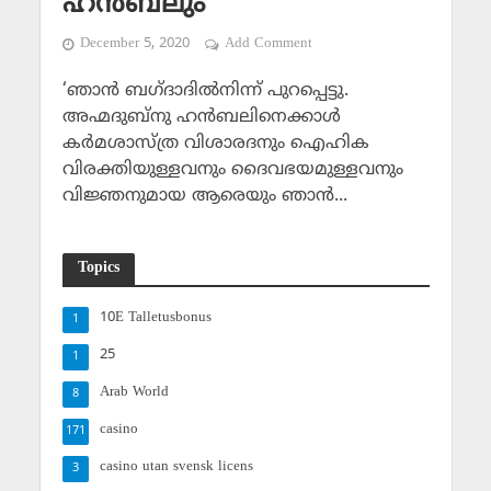
ഹന്‍ബലും
December 5, 2020
Add Comment
‘ഞാന്‍ ബഗ്ദാദില്‍നിന്ന് പുറപ്പെട്ടു.
അഹ്മദുബ്‌നു ഹന്‍ബലിനെക്കാള്‍
കര്‍മശാസ്ത്ര വിശാരദനും ഐഹിക
വിരക്തിയുള്ളവനും ദൈവഭയമുള്ളവനും
വിജ്ഞനുമായ ആരെയും ഞാന്‍...
Topics
10E Talletusbonus
1
25
1
Arab World
8
casino
171
casino utan svensk licens
3