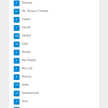
Da'awat
5
Dr. Alwaye Column
51
Games
8
Giochi
1
Global
105
Gulf
10
Health
5
His Family
2
His Life
2
History
4
India
19
International
16
Jeux
3