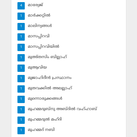
മാര്യേജ്
4
മാര്‍ക്കറ്റില്‍
1
മാലിന്യങ്ങള്‍
1
മാസപ്പിറവി
1
മാസപ്പിറവിയില്‍
1
മുഅ്തസിം ബില്ലാഹ്
1
മുആവിയ
1
മുജാഹിദീന്‍ പ്രസ്ഥാനം
1
മുതവക്കില്‍ അലല്ലാഹ്
1
മുന്നൊരുക്കങ്ങള്‍
1
മുഹമ്മദുബ്‌നു അബ്ദില്‍ വഹ്ഹാബ്
1
മുഹമ്മദുല്‍ മഹ്ദി
1
മുഹമ്മദ് നബി
1