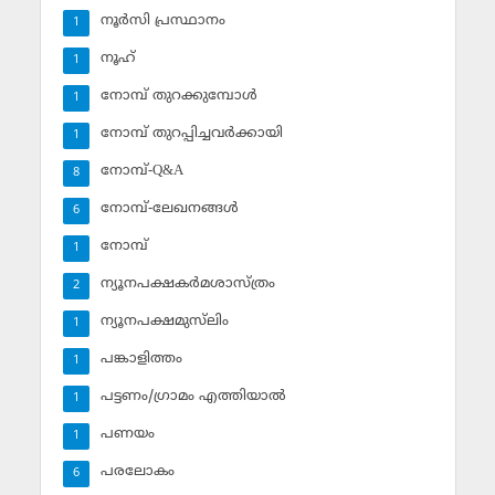
നൂര്‍സി പ്രസ്ഥാനം
1
നൂഹ്‌
1
നോമ്പ് തുറക്കുമ്പോള്‍
1
നോമ്പ് തുറപ്പിച്ചവര്‍ക്കായി
1
നോമ്പ്-Q&A
8
നോമ്പ്-ലേഖനങ്ങള്‍
6
നോമ്പ്‌
1
ന്യൂനപക്ഷകര്‍മശാസ്ത്രം
2
ന്യൂനപക്ഷമുസ്‌ലിം
1
പങ്കാളിത്തം
1
പട്ടണം/ഗ്രാമം എത്തിയാല്‍
1
പണയം
1
പരലോകം
6