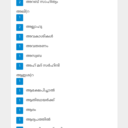
അറബ് സാഹിത്യം
2
അലി(റ
1
അല്ലാഹു
2
അവകാശികള്‍
1
അവതരണം
1
അസ്വബ
1
അഹ് മദ് സര്‍ഹിന്ദി
1
ആഇശ(റ
1
ആക്ഷേപിച്ചാല്‍
1
ആതിഥേയര്‍ക്ക്
1
ആദം
1
ആദ്യപത്തില്‍
1