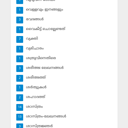
1
വെള്ളവും ഇനങ്ങളും
1
വേദങ്ങള്‍
3
വൈകീട്ട് ചൊല്ലേണ്ടത്
1
വ്യക്തി
7
വ്യഭിചാരം
1
ശത്രുവിനെതിരെ
1
ശരീഅഃ ലേഖനങ്ങള്‍
3
ശരീഅത്ത്
2
ശര്‍ത്വുകള്‍
1
ശഹാദത്ത്
2
ശാസ്ത്രം
14
ശാസ്ത്രം-ലേഖനങ്ങള്‍
13
ശാസ്ത്രജ്ഞര്‍
3