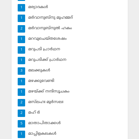
മര്യാദകള്‍
1
മര്‍വാനുബ്‌നു മുഹമ്മദ്
1
മര്‍വാനുബ്‌നുല്‍ ഹകം
2
മറവുചെയ്തശേഷം
1
മറുപടി പ്രാര്‍ഥന
1
മറുപടിക്ക് പ്രാര്‍ഥന
1
മലക്കുകള്‍
3
മഴക്കുവേണ്ടി
1
മഴയ്ക്ക് നന്ദിസൂചകം
1
മസ്‌ലഹഃ മുര്‍സലഃ
2
മഹ് ര്‍
2
മാതാപിതാക്കള്‍
5
മാപ്പിളകലകള്‍
1