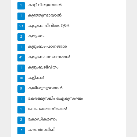
കാറ്റ് വീശുമ്പോള്‍
1
കുഞ്ഞുണ്ടായാല്‍
1
കുടുംബ ജീവിതം-Q&A
53
കുടുംബം
2
കുടുംബം-പഠനങ്ങള്‍
1
കുടുംബം-ലേഖനങ്ങള്‍
41
കുടുംബജീവിതം
1
കുട്ടികള്‍
10
കുരിശുയുദ്ധങ്ങള്‍
9
കേരളമുസ്‌ലിം ഐക്യസംഘം
1
കോപംതോന്നിയാല്‍
1
ക്രോഡീകരണം
2
കൗണ്‍സലിങ്‌
7