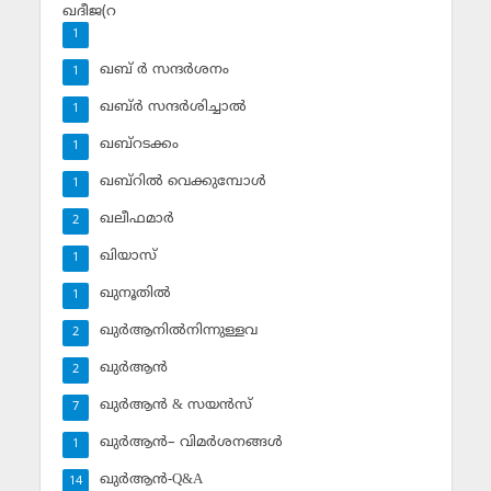
ഖദീജ(റ
1
ഖബ് ര്‍ സന്ദര്‍ശനം
1
ഖബ്ര്‍ സന്ദര്‍ശിച്ചാല്‍
1
ഖബ്‌റടക്കം
1
ഖബ്‌റില്‍ വെക്കുമ്പോള്‍
1
ഖലീഫമാര്‍
2
ഖിയാസ്
1
ഖുനൂതില്‍
1
ഖുര്‍ആനില്‍നിന്നുള്ളവ
2
ഖുര്‍ആന്‍
2
ഖുര്‍ആന്‍ & സയന്‍സ്‌
7
ഖുര്‍ആന്‍– വിമര്‍ശനങ്ങള്‍
1
ഖുര്‍ആന്‍-Q&A
14