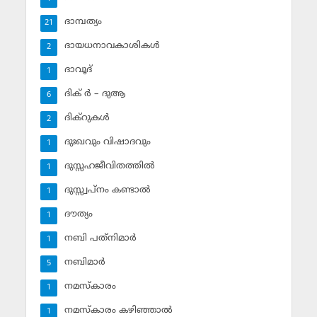
ദാമ്പത്യം
21
ദായധനാവകാശികള്‍
2
ദാവൂദ്‌
1
ദിക് ര്‍ – ദുആ
6
ദിക്‌റുകള്‍
2
ദുഃഖവും വിഷാദവും
1
ദുസ്സഹജീവിതത്തില്‍
1
ദുസ്സ്വപ്‌നം കണ്ടാല്‍
1
ദൗത്യം
1
നബി പത്‌നിമാര്‍
1
നബിമാര്‍
5
നമസ്‌കാരം
1
നമസ്‌കാരം കഴിഞ്ഞാല്‍
1