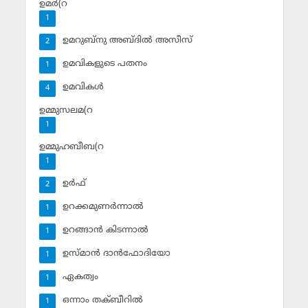
ഉമര്‍(റ
1
ഉമറുബ്‌നു അബ്ദില്‍ അസീസ്‌
2
ഉമവികളുടെ പതനം
1
ഉമവികള്‍
4
ഉമ്മുസലമ(റ
1
ഉമ്മുഹബീബ(റ
1
ഉര്‍ഫ്
2
ഉറക്കമുണര്‍ന്നാല്‍
1
ഉറങ്ങാന്‍ കിടന്നാല്‍
1
ഉസ്മാന്‍ ദാന്‍ഫോദിയോ
1
ഏകത്വം
1
ഒന്നാം തക്ബീറില്‍
1