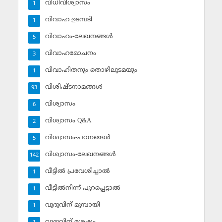
വിധിവിശ്വാസം
1
വിവാഹ ഉടമ്പടി
1
വിവാഹം-ലേഖനങ്ങള്‍
5
വിവാഹമോചനം
3
വിവാഹിതനും തൊഴിലുടമയും
1
വിശിഷ്ടനാമങ്ങള്‍
93
വിശ്വാസം
6
വിശ്വാസം Q&A
2
വിശ്വാസം-പഠനങ്ങള്‍
5
വിശ്വാസം-ലേഖനങ്ങള്‍
142
വീട്ടില്‍ പ്രവേശിച്ചാല്‍
1
വീട്ടില്‍നിന്ന് പുറപ്പെട്ടാല്‍
1
വുദുവിന് മുമ്പായി
1
വുദുവിന് ശേഷം