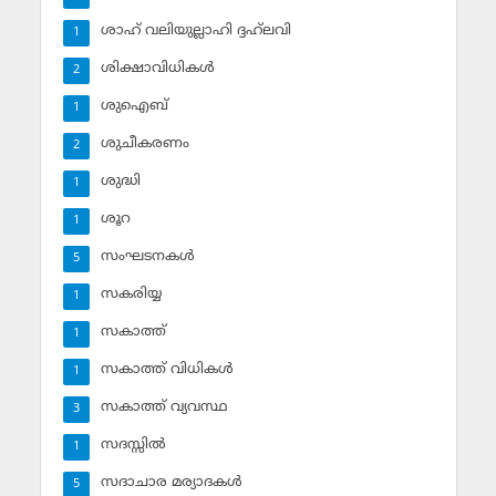
ശാഹ് വലിയുല്ലാഹി ദ്ദഹ്‌ലവി
1
ശിക്ഷാവിധികള്‍
2
ശുഐബ്‌
1
ശുചീകരണം
2
ശുദ്ധി
1
ശൂറ
1
സംഘടനകള്‍
5
സകരിയ്യ
1
സകാത്ത്‌
1
സകാത്ത്‌ വിധികള്‍
1
സകാത്ത്‌ വ്യവസ്ഥ
3
സദസ്സില്‍
1
സദാചാര മര്യാദകള്‍
5