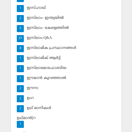
ഇസ്ഹാഖ്‌
1
ഇസ്‌ലാം- ഇന്ത്യയില്‍
2
ഇസ്‌ലാം- കേരളത്തില്‍
5
ഇസ്‌ലാം-Q&A
37
ഇസ്‌ലാമിക പ്രസ്ഥാനങ്ങള്‍
8
ഇസ്‌ലാമിക് ആര്‍ട്ട്
1
ഇസ്‌ലാമോഫോബിയ
1
ഈമാന്‍ കുറഞ്ഞാല്‍
1
ഈസ
2
ഉംറ
2
ഉഥ് മാനികള്‍
2
ഉഥ്മാന്‍(റ
1