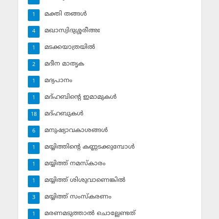
മക്തി തങ്ങള്‍
1
മഖാസ്വിദുശ്ശരീഅഃ
4
മടക്കയാത്രയില്‍
1
മദീന മാതൃക
2
മദ്യപാനം
1
മദ്ഹബിന്റെ ഇമാമുകള്‍
1
മദ്ഹബുകള്‍
18
മനുഷ്യാവകാശങ്ങള്‍
6
മയ്യിത്തിന്റെ കണ്ണടക്കുമ്പോള്‍
1
മയ്യിത്ത് നമസ്‌കാരം
1
മയ്യിത്ത് ശിശുവാണെങ്കില്‍
1
മയ്യിത്ത് സംസ്‌കരണം
3
മരണമടുത്താല്‍ ചൊല്ലേണ്ടത്
1