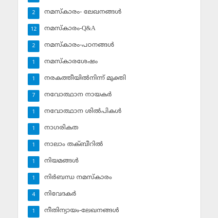
നമസ്‌കാരം- ലേഖനങ്ങള്‍
2
നമസ്‌കാരം-Q&A
12
നമസ്‌കാരം-പഠനങ്ങള്‍
2
നമസ്‌കാരശേഷം
1
നരകത്തീയില്‍നിന്ന് മുക്തി
1
നവോത്ഥാന നായകര്‍
7
നവോത്ഥാന ശില്‍പികള്‍
1
നാഗരികത
1
നാലാം തക്ബീറില്‍
1
നിയമങ്ങള്‍
1
നിര്‍ബന്ധ നമസ്‌കാരം
1
നിവേദകര്‍
4
നീതിന്യായം-ലേഖനങ്ങള്‍
1