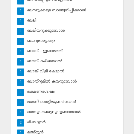
ബന്ധപ്പെടുന്ന വേളയില്‍
1
ബന്ധുക്കളെ സാന്ത്വനിപ്പിക്കാന്‍
1
ബലി
1
ബലിയറുക്കുമ്പോള്‍
1
ബഹുഭാര്യാത്വം
1
ബാങ്ക് – ഇഖാമത്ത്
1
ബാങ്ക് കഴിഞ്ഞാല്‍
1
ബാങ്ക് വിളി കേട്ടാല്‍
1
ബാത്‌റൂമില്‍ കയറുമ്പോള്‍
1
ഭക്ഷണശേഷം
1
ഭയന്ന് ഞെട്ടിയുണര്‍ന്നാല്‍
1
ഭയവും ഞെട്ടലും ഉണ്ടായാല്‍
1
ഭിഷഗ്വരര്‍
2
മഅ്മൂന്‍
1