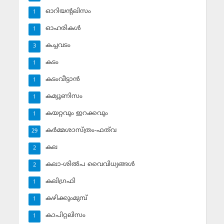
ഓറിയന്റലിസം
1
ഓഹരികള്‍
1
കച്ചവടം
3
കടം
1
കടംവീട്ടാന്‍
1
കമ്യൂണിസം
1
കയറ്റവും ഇറക്കവും
1
കര്‍മ്മശാസ്ത്രം-ഫത്‌വ
29
കല
2
കലാ-ശില്‍പ വൈവിധ്യങ്ങള്‍
2
കലിഗ്രഫി
1
കഴിക്കുംമുമ്പ്
1
കാപിറ്റലിസം
1