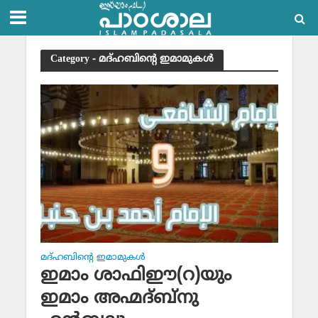
Category - മദ്ഹബിന്റെ ഇമാമുകള്‍
മദ്ഹബിന്റെ ഇമാമുകള്‍
ഇമാം ശാഫിഈ(റ)യും
ഇമാം അഹ്മദ്ബ്‌നു