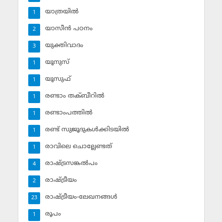
യാത്രയില്‍
1
യാസീന്‍ പഠനം
2
യുക്തിവാദം
3
യൂനുസ്‌
1
യൂസുഫ്‌
1
രണ്ടാം തക്ബീറില്‍
1
രണ്ടാംപത്തില്‍
1
രണ്ട് സുജൂദുകള്‍ക്കിടയില്‍
1
രാവിലെ ചൊല്ലേണ്ടത്
1
രാഷ്ട്രസങ്കല്‍പം
4
രാഷ്ട്രീയം
2
രാഷ്ട്രീയം-ലേഖനങ്ങള്‍
23
രൂപം
1