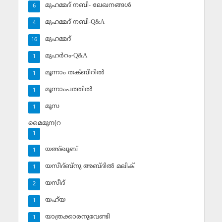
മുഹമ്മദ് നബി- ലേഖനങ്ങള്‍
6
മുഹമ്മദ് നബി-Q&A
4
മുഹമ്മദ്‌
16
മുഹര്‍റം-Q&A
1
മൂന്നാം തക്ബീറില്‍
1
മൂന്നാംപത്തില്‍
1
മൂസ
1
മൈമൂന(റ
1
യഅ്ഖൂബ്‌
1
യസീദ്ബ്‌നു അബ്ദില്‍ മലിക്‌
1
യസീദ്‌
2
യഹ്‌യ
1
യാത്രക്കാരനുവേണ്ടി
1