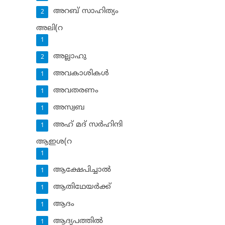
അറബ് സാഹിത്യം
2
അലി(റ
1
അല്ലാഹു
2
അവകാശികള്‍
1
അവതരണം
1
അസ്വബ
1
അഹ് മദ് സര്‍ഹിന്ദി
1
ആഇശ(റ
1
ആക്ഷേപിച്ചാല്‍
1
ആതിഥേയര്‍ക്ക്
1
ആദം
1
ആദ്യപത്തില്‍
1