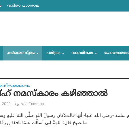
ല
വനിതാ പാഠശാല
കര്‍മശാസ്ത്രം
ചരിത്രം
നാഗരികത
ചോദ്യോത്ത
നമസ്‌കാരശേഷം
ഹ് നമസ്‌കാരം കഴിഞ്ഞാല്‍
, 2021
Add Comment
سلمة -رضي الله عنها- أنها قالت:كان رسولُ اللهِ صلَّى اللهُ عليهِ وسلَّم
الصبحَ قال: اللهمَّ إني أسألُك علمًا نافعًا ورزقًا طيبًا وعملًا...