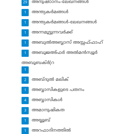
അനുഷ്ഠാനം-ലേഖനങ്ങള്‍
29
അന്ത്യകര്‍മങ്ങള്‍
1
അന്ത്യകര്‍മങ്ങള്‍-ലേഖനങ്ങള്‍
1
അന്നമൂട്ടുന്നവര്‍ക്ക്
1
അബുല്‍അബ്ബാസ് അസ്സഫ്ഫാഹ്‌
1
അബൂജഅ്ഫര്‍ അല്‍മന്‍സ്വൂര്‍
1
അബൂബക്ര്‍(റ
1
അബ്ദുല്‍ മലിക്‌
2
അബ്ബാസികളുടെ പതനം
1
അബ്ബാസികള്‍
4
അമാനുഷികത
3
അയ്യൂബ്‌
1
അറഫാദിനത്തില്‍
1