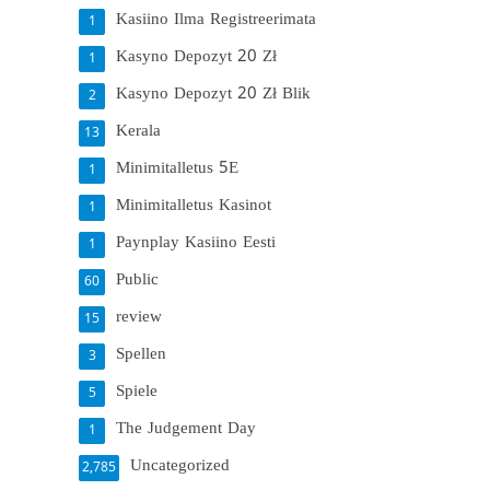
Kasiino Ilma Registreerimata
1
Kasyno Depozyt 20 Zł
1
Kasyno Depozyt 20 Zł Blik
2
Kerala
13
Minimitalletus 5E
1
Minimitalletus Kasinot
1
Paynplay Kasiino Eesti
1
Public
60
review
15
Spellen
3
Spiele
5
The Judgement Day
1
Uncategorized
2,785