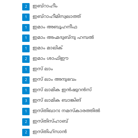
ഇബ്‌റാഹീം
2
ഇബ്‌റാഹീമിസ്വലാത്ത്
1
ഇമാം അബൂഹനീഫ
1
ഇമാം അഹ്മദുബ്‌നു ഹമ്പല്‍
1
ഇമാം മാലിക്
1
ഇമാം ശാഫിഈ
2
ഇസ് ലാം
1
ഇസ് ലാം അനുഭവം
2
ഇസ് ലാമിക ഇന്‍ഷുറന്‍സ്‌
1
ഇസ് ലാമിക ബാങ്കിങ്‌
3
ഇസ്തിഖാറഃ നമസ്‌കാരത്തില്‍
1
ഇസ്തിസ്ഹാബ്
2
ഇസ്തിഹ്‌സാന്‍
2