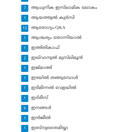
ആധുനിക ഇസ്‌ലാമിക ലോകം
7
ആയത്തുല്‍ കുര്‍സി
1
ആരോഗ്യം-Q&A
12
ആശ്ചര്യം തോന്നിയാല്‍
1
ഇഅ്തികാഫ്‌
1
ഇഖ്‌വാനുല്‍ മുസ്‌ലിമൂന്‍
2
ഇജ്മാഅ്
1
ഇടയില്‍ തങ്ങുമ്പോള്‍
1
ഇടിമിന്നല്‍ വേളയില്‍
1
ഇദ്‌രീസ്‌
1
ഇനങ്ങള്‍
6
ഇന്‍ജീല്‍
1
ഇബ്‌നുതൈമിയ്യഃ
1