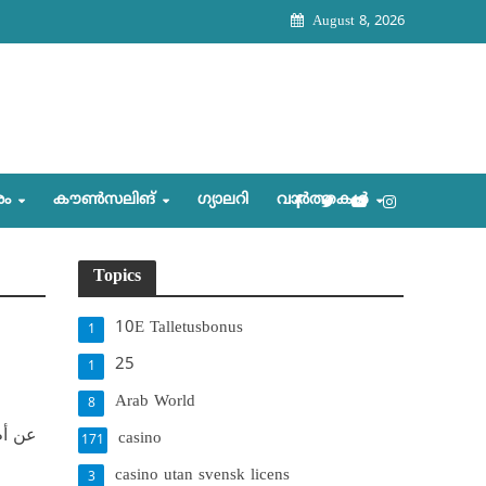
August 8, 2026
രം
കൗണ്‍സലിങ്‌
ഗ്യാലറി
വാര്‍ത്തകള്‍
Topics
10E Talletusbonus
1
25
1
Arab World
8
عن أم 
casino
171
casino utan svensk licens
3