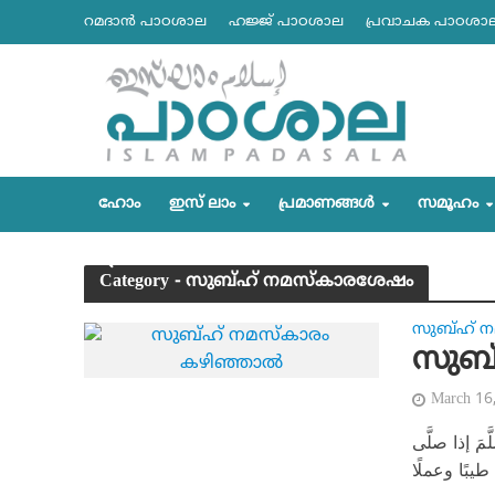
റമദാന്‍ പാഠശാല
ഹജ്ജ് പാഠശാല
പ്രവാചക പാഠശാ
ഹോം
ഇസ് ലാം
പ്രമാണങ്ങള്‍
സമൂഹം
Category - സുബ്ഹ് നമസ്‌കാരശേഷം
സുബ്ഹ് 
സുബ്
March 16
َ إذا صلَّى