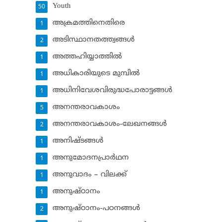
Youth
50
അക്രമത്തിനെതിരെ
1
അടിസ്ഥാനതത്ത്വങ്ങള്‍
2
അത്തഹിയ്യാത്തില്‍
1
അധികാരിയുടെ മുമ്പില്‍
1
അധിനിവേശവിരുദ്ധപോരാട്ടങ്ങള്‍
1
അനന്തരാവകാശം
5
അനന്തരാവകാശം-ലേഖനങ്ങള്‍
2
അനിഷ്ടങ്ങള്‍
1
അനുമോദനപ്രാര്‍ഥന
1
അനുവാദം – വിലക്ക്‌
1
അനുഷ്ഠാനം
1
അനുഷ്ഠാനം-പഠനങ്ങള്‍
2