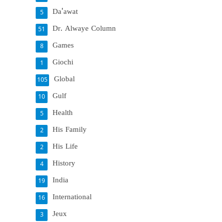
Da'awat
5
Dr. Alwaye Column
51
Games
8
Giochi
1
Global
105
Gulf
10
Health
5
His Family
2
His Life
2
History
4
India
19
International
16
Jeux
3