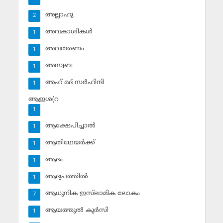
അല്ലാഹു
2
അവകാശികള്‍
1
അവതരണം
1
അസ്വബ
1
അഹ് മദ് സര്‍ഹിന്ദി
1
ആഇശ(റ
1
ആക്ഷേപിച്ചാല്‍
1
ആതിഥേയര്‍ക്ക്
1
ആദം
1
ആദ്യപത്തില്‍
1
ആധുനിക ഇസ്‌ലാമിക ലോകം
7
ആയത്തുല്‍ കുര്‍സി
1