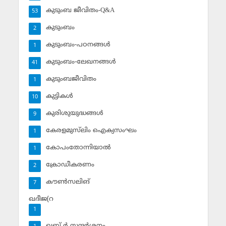
കുടുംബ ജീവിതം-Q&A
53
കുടുംബം
2
കുടുംബം-പഠനങ്ങള്‍
1
കുടുംബം-ലേഖനങ്ങള്‍
41
കുടുംബജീവിതം
1
കുട്ടികള്‍
10
കുരിശുയുദ്ധങ്ങള്‍
9
കേരളമുസ്‌ലിം ഐക്യസംഘം
1
കോപംതോന്നിയാല്‍
1
ക്രോഡീകരണം
2
കൗണ്‍സലിങ്‌
7
ഖദീജ(റ
1
ഖബ് ര്‍ സന്ദര്‍ശനം