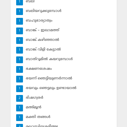
ബലി
1
ബലിയറുക്കുമ്പോള്‍
1
ബഹുഭാര്യാത്വം
1
ബാങ്ക് – ഇഖാമത്ത്
1
ബാങ്ക് കഴിഞ്ഞാല്‍
1
ബാങ്ക് വിളി കേട്ടാല്‍
1
ബാത്‌റൂമില്‍ കയറുമ്പോള്‍
1
ഭക്ഷണശേഷം
1
ഭയന്ന് ഞെട്ടിയുണര്‍ന്നാല്‍
1
ഭയവും ഞെട്ടലും ഉണ്ടായാല്‍
1
ഭിഷഗ്വരര്‍
2
മഅ്മൂന്‍
1
മക്തി തങ്ങള്‍
1
മഖാസ്വിദുശ്ശരീഅഃ