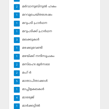
മര്‍വാനുബ്‌നുല്‍ ഹകം
2
മറവുചെയ്തശേഷം
1
മറുപടി പ്രാര്‍ഥന
1
മറുപടിക്ക് പ്രാര്‍ഥന
1
മലക്കുകള്‍
3
മഴക്കുവേണ്ടി
1
മഴയ്ക്ക് നന്ദിസൂചകം
1
മസ്‌ലഹഃ മുര്‍സലഃ
2
മഹ് ര്‍
2
മാതാപിതാക്കള്‍
5
മാപ്പിളകലകള്‍
1
മാര്യേജ്
4
മാര്‍ക്കറ്റില്‍
1