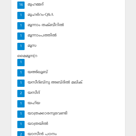
മുഹമ്മദ്‌
16
മുഹര്‍റം-Q&A
1
മൂന്നാം തക്ബീറില്‍
1
മൂന്നാംപത്തില്‍
1
മൂസ
1
മൈമൂന(റ
1
യഅ്ഖൂബ്‌
1
യസീദ്ബ്‌നു അബ്ദില്‍ മലിക്‌
1
യസീദ്‌
2
യഹ്‌യ
1
യാത്രക്കാരനുവേണ്ടി
1
യാത്രയില്‍
1
യാസീന്‍ പഠനം
2