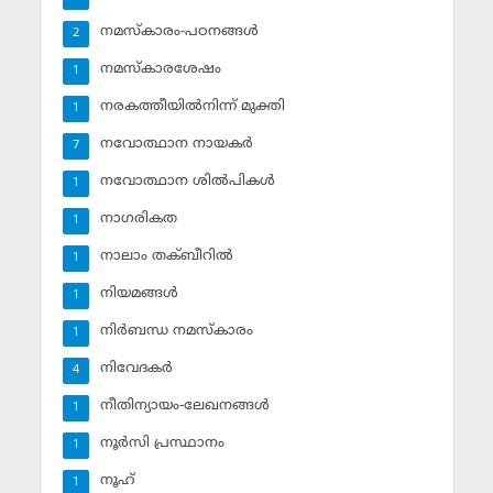
നമസ്‌കാരം-പഠനങ്ങള്‍
2
നമസ്‌കാരശേഷം
1
നരകത്തീയില്‍നിന്ന് മുക്തി
1
നവോത്ഥാന നായകര്‍
7
നവോത്ഥാന ശില്‍പികള്‍
1
നാഗരികത
1
നാലാം തക്ബീറില്‍
1
നിയമങ്ങള്‍
1
നിര്‍ബന്ധ നമസ്‌കാരം
1
നിവേദകര്‍
4
നീതിന്യായം-ലേഖനങ്ങള്‍
1
നൂര്‍സി പ്രസ്ഥാനം
1
നൂഹ്‌
1