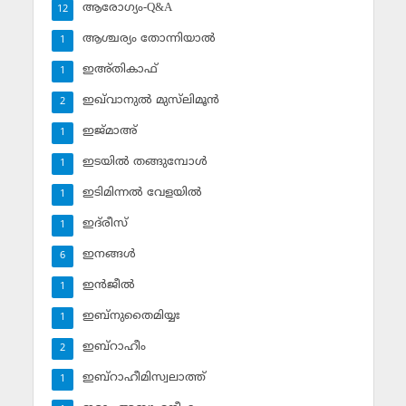
ആരോഗ്യം-Q&A
12
ആശ്ചര്യം തോന്നിയാല്‍
1
ഇഅ്തികാഫ്‌
1
ഇഖ്‌വാനുല്‍ മുസ്‌ലിമൂന്‍
2
ഇജ്മാഅ്
1
ഇടയില്‍ തങ്ങുമ്പോള്‍
1
ഇടിമിന്നല്‍ വേളയില്‍
1
ഇദ്‌രീസ്‌
1
ഇനങ്ങള്‍
6
ഇന്‍ജീല്‍
1
ഇബ്‌നുതൈമിയ്യഃ
1
ഇബ്‌റാഹീം
2
ഇബ്‌റാഹീമിസ്വലാത്ത്
1