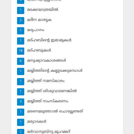
4
മടക്കയാത്രയില്‍
1
മദീന മാതൃക
2
മദ്യപാനം
1
മദ്ഹബിന്റെ ഇമാമുകള്‍
1
മദ്ഹബുകള്‍
18
മനുഷ്യാവകാശങ്ങള്‍
6
മയ്യിത്തിന്റെ കണ്ണടക്കുമ്പോള്‍
1
മയ്യിത്ത് നമസ്‌കാരം
1
മയ്യിത്ത് ശിശുവാണെങ്കില്‍
1
മയ്യിത്ത് സംസ്‌കരണം
3
മരണമടുത്താല്‍ ചൊല്ലേണ്ടത്
1
മര്യാദകള്‍
1
മര്‍വാനുബ്‌നു മുഹമ്മദ്
1