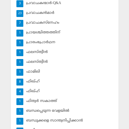
പ്രവാചകന്മാര്‍-Q&A
3
പ്രവാചകന്‍മാര്‍
23
പ്രവാചകസ്‌നേഹം
7
പ്രായശ്ചിത്തത്തിന്
1
പ്രാരംഭപ്രാര്‍ഥന
1
ഫലസ്ത്വീൻ
1
ഫലസ്ത്വീൻ
1
ഫാമിലി
1
ഫിഖ്ഹ്
8
ഫിഖ്ഹ്‌
4
ഫിത്വര്‍ സകാത്ത്‌
1
ബന്ധപ്പെടുന്ന വേളയില്‍
1
ബന്ധുക്കളെ സാന്ത്വനിപ്പിക്കാന്‍
1