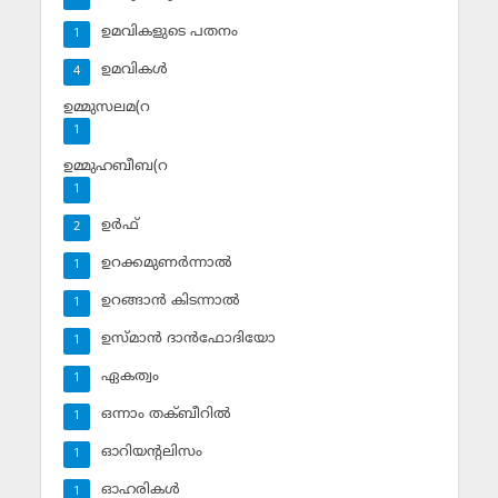
ഉമവികളുടെ പതനം
1
ഉമവികള്‍
4
ഉമ്മുസലമ(റ
1
ഉമ്മുഹബീബ(റ
1
ഉര്‍ഫ്
2
ഉറക്കമുണര്‍ന്നാല്‍
1
ഉറങ്ങാന്‍ കിടന്നാല്‍
1
ഉസ്മാന്‍ ദാന്‍ഫോദിയോ
1
ഏകത്വം
1
ഒന്നാം തക്ബീറില്‍
1
ഓറിയന്റലിസം
1
ഓഹരികള്‍
1