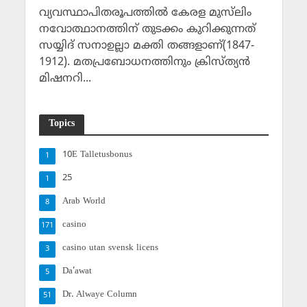
വ്യവസ്ഥാപിതരൂപത്തില്‍ കേരള മുസ്‌ലിം
നവോത്ഥാനത്തിന് തുടക്കം കുറിക്കുന്നത്
സയ്യിദ് സനാഉല്ലാ മക്തി തങ്ങളാണ്(1847-
1912). മതപ്രബോധനത്തിനും ക്രിസ്ത്യന്‍
മിഷനറി...
Topics
10E Talletusbonus
1
25
1
Arab World
8
casino
171
casino utan svensk licens
3
Da'awat
5
Dr. Alwaye Column
51