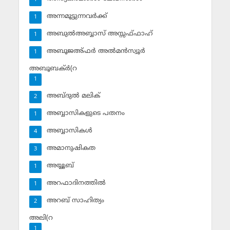
അന്നമൂട്ടുന്നവര്‍ക്ക്
1
അബുല്‍അബ്ബാസ് അസ്സഫ്ഫാഹ്‌
1
അബൂജഅ്ഫര്‍ അല്‍മന്‍സ്വൂര്‍
1
അബൂബക്ര്‍(റ
1
അബ്ദുല്‍ മലിക്‌
2
അബ്ബാസികളുടെ പതനം
1
അബ്ബാസികള്‍
4
അമാനുഷികത
3
അയ്യൂബ്‌
1
അറഫാദിനത്തില്‍
1
അറബ് സാഹിത്യം
2
അലി(റ
1