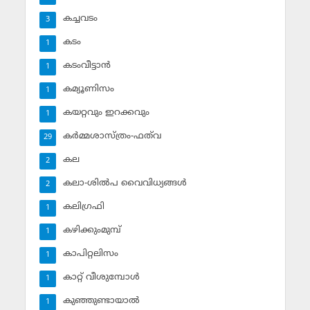
കച്ചവടം
3
കടം
1
കടംവീട്ടാന്‍
1
കമ്യൂണിസം
1
കയറ്റവും ഇറക്കവും
1
കര്‍മ്മശാസ്ത്രം-ഫത്‌വ
29
കല
2
കലാ-ശില്‍പ വൈവിധ്യങ്ങള്‍
2
കലിഗ്രഫി
1
കഴിക്കുംമുമ്പ്
1
കാപിറ്റലിസം
1
കാറ്റ് വീശുമ്പോള്‍
1
കുഞ്ഞുണ്ടായാല്‍
1