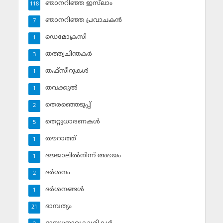
ഞാനറിഞ്ഞ ഇസ്‌ലാം
118
ഞാനറിഞ്ഞ പ്രവാചകന്‍
7
ഡെമോക്രസി
1
തത്ത്വചിന്തകര്‍
3
തഫ്‌സീറുകള്‍
1
തവക്കുല്‍
1
തെരഞ്ഞെടുപ്പ്
2
തെറ്റുധാരണകള്‍
5
തൗറാത്ത്
1
ദജ്ജാലില്‍നിന്ന് അഭയം
1
ദര്‍ശനം
2
ദര്‍ശനങ്ങള്‍
1
ദാമ്പത്യം
21