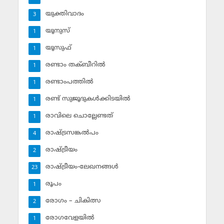
യുക്തിവാദം
3
യൂനുസ്‌
1
യൂസുഫ്‌
1
രണ്ടാം തക്ബീറില്‍
1
രണ്ടാംപത്തില്‍
1
രണ്ട് സുജൂദുകള്‍ക്കിടയില്‍
1
രാവിലെ ചൊല്ലേണ്ടത്
1
രാഷ്ട്രസങ്കല്‍പം
4
രാഷ്ട്രീയം
2
രാഷ്ട്രീയം-ലേഖനങ്ങള്‍
23
രൂപം
1
രോഗം – ചികിത്സ
2
രോഗവേളയില്‍
1