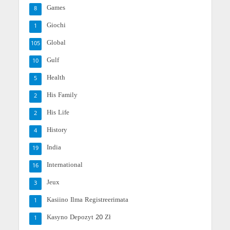
Games
8
Giochi
1
Global
105
Gulf
10
Health
5
His Family
2
His Life
2
History
4
India
19
International
16
Jeux
3
Kasiino Ilma Registreerimata
1
Kasyno Depozyt 20 Zł
1