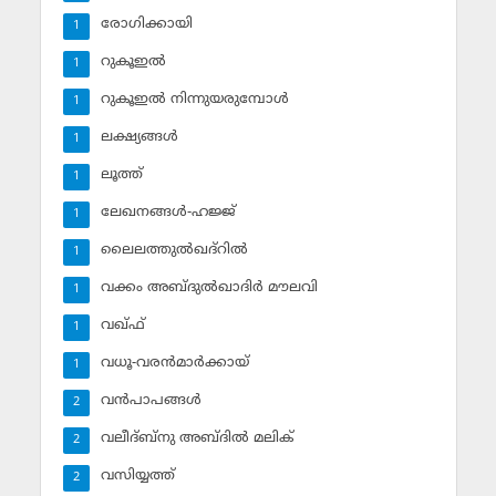
രോഗിക്കായി
1
റുകൂഇല്‍
1
റുകൂഇല്‍ നിന്നുയരുമ്പോള്‍
1
ലക്ഷ്യങ്ങള്‍
1
ലൂത്ത്‌
1
ലേഖനങ്ങള്‍-ഹജ്ജ്‌
1
ലൈലത്തുല്‍ഖദ്‌റില്‍
1
വക്കം അബ്ദുല്‍ഖാദിര്‍ മൗലവി
1
വഖ്ഫ്
1
വധൂ-വരന്‍മാര്‍ക്കായ്
1
വന്‍പാപങ്ങള്‍
2
വലീദ്ബ്‌നു അബ്ദില്‍ മലിക്‌
2
വസിയ്യത്ത്‌
2