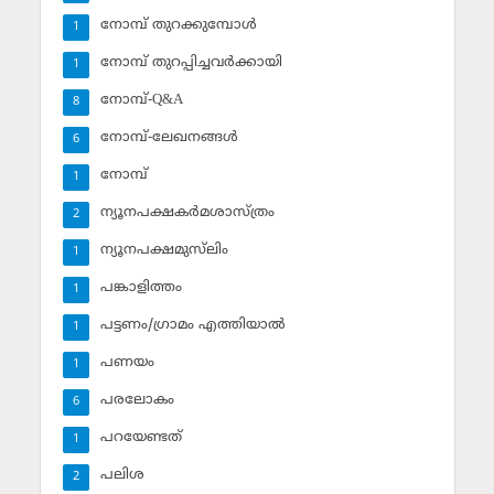
നോമ്പ് തുറക്കുമ്പോള്‍
1
നോമ്പ് തുറപ്പിച്ചവര്‍ക്കായി
1
നോമ്പ്-Q&A
8
നോമ്പ്-ലേഖനങ്ങള്‍
6
നോമ്പ്‌
1
ന്യൂനപക്ഷകര്‍മശാസ്ത്രം
2
ന്യൂനപക്ഷമുസ്‌ലിം
1
പങ്കാളിത്തം
1
പട്ടണം/ഗ്രാമം എത്തിയാല്‍
1
പണയം
1
പരലോകം
6
പറയേണ്ടത്
1
പലിശ
2