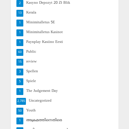
Kasyno Depozyt 20 Zł Blik
2
Kerala
13
Minimitalletus 5E
1
Minimitalletus Kasinot
1
Paynplay Kasiino Eesti
1
Public
60
review
15
Spellen
3
Spiele
5
The Judgement Day
1
Uncategorized
2,785
Youth
50
അക്രമത്തിനെതിരെ
1