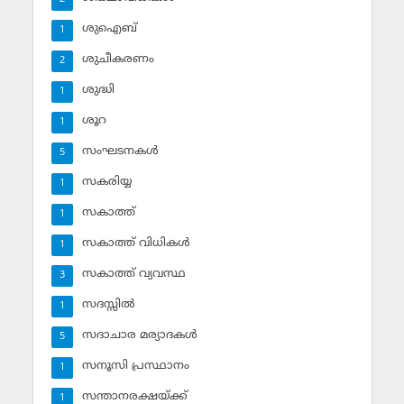
ശുഐബ്‌
1
ശുചീകരണം
2
ശുദ്ധി
1
ശൂറ
1
സംഘടനകള്‍
5
സകരിയ്യ
1
സകാത്ത്‌
1
സകാത്ത്‌ വിധികള്‍
1
സകാത്ത്‌ വ്യവസ്ഥ
3
സദസ്സില്‍
1
സദാചാര മര്യാദകള്‍
5
സനൂസി പ്രസ്ഥാനം
1
സന്താനരക്ഷയ്ക്ക്
1