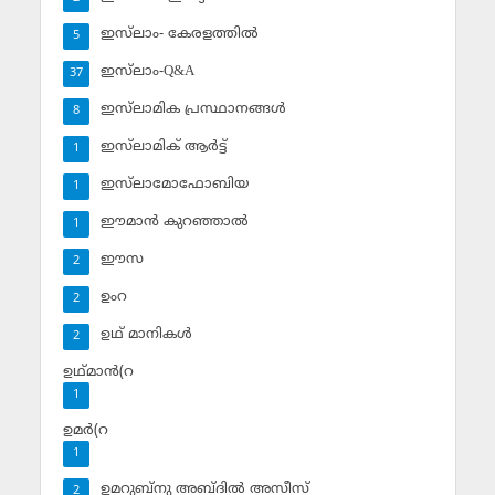
ഇസ്‌ലാം- കേരളത്തില്‍
5
ഇസ്‌ലാം-Q&A
37
ഇസ്‌ലാമിക പ്രസ്ഥാനങ്ങള്‍
8
ഇസ്‌ലാമിക് ആര്‍ട്ട്
1
ഇസ്‌ലാമോഫോബിയ
1
ഈമാന്‍ കുറഞ്ഞാല്‍
1
ഈസ
2
ഉംറ
2
ഉഥ് മാനികള്‍
2
ഉഥ്മാന്‍(റ
1
ഉമര്‍(റ
1
ഉമറുബ്‌നു അബ്ദില്‍ അസീസ്‌
2