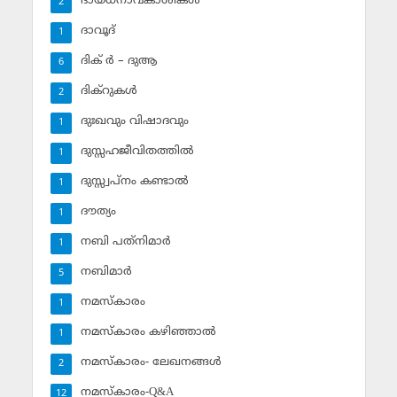
ദായധനാവകാശികള്‍
2
ദാവൂദ്‌
1
ദിക് ര്‍ – ദുആ
6
ദിക്‌റുകള്‍
2
ദുഃഖവും വിഷാദവും
1
ദുസ്സഹജീവിതത്തില്‍
1
ദുസ്സ്വപ്‌നം കണ്ടാല്‍
1
ദൗത്യം
1
നബി പത്‌നിമാര്‍
1
നബിമാര്‍
5
നമസ്‌കാരം
1
നമസ്‌കാരം കഴിഞ്ഞാല്‍
1
നമസ്‌കാരം- ലേഖനങ്ങള്‍
2
നമസ്‌കാരം-Q&A
12