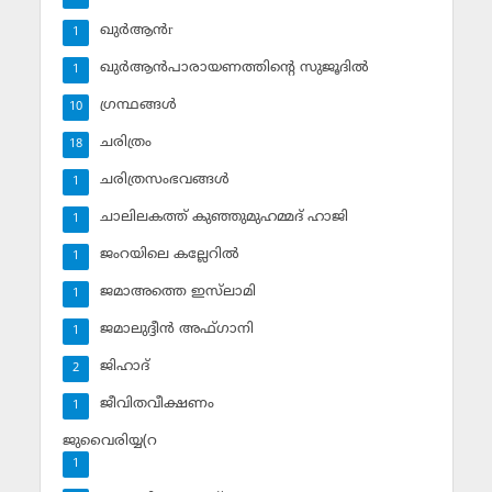
ഖുര്‍ആന്‍r
1
ഖുര്‍ആന്‍പാരായണത്തിന്റെ സുജൂദില്‍
1
ഗ്രന്ഥങ്ങള്‍
10
ചരിത്രം
18
ചരിത്രസംഭവങ്ങള്‍
1
ചാലിലകത്ത് കുഞ്ഞുമുഹമ്മദ് ഹാജി
1
ജംറയിലെ കല്ലേറില്‍
1
ജമാഅത്തെ ഇസ്‌ലാമി
1
ജമാലുദ്ദീന്‍ അഫ്ഗാനി
1
ജിഹാദ്‌
2
ജീവിതവീക്ഷണം
1
ജുവൈരിയ്യ(റ
1