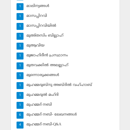
മാലിന്യങ്ങള്‍
1
മാസപ്പിറവി
1
മാസപ്പിറവിയില്‍
1
മുഅ്തസിം ബില്ലാഹ്
1
മുആവിയ
1
മുജാഹിദീന്‍ പ്രസ്ഥാനം
1
മുതവക്കില്‍ അലല്ലാഹ്
1
മുന്നൊരുക്കങ്ങള്‍
1
മുഹമ്മദുബ്‌നു അബ്ദില്‍ വഹ്ഹാബ്
1
മുഹമ്മദുല്‍ മഹ്ദി
1
മുഹമ്മദ് നബി
1
മുഹമ്മദ് നബി- ലേഖനങ്ങള്‍
6
മുഹമ്മദ് നബി-Q&A
4