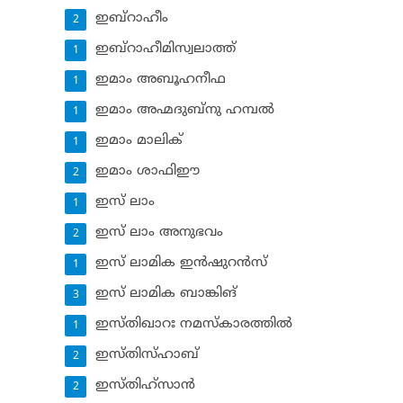
ഇബ്‌റാഹീം
2
ഇബ്‌റാഹീമിസ്വലാത്ത്
1
ഇമാം അബൂഹനീഫ
1
ഇമാം അഹ്മദുബ്‌നു ഹമ്പല്‍
1
ഇമാം മാലിക്
1
ഇമാം ശാഫിഈ
2
ഇസ് ലാം
1
ഇസ് ലാം അനുഭവം
2
ഇസ് ലാമിക ഇന്‍ഷുറന്‍സ്‌
1
ഇസ് ലാമിക ബാങ്കിങ്‌
3
ഇസ്തിഖാറഃ നമസ്‌കാരത്തില്‍
1
ഇസ്തിസ്ഹാബ്
2
ഇസ്തിഹ്‌സാന്‍
2