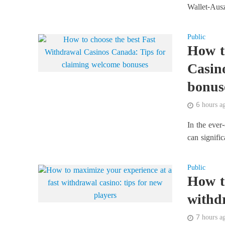
Wallet-Ausz
Public
How t
Casin
bonus
6 hours a
In the ever
can signifi
Public
How t
withdr
7 hours a