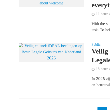
every
11 hours 
With the su
task. To hel
Public
Veilig
Legal
13 hours 
In 2026 zij
en betrouwb