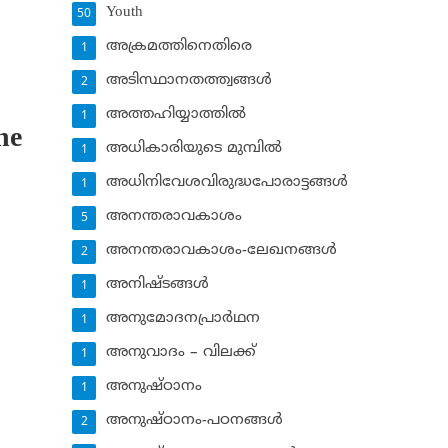
Youth
50
അക്രമത്തിനെതിരെ
1
അടിസ്ഥാനതത്ത്വങ്ങള്‍
2
അത്തഹിയ്യാത്തില്‍
1
ne
അധികാരിയുടെ മുമ്പില്‍
1
അധിനിവേശവിരുദ്ധപോരാട്ടങ്ങള്‍
1
അനന്തരാവകാശം
5
അനന്തരാവകാശം-ലേഖനങ്ങള്‍
2
അനിഷ്ടങ്ങള്‍
1
അനുമോദനപ്രാര്‍ഥന
1
അനുവാദം – വിലക്ക്‌
1
അനുഷ്ഠാനം
1
അനുഷ്ഠാനം-പഠനങ്ങള്‍
2