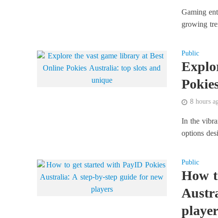
Gaming enth
growing tre
Public
Explor
Pokies
8 hours a
In the vibr
options des
Public
How t
Austra
player