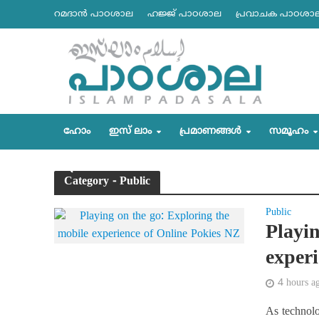
റമദാന്‍ പാഠശാല
ഹജ്ജ് പാഠശാല
പ്രവാചക പാഠശാ
ഹോം
ഇസ് ലാം
പ്രമാണങ്ങള്‍
സമൂഹം
Category - Public
Public
Playi
exper
4 hours a
As technolo