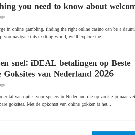
thing you need to know about welco
ago
rge in online gambling, finding the right online casino can be a daunt
p you navigate this exciting world, we’ll explore the...
 en snel: iDEAL betalingen op Beste
e Goksites van Nederland 2026
ago
n er tal van opties voor spelers in Nederland die op zoek zijn naar vei
are goksites. Met de opkomst van online gokken is het...