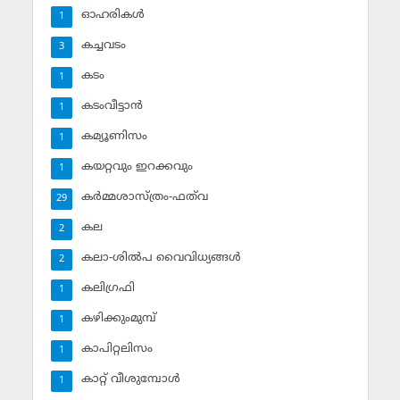
ഓഹരികള്‍
1
കച്ചവടം
3
കടം
1
കടംവീട്ടാന്‍
1
കമ്യൂണിസം
1
കയറ്റവും ഇറക്കവും
1
കര്‍മ്മശാസ്ത്രം-ഫത്‌വ
29
കല
2
കലാ-ശില്‍പ വൈവിധ്യങ്ങള്‍
2
കലിഗ്രഫി
1
കഴിക്കുംമുമ്പ്
1
കാപിറ്റലിസം
1
കാറ്റ് വീശുമ്പോള്‍
1