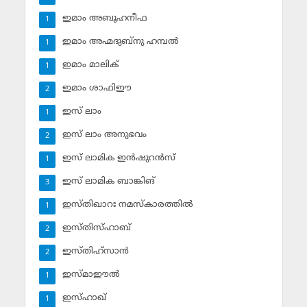
ഇമാം അബൂഹനീഫ
1
ഇമാം അഹ്മദുബ്‌നു ഹമ്പല്‍
1
ഇമാം മാലിക്
1
ഇമാം ശാഫിഈ
2
ഇസ് ലാം
1
ഇസ് ലാം അനുഭവം
2
ഇസ് ലാമിക ഇന്‍ഷുറന്‍സ്‌
1
ഇസ് ലാമിക ബാങ്കിങ്‌
3
ഇസ്തിഖാറഃ നമസ്‌കാരത്തില്‍
1
ഇസ്തിസ്ഹാബ്
2
ഇസ്തിഹ്‌സാന്‍
2
ഇസ്മാഈല്‍
1
ഇസ്ഹാഖ്‌
1