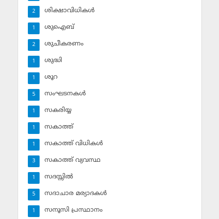
ശിക്ഷാവിധികള്‍
2
ശുഐബ്‌
1
ശുചീകരണം
2
ശുദ്ധി
1
ശൂറ
1
സംഘടനകള്‍
5
സകരിയ്യ
1
സകാത്ത്‌
1
സകാത്ത്‌ വിധികള്‍
1
സകാത്ത്‌ വ്യവസ്ഥ
3
സദസ്സില്‍
1
സദാചാര മര്യാദകള്‍
5
സനൂസി പ്രസ്ഥാനം
1