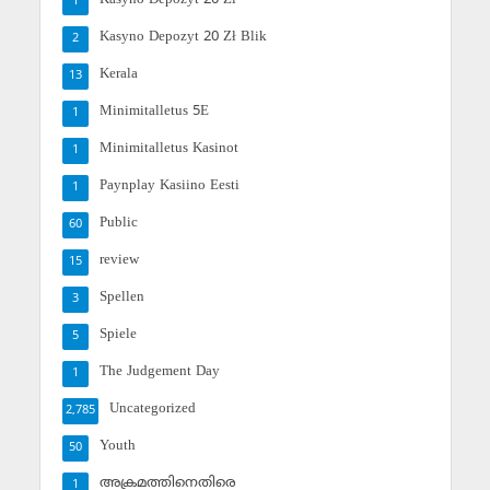
1
Kasyno Depozyt 20 Zł Blik
2
Kerala
13
Minimitalletus 5E
1
Minimitalletus Kasinot
1
Paynplay Kasiino Eesti
1
Public
60
review
15
Spellen
3
Spiele
5
The Judgement Day
1
Uncategorized
2,785
Youth
50
അക്രമത്തിനെതിരെ
1