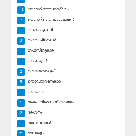
ഞാനറിഞ്ഞ ഇസ്‌ലാം
118
ഞാനറിഞ്ഞ പ്രവാചകന്‍
7
ഡെമോക്രസി
1
തത്ത്വചിന്തകര്‍
3
തഫ്‌സീറുകള്‍
1
തവക്കുല്‍
1
തെരഞ്ഞെടുപ്പ്
2
തെറ്റുധാരണകള്‍
5
തൗറാത്ത്
1
ദജ്ജാലില്‍നിന്ന് അഭയം
1
ദര്‍ശനം
2
ദര്‍ശനങ്ങള്‍
1
ദാമ്പത്യം
21