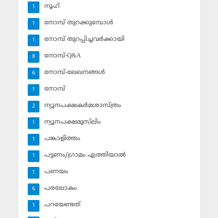
നൂഹ്‌
1
നോമ്പ് തുറക്കുമ്പോള്‍
1
നോമ്പ് തുറപ്പിച്ചവര്‍ക്കായി
1
നോമ്പ്-Q&A
8
നോമ്പ്-ലേഖനങ്ങള്‍
6
നോമ്പ്‌
1
ന്യൂനപക്ഷകര്‍മശാസ്ത്രം
2
ന്യൂനപക്ഷമുസ്‌ലിം
1
പങ്കാളിത്തം
1
പട്ടണം/ഗ്രാമം എത്തിയാല്‍
1
പണയം
1
പരലോകം
6
പറയേണ്ടത്
1