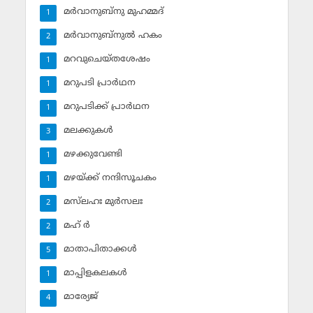
മര്‍വാനുബ്‌നു മുഹമ്മദ്
1
മര്‍വാനുബ്‌നുല്‍ ഹകം
2
മറവുചെയ്തശേഷം
1
മറുപടി പ്രാര്‍ഥന
1
മറുപടിക്ക് പ്രാര്‍ഥന
1
മലക്കുകള്‍
3
മഴക്കുവേണ്ടി
1
മഴയ്ക്ക് നന്ദിസൂചകം
1
മസ്‌ലഹഃ മുര്‍സലഃ
2
മഹ് ര്‍
2
മാതാപിതാക്കള്‍
5
മാപ്പിളകലകള്‍
1
മാര്യേജ്
4