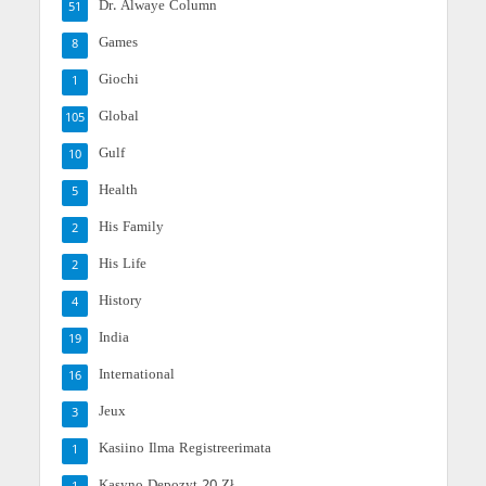
Dr. Alwaye Column
51
Games
8
Giochi
1
Global
105
Gulf
10
Health
5
His Family
2
His Life
2
History
4
India
19
International
16
Jeux
3
Kasiino Ilma Registreerimata
1
Kasyno Depozyt 20 Zł