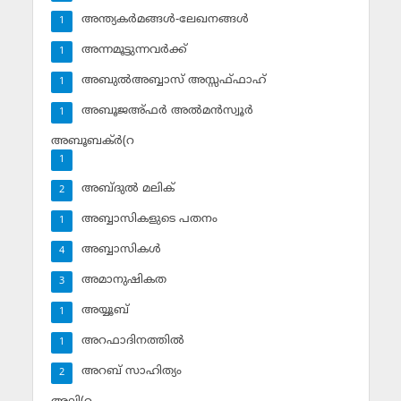
അന്ത്യകര്‍മങ്ങള്‍-ലേഖനങ്ങള്‍
1
അന്നമൂട്ടുന്നവര്‍ക്ക്
1
അബുല്‍അബ്ബാസ് അസ്സഫ്ഫാഹ്‌
1
അബൂജഅ്ഫര്‍ അല്‍മന്‍സ്വൂര്‍
1
അബൂബക്ര്‍(റ
1
അബ്ദുല്‍ മലിക്‌
2
അബ്ബാസികളുടെ പതനം
1
അബ്ബാസികള്‍
4
അമാനുഷികത
3
അയ്യൂബ്‌
1
അറഫാദിനത്തില്‍
1
അറബ് സാഹിത്യം
2