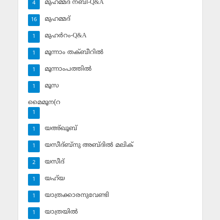
മുഹമ്മദ് നബി-Q&A
4
മുഹമ്മദ്‌
16
മുഹര്‍റം-Q&A
1
മൂന്നാം തക്ബീറില്‍
1
മൂന്നാംപത്തില്‍
1
മൂസ
1
മൈമൂന(റ
1
യഅ്ഖൂബ്‌
1
യസീദ്ബ്‌നു അബ്ദില്‍ മലിക്‌
1
യസീദ്‌
2
യഹ്‌യ
1
യാത്രക്കാരനുവേണ്ടി
1
യാത്രയില്‍
1