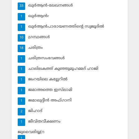
ഖുര്‍ആന്‍-ലേഖനങ്ങള്‍
33
ഖുര്‍ആന്‍r
1
ഖുര്‍ആന്‍പാരായണത്തിന്റെ സുജൂദില്‍
1
ഗ്രന്ഥങ്ങള്‍
10
ചരിത്രം
18
ചരിത്രസംഭവങ്ങള്‍
1
ചാലിലകത്ത് കുഞ്ഞുമുഹമ്മദ് ഹാജി
1
ജംറയിലെ കല്ലേറില്‍
1
ജമാഅത്തെ ഇസ്‌ലാമി
1
ജമാലുദ്ദീന്‍ അഫ്ഗാനി
1
ജിഹാദ്‌
2
ജീവിതവീക്ഷണം
1
ജുവൈരിയ്യ(റ
1