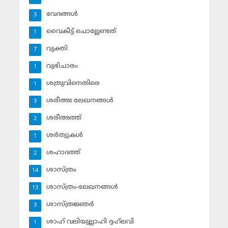
വേദങ്ങള്‍
3
വൈകീട്ട് ചൊല്ലേണ്ടത്
1
വ്യക്തി
7
വ്യഭിചാരം
1
ശത്രുവിനെതിരെ
1
ശരീഅഃ ലേഖനങ്ങള്‍
3
ശരീഅത്ത്
2
ശര്‍ത്വുകള്‍
1
ശഹാദത്ത്
2
ശാസ്ത്രം
14
ശാസ്ത്രം-ലേഖനങ്ങള്‍
13
ശാസ്ത്രജ്ഞര്‍
3
ശാഹ് വലിയുല്ലാഹി ദ്ദഹ്‌ലവി
1