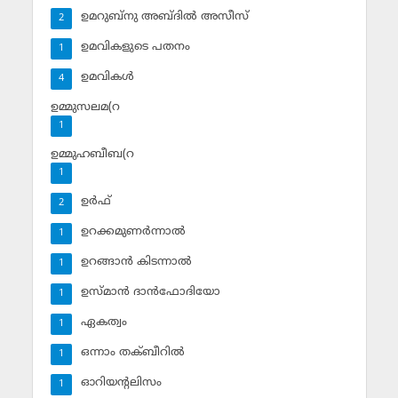
ഉമറുബ്‌നു അബ്ദില്‍ അസീസ്‌
2
ഉമവികളുടെ പതനം
1
ഉമവികള്‍
4
ഉമ്മുസലമ(റ
1
ഉമ്മുഹബീബ(റ
1
ഉര്‍ഫ്
2
ഉറക്കമുണര്‍ന്നാല്‍
1
ഉറങ്ങാന്‍ കിടന്നാല്‍
1
ഉസ്മാന്‍ ദാന്‍ഫോദിയോ
1
ഏകത്വം
1
ഒന്നാം തക്ബീറില്‍
1
ഓറിയന്റലിസം
1