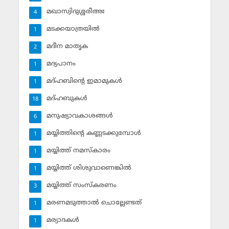
മഖാസ്വിദുശ്ശരീഅഃ
4
മടക്കയാത്രയില്‍
1
മദീന മാതൃക
2
മദ്യപാനം
1
മദ്ഹബിന്റെ ഇമാമുകള്‍
1
മദ്ഹബുകള്‍
18
മനുഷ്യാവകാശങ്ങള്‍
6
മയ്യിത്തിന്റെ കണ്ണടക്കുമ്പോള്‍
1
മയ്യിത്ത് നമസ്‌കാരം
1
മയ്യിത്ത് ശിശുവാണെങ്കില്‍
1
മയ്യിത്ത് സംസ്‌കരണം
3
മരണമടുത്താല്‍ ചൊല്ലേണ്ടത്
1
മര്യാദകള്‍
1