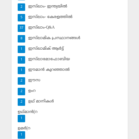
ഇസ്‌ലാം- ഇന്ത്യയില്‍
2
ഇസ്‌ലാം- കേരളത്തില്‍
5
ഇസ്‌ലാം-Q&A
37
ഇസ്‌ലാമിക പ്രസ്ഥാനങ്ങള്‍
8
ഇസ്‌ലാമിക് ആര്‍ട്ട്
1
ഇസ്‌ലാമോഫോബിയ
1
ഈമാന്‍ കുറഞ്ഞാല്‍
1
ഈസ
2
ഉംറ
2
ഉഥ് മാനികള്‍
2
ഉഥ്മാന്‍(റ
1
ഉമര്‍(റ
1