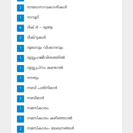
ദായധനാവകാശികള്‍
2
ദാവൂദ്‌
1
ദിക് ര്‍ – ദുആ
6
ദിക്‌റുകള്‍
2
ദുഃഖവും വിഷാദവും
1
ദുസ്സഹജീവിതത്തില്‍
1
ദുസ്സ്വപ്‌നം കണ്ടാല്‍
1
ദൗത്യം
1
നബി പത്‌നിമാര്‍
1
നബിമാര്‍
5
നമസ്‌കാരം
1
നമസ്‌കാരം കഴിഞ്ഞാല്‍
1
നമസ്‌കാരം- ലേഖനങ്ങള്‍
2