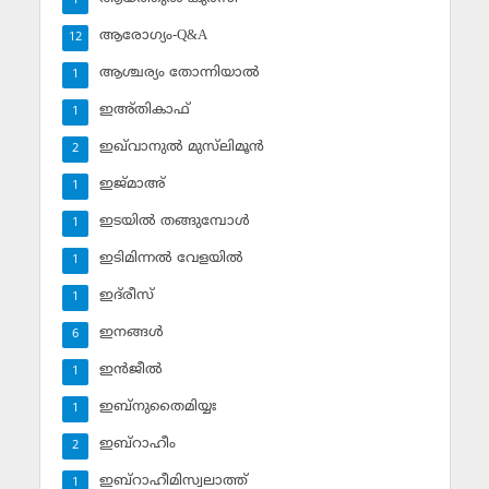
1
ആരോഗ്യം-Q&A
12
ആശ്ചര്യം തോന്നിയാല്‍
1
ഇഅ്തികാഫ്‌
1
ഇഖ്‌വാനുല്‍ മുസ്‌ലിമൂന്‍
2
ഇജ്മാഅ്
1
ഇടയില്‍ തങ്ങുമ്പോള്‍
1
ഇടിമിന്നല്‍ വേളയില്‍
1
ഇദ്‌രീസ്‌
1
ഇനങ്ങള്‍
6
ഇന്‍ജീല്‍
1
ഇബ്‌നുതൈമിയ്യഃ
1
ഇബ്‌റാഹീം
2
ഇബ്‌റാഹീമിസ്വലാത്ത്
1