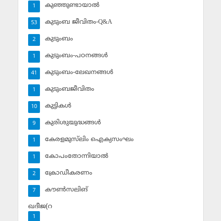
കുഞ്ഞുണ്ടായാല്‍
1
കുടുംബ ജീവിതം-Q&A
53
കുടുംബം
2
കുടുംബം-പഠനങ്ങള്‍
1
കുടുംബം-ലേഖനങ്ങള്‍
41
കുടുംബജീവിതം
1
കുട്ടികള്‍
10
കുരിശുയുദ്ധങ്ങള്‍
9
കേരളമുസ്‌ലിം ഐക്യസംഘം
1
കോപംതോന്നിയാല്‍
1
ക്രോഡീകരണം
2
കൗണ്‍സലിങ്‌
7
ഖദീജ(റ
1