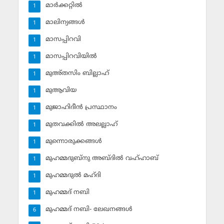
മാര്‍ക്കറ്റില്‍
1
മാലിന്യങ്ങള്‍
1
മാസപ്പിറവി
1
മാസപ്പിറവിയില്‍
1
മുഅ്തസിം ബില്ലാഹ്
1
മുആവിയ
1
മുജാഹിദീന്‍ പ്രസ്ഥാനം
1
മുതവക്കില്‍ അലല്ലാഹ്
1
മുന്നൊരുക്കങ്ങള്‍
1
മുഹമ്മദുബ്‌നു അബ്ദില്‍ വഹ്ഹാബ്
1
മുഹമ്മദുല്‍ മഹ്ദി
1
മുഹമ്മദ് നബി
1
മുഹമ്മദ് നബി- ലേഖനങ്ങള്‍
6