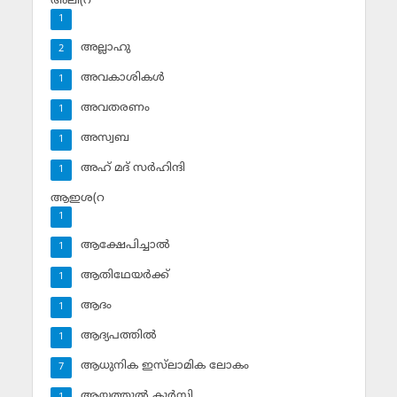
അലി(റ
1
അല്ലാഹു
2
അവകാശികള്‍
1
അവതരണം
1
അസ്വബ
1
അഹ് മദ് സര്‍ഹിന്ദി
1
ആഇശ(റ
1
ആക്ഷേപിച്ചാല്‍
1
ആതിഥേയര്‍ക്ക്
1
ആദം
1
ആദ്യപത്തില്‍
1
ആധുനിക ഇസ്‌ലാമിക ലോകം
7
ആയത്തുല്‍ കുര്‍സി