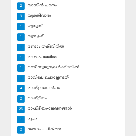
യാസീന്‍ പഠനം
2
യുക്തിവാദം
3
യൂനുസ്‌
1
യൂസുഫ്‌
1
രണ്ടാം തക്ബീറില്‍
1
രണ്ടാംപത്തില്‍
1
രണ്ട് സുജൂദുകള്‍ക്കിടയില്‍
1
രാവിലെ ചൊല്ലേണ്ടത്
1
രാഷ്ട്രസങ്കല്‍പം
4
രാഷ്ട്രീയം
2
രാഷ്ട്രീയം-ലേഖനങ്ങള്‍
23
രൂപം
1
രോഗം – ചികിത്സ
2