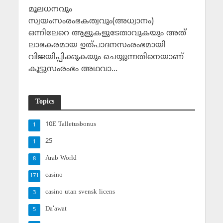
മൂലധനവും
സ്വയംസംരംഭകത്വവും(അധ്വാനം)
ഒന്നിലേറെ ആളുകളുടേതാവുകയും അത്
ലാഭകരമായ ഉത്പാദനസംരംഭമായി
വിജയിപ്പിക്കുകയും ചെയ്യുന്നതിനെയാണ്
കൂട്ടുസംരംഭം അഥവാ...
Topics
10E Talletusbonus
1
25
1
Arab World
8
casino
171
casino utan svensk licens
3
Da'awat
5