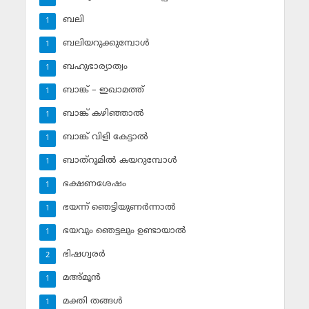
ബലി
1
ബലിയറുക്കുമ്പോള്‍
1
ബഹുഭാര്യാത്വം
1
ബാങ്ക് – ഇഖാമത്ത്
1
ബാങ്ക് കഴിഞ്ഞാല്‍
1
ബാങ്ക് വിളി കേട്ടാല്‍
1
ബാത്‌റൂമില്‍ കയറുമ്പോള്‍
1
ഭക്ഷണശേഷം
1
ഭയന്ന് ഞെട്ടിയുണര്‍ന്നാല്‍
1
ഭയവും ഞെട്ടലും ഉണ്ടായാല്‍
1
ഭിഷഗ്വരര്‍
2
മഅ്മൂന്‍
1
മക്തി തങ്ങള്‍
1