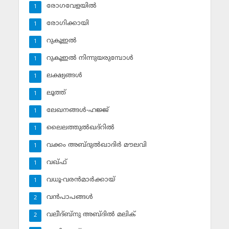
രോഗവേളയില്‍
1
രോഗിക്കായി
1
റുകൂഇല്‍
1
റുകൂഇല്‍ നിന്നുയരുമ്പോള്‍
1
ലക്ഷ്യങ്ങള്‍
1
ലൂത്ത്‌
1
ലേഖനങ്ങള്‍-ഹജ്ജ്‌
1
ലൈലത്തുല്‍ഖദ്‌റില്‍
1
വക്കം അബ്ദുല്‍ഖാദിര്‍ മൗലവി
1
വഖ്ഫ്
1
വധൂ-വരന്‍മാര്‍ക്കായ്
1
വന്‍പാപങ്ങള്‍
2
വലീദ്ബ്‌നു അബ്ദില്‍ മലിക്‌
2