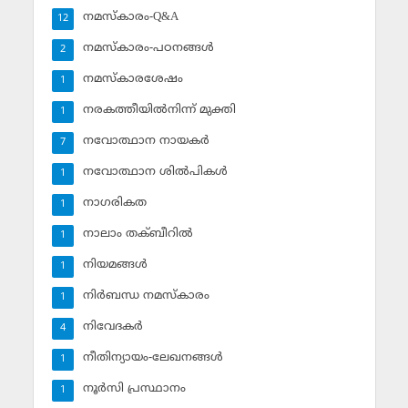
നമസ്‌കാരം-Q&A
12
നമസ്‌കാരം-പഠനങ്ങള്‍
2
നമസ്‌കാരശേഷം
1
നരകത്തീയില്‍നിന്ന് മുക്തി
1
നവോത്ഥാന നായകര്‍
7
നവോത്ഥാന ശില്‍പികള്‍
1
നാഗരികത
1
നാലാം തക്ബീറില്‍
1
നിയമങ്ങള്‍
1
നിര്‍ബന്ധ നമസ്‌കാരം
1
നിവേദകര്‍
4
നീതിന്യായം-ലേഖനങ്ങള്‍
1
നൂര്‍സി പ്രസ്ഥാനം
1