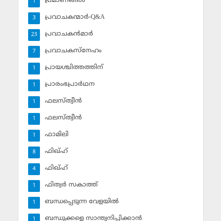
പ്രമാണങ്ങള്‍
1
പ്രവാചകന്മാര്‍-Q&A
3
പ്രവാചകന്‍മാര്‍
23
പ്രവാചകസ്‌നേഹം
7
പ്രായശ്ചിത്തത്തിന്
1
പ്രാരംഭപ്രാര്‍ഥന
1
ഫലസ്ത്വീൻ
1
ഫലസ്ത്വീൻ
1
ഫാമിലി
1
ഫിഖ്ഹ്
8
ഫിഖ്ഹ്‌
4
ഫിത്വര്‍ സകാത്ത്‌
1
ബന്ധപ്പെടുന്ന വേളയില്‍
1
ബന്ധുക്കളെ സാന്ത്വനിപ്പിക്കാന്‍
1