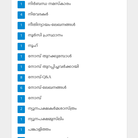
നിര്‍ബന്ധ നമസ്‌കാരം
1
നിവേദകര്‍
4
നീതിന്യായം-ലേഖനങ്ങള്‍
1
നൂര്‍സി പ്രസ്ഥാനം
1
നൂഹ്‌
1
നോമ്പ് തുറക്കുമ്പോള്‍
1
നോമ്പ് തുറപ്പിച്ചവര്‍ക്കായി
1
നോമ്പ്-Q&A
8
നോമ്പ്-ലേഖനങ്ങള്‍
6
നോമ്പ്‌
1
ന്യൂനപക്ഷകര്‍മശാസ്ത്രം
2
ന്യൂനപക്ഷമുസ്‌ലിം
1
പങ്കാളിത്തം
1