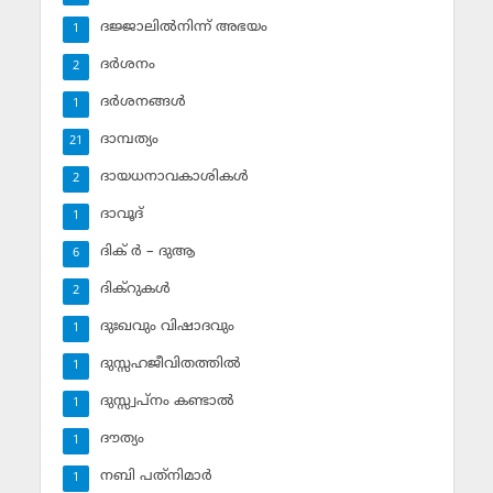
ദജ്ജാലില്‍നിന്ന് അഭയം
1
ദര്‍ശനം
2
ദര്‍ശനങ്ങള്‍
1
ദാമ്പത്യം
21
ദായധനാവകാശികള്‍
2
ദാവൂദ്‌
1
ദിക് ര്‍ – ദുആ
6
ദിക്‌റുകള്‍
2
ദുഃഖവും വിഷാദവും
1
ദുസ്സഹജീവിതത്തില്‍
1
ദുസ്സ്വപ്‌നം കണ്ടാല്‍
1
ദൗത്യം
1
നബി പത്‌നിമാര്‍
1