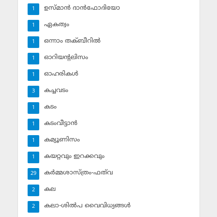
ഉസ്മാന്‍ ദാന്‍ഫോദിയോ
1
ഏകത്വം
1
ഒന്നാം തക്ബീറില്‍
1
ഓറിയന്റലിസം
1
ഓഹരികള്‍
1
കച്ചവടം
3
കടം
1
കടംവീട്ടാന്‍
1
കമ്യൂണിസം
1
കയറ്റവും ഇറക്കവും
1
കര്‍മ്മശാസ്ത്രം-ഫത്‌വ
29
കല
2
കലാ-ശില്‍പ വൈവിധ്യങ്ങള്‍
2