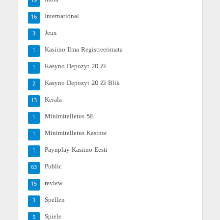
19
International
16
Jeux
3
Kasiino Ilma Registreerimata
1
Kasyno Depozyt 20 Zł
1
Kasyno Depozyt 20 Zł Blik
2
Kerala
13
Minimitalletus 5E
1
Minimitalletus Kasinot
1
Paynplay Kasiino Eesti
1
Public
63
review
15
Spellen
3
Spiele
5