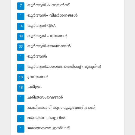
ഖുര്‍ആന്‍ & സയന്‍സ്‌
7
ഖുര്‍ആന്‍– വിമര്‍ശനങ്ങള്‍
1
ഖുര്‍ആന്‍-Q&A
14
ഖുര്‍ആന്‍-പഠനങ്ങള്‍
38
ഖുര്‍ആന്‍-ലേഖനങ്ങള്‍
33
ഖുര്‍ആന്‍r
1
ഖുര്‍ആന്‍പാരായണത്തിന്റെ സുജൂദില്‍
1
ഗ്രന്ഥങ്ങള്‍
10
ചരിത്രം
18
ചരിത്രസംഭവങ്ങള്‍
1
ചാലിലകത്ത് കുഞ്ഞുമുഹമ്മദ് ഹാജി
1
ജംറയിലെ കല്ലേറില്‍
1
ജമാഅത്തെ ഇസ്‌ലാമി
1