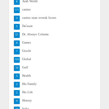
Arab World
8
casino
171
casino utan svensk licens
3
Da'awat
5
Dr. Alwaye Column
51
Games
8
Giochi
1
Global
105
Gulf
10
Health
5
His Family
2
His Life
2
History
4
India