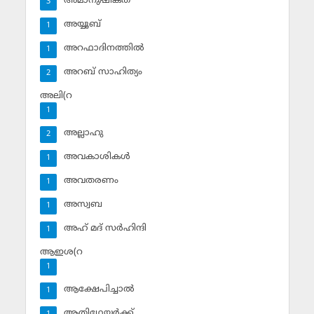
അമാനുഷികത
3
അയ്യൂബ്‌
1
അറഫാദിനത്തില്‍
1
അറബ് സാഹിത്യം
2
അലി(റ
1
അല്ലാഹു
2
അവകാശികള്‍
1
അവതരണം
1
അസ്വബ
1
അഹ് മദ് സര്‍ഹിന്ദി
1
ആഇശ(റ
1
ആക്ഷേപിച്ചാല്‍
1
ആതിഥേയര്‍ക്ക്