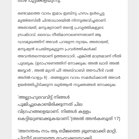
താഴ് പൂട്ടിക്കളയുന്നു.’
രണ്ടാമത്തെ വാദം ഇമാം ഇബ്‌നു ഹസം ഉള്‍പ്പെട്ട
മുഅ്തസിലീ ചിന്താധാരയില്‍ നിന്നുത്ഭവിച്ചതാണ്.
അതായത്, മനുഷ്യനാണ് തന്റെ പ്രവൃത്തികളുടെ
സ്രഷ്ടാവ്. ദൈവം നീതിമാനാണെന്നതാണ് ആ
വാദമുഖത്തിന് അവര്‍ പറയുന്ന ന്യായം. അതായത്,
മനുഷ്യന്‍ ചെയ്തുകൂട്ടുന്ന പ്രവര്‍ത്തികള്‍ക്ക്
അവന്‍തന്നെയാണ് ഉത്തരവാദി. എങ്കില്‍ മാത്രമാണ് നീതി
പുലരുക. (ഉദാഹരണത്തിന് നോക്കുക: അല്‍ ഖാദി അല്‍
ജബ്ബാര്‍ , അല്‍ മുഗ്നി ഫീ അബ്‌വാബി ത്തൗഹീദി വല്‍
അദ്ല്‍-വാള്യം 8) . തങ്ങളുടെ വാദം സമര്‍ഥിക്കാന്‍ അവര്‍
ഉയര്‍ത്തിപ്പിടിക്കുന്ന ഖുര്‍ആന്‍ സൂക്തങ്ങള്‍ നോക്കുക:
‘അല്ലാഹുവെവിട്ട് നിങ്ങള്‍
പൂജിച്ചുകൊണ്ടിരിക്കുന്നത് ചില
വിഗ്രഹങ്ങളെയാണ്. നിങ്ങള്‍ കള്ളം
കെട്ടിയുണ്ടാക്കുകയാണ്.'(അല്‍ അന്‍കബൂത് 17)
‘അനന്തരം നാം ആ ബീജത്തെ ഭ്രൂണമാക്കി മാറ്റി.
പിന്നീട് ഭ്രൂണത്തെ മാംസക്കട്ടയാക്കി.