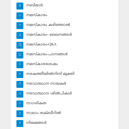
നബിമാര്‍
5
നമസ്‌കാരം
1
നമസ്‌കാരം കഴിഞ്ഞാല്‍
1
നമസ്‌കാരം- ലേഖനങ്ങള്‍
2
നമസ്‌കാരം-Q&A
12
നമസ്‌കാരം-പഠനങ്ങള്‍
2
നമസ്‌കാരശേഷം
1
നരകത്തീയില്‍നിന്ന് മുക്തി
1
നവോത്ഥാന നായകര്‍
7
നവോത്ഥാന ശില്‍പികള്‍
1
നാഗരികത
1
നാലാം തക്ബീറില്‍
1
നിയമങ്ങള്‍
1