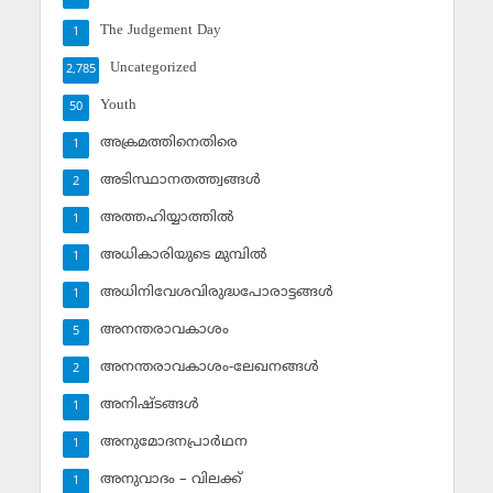
The Judgement Day
1
Uncategorized
2,785
Youth
50
അക്രമത്തിനെതിരെ
1
അടിസ്ഥാനതത്ത്വങ്ങള്‍
2
അത്തഹിയ്യാത്തില്‍
1
അധികാരിയുടെ മുമ്പില്‍
1
അധിനിവേശവിരുദ്ധപോരാട്ടങ്ങള്‍
1
അനന്തരാവകാശം
5
അനന്തരാവകാശം-ലേഖനങ്ങള്‍
2
അനിഷ്ടങ്ങള്‍
1
അനുമോദനപ്രാര്‍ഥന
1
അനുവാദം – വിലക്ക്‌
1