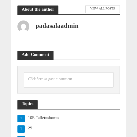
VIEW ALL POSTS
About the author
padasalaadmin
Add Comment
Click here to post a comment
Topics
10E Talletusbonus
1
25
1