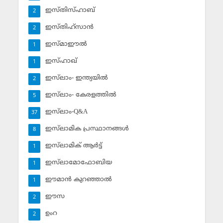
ഇസ്തിസ്ഹാബ്
2
ഇസ്തിഹ്‌സാന്‍
2
ഇസ്മാഈല്‍
1
ഇസ്ഹാഖ്‌
1
ഇസ്‌ലാം- ഇന്ത്യയില്‍
2
ഇസ്‌ലാം- കേരളത്തില്‍
5
ഇസ്‌ലാം-Q&A
37
ഇസ്‌ലാമിക പ്രസ്ഥാനങ്ങള്‍
8
ഇസ്‌ലാമിക് ആര്‍ട്ട്
1
ഇസ്‌ലാമോഫോബിയ
1
ഈമാന്‍ കുറഞ്ഞാല്‍
1
ഈസ
2
ഉംറ
2