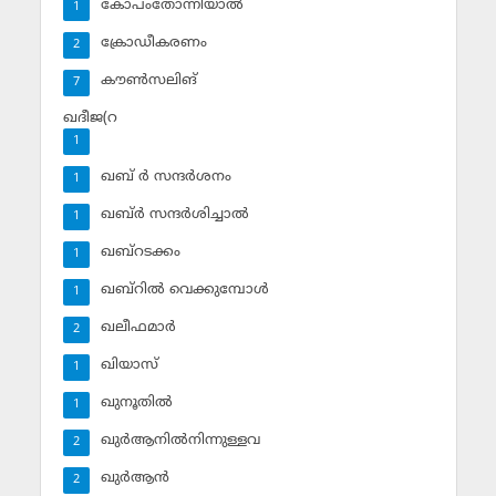
കോപംതോന്നിയാല്‍
1
ക്രോഡീകരണം
2
കൗണ്‍സലിങ്‌
7
ഖദീജ(റ
1
ഖബ് ര്‍ സന്ദര്‍ശനം
1
ഖബ്ര്‍ സന്ദര്‍ശിച്ചാല്‍
1
ഖബ്‌റടക്കം
1
ഖബ്‌റില്‍ വെക്കുമ്പോള്‍
1
ഖലീഫമാര്‍
2
ഖിയാസ്
1
ഖുനൂതില്‍
1
ഖുര്‍ആനില്‍നിന്നുള്ളവ
2
ഖുര്‍ആന്‍
2