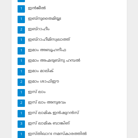
ഇന്‍ജീല്‍
1
ഇബ്‌നുതൈമിയ്യഃ
1
ഇബ്‌റാഹീം
2
ഇബ്‌റാഹീമിസ്വലാത്ത്
1
ഇമാം അബൂഹനീഫ
1
ഇമാം അഹ്മദുബ്‌നു ഹമ്പല്‍
1
ഇമാം മാലിക്
1
ഇമാം ശാഫിഈ
2
ഇസ് ലാം
1
ഇസ് ലാം അനുഭവം
2
ഇസ് ലാമിക ഇന്‍ഷുറന്‍സ്‌
1
ഇസ് ലാമിക ബാങ്കിങ്‌
3
ഇസ്തിഖാറഃ നമസ്‌കാരത്തില്‍
1