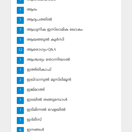
1
ആദം
1
ആദ്യപത്തില്‍
1
ആധുനിക ഇസ്‌ലാമിക ലോകം
7
ആയത്തുല്‍ കുര്‍സി
1
ആരോഗ്യം-Q&A
12
ആശ്ചര്യം തോന്നിയാല്‍
1
ഇഅ്തികാഫ്‌
1
ഇഖ്‌വാനുല്‍ മുസ്‌ലിമൂന്‍
2
ഇജ്മാഅ്
1
ഇടയില്‍ തങ്ങുമ്പോള്‍
1
ഇടിമിന്നല്‍ വേളയില്‍
1
ഇദ്‌രീസ്‌
1
ഇനങ്ങള്‍
6