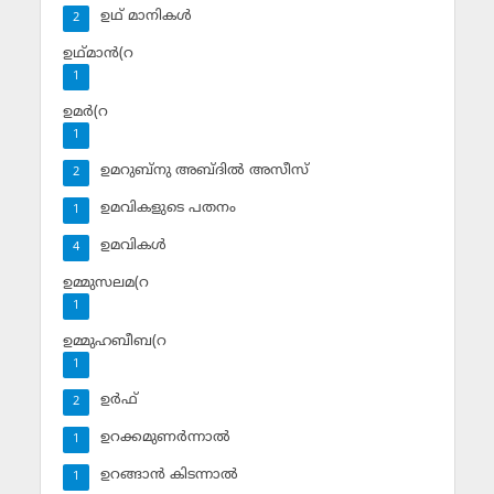
ഉഥ് മാനികള്‍
2
ഉഥ്മാന്‍(റ
1
ഉമര്‍(റ
1
ഉമറുബ്‌നു അബ്ദില്‍ അസീസ്‌
2
ഉമവികളുടെ പതനം
1
ഉമവികള്‍
4
ഉമ്മുസലമ(റ
1
ഉമ്മുഹബീബ(റ
1
ഉര്‍ഫ്
2
ഉറക്കമുണര്‍ന്നാല്‍
1
ഉറങ്ങാന്‍ കിടന്നാല്‍
1