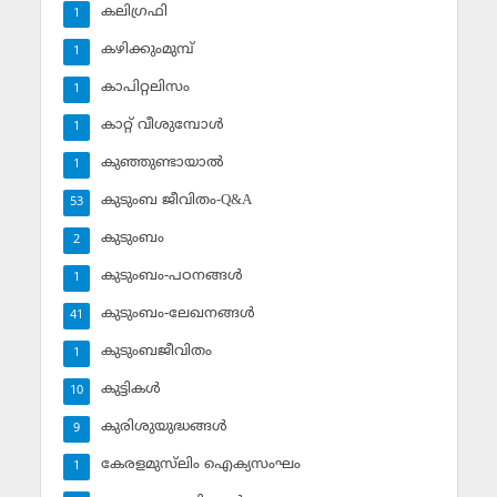
കലിഗ്രഫി
1
കഴിക്കുംമുമ്പ്
1
കാപിറ്റലിസം
1
കാറ്റ് വീശുമ്പോള്‍
1
കുഞ്ഞുണ്ടായാല്‍
1
കുടുംബ ജീവിതം-Q&A
53
കുടുംബം
2
കുടുംബം-പഠനങ്ങള്‍
1
കുടുംബം-ലേഖനങ്ങള്‍
41
കുടുംബജീവിതം
1
കുട്ടികള്‍
10
കുരിശുയുദ്ധങ്ങള്‍
9
കേരളമുസ്‌ലിം ഐക്യസംഘം
1