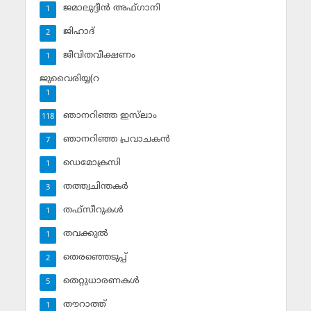
ജമാലുദ്ദീന്‍ അഫ്ഗാനി
1
ജിഹാദ്‌
2
ജീവിതവീക്ഷണം
1
ജുവൈരിയ്യ(റ
1
ഞാനറിഞ്ഞ ഇസ്‌ലാം
118
ഞാനറിഞ്ഞ പ്രവാചകന്‍
7
ഡെമോക്രസി
1
തത്ത്വചിന്തകര്‍
3
തഫ്‌സീറുകള്‍
1
തവക്കുല്‍
1
തെരഞ്ഞെടുപ്പ്
2
തെറ്റുധാരണകള്‍
5
തൗറാത്ത്
1