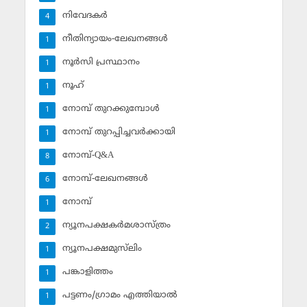
നിവേദകര്‍
4
നീതിന്യായം-ലേഖനങ്ങള്‍
1
നൂര്‍സി പ്രസ്ഥാനം
1
നൂഹ്‌
1
നോമ്പ് തുറക്കുമ്പോള്‍
1
നോമ്പ് തുറപ്പിച്ചവര്‍ക്കായി
1
നോമ്പ്-Q&A
8
നോമ്പ്-ലേഖനങ്ങള്‍
6
നോമ്പ്‌
1
ന്യൂനപക്ഷകര്‍മശാസ്ത്രം
2
ന്യൂനപക്ഷമുസ്‌ലിം
1
പങ്കാളിത്തം
1
പട്ടണം/ഗ്രാമം എത്തിയാല്‍
1