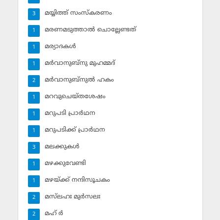
മയ്യിത്ത് സംസ്‌കരണം
3
മരണമടുത്താല്‍ ചൊല്ലേണ്ടത്
1
മര്യാദകള്‍
1
മര്‍വാനുബ്‌നു മുഹമ്മദ്
1
മര്‍വാനുബ്‌നുല്‍ ഹകം
2
മറവുചെയ്തശേഷം
1
മറുപടി പ്രാര്‍ഥന
1
മറുപടിക്ക് പ്രാര്‍ഥന
1
മലക്കുകള്‍
3
മഴക്കുവേണ്ടി
1
മഴയ്ക്ക് നന്ദിസൂചകം
1
മസ്‌ലഹഃ മുര്‍സലഃ
2
മഹ് ര്‍
2