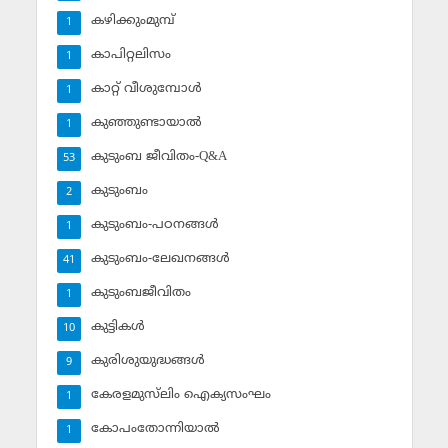
കഴിക്കുംമുമ്പ്
1
കാപിറ്റലിസം
1
കാറ്റ് വീശുമ്പോള്‍
1
കുഞ്ഞുണ്ടായാല്‍
1
കുടുംബ ജീവിതം-Q&A
53
കുടുംബം
2
കുടുംബം-പഠനങ്ങള്‍
1
കുടുംബം-ലേഖനങ്ങള്‍
41
കുടുംബജീവിതം
1
കുട്ടികള്‍
10
കുരിശുയുദ്ധങ്ങള്‍
9
കേരളമുസ്‌ലിം ഐക്യസംഘം
1
കോപംതോന്നിയാല്‍
1