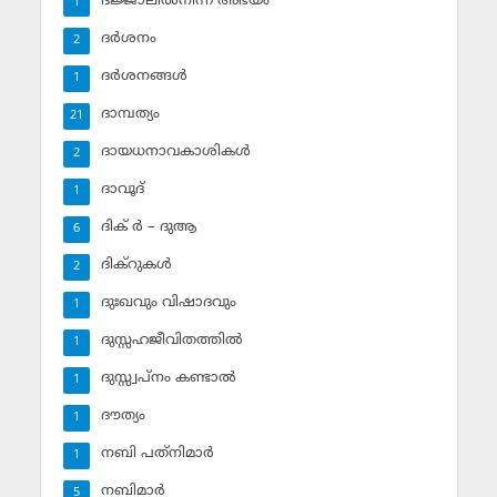
ദജ്ജാലില്‍നിന്ന് അഭയം
1
ദര്‍ശനം
2
ദര്‍ശനങ്ങള്‍
1
ദാമ്പത്യം
21
ദായധനാവകാശികള്‍
2
ദാവൂദ്‌
1
ദിക് ര്‍ – ദുആ
6
ദിക്‌റുകള്‍
2
ദുഃഖവും വിഷാദവും
1
ദുസ്സഹജീവിതത്തില്‍
1
ദുസ്സ്വപ്‌നം കണ്ടാല്‍
1
ദൗത്യം
1
നബി പത്‌നിമാര്‍
1
നബിമാര്‍
5