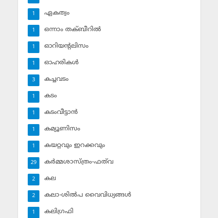
ഏകത്വം
1
ഒന്നാം തക്ബീറില്‍
1
ഓറിയന്റലിസം
1
ഓഹരികള്‍
1
കച്ചവടം
3
കടം
1
കടംവീട്ടാന്‍
1
കമ്യൂണിസം
1
കയറ്റവും ഇറക്കവും
1
കര്‍മ്മശാസ്ത്രം-ഫത്‌വ
29
കല
2
കലാ-ശില്‍പ വൈവിധ്യങ്ങള്‍
2
കലിഗ്രഫി
1