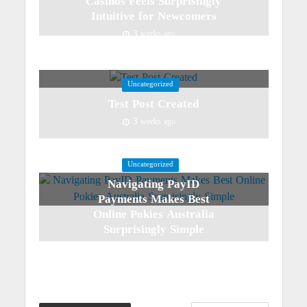
Casinos Feels Surprisingly
Intuitive for Newcomers
3 weeks ago
Uncategorized
Test Post Created
3 weeks ago
Uncategorized
Navigating PayID
Payments Makes Best
Online Pokies Australia
Surprisingly Simple
3 weeks ago