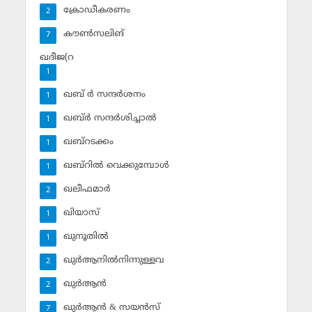
ക്രോഡീകരണം
2
കൗണ്‍സലിങ്‌
7
ഖദീജ(റ
1
ഖബ് ര്‍ സന്ദര്‍ശനം
1
ഖബ്ര്‍ സന്ദര്‍ശിച്ചാല്‍
1
ഖബ്‌റടക്കം
1
ഖബ്‌റില്‍ വെക്കുമ്പോള്‍
1
ഖലീഫമാര്‍
2
ഖിയാസ്
1
ഖുനൂതില്‍
1
ഖുര്‍ആനില്‍നിന്നുള്ളവ
2
ഖുര്‍ആന്‍
2
ഖുര്‍ആന്‍ & സയന്‍സ്‌
7