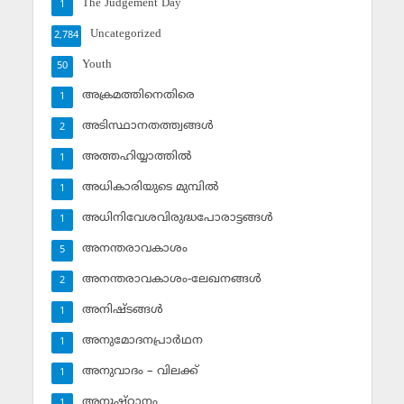
The Judgement Day
1
Uncategorized
2,784
Youth
50
അക്രമത്തിനെതിരെ
1
അടിസ്ഥാനതത്ത്വങ്ങള്‍
2
അത്തഹിയ്യാത്തില്‍
1
അധികാരിയുടെ മുമ്പില്‍
1
അധിനിവേശവിരുദ്ധപോരാട്ടങ്ങള്‍
1
അനന്തരാവകാശം
5
അനന്തരാവകാശം-ലേഖനങ്ങള്‍
2
അനിഷ്ടങ്ങള്‍
1
അനുമോദനപ്രാര്‍ഥന
1
അനുവാദം – വിലക്ക്‌
1
അനുഷ്ഠാനം
1