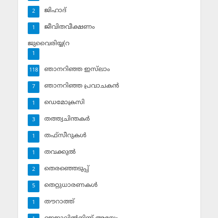
ജിഹാദ്‌
2
ജീവിതവീക്ഷണം
1
ജുവൈരിയ്യ(റ
1
ഞാനറിഞ്ഞ ഇസ്‌ലാം
118
ഞാനറിഞ്ഞ പ്രവാചകന്‍
7
ഡെമോക്രസി
1
തത്ത്വചിന്തകര്‍
3
തഫ്‌സീറുകള്‍
1
തവക്കുല്‍
1
തെരഞ്ഞെടുപ്പ്
2
തെറ്റുധാരണകള്‍
5
തൗറാത്ത്
1