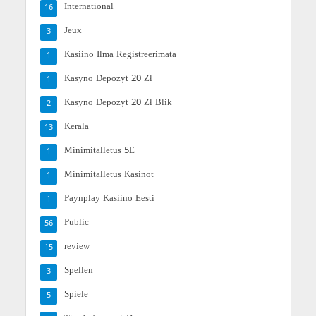
International
16
Jeux
3
Kasiino Ilma Registreerimata
1
Kasyno Depozyt 20 Zł
1
Kasyno Depozyt 20 Zł Blik
2
Kerala
13
Minimitalletus 5E
1
Minimitalletus Kasinot
1
Paynplay Kasiino Eesti
1
Public
56
review
15
Spellen
3
Spiele
5