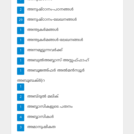
അനുഷ്ഠാനം-പഠനങ്ങള്‍
2
അനുഷ്ഠാനം-ലേഖനങ്ങള്‍
29
അന്ത്യകര്‍മങ്ങള്‍
1
അന്ത്യകര്‍മങ്ങള്‍-ലേഖനങ്ങള്‍
1
അന്നമൂട്ടുന്നവര്‍ക്ക്
1
അബുല്‍അബ്ബാസ് അസ്സഫ്ഫാഹ്‌
1
അബൂജഅ്ഫര്‍ അല്‍മന്‍സ്വൂര്‍
1
അബൂബക്ര്‍(റ
1
അബ്ദുല്‍ മലിക്‌
2
അബ്ബാസികളുടെ പതനം
1
അബ്ബാസികള്‍
4
അമാനുഷികത
3