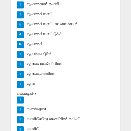
മുഹമ്മദുല്‍ മഹ്ദി
1
മുഹമ്മദ് നബി
1
മുഹമ്മദ് നബി- ലേഖനങ്ങള്‍
6
മുഹമ്മദ് നബി-Q&A
4
മുഹമ്മദ്‌
16
മുഹര്‍റം-Q&A
1
മൂന്നാം തക്ബീറില്‍
1
മൂന്നാംപത്തില്‍
1
മൂസ
1
മൈമൂന(റ
1
യഅ്ഖൂബ്‌
1
യസീദ്ബ്‌നു അബ്ദില്‍ മലിക്‌
1
യസീദ്‌
2