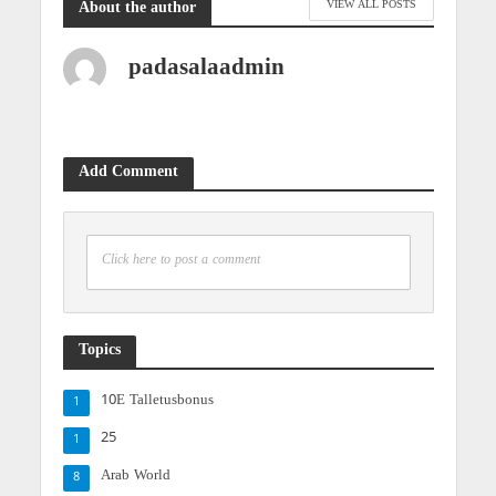
VIEW ALL POSTS
About the author
padasalaadmin
Add Comment
Click here to post a comment
Topics
10E Talletusbonus
1
25
1
Arab World
8