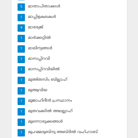
മാതാപിതാക്കള്‍
5
മാപ്പിളകലകള്‍
1
മാര്യേജ്
4
മാര്‍ക്കറ്റില്‍
1
മാലിന്യങ്ങള്‍
1
മാസപ്പിറവി
1
മാസപ്പിറവിയില്‍
1
മുഅ്തസിം ബില്ലാഹ്
1
മുആവിയ
1
മുജാഹിദീന്‍ പ്രസ്ഥാനം
1
മുതവക്കില്‍ അലല്ലാഹ്
1
മുന്നൊരുക്കങ്ങള്‍
1
മുഹമ്മദുബ്‌നു അബ്ദില്‍ വഹ്ഹാബ്
1