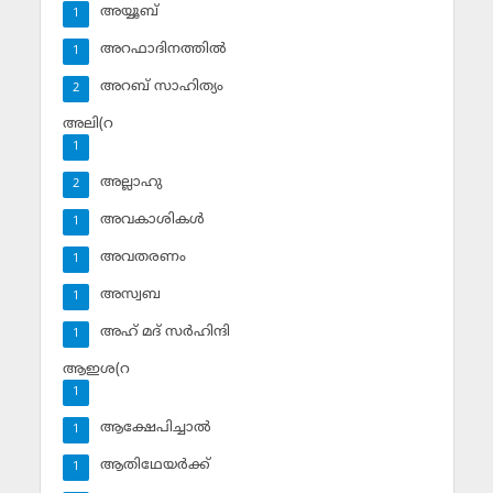
അയ്യൂബ്‌
1
അറഫാദിനത്തില്‍
1
അറബ് സാഹിത്യം
2
അലി(റ
1
അല്ലാഹു
2
അവകാശികള്‍
1
അവതരണം
1
അസ്വബ
1
അഹ് മദ് സര്‍ഹിന്ദി
1
ആഇശ(റ
1
ആക്ഷേപിച്ചാല്‍
1
ആതിഥേയര്‍ക്ക്
1