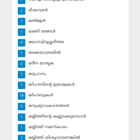
1
ഭിഷഗ്വരര്‍
2
മഅ്മൂന്‍
1
മക്തി തങ്ങള്‍
1
മഖാസ്വിദുശ്ശരീഅഃ
4
മടക്കയാത്രയില്‍
1
മദീന മാതൃക
2
മദ്യപാനം
1
മദ്ഹബിന്റെ ഇമാമുകള്‍
1
മദ്ഹബുകള്‍
18
മനുഷ്യാവകാശങ്ങള്‍
6
മയ്യിത്തിന്റെ കണ്ണടക്കുമ്പോള്‍
1
മയ്യിത്ത് നമസ്‌കാരം
1
മയ്യിത്ത് ശിശുവാണെങ്കില്‍
1