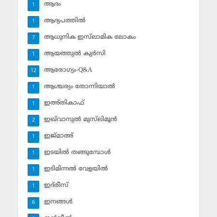
ആദം
1
ആദ്യപത്തില്‍
1
ആധുനിക ഇസ്‌ലാമിക ലോകം
7
ആയത്തുല്‍ കുര്‍സി
1
ആരോഗ്യം-Q&A
12
ആശ്ചര്യം തോന്നിയാല്‍
1
ഇഅ്തികാഫ്‌
1
ഇഖ്‌വാനുല്‍ മുസ്‌ലിമൂന്‍
2
ഇജ്മാഅ്
1
ഇടയില്‍ തങ്ങുമ്പോള്‍
1
ഇടിമിന്നല്‍ വേളയില്‍
1
ഇദ്‌രീസ്‌
1
ഇനങ്ങള്‍
6