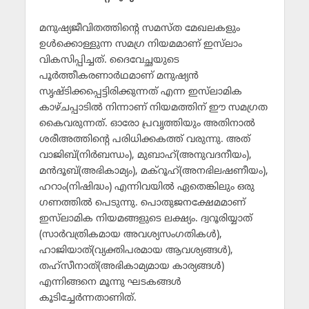
മനുഷ്യജീവിതത്തിന്റെ സമസ്ത മേഖലകളും
ഉള്‍ക്കൊള്ളുന്ന സമഗ്ര നിയമമാണ് ഇസ്‌ലാം
വികസിപ്പിച്ചത്. ദൈവേച്ഛയുടെ
പൂര്‍ത്തീകരണാര്‍ഥമാണ് മനുഷ്യന്‍
സൃഷ്ടിക്കപ്പെട്ടിരിക്കുന്നത് എന്ന ഇസ്‌ലാമിക
കാഴ്ചപ്പാടില്‍ നിന്നാണ് നിയമത്തിന് ഈ സമഗ്രത
കൈവരുന്നത്. ഓരോ പ്രവൃത്തിയും അതിനാല്‍
ശരീഅത്തിന്റെ പരിധിക്കകത്ത് വരുന്നു. അത്
വാജിബ്(നിര്‍ബന്ധം), മുബാഹ്(അനുവദനീയം),
മന്‍ദൂബ്(അഭികാമ്യം), മക്‌റൂഹ്(അനഭിലഷണീയം),
ഹറാം(നിഷിദ്ധം) എന്നിവയില്‍ ഏതെങ്കിലും ഒരു
ഗണത്തില്‍ പെടുന്നു. പൊതുജനക്ഷേമമാണ്
ഇസ്‌ലാമിക നിയമങ്ങളുടെ ലക്ഷ്യം. ദ്വറൂരിയ്യാത്
(സാര്‍വത്രികമായ അവശ്യസംഗതികള്‍),
ഹാജിയാത്(വ്യക്തിപരമായ ആവശ്യങ്ങള്‍),
തഹ്‌സീനാത്(അഭികാമ്യമായ കാര്യങ്ങള്‍)
എന്നിങ്ങനെ മൂന്നു ഘടകങ്ങള്‍
കൂടിച്ചേര്‍ന്നതാണിത്.