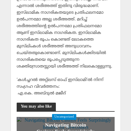
എന്നാല്‍ ശരീഅത്ത് ഇതിനു വിരുദ്ധമാണ്.
ഇസ്‌ലാമിക നാഗരികതയുടെ പ്രതിഫലനമോ
ഉല്‍പന്നമോ അല്ല ശരീഅത്ത്. മറിച്ച്
ശരീഅത്തിന്റെ ഉല്‍പന്നമോ പ്രതിഫലനമോ
ആണ് ഇസ്‌ലാമിക നാഗരികത. ഇസ്‌ലാമിക
നാഗരികത രൂപം കൊണ്ടത് ലോകത്തെ
മുസ്‌ലിംകള്‍ ശരീഅത്ത് അനുധാവനം
ചെയ്തതുകൊണ്ടാണ്. മുസ്‌ലിംകള്‍ക്കിടയില്‍
നാഗരികതയെ രൂപപ്പെടുത്തുന്ന
ശക്തിസ്രോതസ്സായി ശരീഅത്ത് നിലകൊള്ളുന്നു.
‘കള്‍ച്ചറല്‍ അറ്റ്‌ലസ് ഓഫ് ഇസ്‌ലാമി’ല്‍ നിന്ന്
സംഗ്രഹ വിവര്‍ത്തനം:
എ.കെ. അബ്ദുല്‍ മജീദ്
You may also like
Uncategorized
Navigating Bitcoin