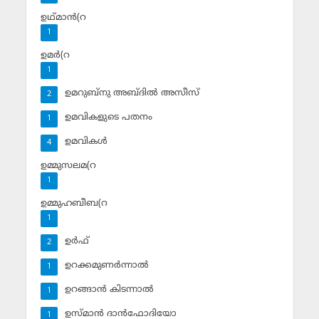
ഉഥ്മാന്‍(റ
1
ഉമര്‍(റ
1
ഉമറുബ്‌നു അബ്ദില്‍ അസീസ്‌
2
ഉമവികളുടെ പതനം
1
ഉമവികള്‍
4
ഉമ്മുസലമ(റ
1
ഉമ്മുഹബീബ(റ
1
ഉര്‍ഫ്
2
ഉറക്കമുണര്‍ന്നാല്‍
1
ഉറങ്ങാന്‍ കിടന്നാല്‍
1
ഉസ്മാന്‍ ദാന്‍ഫോദിയോ
1