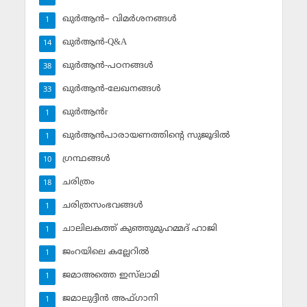
ഖുര്‍ആന്‍– വിമര്‍ശനങ്ങള്‍
1
ഖുര്‍ആന്‍-Q&A
14
ഖുര്‍ആന്‍-പഠനങ്ങള്‍
38
ഖുര്‍ആന്‍-ലേഖനങ്ങള്‍
33
ഖുര്‍ആന്‍r
1
ഖുര്‍ആന്‍പാരായണത്തിന്റെ സുജൂദില്‍
1
ഗ്രന്ഥങ്ങള്‍
10
ചരിത്രം
18
ചരിത്രസംഭവങ്ങള്‍
1
ചാലിലകത്ത് കുഞ്ഞുമുഹമ്മദ് ഹാജി
1
ജംറയിലെ കല്ലേറില്‍
1
ജമാഅത്തെ ഇസ്‌ലാമി
1
ജമാലുദ്ദീന്‍ അഫ്ഗാനി
1