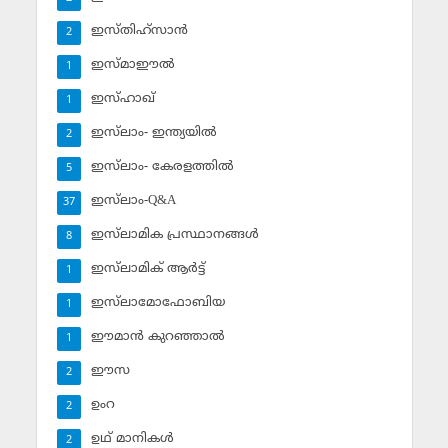
ഇസ്തിഹ്‌സാന്‍
2
ഇസ്മാഈല്‍
1
ഇസ്ഹാഖ്‌
1
ഇസ്‌ലാം- ഇന്ത്യയില്‍
2
ഇസ്‌ലാം- കേരളത്തില്‍
5
ഇസ്‌ലാം-Q&A
37
ഇസ്‌ലാമിക പ്രസ്ഥാനങ്ങള്‍
8
ഇസ്‌ലാമിക് ആര്‍ട്ട്
1
ഇസ്‌ലാമോഫോബിയ
1
ഈമാന്‍ കുറഞ്ഞാല്‍
1
ഈസ
2
ഉംറ
2
ഉഥ് മാനികള്‍
2