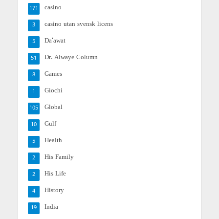
casino
171
casino utan svensk licens
3
Da'awat
5
Dr. Alwaye Column
51
Games
8
Giochi
1
Global
105
Gulf
10
Health
5
His Family
2
His Life
2
History
4
India
19