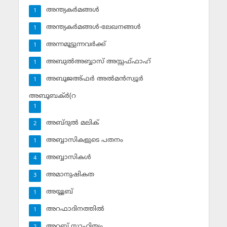
അന്ത്യകര്‍മങ്ങള്‍
1
അന്ത്യകര്‍മങ്ങള്‍-ലേഖനങ്ങള്‍
1
അന്നമൂട്ടുന്നവര്‍ക്ക്
1
അബുല്‍അബ്ബാസ് അസ്സഫ്ഫാഹ്‌
1
അബൂജഅ്ഫര്‍ അല്‍മന്‍സ്വൂര്‍
1
അബൂബക്ര്‍(റ
1
അബ്ദുല്‍ മലിക്‌
2
അബ്ബാസികളുടെ പതനം
1
അബ്ബാസികള്‍
4
അമാനുഷികത
3
അയ്യൂബ്‌
1
അറഫാദിനത്തില്‍
1
അറബ് സാഹിത്യം