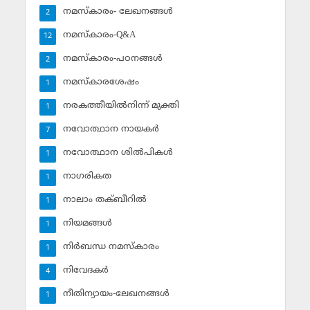
നമസ്‌കാരം- ലേഖനങ്ങള്‍
2
നമസ്‌കാരം-Q&A
12
നമസ്‌കാരം-പഠനങ്ങള്‍
2
നമസ്‌കാരശേഷം
1
നരകത്തീയില്‍നിന്ന് മുക്തി
1
നവോത്ഥാന നായകര്‍
7
നവോത്ഥാന ശില്‍പികള്‍
1
നാഗരികത
1
നാലാം തക്ബീറില്‍
1
നിയമങ്ങള്‍
1
നിര്‍ബന്ധ നമസ്‌കാരം
1
നിവേദകര്‍
4
നീതിന്യായം-ലേഖനങ്ങള്‍
1