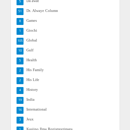
Da'awat
5
Dr. Alwaye Column
51
Games
8
Giochi
1
Global
105
Gulf
10
Health
5
His Family
2
His Life
2
History
4
India
19
International
16
Jeux
3
Kasiino Ilma Registreerimata
1