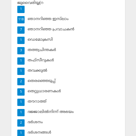
ജുവൈരിയ്യ(റ
1
ഞാനറിഞ്ഞ ഇസ്‌ലാം
118
ഞാനറിഞ്ഞ പ്രവാചകന്‍
7
ഡെമോക്രസി
1
തത്ത്വചിന്തകര്‍
3
തഫ്‌സീറുകള്‍
1
തവക്കുല്‍
1
തെരഞ്ഞെടുപ്പ്
2
തെറ്റുധാരണകള്‍
5
തൗറാത്ത്
1
ദജ്ജാലില്‍നിന്ന് അഭയം
1
ദര്‍ശനം
2
ദര്‍ശനങ്ങള്‍
1