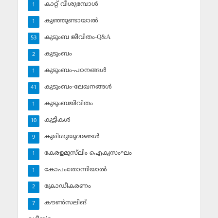
കാറ്റ് വീശുമ്പോള്‍
1
കുഞ്ഞുണ്ടായാല്‍
1
കുടുംബ ജീവിതം-Q&A
53
കുടുംബം
2
കുടുംബം-പഠനങ്ങള്‍
1
കുടുംബം-ലേഖനങ്ങള്‍
41
കുടുംബജീവിതം
1
കുട്ടികള്‍
10
കുരിശുയുദ്ധങ്ങള്‍
9
കേരളമുസ്‌ലിം ഐക്യസംഘം
1
കോപംതോന്നിയാല്‍
1
ക്രോഡീകരണം
2
കൗണ്‍സലിങ്‌
7