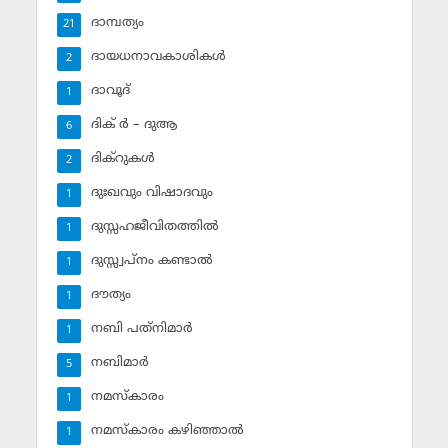
ദാമ്പത്യം
21
ദായധനാവകാശികള്‍
2
ദാവൂദ്‌
1
ദിക് ര്‍ – ദുആ
6
ദിക്‌റുകള്‍
2
ദുഃഖവും വിഷാദവും
1
ദുസ്സഹജീവിതത്തില്‍
1
ദുസ്സ്വപ്‌നം കണ്ടാല്‍
1
ദൗത്യം
1
നബി പത്‌നിമാര്‍
1
നബിമാര്‍
5
നമസ്‌കാരം
1
നമസ്‌കാരം കഴിഞ്ഞാല്‍
1