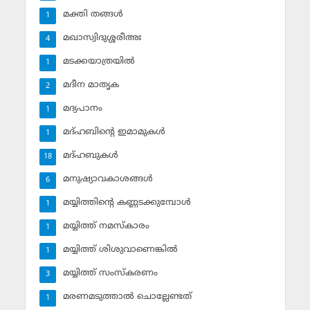
മക്തി തങ്ങള്‍
1
മഖാസ്വിദുശ്ശരീഅഃ
4
മടക്കയാത്രയില്‍
1
മദീന മാതൃക
2
മദ്യപാനം
1
മദ്ഹബിന്റെ ഇമാമുകള്‍
1
മദ്ഹബുകള്‍
18
മനുഷ്യാവകാശങ്ങള്‍
6
മയ്യിത്തിന്റെ കണ്ണടക്കുമ്പോള്‍
1
മയ്യിത്ത് നമസ്‌കാരം
1
മയ്യിത്ത് ശിശുവാണെങ്കില്‍
1
മയ്യിത്ത് സംസ്‌കരണം
3
മരണമടുത്താല്‍ ചൊല്ലേണ്ടത്
1