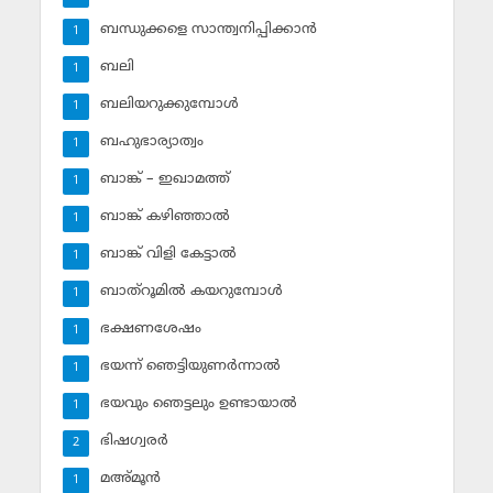
ബന്ധുക്കളെ സാന്ത്വനിപ്പിക്കാന്‍
1
ബലി
1
ബലിയറുക്കുമ്പോള്‍
1
ബഹുഭാര്യാത്വം
1
ബാങ്ക് – ഇഖാമത്ത്
1
ബാങ്ക് കഴിഞ്ഞാല്‍
1
ബാങ്ക് വിളി കേട്ടാല്‍
1
ബാത്‌റൂമില്‍ കയറുമ്പോള്‍
1
ഭക്ഷണശേഷം
1
ഭയന്ന് ഞെട്ടിയുണര്‍ന്നാല്‍
1
ഭയവും ഞെട്ടലും ഉണ്ടായാല്‍
1
ഭിഷഗ്വരര്‍
2
മഅ്മൂന്‍
1