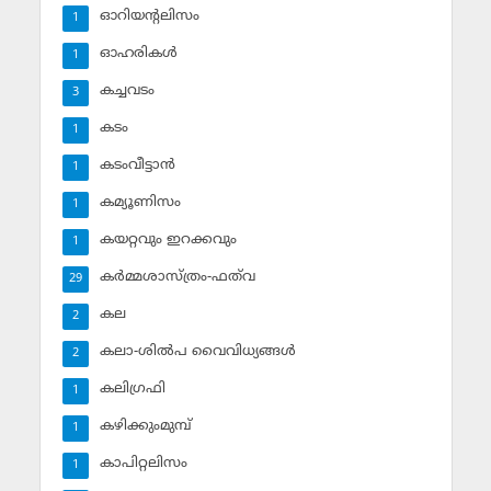
ഓറിയന്റലിസം
1
ഓഹരികള്‍
1
കച്ചവടം
3
കടം
1
കടംവീട്ടാന്‍
1
കമ്യൂണിസം
1
കയറ്റവും ഇറക്കവും
1
കര്‍മ്മശാസ്ത്രം-ഫത്‌വ
29
കല
2
കലാ-ശില്‍പ വൈവിധ്യങ്ങള്‍
2
കലിഗ്രഫി
1
കഴിക്കുംമുമ്പ്
1
കാപിറ്റലിസം
1