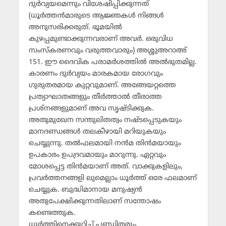
ദുര്‍വ്യയമെന്നും വിശേഷിപ്പിക്കുന്നത്
(ധൂര്‍ത്തന്‍മാരുടെ ആജ്ഞകള്‍ നിങ്ങള്‍
അനുസരിക്കരുത്. ഭൂമയില്‍
കുഴപ്പമുണ്ടാക്കുന്നവരാണ് അവര്‍. ഒരുവിധ
സംസ്‌കരണവും വരുത്തവാരും) അശ്ശുഅറാഅ്
151. ഈ ദൈവിക പരാമര്‍ശത്തില്‍ അല്‍ഭുതമില്ല.
കാരണം ദുര്‍വ്യയം മാരകമായ രോഗവും
ഗുരുതരമായ കുറ്റവുമാണ്. അങ്ങേയറ്റത്തെ
പ്രത്യാഘാതങ്ങളും തീര്‍ത്താല്‍ തീരാത്ത
പ്രശ്‌നങ്ങളുമാണ് അവ സൃഷ്ടിക്കുക.
അതുമുഖേന സന്തുലിതത്വം നഷ്ടപ്പെടുകയും
മാനദണ്ഡങ്ങള്‍ തലകീഴായി മറിയുകയും
ചെയ്യുന്നു. തല്‍ഫലമായി നന്‍മ തിന്‍മയായും
ഉപകാരം ഉപദ്രവമായും മാറുന്നു. ഏറ്റവും
മോശപ്പെട്ട തിന്‍മയാണ് അത്. വാക്കുകളിലും,
പ്രവര്‍ത്തനങ്ങളി ലുമെല്ലാം ധൂര്‍ത്ത് ഒരേ ഫലമാണ്
ചെയ്യുക. ബുദ്ധിമാനായ മനുഷ്യന്‍
അതുപേക്ഷിക്കുന്നതിലാണ് സന്തോഷം
കണ്ടെത്തുക.
ധൂര്‍ത്തിനെക്കുറിച്ച് പണ്ഡിതരും,