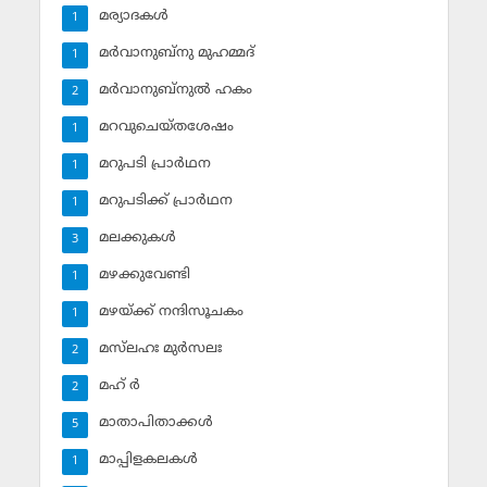
മര്യാദകള്‍
1
മര്‍വാനുബ്‌നു മുഹമ്മദ്
1
മര്‍വാനുബ്‌നുല്‍ ഹകം
2
മറവുചെയ്തശേഷം
1
മറുപടി പ്രാര്‍ഥന
1
മറുപടിക്ക് പ്രാര്‍ഥന
1
മലക്കുകള്‍
3
മഴക്കുവേണ്ടി
1
മഴയ്ക്ക് നന്ദിസൂചകം
1
മസ്‌ലഹഃ മുര്‍സലഃ
2
മഹ് ര്‍
2
മാതാപിതാക്കള്‍
5
മാപ്പിളകലകള്‍
1