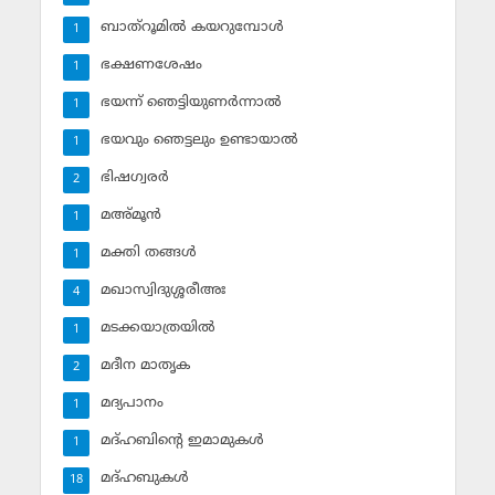
ബാത്‌റൂമില്‍ കയറുമ്പോള്‍
1
ഭക്ഷണശേഷം
1
ഭയന്ന് ഞെട്ടിയുണര്‍ന്നാല്‍
1
ഭയവും ഞെട്ടലും ഉണ്ടായാല്‍
1
ഭിഷഗ്വരര്‍
2
മഅ്മൂന്‍
1
മക്തി തങ്ങള്‍
1
മഖാസ്വിദുശ്ശരീഅഃ
4
മടക്കയാത്രയില്‍
1
മദീന മാതൃക
2
മദ്യപാനം
1
മദ്ഹബിന്റെ ഇമാമുകള്‍
1
മദ്ഹബുകള്‍
18