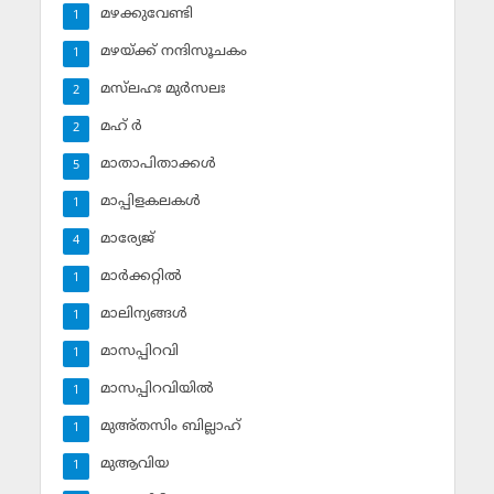
മഴക്കുവേണ്ടി
1
മഴയ്ക്ക് നന്ദിസൂചകം
1
മസ്‌ലഹഃ മുര്‍സലഃ
2
മഹ് ര്‍
2
മാതാപിതാക്കള്‍
5
മാപ്പിളകലകള്‍
1
മാര്യേജ്
4
മാര്‍ക്കറ്റില്‍
1
മാലിന്യങ്ങള്‍
1
മാസപ്പിറവി
1
മാസപ്പിറവിയില്‍
1
മുഅ്തസിം ബില്ലാഹ്
1
മുആവിയ
1