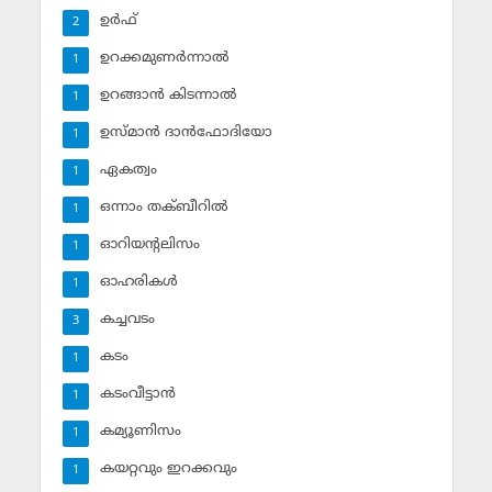
ഉര്‍ഫ്
2
ഉറക്കമുണര്‍ന്നാല്‍
1
ഉറങ്ങാന്‍ കിടന്നാല്‍
1
ഉസ്മാന്‍ ദാന്‍ഫോദിയോ
1
ഏകത്വം
1
ഒന്നാം തക്ബീറില്‍
1
ഓറിയന്റലിസം
1
ഓഹരികള്‍
1
കച്ചവടം
3
കടം
1
കടംവീട്ടാന്‍
1
കമ്യൂണിസം
1
കയറ്റവും ഇറക്കവും
1