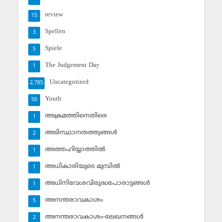
review
15
Spellen
3
Spiele
5
The Judgement Day
1
Uncategorized
2,785
Youth
50
അക്രമത്തിനെതിരെ
1
അടിസ്ഥാനതത്ത്വങ്ങള്‍
2
അത്തഹിയ്യാത്തില്‍
1
അധികാരിയുടെ മുമ്പില്‍
1
അധിനിവേശവിരുദ്ധപോരാട്ടങ്ങള്‍
1
അനന്തരാവകാശം
5
അനന്തരാവകാശം-ലേഖനങ്ങള്‍
2