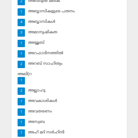
അബ്ദുല്‍ മലിക്‌
2
അബ്ബാസികളുടെ പതനം
1
അബ്ബാസികള്‍
4
അമാനുഷികത
3
അയ്യൂബ്‌
1
അറഫാദിനത്തില്‍
1
അറബ് സാഹിത്യം
2
അലി(റ
1
അല്ലാഹു
2
അവകാശികള്‍
1
അവതരണം
1
അസ്വബ
1
അഹ് മദ് സര്‍ഹിന്ദി
1