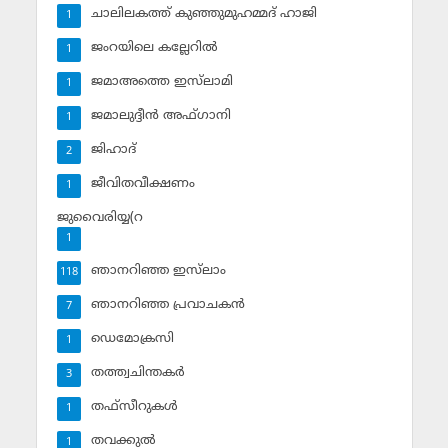
ചാലിലകത്ത് കുഞ്ഞുമുഹമ്മദ് ഹാജി
1
ജംറയിലെ കല്ലേറില്‍
1
ജമാഅത്തെ ഇസ്‌ലാമി
1
ജമാലുദ്ദീന്‍ അഫ്ഗാനി
1
ജിഹാദ്‌
2
ജീവിതവീക്ഷണം
1
ജുവൈരിയ്യ(റ
1
ഞാനറിഞ്ഞ ഇസ്‌ലാം
118
ഞാനറിഞ്ഞ പ്രവാചകന്‍
7
ഡെമോക്രസി
1
തത്ത്വചിന്തകര്‍
3
തഫ്‌സീറുകള്‍
1
തവക്കുല്‍
1