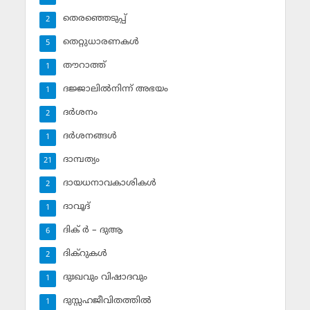
തെരഞ്ഞെടുപ്പ്
2
തെറ്റുധാരണകള്‍
5
തൗറാത്ത്
1
ദജ്ജാലില്‍നിന്ന് അഭയം
1
ദര്‍ശനം
2
ദര്‍ശനങ്ങള്‍
1
ദാമ്പത്യം
21
ദായധനാവകാശികള്‍
2
ദാവൂദ്‌
1
ദിക് ര്‍ – ദുആ
6
ദിക്‌റുകള്‍
2
ദുഃഖവും വിഷാദവും
1
ദുസ്സഹജീവിതത്തില്‍
1