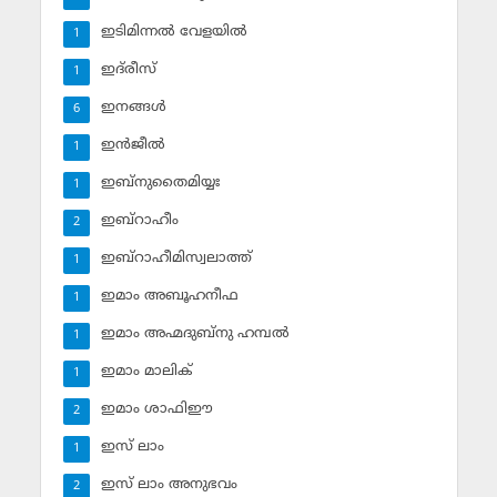
ഇടിമിന്നല്‍ വേളയില്‍
1
ഇദ്‌രീസ്‌
1
ഇനങ്ങള്‍
6
ഇന്‍ജീല്‍
1
ഇബ്‌നുതൈമിയ്യഃ
1
ഇബ്‌റാഹീം
2
ഇബ്‌റാഹീമിസ്വലാത്ത്
1
ഇമാം അബൂഹനീഫ
1
ഇമാം അഹ്മദുബ്‌നു ഹമ്പല്‍
1
ഇമാം മാലിക്
1
ഇമാം ശാഫിഈ
2
ഇസ് ലാം
1
ഇസ് ലാം അനുഭവം
2