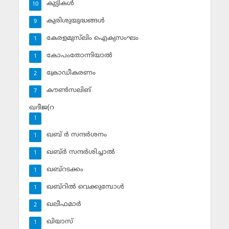
കുട്ടികള്‍
10
കുരിശുയുദ്ധങ്ങള്‍
9
കേരളമുസ്‌ലിം ഐക്യസംഘം
1
കോപംതോന്നിയാല്‍
1
ക്രോഡീകരണം
2
കൗണ്‍സലിങ്‌
7
ഖദീജ(റ
1
ഖബ് ര്‍ സന്ദര്‍ശനം
1
ഖബ്ര്‍ സന്ദര്‍ശിച്ചാല്‍
1
ഖബ്‌റടക്കം
1
ഖബ്‌റില്‍ വെക്കുമ്പോള്‍
1
ഖലീഫമാര്‍
2
ഖിയാസ്
1