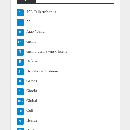
10E Talletusbonus
1
25
1
Arab World
8
casino
171
casino utan svensk licens
3
Da'awat
5
Dr. Alwaye Column
51
Games
8
Giochi
1
Global
105
Gulf
10
Health
5