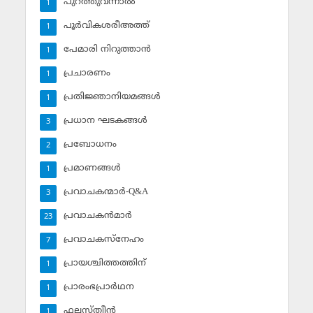
പുറത്തുവന്നാല്‍
1
പൂര്‍വികശരീഅത്ത്
1
പേമാരി നിറുത്താന്‍
1
പ്രചാരണം
1
പ്രതിജ്ഞാനിയമങ്ങള്‍
1
പ്രധാന ഘടകങ്ങള്‍
3
പ്രബോധനം
2
പ്രമാണങ്ങള്‍
1
പ്രവാചകന്മാര്‍-Q&A
3
പ്രവാചകന്‍മാര്‍
23
പ്രവാചകസ്‌നേഹം
7
പ്രായശ്ചിത്തത്തിന്
1
പ്രാരംഭപ്രാര്‍ഥന
1
ഫലസ്ത്വീൻ
1