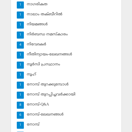
നാഗരികത
1
നാലാം തക്ബീറില്‍
1
നിയമങ്ങള്‍
1
നിര്‍ബന്ധ നമസ്‌കാരം
1
നിവേദകര്‍
4
നീതിന്യായം-ലേഖനങ്ങള്‍
1
നൂര്‍സി പ്രസ്ഥാനം
1
നൂഹ്‌
1
നോമ്പ് തുറക്കുമ്പോള്‍
1
നോമ്പ് തുറപ്പിച്ചവര്‍ക്കായി
1
നോമ്പ്-Q&A
8
നോമ്പ്-ലേഖനങ്ങള്‍
6
നോമ്പ്‌
1