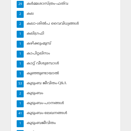
കര്‍മ്മശാസ്ത്രം-ഫത്‌വ
29
കല
2
കലാ-ശില്‍പ വൈവിധ്യങ്ങള്‍
2
കലിഗ്രഫി
1
കഴിക്കുംമുമ്പ്
1
കാപിറ്റലിസം
1
കാറ്റ് വീശുമ്പോള്‍
1
കുഞ്ഞുണ്ടായാല്‍
1
കുടുംബ ജീവിതം-Q&A
53
കുടുംബം
2
കുടുംബം-പഠനങ്ങള്‍
1
കുടുംബം-ലേഖനങ്ങള്‍
41
കുടുംബജീവിതം
1