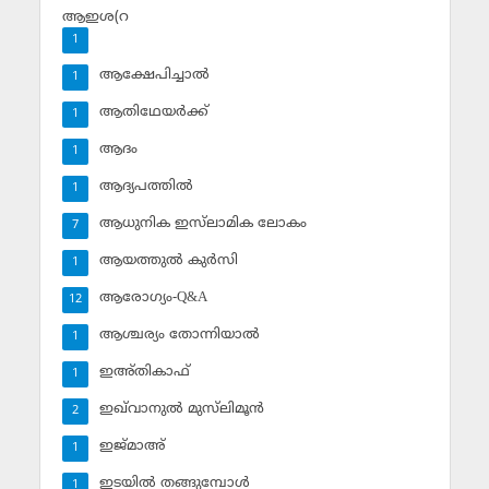
ആഇശ(റ
1
ആക്ഷേപിച്ചാല്‍
1
ആതിഥേയര്‍ക്ക്
1
ആദം
1
ആദ്യപത്തില്‍
1
ആധുനിക ഇസ്‌ലാമിക ലോകം
7
ആയത്തുല്‍ കുര്‍സി
1
ആരോഗ്യം-Q&A
12
ആശ്ചര്യം തോന്നിയാല്‍
1
ഇഅ്തികാഫ്‌
1
ഇഖ്‌വാനുല്‍ മുസ്‌ലിമൂന്‍
2
ഇജ്മാഅ്
1
ഇടയില്‍ തങ്ങുമ്പോള്‍
1