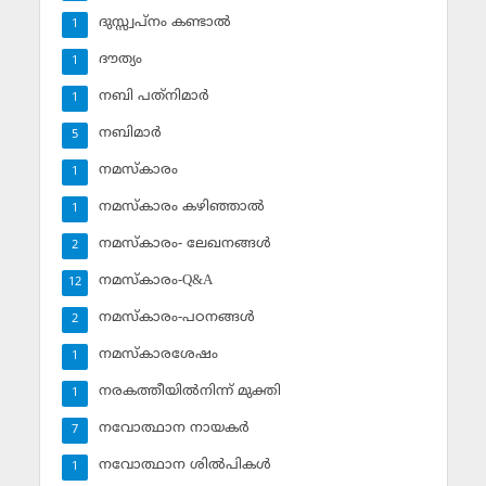
ദുസ്സ്വപ്‌നം കണ്ടാല്‍
1
ദൗത്യം
1
നബി പത്‌നിമാര്‍
1
നബിമാര്‍
5
നമസ്‌കാരം
1
നമസ്‌കാരം കഴിഞ്ഞാല്‍
1
നമസ്‌കാരം- ലേഖനങ്ങള്‍
2
നമസ്‌കാരം-Q&A
12
നമസ്‌കാരം-പഠനങ്ങള്‍
2
നമസ്‌കാരശേഷം
1
നരകത്തീയില്‍നിന്ന് മുക്തി
1
നവോത്ഥാന നായകര്‍
7
നവോത്ഥാന ശില്‍പികള്‍
1