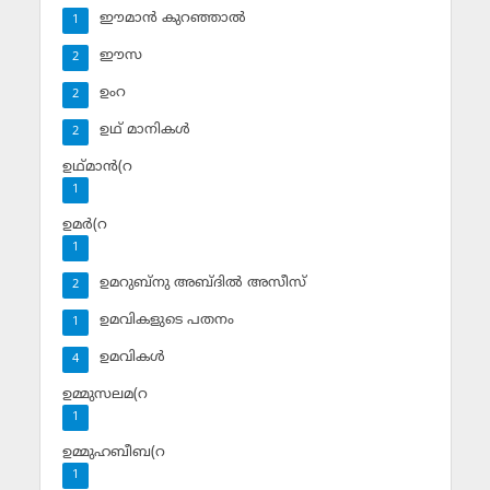
ഈമാന്‍ കുറഞ്ഞാല്‍
1
ഈസ
2
ഉംറ
2
ഉഥ് മാനികള്‍
2
ഉഥ്മാന്‍(റ
1
ഉമര്‍(റ
1
ഉമറുബ്‌നു അബ്ദില്‍ അസീസ്‌
2
ഉമവികളുടെ പതനം
1
ഉമവികള്‍
4
ഉമ്മുസലമ(റ
1
ഉമ്മുഹബീബ(റ
1