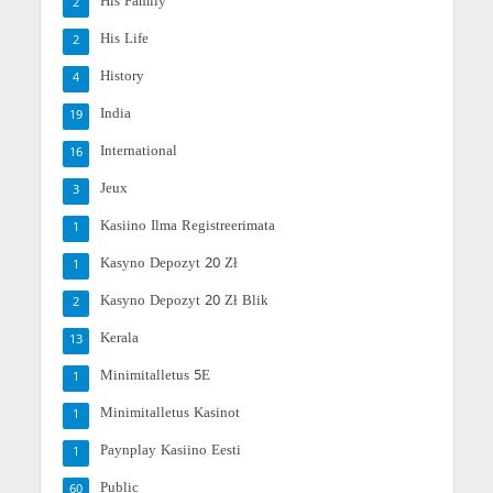
His Family
2
His Life
2
History
4
India
19
International
16
Jeux
3
Kasiino Ilma Registreerimata
1
Kasyno Depozyt 20 Zł
1
Kasyno Depozyt 20 Zł Blik
2
Kerala
13
Minimitalletus 5E
1
Minimitalletus Kasinot
1
Paynplay Kasiino Eesti
1
Public
60