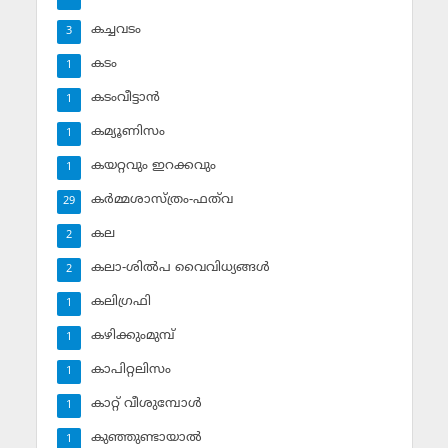
കച്ചവടം
3
കടം
1
കടംവീട്ടാന്‍
1
കമ്യൂണിസം
1
കയറ്റവും ഇറക്കവും
1
കര്‍മ്മശാസ്ത്രം-ഫത്‌വ
29
കല
2
കലാ-ശില്‍പ വൈവിധ്യങ്ങള്‍
2
കലിഗ്രഫി
1
കഴിക്കുംമുമ്പ്
1
കാപിറ്റലിസം
1
കാറ്റ് വീശുമ്പോള്‍
1
കുഞ്ഞുണ്ടായാല്‍
1