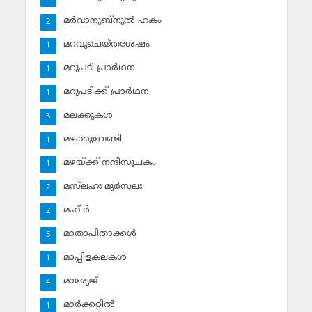
മര്‍വാനുബ്‌നുല്‍ ഹകം
2
മറവുചെയ്തശേഷം
1
മറുപടി പ്രാര്‍ഥന
1
മറുപടിക്ക് പ്രാര്‍ഥന
1
മലക്കുകള്‍
3
മഴക്കുവേണ്ടി
1
മഴയ്ക്ക് നന്ദിസൂചകം
1
മസ്‌ലഹഃ മുര്‍സലഃ
2
മഹ് ര്‍
2
മാതാപിതാക്കള്‍
5
മാപ്പിളകലകള്‍
1
മാര്യേജ്
4
മാര്‍ക്കറ്റില്‍
1