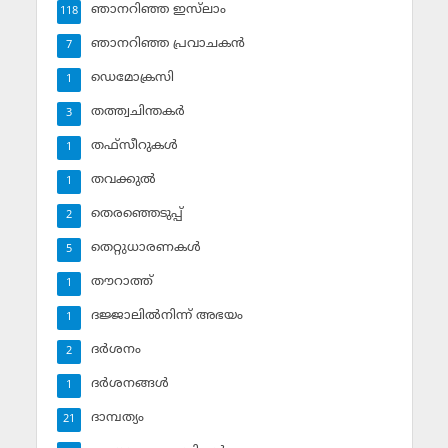
ഞാനറിഞ്ഞ ഇസ്‌ലാം
118
ഞാനറിഞ്ഞ പ്രവാചകന്‍
7
ഡെമോക്രസി
1
തത്ത്വചിന്തകര്‍
3
തഫ്‌സീറുകള്‍
1
തവക്കുല്‍
1
തെരഞ്ഞെടുപ്പ്
2
തെറ്റുധാരണകള്‍
5
തൗറാത്ത്
1
ദജ്ജാലില്‍നിന്ന് അഭയം
1
ദര്‍ശനം
2
ദര്‍ശനങ്ങള്‍
1
ദാമ്പത്യം
21