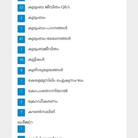
കുടുംബ ജീവിതം-Q&A
53
കുടുംബം
2
കുടുംബം-പഠനങ്ങള്‍
1
കുടുംബം-ലേഖനങ്ങള്‍
41
കുടുംബജീവിതം
1
കുട്ടികള്‍
10
കുരിശുയുദ്ധങ്ങള്‍
9
കേരളമുസ്‌ലിം ഐക്യസംഘം
1
കോപംതോന്നിയാല്‍
1
ക്രോഡീകരണം
2
കൗണ്‍സലിങ്‌
7
ഖദീജ(റ
1