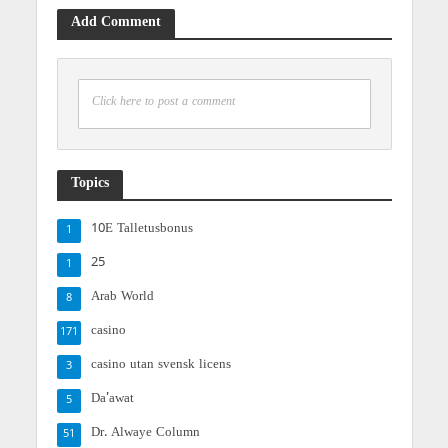
Add Comment
Click here to post a comment
Topics
10E Talletusbonus
1
25
1
Arab World
8
casino
171
casino utan svensk licens
3
Da'awat
5
Dr. Alwaye Column
51