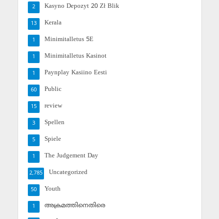
Kasyno Depozyt 20 Zł Blik
2
Kerala
13
Minimitalletus 5E
1
Minimitalletus Kasinot
1
Paynplay Kasiino Eesti
1
Public
60
review
15
Spellen
3
Spiele
5
The Judgement Day
1
Uncategorized
2,785
Youth
50
അക്രമത്തിനെതിരെ
1