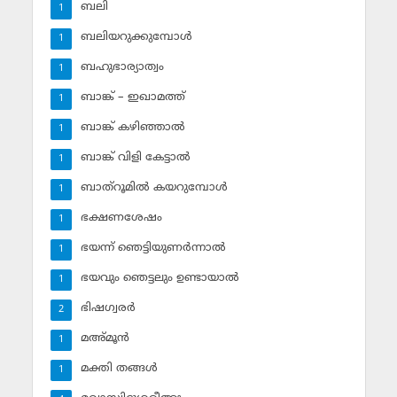
ബലി
1
ബലിയറുക്കുമ്പോള്‍
1
ബഹുഭാര്യാത്വം
1
ബാങ്ക് – ഇഖാമത്ത്
1
ബാങ്ക് കഴിഞ്ഞാല്‍
1
ബാങ്ക് വിളി കേട്ടാല്‍
1
ബാത്‌റൂമില്‍ കയറുമ്പോള്‍
1
ഭക്ഷണശേഷം
1
ഭയന്ന് ഞെട്ടിയുണര്‍ന്നാല്‍
1
ഭയവും ഞെട്ടലും ഉണ്ടായാല്‍
1
ഭിഷഗ്വരര്‍
2
മഅ്മൂന്‍
1
മക്തി തങ്ങള്‍
1