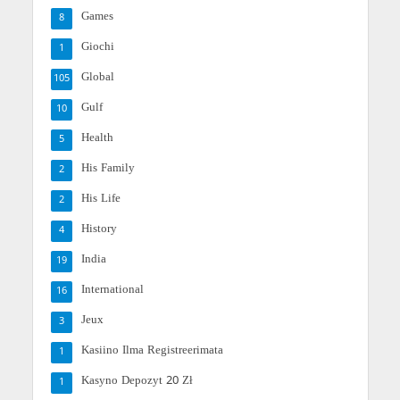
Games
8
Giochi
1
Global
105
Gulf
10
Health
5
His Family
2
His Life
2
History
4
India
19
International
16
Jeux
3
Kasiino Ilma Registreerimata
1
Kasyno Depozyt 20 Zł
1