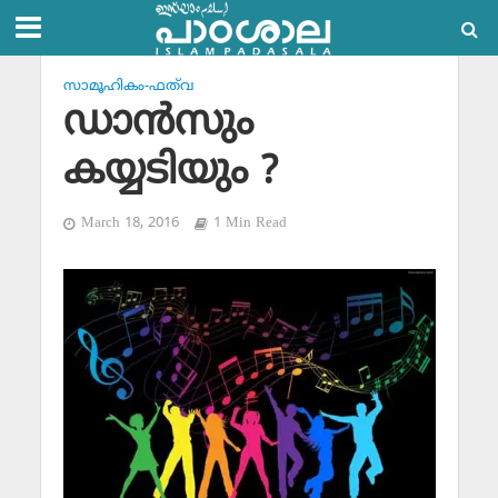
സാമൂഹികം-ഫത്‌വ
ഡാന്‍സും
കയ്യടിയും ?
March 18, 2016
1 Min Read