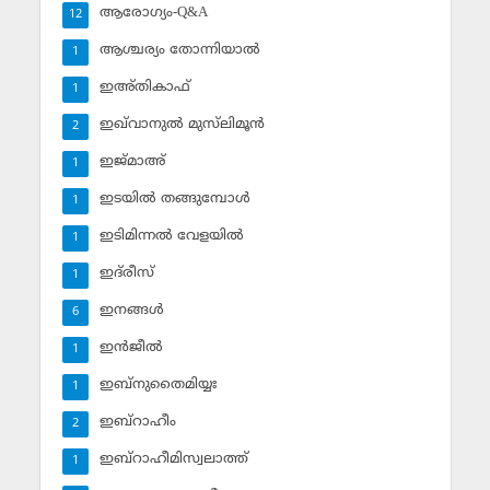
ആരോഗ്യം-Q&A
12
ആശ്ചര്യം തോന്നിയാല്‍
1
ഇഅ്തികാഫ്‌
1
ഇഖ്‌വാനുല്‍ മുസ്‌ലിമൂന്‍
2
ഇജ്മാഅ്
1
ഇടയില്‍ തങ്ങുമ്പോള്‍
1
ഇടിമിന്നല്‍ വേളയില്‍
1
ഇദ്‌രീസ്‌
1
ഇനങ്ങള്‍
6
ഇന്‍ജീല്‍
1
ഇബ്‌നുതൈമിയ്യഃ
1
ഇബ്‌റാഹീം
2
ഇബ്‌റാഹീമിസ്വലാത്ത്
1