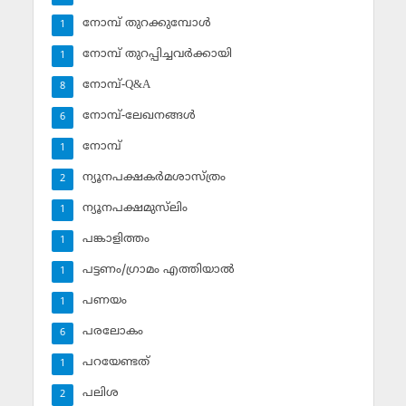
നോമ്പ് തുറക്കുമ്പോള്‍
1
നോമ്പ് തുറപ്പിച്ചവര്‍ക്കായി
1
നോമ്പ്-Q&A
8
നോമ്പ്-ലേഖനങ്ങള്‍
6
നോമ്പ്‌
1
ന്യൂനപക്ഷകര്‍മശാസ്ത്രം
2
ന്യൂനപക്ഷമുസ്‌ലിം
1
പങ്കാളിത്തം
1
പട്ടണം/ഗ്രാമം എത്തിയാല്‍
1
പണയം
1
പരലോകം
6
പറയേണ്ടത്
1
പലിശ
2