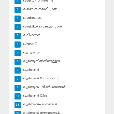
ഖബ് ര്‍ സന്ദര്‍ശനം
1
ഖബ്ര്‍ സന്ദര്‍ശിച്ചാല്‍
1
ഖബ്‌റടക്കം
1
ഖബ്‌റില്‍ വെക്കുമ്പോള്‍
1
ഖലീഫമാര്‍
2
ഖിയാസ്
1
ഖുനൂതില്‍
1
ഖുര്‍ആനില്‍നിന്നുള്ളവ
2
ഖുര്‍ആന്‍
2
ഖുര്‍ആന്‍ & സയന്‍സ്‌
7
ഖുര്‍ആന്‍– വിമര്‍ശനങ്ങള്‍
1
ഖുര്‍ആന്‍-Q&A
14
ഖുര്‍ആന്‍-പഠനങ്ങള്‍
38
ഖുര്‍ആന്‍-ലേഖനങ്ങള്‍
33