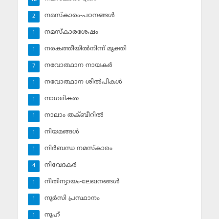
നമസ്‌കാരം-പഠനങ്ങള്‍
2
നമസ്‌കാരശേഷം
1
നരകത്തീയില്‍നിന്ന് മുക്തി
1
നവോത്ഥാന നായകര്‍
7
നവോത്ഥാന ശില്‍പികള്‍
1
നാഗരികത
1
നാലാം തക്ബീറില്‍
1
നിയമങ്ങള്‍
1
നിര്‍ബന്ധ നമസ്‌കാരം
1
നിവേദകര്‍
4
നീതിന്യായം-ലേഖനങ്ങള്‍
1
നൂര്‍സി പ്രസ്ഥാനം
1
നൂഹ്‌
1