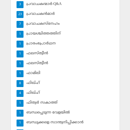
പ്രവാചകന്മാര്‍-Q&A
3
പ്രവാചകന്‍മാര്‍
23
പ്രവാചകസ്‌നേഹം
7
പ്രായശ്ചിത്തത്തിന്
1
പ്രാരംഭപ്രാര്‍ഥന
1
ഫലസ്ത്വീൻ
1
ഫലസ്ത്വീൻ
1
ഫാമിലി
1
ഫിഖ്ഹ്
8
ഫിഖ്ഹ്‌
4
ഫിത്വര്‍ സകാത്ത്‌
1
ബന്ധപ്പെടുന്ന വേളയില്‍
1
ബന്ധുക്കളെ സാന്ത്വനിപ്പിക്കാന്‍
1