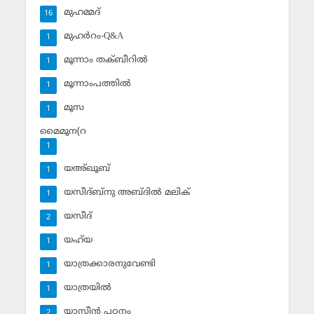
മുഹമ്മദ്‌
16
മുഹര്‍റം-Q&A
1
മൂന്നാം തക്ബീറില്‍
1
മൂന്നാംപത്തില്‍
1
മൂസ
1
മൈമൂന(റ
1
യഅ്ഖൂബ്‌
1
യസീദ്ബ്‌നു അബ്ദില്‍ മലിക്‌
1
യസീദ്‌
2
യഹ്‌യ
1
യാത്രക്കാരനുവേണ്ടി
1
യാത്രയില്‍
1
യാസീന്‍ പഠനം
2