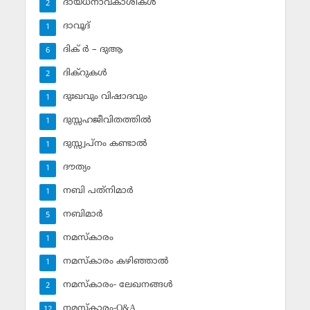
ദായധനാവകാശികള്‍
2
ദാവൂദ്‌
1
ദിക് ര്‍ – ദുആ
6
ദിക്‌റുകള്‍
2
ദുഃഖവും വിഷാദവും
1
ദുസ്സഹജീവിതത്തില്‍
1
ദുസ്സ്വപ്‌നം കണ്ടാല്‍
1
ദൗത്യം
1
നബി പത്‌നിമാര്‍
1
നബിമാര്‍
5
നമസ്‌കാരം
1
നമസ്‌കാരം കഴിഞ്ഞാല്‍
1
നമസ്‌കാരം- ലേഖനങ്ങള്‍
2
നമസ്‌കാരം-Q&A
12