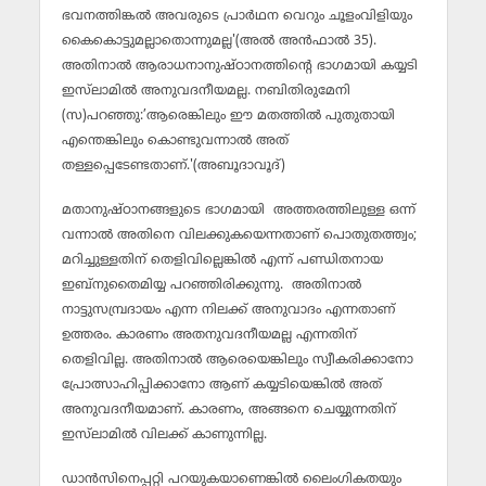
ഭവനത്തിങ്കല്‍ അവരുടെ പ്രാര്‍ഥന വെറും ചൂളംവിളിയും
കൈകൊട്ടുമല്ലാതൊന്നുമല്ല'(അല്‍ അന്‍ഫാല്‍ 35).
അതിനാല്‍ ആരാധനാനുഷ്ഠാനത്തിന്റെ ഭാഗമായി കയ്യടി
ഇസ്‌ലാമില്‍ അനുവദനീയമല്ല. നബിതിരുമേനി
(സ)പറഞ്ഞു:’ആരെങ്കിലും ഈ മതത്തില്‍ പുതുതായി
എന്തെങ്കിലും കൊണ്ടുവന്നാല്‍ അത്
തള്ളപ്പെടേണ്ടതാണ്.'(അബൂദാവൂദ്)
മതാനുഷ്ഠാനങ്ങളുടെ ഭാഗമായി അത്തരത്തിലുള്ള ഒന്ന്
വന്നാല്‍ അതിനെ വിലക്കുകയെന്നതാണ് പൊതുതത്ത്വം;
മറിച്ചുള്ളതിന് തെളിവില്ലെങ്കില്‍ എന്ന് പണ്ഡിതനായ
ഇബ്‌നുതൈമിയ്യ പറഞ്ഞിരിക്കുന്നു.
അതിനാല്‍
നാട്ടുസമ്പ്രദായം എന്ന നിലക്ക് അനുവാദം എന്നതാണ്
ഉത്തരം. കാരണം അതനുവദനീയമല്ല എന്നതിന്
തെളിവില്ല.
അതിനാല്‍ ആരെയെങ്കിലും സ്വീകരിക്കാനോ
പ്രോത്സാഹിപ്പിക്കാനോ ആണ് കയ്യടിയെങ്കില്‍ അത്
അനുവദനീയമാണ്. കാരണം, അങ്ങനെ ചെയ്യുന്നതിന്
ഇസ്‌ലാമില്‍ വിലക്ക് കാണുന്നില്ല.
ഡാന്‍സിനെപ്പറ്റി പറയുകയാണെങ്കില്‍ ലൈംഗികതയും