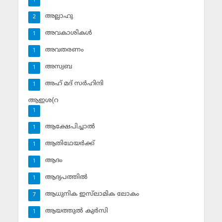
1
അല്ലാഹു
2
അവകാശികള്‍
1
അവതരണം
1
അസ്വബ
1
അഹ് മദ് സര്‍ഹിന്ദി
1
ആഇശ(റ
1
ആക്ഷേപിച്ചാല്‍
1
ആതിഥേയര്‍ക്ക്
1
ആദം
1
ആദ്യപത്തില്‍
1
ആധുനിക ഇസ്‌ലാമിക ലോകം
7
ആയത്തുല്‍ കുര്‍സി
1