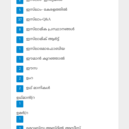
2
ഇസ്‌ലാം- കേരളത്തില്‍
5
ഇസ്‌ലാം-Q&A
37
ഇസ്‌ലാമിക പ്രസ്ഥാനങ്ങള്‍
8
ഇസ്‌ലാമിക് ആര്‍ട്ട്
1
ഇസ്‌ലാമോഫോബിയ
1
ഈമാന്‍ കുറഞ്ഞാല്‍
1
ഈസ
2
ഉംറ
2
ഉഥ് മാനികള്‍
2
ഉഥ്മാന്‍(റ
1
ഉമര്‍(റ
1
ഉമറുബ്‌നു അബ്ദില്‍ അസീസ്‌
2