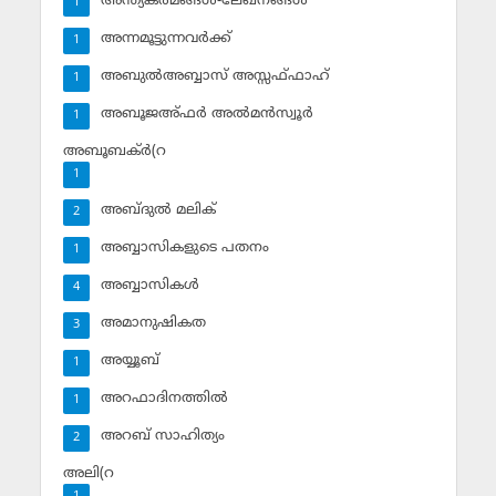
അന്ത്യകര്‍മങ്ങള്‍-ലേഖനങ്ങള്‍
1
അന്നമൂട്ടുന്നവര്‍ക്ക്
1
അബുല്‍അബ്ബാസ് അസ്സഫ്ഫാഹ്‌
1
അബൂജഅ്ഫര്‍ അല്‍മന്‍സ്വൂര്‍
1
അബൂബക്ര്‍(റ
1
അബ്ദുല്‍ മലിക്‌
2
അബ്ബാസികളുടെ പതനം
1
അബ്ബാസികള്‍
4
അമാനുഷികത
3
അയ്യൂബ്‌
1
അറഫാദിനത്തില്‍
1
അറബ് സാഹിത്യം
2
അലി(റ