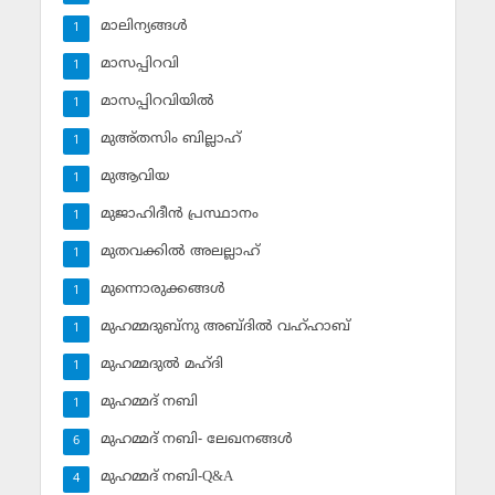
മാലിന്യങ്ങള്‍
1
മാസപ്പിറവി
1
മാസപ്പിറവിയില്‍
1
മുഅ്തസിം ബില്ലാഹ്
1
മുആവിയ
1
മുജാഹിദീന്‍ പ്രസ്ഥാനം
1
മുതവക്കില്‍ അലല്ലാഹ്
1
മുന്നൊരുക്കങ്ങള്‍
1
മുഹമ്മദുബ്‌നു അബ്ദില്‍ വഹ്ഹാബ്
1
മുഹമ്മദുല്‍ മഹ്ദി
1
മുഹമ്മദ് നബി
1
മുഹമ്മദ് നബി- ലേഖനങ്ങള്‍
6
മുഹമ്മദ് നബി-Q&A
4