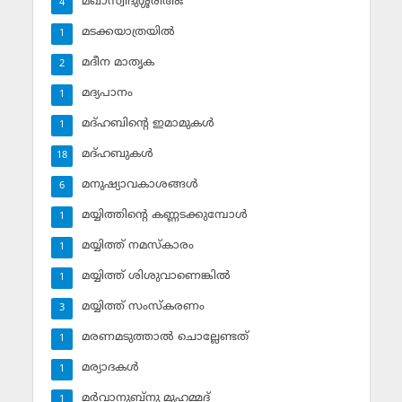
മഖാസ്വിദുശ്ശരീഅഃ
4
മടക്കയാത്രയില്‍
1
മദീന മാതൃക
2
മദ്യപാനം
1
മദ്ഹബിന്റെ ഇമാമുകള്‍
1
മദ്ഹബുകള്‍
18
മനുഷ്യാവകാശങ്ങള്‍
6
മയ്യിത്തിന്റെ കണ്ണടക്കുമ്പോള്‍
1
മയ്യിത്ത് നമസ്‌കാരം
1
മയ്യിത്ത് ശിശുവാണെങ്കില്‍
1
മയ്യിത്ത് സംസ്‌കരണം
3
മരണമടുത്താല്‍ ചൊല്ലേണ്ടത്
1
മര്യാദകള്‍
1
മര്‍വാനുബ്‌നു മുഹമ്മദ്
1