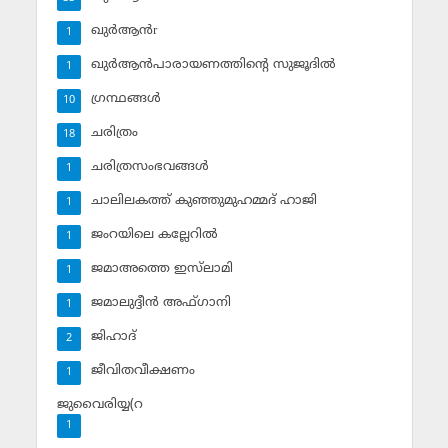
ഖുര്‍ആന്‍r
1
ഖുര്‍ആന്‍പാരായണത്തിന്റെ സുജൂദില്‍
1
ഗ്രന്ഥങ്ങള്‍
10
ചരിത്രം
18
ചരിത്രസംഭവങ്ങള്‍
1
ചാലിലകത്ത് കുഞ്ഞുമുഹമ്മദ് ഹാജി
1
ജംറയിലെ കല്ലേറില്‍
1
ജമാഅത്തെ ഇസ്‌ലാമി
1
ജമാലുദ്ദീന്‍ അഫ്ഗാനി
1
ജിഹാദ്‌
2
ജീവിതവീക്ഷണം
1
ജുവൈരിയ്യ(റ
1