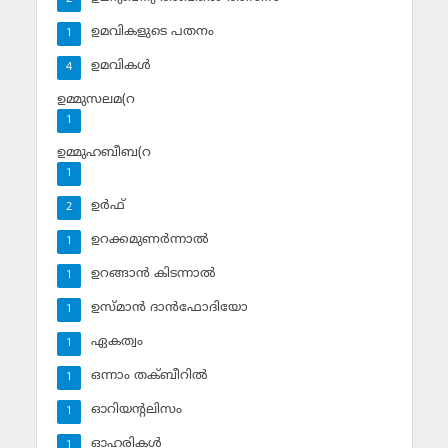
ഉമവികളുടെ പതനം
1
ഉമവികള്‍
4
ഉമ്മുസലമ(റ
1
ഉമ്മുഹബീബ(റ
1
ഉര്‍ഫ്
2
ഉറക്കമുണര്‍ന്നാല്‍
1
ഉറങ്ങാന്‍ കിടന്നാല്‍
1
ഉസ്മാന്‍ ദാന്‍ഫോദിയോ
1
ഏകത്വം
1
ഒന്നാം തക്ബീറില്‍
1
ഓറിയന്റലിസം
1
ഓഹരികള്‍
1