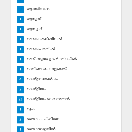
യുക്തിവാദം
3
യൂനുസ്‌
1
യൂസുഫ്‌
1
രണ്ടാം തക്ബീറില്‍
1
രണ്ടാംപത്തില്‍
1
രണ്ട് സുജൂദുകള്‍ക്കിടയില്‍
1
രാവിലെ ചൊല്ലേണ്ടത്
1
രാഷ്ട്രസങ്കല്‍പം
4
രാഷ്ട്രീയം
2
രാഷ്ട്രീയം-ലേഖനങ്ങള്‍
23
രൂപം
1
രോഗം – ചികിത്സ
2
രോഗവേളയില്‍
1