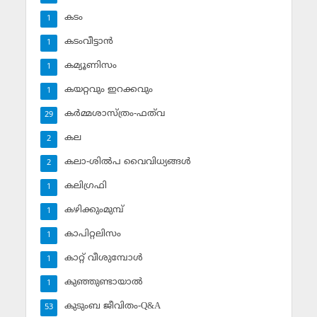
കടം
1
കടംവീട്ടാന്‍
1
കമ്യൂണിസം
1
കയറ്റവും ഇറക്കവും
1
കര്‍മ്മശാസ്ത്രം-ഫത്‌വ
29
കല
2
കലാ-ശില്‍പ വൈവിധ്യങ്ങള്‍
2
കലിഗ്രഫി
1
കഴിക്കുംമുമ്പ്
1
കാപിറ്റലിസം
1
കാറ്റ് വീശുമ്പോള്‍
1
കുഞ്ഞുണ്ടായാല്‍
1
കുടുംബ ജീവിതം-Q&A
53