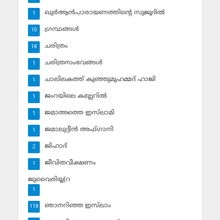
ഖുര്‍ആന്‍പാരായണത്തിന്റെ സുജൂദില്‍
1
ഗ്രന്ഥങ്ങള്‍
10
ചരിത്രം
18
ചരിത്രസംഭവങ്ങള്‍
1
ചാലിലകത്ത് കുഞ്ഞുമുഹമ്മദ് ഹാജി
1
ജംറയിലെ കല്ലേറില്‍
1
ജമാഅത്തെ ഇസ്‌ലാമി
1
ജമാലുദ്ദീന്‍ അഫ്ഗാനി
1
ജിഹാദ്‌
2
ജീവിതവീക്ഷണം
1
ജുവൈരിയ്യ(റ
1
ഞാനറിഞ്ഞ ഇസ്‌ലാം
118