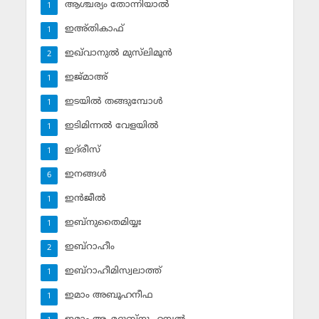
ആശ്ചര്യം തോന്നിയാല്‍
1
ഇഅ്തികാഫ്‌
1
ഇഖ്‌വാനുല്‍ മുസ്‌ലിമൂന്‍
2
ഇജ്മാഅ്
1
ഇടയില്‍ തങ്ങുമ്പോള്‍
1
ഇടിമിന്നല്‍ വേളയില്‍
1
ഇദ്‌രീസ്‌
1
ഇനങ്ങള്‍
6
ഇന്‍ജീല്‍
1
ഇബ്‌നുതൈമിയ്യഃ
1
ഇബ്‌റാഹീം
2
ഇബ്‌റാഹീമിസ്വലാത്ത്
1
ഇമാം അബൂഹനീഫ
1