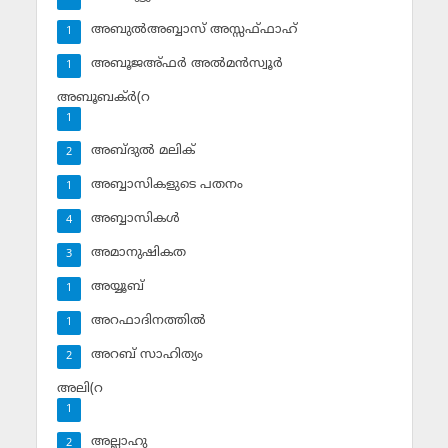
അബുല്‍അബ്ബാസ് അസ്സഫ്ഫാഹ്‌
1
അബൂജഅ്ഫര്‍ അല്‍മന്‍സ്വൂര്‍
1
അബൂബക്ര്‍(റ
1
അബ്ദുല്‍ മലിക്‌
2
അബ്ബാസികളുടെ പതനം
1
അബ്ബാസികള്‍
4
അമാനുഷികത
3
അയ്യൂബ്‌
1
അറഫാദിനത്തില്‍
1
അറബ് സാഹിത്യം
2
അലി(റ
1
അല്ലാഹു
2