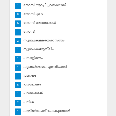
നോമ്പ് തുറപ്പിച്ചവര്‍ക്കായി
1
നോമ്പ്-Q&A
8
നോമ്പ്-ലേഖനങ്ങള്‍
6
നോമ്പ്‌
1
ന്യൂനപക്ഷകര്‍മശാസ്ത്രം
2
ന്യൂനപക്ഷമുസ്‌ലിം
1
പങ്കാളിത്തം
1
പട്ടണം/ഗ്രാമം എത്തിയാല്‍
1
പണയം
1
പരലോകം
6
പറയേണ്ടത്
1
പലിശ
2
പള്ളിയിലേക്ക് പോകുമ്പോള്‍
1