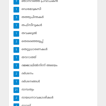
ഞാനറിഞ്ഞ പ്രവാചകന്‍
7
ഡെമോക്രസി
1
തത്ത്വചിന്തകര്‍
3
തഫ്‌സീറുകള്‍
1
തവക്കുല്‍
1
തെരഞ്ഞെടുപ്പ്
2
തെറ്റുധാരണകള്‍
5
തൗറാത്ത്
1
ദജ്ജാലില്‍നിന്ന് അഭയം
1
ദര്‍ശനം
2
ദര്‍ശനങ്ങള്‍
1
ദാമ്പത്യം
21
ദായധനാവകാശികള്‍
2
ദാവൂദ്‌