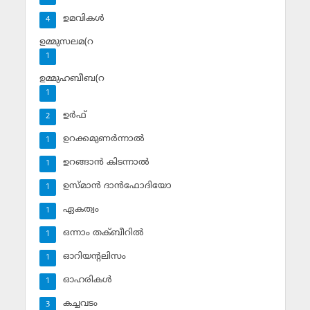
ഉമവികള്‍
4
ഉമ്മുസലമ(റ
1
ഉമ്മുഹബീബ(റ
1
ഉര്‍ഫ്
2
ഉറക്കമുണര്‍ന്നാല്‍
1
ഉറങ്ങാന്‍ കിടന്നാല്‍
1
ഉസ്മാന്‍ ദാന്‍ഫോദിയോ
1
ഏകത്വം
1
ഒന്നാം തക്ബീറില്‍
1
ഓറിയന്റലിസം
1
ഓഹരികള്‍
1
കച്ചവടം
3