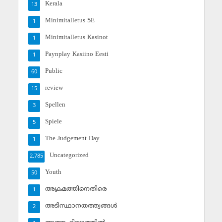
Kerala
13
Minimitalletus 5E
1
Minimitalletus Kasinot
1
Paynplay Kasiino Eesti
1
Public
60
review
15
Spellen
3
Spiele
5
The Judgement Day
1
Uncategorized
2,785
Youth
50
അക്രമത്തിനെതിരെ
1
അടിസ്ഥാനതത്ത്വങ്ങള്‍
2