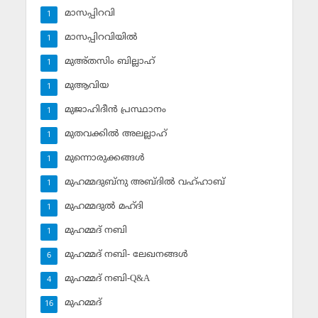
മാസപ്പിറവി
1
മാസപ്പിറവിയില്‍
1
മുഅ്തസിം ബില്ലാഹ്
1
മുആവിയ
1
മുജാഹിദീന്‍ പ്രസ്ഥാനം
1
മുതവക്കില്‍ അലല്ലാഹ്
1
മുന്നൊരുക്കങ്ങള്‍
1
മുഹമ്മദുബ്‌നു അബ്ദില്‍ വഹ്ഹാബ്
1
മുഹമ്മദുല്‍ മഹ്ദി
1
മുഹമ്മദ് നബി
1
മുഹമ്മദ് നബി- ലേഖനങ്ങള്‍
6
മുഹമ്മദ് നബി-Q&A
4
മുഹമ്മദ്‌
16