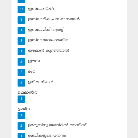
ഇസ്‌ലാം-Q&A
37
ഇസ്‌ലാമിക പ്രസ്ഥാനങ്ങള്‍
8
ഇസ്‌ലാമിക് ആര്‍ട്ട്
1
ഇസ്‌ലാമോഫോബിയ
1
ഈമാന്‍ കുറഞ്ഞാല്‍
1
ഈസ
2
ഉംറ
2
ഉഥ് മാനികള്‍
2
ഉഥ്മാന്‍(റ
1
ഉമര്‍(റ
1
ഉമറുബ്‌നു അബ്ദില്‍ അസീസ്‌
2
ഉമവികളുടെ പതനം
1