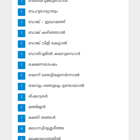
ബലിയറുക്കുമ്പോള്‍
1
ബഹുഭാര്യാത്വം
1
ബാങ്ക് – ഇഖാമത്ത്
1
ബാങ്ക് കഴിഞ്ഞാല്‍
1
ബാങ്ക് വിളി കേട്ടാല്‍
1
ബാത്‌റൂമില്‍ കയറുമ്പോള്‍
1
ഭക്ഷണശേഷം
1
ഭയന്ന് ഞെട്ടിയുണര്‍ന്നാല്‍
1
ഭയവും ഞെട്ടലും ഉണ്ടായാല്‍
1
ഭിഷഗ്വരര്‍
2
മഅ്മൂന്‍
1
മക്തി തങ്ങള്‍
1
മഖാസ്വിദുശ്ശരീഅഃ
4
മടക്കയാത്രയില്‍
1