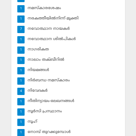
നമസ്‌കാരശേഷം
1
നരകത്തീയില്‍നിന്ന് മുക്തി
1
നവോത്ഥാന നായകര്‍
7
നവോത്ഥാന ശില്‍പികള്‍
1
നാഗരികത
1
നാലാം തക്ബീറില്‍
1
നിയമങ്ങള്‍
1
നിര്‍ബന്ധ നമസ്‌കാരം
1
നിവേദകര്‍
4
നീതിന്യായം-ലേഖനങ്ങള്‍
1
നൂര്‍സി പ്രസ്ഥാനം
1
നൂഹ്‌
1
നോമ്പ് തുറക്കുമ്പോള്‍
1