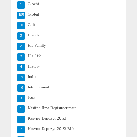
Giochi
1
Global
105
Gulf
10
Health
5
His Family
2
His Life
2
History
4
India
19
International
16
Jeux
3
Kasiino Ilma Registreerimata
1
Kasyno Depozyt 20 Zł
1
Kasyno Depozyt 20 Zł Blik
2