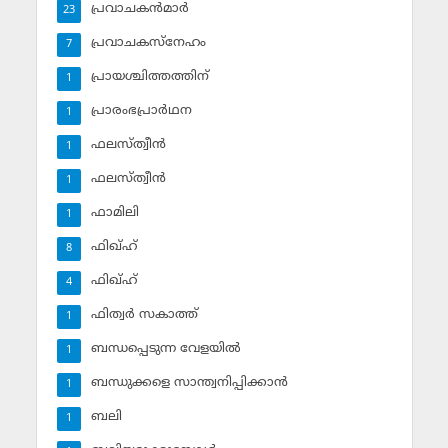
പ്രവാചകന്‍മാര്‍
23
പ്രവാചകസ്‌നേഹം
7
പ്രായശ്ചിത്തത്തിന്
1
പ്രാരംഭപ്രാര്‍ഥന
1
ഫലസ്ത്വീൻ
1
ഫലസ്ത്വീൻ
1
ഫാമിലി
1
ഫിഖ്ഹ്
8
ഫിഖ്ഹ്‌
4
ഫിത്വര്‍ സകാത്ത്‌
1
ബന്ധപ്പെടുന്ന വേളയില്‍
1
ബന്ധുക്കളെ സാന്ത്വനിപ്പിക്കാന്‍
1
ബലി
1