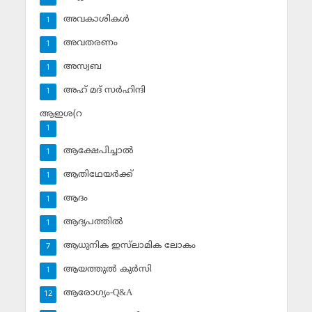
അവകാശികള്‍
1
അവതരണം
1
അസ്വബ
1
അഹ് മദ് സര്‍ഹിന്ദി
1
ആഇശ(റ
1
ആക്ഷേപിച്ചാല്‍
1
ആതിഥേയര്‍ക്ക്
1
ആദം
1
ആദ്യപത്തില്‍
1
ആധുനിക ഇസ്‌ലാമിക ലോകം
7
ആയത്തുല്‍ കുര്‍സി
1
ആരോഗ്യം-Q&A
12