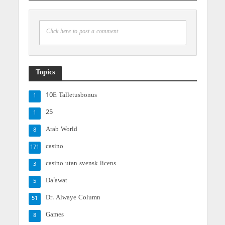
Click here to post a comment
Topics
10E Talletusbonus
1
25
1
Arab World
8
casino
171
casino utan svensk licens
3
Da'awat
5
Dr. Alwaye Column
51
Games
8