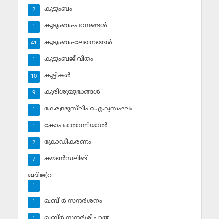
കുടുംബം
2
കുടുംബം-പഠനങ്ങള്‍
1
കുടുംബം-ലേഖനങ്ങള്‍
41
കുടുംബജീവിതം
1
കുട്ടികള്‍
10
കുരിശുയുദ്ധങ്ങള്‍
9
കേരളമുസ്‌ലിം ഐക്യസംഘം
1
കോപംതോന്നിയാല്‍
1
ക്രോഡീകരണം
2
കൗണ്‍സലിങ്‌
7
ഖദീജ(റ
1
ഖബ് ര്‍ സന്ദര്‍ശനം
1
ഖബ്ര്‍ സന്ദര്‍ശിച്ചാല്‍
1