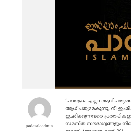
‘പറയുക: എല്ലാ ആധിപത്യങ്ങള
ആധിപത്യമേകുന്നു. നീ ഇഛിക്ക
ഇഛിക്കുന്നവരെ പ്രതാപികളാക്ക
സമസ്ത സൗഭാഗ്യങ്ങളും നിന്റെ 
padasalaadmin