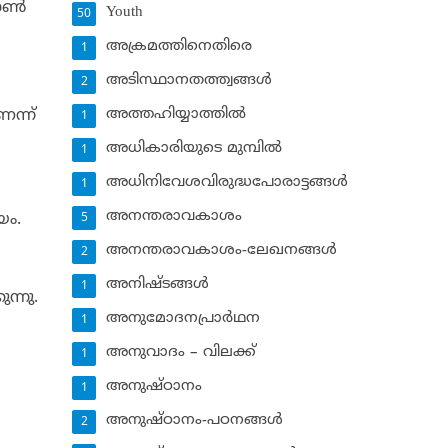
ാണ്‍
Youth
50
അക്രമത്തിനെതിരെ
1
അടിസ്ഥാനതത്ത്വങ്ങള്‍
2
അത്തഹിയ്യാത്തില്‍
ന്ന്
1
അധികാരിയുടെ മുമ്പില്‍
1
അധിനിവേശവിരുദ്ധപോരാട്ടങ്ങള്‍
1
അനന്തരാവകാശം
യം.
5
അനന്തരാവകാശം-ലേഖനങ്ങള്‍
2
അനിഷ്ടങ്ങള്‍
1
ുന്നു.
അനുമോദനപ്രാര്‍ഥന
1
അനുവാദം – വിലക്ക്‌
1
അനുഷ്ഠാനം
1
അനുഷ്ഠാനം-പഠനങ്ങള്‍
2