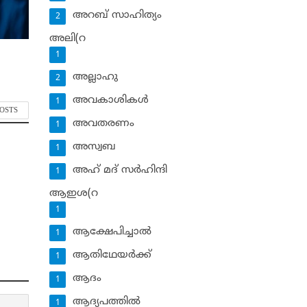
അറബ് സാഹിത്യം
2
അലി(റ
1
അല്ലാഹു
2
അവകാശികള്‍
1
POSTS
അവതരണം
1
അസ്വബ
1
അഹ് മദ് സര്‍ഹിന്ദി
1
ആഇശ(റ
1
ആക്ഷേപിച്ചാല്‍
1
ആതിഥേയര്‍ക്ക്
1
ആദം
1
ആദ്യപത്തില്‍
1