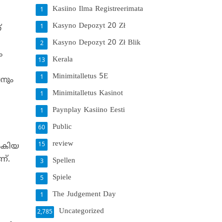
Kasiino Ilma Registreerimata
1
Kasyno Depozyt 20 Zł
1
്
Kasyno Depozyt 20 Zł Blik
2
ം
Kerala
13
Minimitalletus 5E
1
വനും
Minimitalletus Kasinot
1
Paynplay Kasiino Eesti
1
Public
60
review
15
്‍കിയ
ണ്.
Spellen
3
Spiele
5
The Judgement Day
1
Uncategorized
2,785