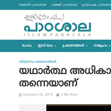
റമദാന്‍ പാഠശാല
ഹജ്ജ് പാഠശാല
പ്രവാചക പാഠശാ
ഹോം
ഇസ് ലാം
പ്രമാണങ്ങള്‍
സമൂഹം
വിശ്വാസം-ലേഖനങ്ങള്‍
യഥാര്‍ത്ഥ അധികാ
തന്നെയാണ്
September 26, 2019
2 Min Read