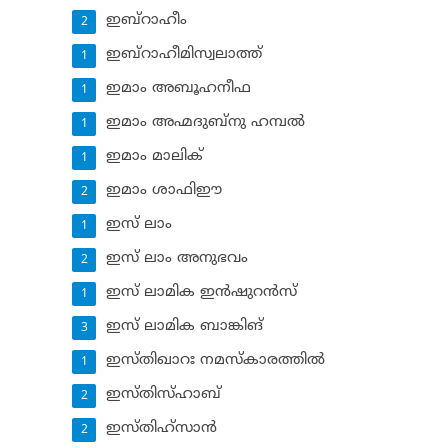
ഇബ്‌റാഹീം
2
ഇബ്‌റാഹീമിസ്വലാത്ത്
1
ഇമാം അബൂഹനീഫ
1
ഇമാം അഹ്മദുബ്‌നു ഹമ്പല്‍
1
ഇമാം മാലിക്
1
ഇമാം ശാഫിഈ
2
ഇസ് ലാം
1
ഇസ് ലാം അനുഭവം
2
ഇസ് ലാമിക ഇന്‍ഷുറന്‍സ്‌
1
ഇസ് ലാമിക ബാങ്കിങ്‌
3
ഇസ്തിഖാറഃ നമസ്‌കാരത്തില്‍
1
ഇസ്തിസ്ഹാബ്
2
ഇസ്തിഹ്‌സാന്‍
2