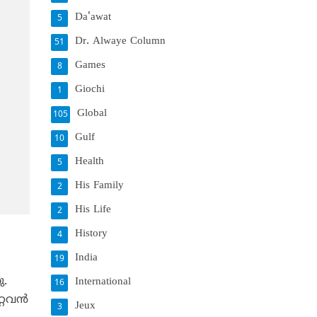
Da'awat
5
Dr. Alwaye Column
51
Games
8
Giochi
1
Global
105
Gulf
10
Health
5
His Family
2
His Life
2
History
4
India
19
ു.
International
16
റവന്‍
Jeux
3