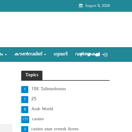
August 8, 2026
രം
കൗണ്‍സലിങ്‌
ഗ്യാലറി
വാര്‍ത്തകള്‍
Topics
10E Talletusbonus
1
25
1
Arab World
8
casino
171
casino utan svensk licens
3