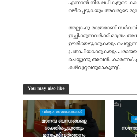
എന്നാല്‍ നിഷേധികളുടെ കാര്യ
വഴിപ്പെടുകയും അവരുടെ മുന്ന
അല്ലാഹു മാത്രമാണ് സര്‍വ
ഇച്ഛിക്കുന്നവര്‍ക്ക് മാത്രം
ഊരിയെടുക്കുകയും ചെയ്യുന്
പ്രതാപിയാക്കുകയും പരാജയവു
ചെയ്യുന്നു അവന്‍. കാരണം’എ
കഴിവുറ്റവനുമാകുന്നു’.
You may also like
വിശ്വാസം-ലേഖനങ്ങള്‍
വ
മാനവ ബന്ധങ്ങളെ
ശക്തിപ്പെടുത്തും
സന്തോ
മനഃപരിവര്‍ത്തനം