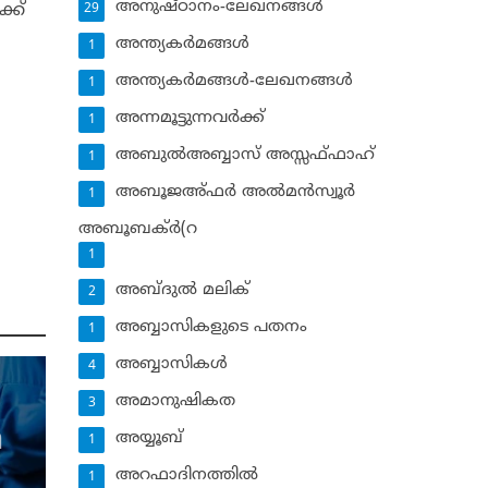
അനുഷ്ഠാനം-ലേഖനങ്ങള്‍
്ക്
29
അന്ത്യകര്‍മങ്ങള്‍
1
അന്ത്യകര്‍മങ്ങള്‍-ലേഖനങ്ങള്‍
1
അന്നമൂട്ടുന്നവര്‍ക്ക്
1
അബുല്‍അബ്ബാസ് അസ്സഫ്ഫാഹ്‌
1
അബൂജഅ്ഫര്‍ അല്‍മന്‍സ്വൂര്‍
1
അബൂബക്ര്‍(റ
1
അബ്ദുല്‍ മലിക്‌
2
അബ്ബാസികളുടെ പതനം
1
അബ്ബാസികള്‍
4
അമാനുഷികത
3
അയ്യൂബ്‌
1
ി
അറഫാദിനത്തില്‍
1