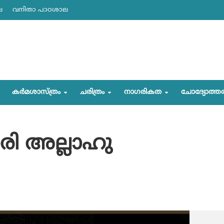
ല
വനിതാ പാഠശാല
കര്‍മശാസ്ത്രം
ചരിത്രം
നാഗരികത
ചോദ്യോത്ത
രി അല്ലാഹു