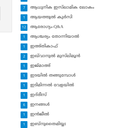
ആധുനിക ഇസ്‌ലാമിക ലോകം
7
ആയത്തുല്‍ കുര്‍സി
1
ആരോഗ്യം-Q&A
12
ആശ്ചര്യം തോന്നിയാല്‍
1
ഇഅ്തികാഫ്‌
1
ഇഖ്‌വാനുല്‍ മുസ്‌ലിമൂന്‍
2
ഇജ്മാഅ്
1
ഇടയില്‍ തങ്ങുമ്പോള്‍
1
ഇടിമിന്നല്‍ വേളയില്‍
1
ഇദ്‌രീസ്‌
1
ഇനങ്ങള്‍
6
ഇന്‍ജീല്‍
1
ഇബ്‌നുതൈമിയ്യഃ
1