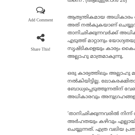
തന്നെ’. (ആലുഇംറാന്‍ 26)
ആത്യന്തികമായ അധികാരം അല്
Add Comment
അത് നല്‍കുകയാണ് ചെയ്യുന്നത
താനിഛിക്കുന്നവര്‍ക്ക് അധിക
എടുത്ത് മാറ്റാനും യോഗ്യതയു
സൃഷ്ടികളെയും കാര്യം കൈകാര
Share This!
അല്ലാഹു മാത്രമാകുന്നു.
ഒരു കാര്യത്തിലും അല്ലാഹു
നല്‍കിയിട്ടില്ല. ലോകരക്ഷി
ബോധ്യപ്പെടുത്തുന്നതിന് വേ
അധികാരവും അനുഗ്രഹങ്ങളും
‘താനിഛിക്കുന്നവരില്‍ നിന്ന
അര്‍ഹതയും കഴിവും എല്ലായ്‌
ചെയ്യുന്നത്. എത്ര വലിയ പ