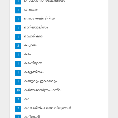
ഉസ്മാന്‍ ദാന്‍ഫോദിയോ
1
ഏകത്വം
1
ഒന്നാം തക്ബീറില്‍
1
ഓറിയന്റലിസം
1
ഓഹരികള്‍
1
കച്ചവടം
3
കടം
1
കടംവീട്ടാന്‍
1
കമ്യൂണിസം
1
കയറ്റവും ഇറക്കവും
1
കര്‍മ്മശാസ്ത്രം-ഫത്‌വ
29
കല
2
കലാ-ശില്‍പ വൈവിധ്യങ്ങള്‍
2
കലിഗ്രഫി
1