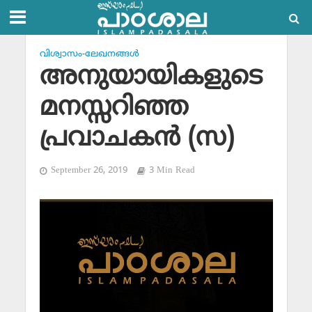
വിശ്വാസം-ലേഖനങ്ങള്‍
അനുയായികളുടെ
മനസ്സറിഞ്ഞ
പ്രവാചകന്‍ (സ)
September 26, 2019
3 Min Read