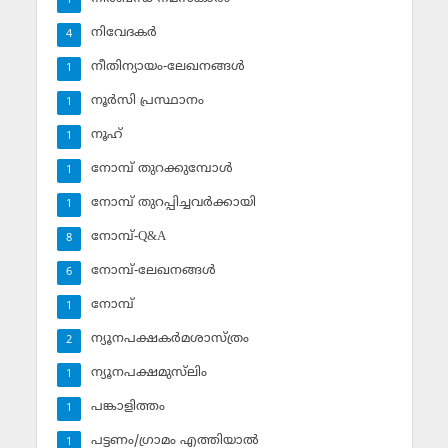
1
നിവേദകര്‍
4
നീതിന്യായം-ലേഖനങ്ങള്‍
1
നൂര്‍സി പ്രസ്ഥാനം
1
നൂഹ്‌
1
നോമ്പ് തുറക്കുമ്പോള്‍
1
നോമ്പ് തുറപ്പിച്ചവര്‍ക്കായി
1
നോമ്പ്-Q&A
8
നോമ്പ്-ലേഖനങ്ങള്‍
6
നോമ്പ്‌
1
ന്യൂനപക്ഷകര്‍മശാസ്ത്രം
2
ന്യൂനപക്ഷമുസ്‌ലിം
1
പങ്കാളിത്തം
1
പട്ടണം/ഗ്രാമം എത്തിയാല്‍
1