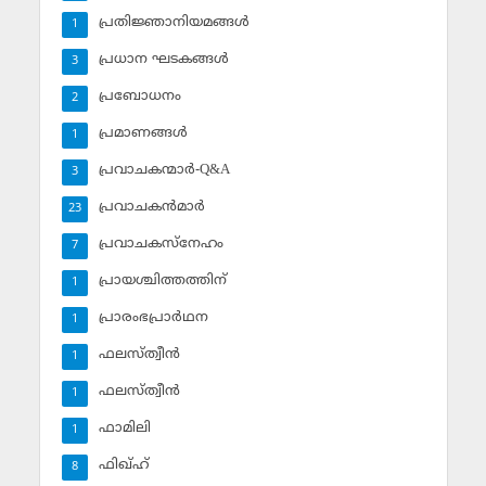
പ്രതിജ്ഞാനിയമങ്ങള്‍
1
പ്രധാന ഘടകങ്ങള്‍
3
പ്രബോധനം
2
പ്രമാണങ്ങള്‍
1
പ്രവാചകന്മാര്‍-Q&A
3
പ്രവാചകന്‍മാര്‍
23
പ്രവാചകസ്‌നേഹം
7
പ്രായശ്ചിത്തത്തിന്
1
പ്രാരംഭപ്രാര്‍ഥന
1
ഫലസ്ത്വീൻ
1
ഫലസ്ത്വീൻ
1
ഫാമിലി
1
ഫിഖ്ഹ്
8