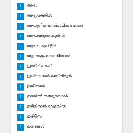
ആദം
1
ആദ്യപത്തില്‍
1
ആധുനിക ഇസ്‌ലാമിക ലോകം
7
ആയത്തുല്‍ കുര്‍സി
1
ആരോഗ്യം-Q&A
12
ആശ്ചര്യം തോന്നിയാല്‍
1
ഇഅ്തികാഫ്‌
1
ഇഖ്‌വാനുല്‍ മുസ്‌ലിമൂന്‍
2
ഇജ്മാഅ്
1
ഇടയില്‍ തങ്ങുമ്പോള്‍
1
ഇടിമിന്നല്‍ വേളയില്‍
1
ഇദ്‌രീസ്‌
1
ഇനങ്ങള്‍
6