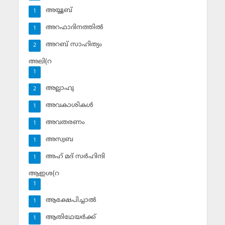
അയ്യൂബ്‌
1
അറഫാദിനത്തില്‍
1
അറബ് സാഹിത്യം
2
അലി(റ
1
അല്ലാഹു
2
അവകാശികള്‍
1
അവതരണം
1
അസ്വബ
1
അഹ് മദ് സര്‍ഹിന്ദി
1
ആഇശ(റ
1
ആക്ഷേപിച്ചാല്‍
1
ആതിഥേയര്‍ക്ക്
1