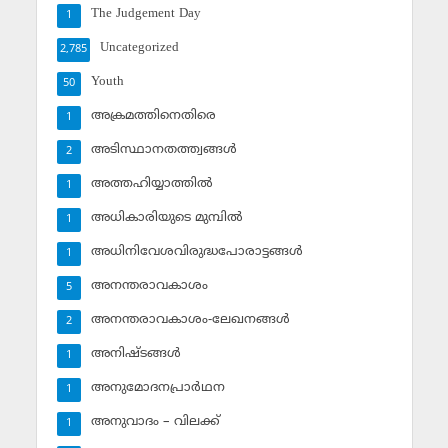
The Judgement Day
1
Uncategorized
2,785
Youth
50
അക്രമത്തിനെതിരെ
1
അടിസ്ഥാനതത്ത്വങ്ങള്‍
2
അത്തഹിയ്യാത്തില്‍
1
അധികാരിയുടെ മുമ്പില്‍
1
അധിനിവേശവിരുദ്ധപോരാട്ടങ്ങള്‍
1
അനന്തരാവകാശം
5
അനന്തരാവകാശം-ലേഖനങ്ങള്‍
2
അനിഷ്ടങ്ങള്‍
1
അനുമോദനപ്രാര്‍ഥന
1
അനുവാദം – വിലക്ക്‌
1