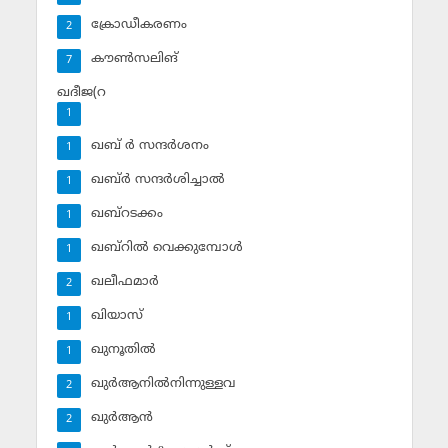
ക്രോഡീകരണം
2
കൗണ്‍സലിങ്‌
7
ഖദീജ(റ
1
ഖബ് ര്‍ സന്ദര്‍ശനം
1
ഖബ്ര്‍ സന്ദര്‍ശിച്ചാല്‍
1
ഖബ്‌റടക്കം
1
ഖബ്‌റില്‍ വെക്കുമ്പോള്‍
1
ഖലീഫമാര്‍
2
ഖിയാസ്
1
ഖുനൂതില്‍
1
ഖുര്‍ആനില്‍നിന്നുള്ളവ
2
ഖുര്‍ആന്‍
2