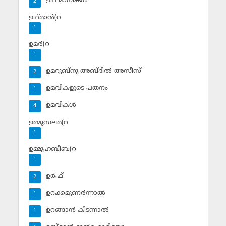
ഉഥ് മാനികള്‍
2
ഉഥ്മാന്‍(റ
1
ഉമര്‍(റ
1
ഉമറുബ്‌നു അബ്ദില്‍ അസീസ്‌
2
ഉമവികളുടെ പതനം
1
ഉമവികള്‍
4
ഉമ്മുസലമ(റ
1
ഉമ്മുഹബീബ(റ
1
ഉര്‍ഫ്
2
ഉറക്കമുണര്‍ന്നാല്‍
1
ഉറങ്ങാന്‍ കിടന്നാല്‍
1