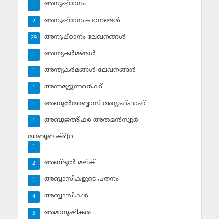
അനുഷ്ഠാനം
1
അനുഷ്ഠാനം-പഠനങ്ങള്‍
2
അനുഷ്ഠാനം-ലേഖനങ്ങള്‍
29
അന്ത്യകര്‍മങ്ങള്‍
1
അന്ത്യകര്‍മങ്ങള്‍-ലേഖനങ്ങള്‍
1
അന്നമൂട്ടുന്നവര്‍ക്ക്
1
അബുല്‍അബ്ബാസ് അസ്സഫ്ഫാഹ്‌
1
അബൂജഅ്ഫര്‍ അല്‍മന്‍സ്വൂര്‍
1
അബൂബക്ര്‍(റ
1
അബ്ദുല്‍ മലിക്‌
2
അബ്ബാസികളുടെ പതനം
1
അബ്ബാസികള്‍
4
അമാനുഷികത
3