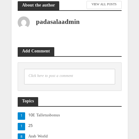
VIEW ALL POSTS
About the author
padasalaadmin
Add Comment
Click here to post a comment
Topics
10E Talletusbonus
1
25
1
Arab World
8