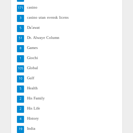
casino
171
casino utan svensk licens
3
Da'awat
5
Dr. Alwaye Column
51
Games
8
Giochi
1
Global
105
Gulf
10
Health
5
His Family
2
His Life
2
History
4
India
19