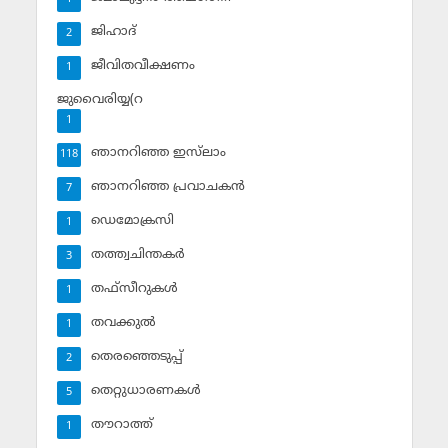
ജിഹാദ്‌
2
ജീവിതവീക്ഷണം
1
ജുവൈരിയ്യ(റ
1
ഞാനറിഞ്ഞ ഇസ്‌ലാം
118
ഞാനറിഞ്ഞ പ്രവാചകന്‍
7
ഡെമോക്രസി
1
തത്ത്വചിന്തകര്‍
3
തഫ്‌സീറുകള്‍
1
തവക്കുല്‍
1
തെരഞ്ഞെടുപ്പ്
2
തെറ്റുധാരണകള്‍
5
തൗറാത്ത്
1