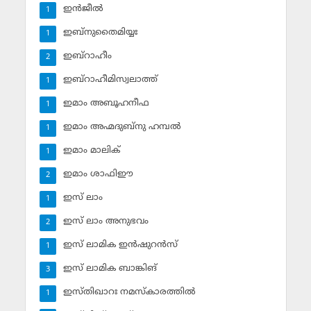
ഇന്‍ജീല്‍
1
ഇബ്‌നുതൈമിയ്യഃ
1
ഇബ്‌റാഹീം
2
ഇബ്‌റാഹീമിസ്വലാത്ത്
1
ഇമാം അബൂഹനീഫ
1
ഇമാം അഹ്മദുബ്‌നു ഹമ്പല്‍
1
ഇമാം മാലിക്
1
ഇമാം ശാഫിഈ
2
ഇസ് ലാം
1
ഇസ് ലാം അനുഭവം
2
ഇസ് ലാമിക ഇന്‍ഷുറന്‍സ്‌
1
ഇസ് ലാമിക ബാങ്കിങ്‌
3
ഇസ്തിഖാറഃ നമസ്‌കാരത്തില്‍
1