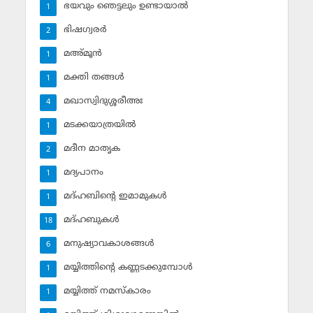
ഭയവും ഞെട്ടലും ഉണ്ടായാല്‍
1
ഭിഷഗ്വരര്‍
2
മഅ്മൂന്‍
1
മക്തി തങ്ങള്‍
1
മഖാസ്വിദുശ്ശരീഅഃ
4
മടക്കയാത്രയില്‍
1
മദീന മാതൃക
2
മദ്യപാനം
1
മദ്ഹബിന്റെ ഇമാമുകള്‍
1
മദ്ഹബുകള്‍
18
മനുഷ്യാവകാശങ്ങള്‍
6
മയ്യിത്തിന്റെ കണ്ണടക്കുമ്പോള്‍
1
മയ്യിത്ത് നമസ്‌കാരം
1