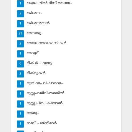
ദജ്ജാലില്‍നിന്ന് അഭയം
1
ദര്‍ശനം
2
ദര്‍ശനങ്ങള്‍
1
ദാമ്പത്യം
21
ദായധനാവകാശികള്‍
2
ദാവൂദ്‌
1
ദിക് ര്‍ – ദുആ
6
ദിക്‌റുകള്‍
2
ദുഃഖവും വിഷാദവും
1
ദുസ്സഹജീവിതത്തില്‍
1
ദുസ്സ്വപ്‌നം കണ്ടാല്‍
1
ദൗത്യം
1
നബി പത്‌നിമാര്‍
1