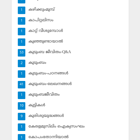
കഴിക്കുംമുമ്പ്
1
കാപിറ്റലിസം
1
കാറ്റ് വീശുമ്പോള്‍
1
കുഞ്ഞുണ്ടായാല്‍
1
കുടുംബ ജീവിതം-Q&A
53
കുടുംബം
2
കുടുംബം-പഠനങ്ങള്‍
1
കുടുംബം-ലേഖനങ്ങള്‍
41
കുടുംബജീവിതം
1
കുട്ടികള്‍
10
കുരിശുയുദ്ധങ്ങള്‍
9
കേരളമുസ്‌ലിം ഐക്യസംഘം
1
കോപംതോന്നിയാല്‍
1