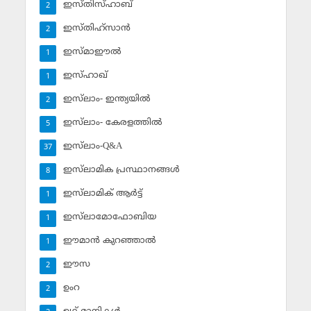
ഇസ്തിസ്ഹാബ്
2
ഇസ്തിഹ്‌സാന്‍
2
ഇസ്മാഈല്‍
1
ഇസ്ഹാഖ്‌
1
ഇസ്‌ലാം- ഇന്ത്യയില്‍
2
ഇസ്‌ലാം- കേരളത്തില്‍
5
ഇസ്‌ലാം-Q&A
37
ഇസ്‌ലാമിക പ്രസ്ഥാനങ്ങള്‍
8
ഇസ്‌ലാമിക് ആര്‍ട്ട്
1
ഇസ്‌ലാമോഫോബിയ
1
ഈമാന്‍ കുറഞ്ഞാല്‍
1
ഈസ
2
ഉംറ
2