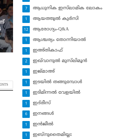
ആധുനിക ഇസ്‌ലാമിക ലോകം
7
ആയത്തുല്‍ കുര്‍സി
1
ന്
‍
ആരോഗ്യം-Q&A
12
ആശ്ചര്യം തോന്നിയാല്‍
1
ഇഅ്തികാഫ്‌
1
ഇഖ്‌വാനുല്‍ മുസ്‌ലിമൂന്‍
2
ഇജ്മാഅ്
1
ഇടയില്‍ തങ്ങുമ്പോള്‍
1
POSTS
ഇടിമിന്നല്‍ വേളയില്‍
1
ഇദ്‌രീസ്‌
1
ഇനങ്ങള്‍
6
ഇന്‍ജീല്‍
1
ഇബ്‌നുതൈമിയ്യഃ
1