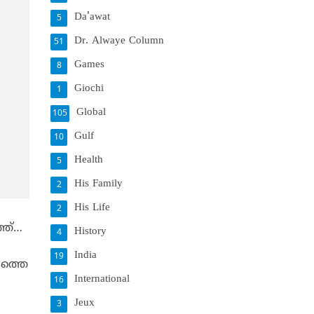
Da'awat
5
Dr. Alwaye Column
51
Games
8
Giochi
1
Global
105
Gulf
10
Health
5
His Family
2
His Life
2
്ത്…
History
4
India
19
യത്തെ
International
16
Jeux
3