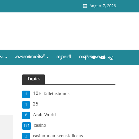
August 7, 2026
രം
കൗണ്‍സലിങ്‌
ഗ്യാലറി
വാര്‍ത്തകള്‍
Topics
10E Talletusbonus
1
25
1
Arab World
8
casino
171
casino utan svensk licens
3