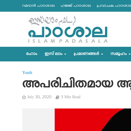
റമദാന്‍ പാഠശാല
ഹജ്ജ് പാഠശാല
പ്രവാചക പാഠശാ
ഹോം
ഇസ് ലാം
പ്രമാണങ്ങള്‍
സമൂഹം
Youth
അപരിചിതമായ ആ
July 30, 2020
3 Min Read