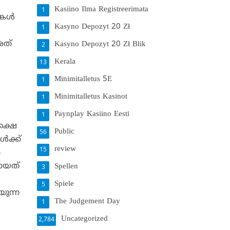
Kasiino Ilma Registreerimata
1
കള്‍
Kasyno Depozyt 20 Zł
1
അത്
Kasyno Depozyt 20 Zł Blik
2
Kerala
13
Minimitalletus 5E
1
Minimitalletus Kasinot
1
Paynplay Kasiino Eesti
1
ക്ഷെ
Public
56
്‍ക്ക്
review
15
‍
മായത്
Spellen
3
Spiele
5
യുന്ന
The Judgement Day
1
Uncategorized
2,784