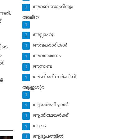
അറബ് സാഹിത്യം
2
്നത്.
അലി(റ
്
1
അല്ലാഹു
2
അവകാശികള്‍
1
ിടെ
ം
അവതരണം
1
്.
അസ്വബ
1
അഹ് മദ് സര്‍ഹിന്ദി
1
ല,
ആഇശ(റ
1
ആക്ഷേപിച്ചാല്‍
1
ആതിഥേയര്‍ക്ക്
1
ആദം
1
ആദ്യപത്തില്‍
1