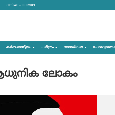
ല
വനിതാ പാഠശാല
കര്‍മശാസ്ത്രം
ചരിത്രം
നാഗരികത
ചോദ്യോത്ത
ധുനിക ലോകം