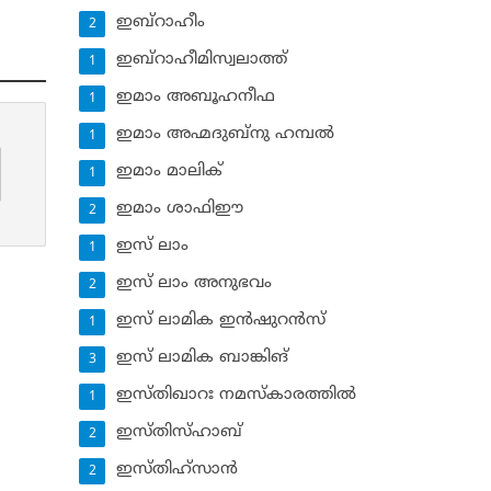
ഇബ്‌റാഹീം
2
ഇബ്‌റാഹീമിസ്വലാത്ത്
1
ഇമാം അബൂഹനീഫ
1
ഇമാം അഹ്മദുബ്‌നു ഹമ്പല്‍
1
ഇമാം മാലിക്
1
ഇമാം ശാഫിഈ
2
ഇസ് ലാം
1
ഇസ് ലാം അനുഭവം
2
ഇസ് ലാമിക ഇന്‍ഷുറന്‍സ്‌
1
ഇസ് ലാമിക ബാങ്കിങ്‌
3
ഇസ്തിഖാറഃ നമസ്‌കാരത്തില്‍
1
ഇസ്തിസ്ഹാബ്
2
ഇസ്തിഹ്‌സാന്‍
2