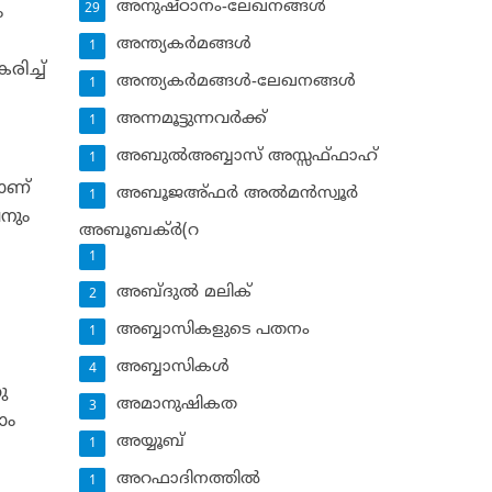
അനുഷ്ഠാനം-ലേഖനങ്ങള്‍
29
ം
അന്ത്യകര്‍മങ്ങള്‍
1
ിച്ച്
അന്ത്യകര്‍മങ്ങള്‍-ലേഖനങ്ങള്‍
1
അന്നമൂട്ടുന്നവര്‍ക്ക്
1
അബുല്‍അബ്ബാസ് അസ്സഫ്ഫാഹ്‌
1
രാണ്
അബൂജഅ്ഫര്‍ അല്‍മന്‍സ്വൂര്‍
1
വനും
അബൂബക്ര്‍(റ
1
അബ്ദുല്‍ മലിക്‌
2
അബ്ബാസികളുടെ പതനം
1
അബ്ബാസികള്‍
4
ു
അമാനുഷികത
3
ാം
അയ്യൂബ്‌
1
അറഫാദിനത്തില്‍
1