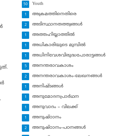
Youth
50
അക്രമത്തിനെതിരെ
1
അടിസ്ഥാനതത്ത്വങ്ങള്‍
2
്‍
അത്തഹിയ്യാത്തില്‍
1
അധികാരിയുടെ മുമ്പില്‍
1
അധിനിവേശവിരുദ്ധപോരാട്ടങ്ങള്‍
1
അനന്തരാവകാശം
5
ത്.
അനന്തരാവകാശം-ലേഖനങ്ങള്‍
2
്‍
അനിഷ്ടങ്ങള്‍
1
അനുമോദനപ്രാര്‍ഥന
1
.
അനുവാദം – വിലക്ക്‌
1
അനുഷ്ഠാനം
1
അനുഷ്ഠാനം-പഠനങ്ങള്‍
2