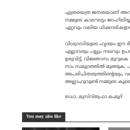
എത്രയെത്ര ജനതയാണ് അവരിലേക
നമ്മുടെ കാലഘട്ടം ജാഹിലിയ്യത
ഏറ്റവും വലിയ ധിക്കാരികളായ
വിശ്വാസിയുടെ ഹൃദയം ഈ ഭീകര
എല്ലാവരും പല്ലും നഖവും ഉ
ഉരുവിട്ട്, വിജ്ഞാനം മുറുകെ പ
നാം സമുദ്രത്തില്‍ മുങ്ങു
അപരിചിതത്വത്തിന്റെയും, വന്യ
അല്ലാഹുവുണ്ട് നമ്മുടെ കൂട
ഡോ. മുസ്വ്ത്വഫാ മഹ്മൂദ്
You may also like