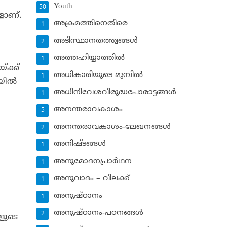
Youth
50
ളാണ്.
അക്രമത്തിനെതിരെ
1
അടിസ്ഥാനതത്ത്വങ്ങള്‍
2
അത്തഹിയ്യാത്തില്‍
1
്ക്ക്
അധികാരിയുടെ മുമ്പില്‍
1
ില്‍
അധിനിവേശവിരുദ്ധപോരാട്ടങ്ങള്‍
1
അനന്തരാവകാശം
5
അനന്തരാവകാശം-ലേഖനങ്ങള്‍
2
അനിഷ്ടങ്ങള്‍
1
അനുമോദനപ്രാര്‍ഥന
1
അനുവാദം – വിലക്ക്‌
1
അനുഷ്ഠാനം
1
അനുഷ്ഠാനം-പഠനങ്ങള്‍
2
കളുടെ