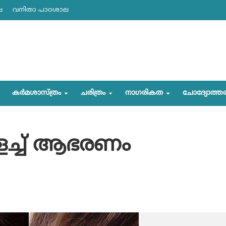
ല
വനിതാ പാഠശാല
കര്‍മശാസ്ത്രം
ചരിത്രം
നാഗരികത
ചോദ്യോത്ത
ുളച്ച് ആഭരണം