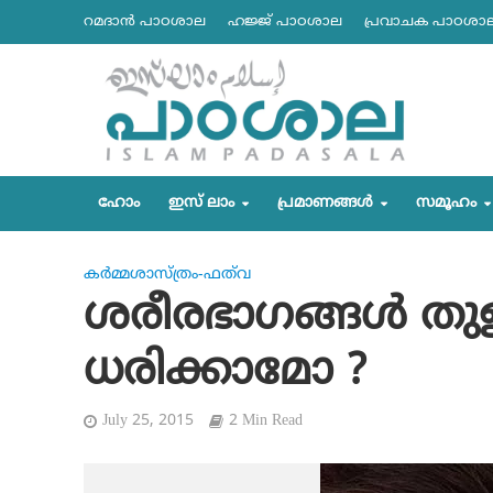
റമദാന്‍ പാഠശാല
ഹജ്ജ് പാഠശാല
പ്രവാചക പാഠശാ
ഹോം
ഇസ് ലാം
പ്രമാണങ്ങള്‍
സമൂഹം
കര്‍മ്മശാസ്ത്രം-ഫത്‌വ
ശരീരഭാഗങ്ങള്‍ ത
ധരിക്കാമോ ?
July 25, 2015
2 Min Read