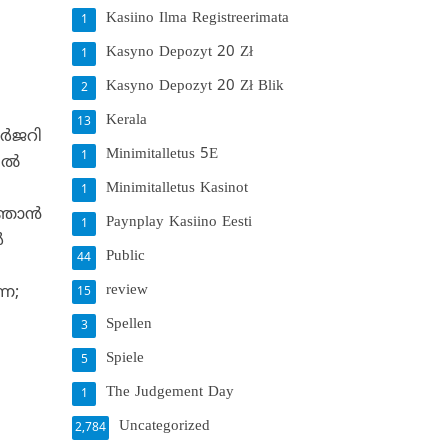
Kasiino Ilma Registreerimata
1
Kasyno Depozyt 20 Zł
1
Kasyno Depozyt 20 Zł Blik
2
Kerala
13
്‍ജറി
Minimitalletus 5E
1
ല്‍
Minimitalletus Kasinot
1
ഞാന്‍
Paynplay Kasiino Eesti
1
‍
Public
44
review
നെ;
15
Spellen
3
Spiele
5
The Judgement Day
1
Uncategorized
2,784