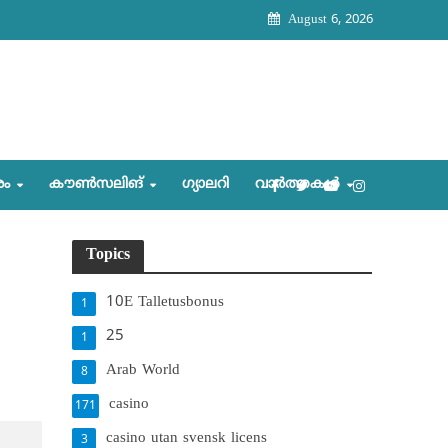
August 6, 2026
രം
കൗണ്‍സലിങ്‌
ഗ്യാലറി
വാര്‍ത്തകള്‍
Topics
10E Talletusbonus
1
25
1
Arab World
8
casino
171
casino utan svensk licens
3