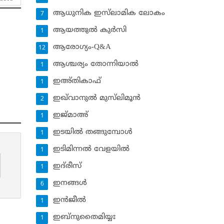
ആധുനിക ഇസ്‌ലാമിക ലോകം
7
ആയത്തുല്‍ കുര്‍സി
1
ആരോഗ്യം-Q&A
12
ആശ്ചര്യം തോന്നിയാല്‍
1
ഇഅ്തികാഫ്‌
1
ഇഖ്‌വാനുല്‍ മുസ്‌ലിമൂന്‍
2
ഇജ്മാഅ്
1
ഇടയില്‍ തങ്ങുമ്പോള്‍
1
ഇടിമിന്നല്‍ വേളയില്‍
1
ഇദ്‌രീസ്‌
1
ഇനങ്ങള്‍
6
ഇന്‍ജീല്‍
1
ഇബ്‌നുതൈമിയ്യഃ
1