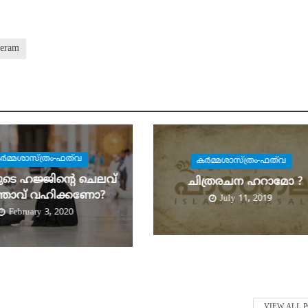
eeram
ര്‍മ്മശാസ്ത്രം-ഫത്‌വ
കര്‍മ്മശാസ്ത്രം-ഫത്‌വ
യുടെ ഹജ്ജിന്റെ ചെലവ്
ചിത്രരചന ഹറാമോ ?
‍ത്താവ് വഹിക്കണോ?
July 11, 2019
February 3, 2020
VIEW ALL 