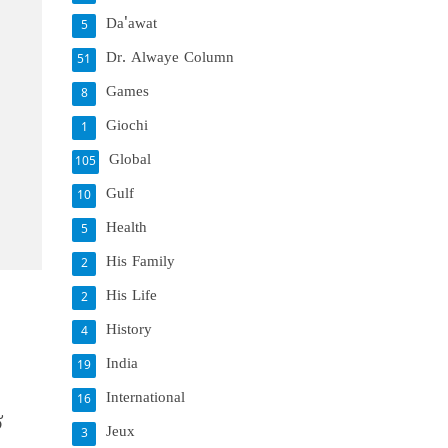
Da'awat
5
Dr. Alwaye Column
51
Games
8
Giochi
1
Global
105
Gulf
10
Health
5
His Family
2
His Life
2
History
4
India
19
International
16
്
Jeux
3