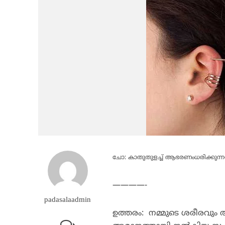
ചോ: കാതുതുളച്ച് ആഭരണംധരിക്കുന്ന
————-
padasalaadmin
ഉത്തരം: നമ്മുടെ ശരീരവു