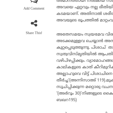
അമാനത്തായി നല്‍കിയ സംഗത
അവയെ ഏറ്റവും നല്ല രീതിയില
Add Comment
കടമയാണ്. അതിനാല്‍ ശര
അവയുടെ രൂപത്തില്‍ മാറ്റംവ
Share This!
അതേസമയം സ്വയമേവ വിരൂപമ
അടക്കമുള്ളവ ചെയ്യാന്‍ അന
കുറ്റപ്പെടുത്തുന്നു. പിശാച
സ്വത്വവിസ്മൃതിയില്‍ ആപതിപ്
വഴിപിഴപ്പിക്കും. വ്യാമോഹങ്ങള
കാലികളുടെ കാത് കീറിമുറിക
അല്ലാഹുവെ വിട്ട് പിശാചിനെ
തീര്‍ച്ച'(അന്നിസാഅ് 119).മ
സൂചിപ്പിക്കുന്ന മറ്റൊരു വച
‘(അര്‍റൂം 30)’നിങ്ങളുടെ 
ബഖറ195)