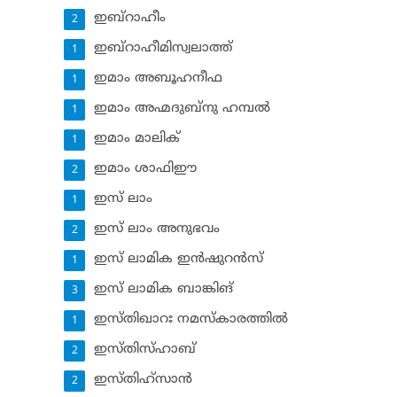
ഇബ്‌റാഹീം
2
ഇബ്‌റാഹീമിസ്വലാത്ത്
1
ഇമാം അബൂഹനീഫ
1
ഇമാം അഹ്മദുബ്‌നു ഹമ്പല്‍
1
ഇമാം മാലിക്
1
ഇമാം ശാഫിഈ
2
ഇസ് ലാം
1
ഇസ് ലാം അനുഭവം
2
ഇസ് ലാമിക ഇന്‍ഷുറന്‍സ്‌
1
ഇസ് ലാമിക ബാങ്കിങ്‌
3
ഇസ്തിഖാറഃ നമസ്‌കാരത്തില്‍
1
ഇസ്തിസ്ഹാബ്
2
ഇസ്തിഹ്‌സാന്‍
2