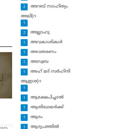
അറബ് സാഹിത്യം
2
അലി(റ
1
അല്ലാഹു
2
അവകാശികള്‍
1
അവതരണം
1
അസ്വബ
1
അഹ് മദ് സര്‍ഹിന്ദി
1
ആഇശ(റ
1
ആക്ഷേപിച്ചാല്‍
1
ആതിഥേയര്‍ക്ക്
1
ആദം
1
ആദ്യപത്തില്‍
1
POSTS