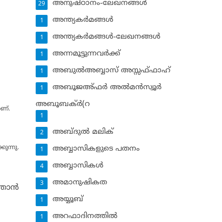
അനുഷ്ഠാനം-ലേഖനങ്ങള്‍
29
െ
അന്ത്യകര്‍മങ്ങള്‍
1
അന്ത്യകര്‍മങ്ങള്‍-ലേഖനങ്ങള്‍
1
അന്നമൂട്ടുന്നവര്‍ക്ക്
1
അബുല്‍അബ്ബാസ് അസ്സഫ്ഫാഹ്‌
1
അബൂജഅ്ഫര്‍ അല്‍മന്‍സ്വൂര്‍
1
അബൂബക്ര്‍(റ
ാണ്.
1
അബ്ദുല്‍ മലിക്‌
2
ോ
ുന്നു.
അബ്ബാസികളുടെ പതനം
1
അബ്ബാസികള്‍
4
അമാനുഷികത
3
താന്‍
അയ്യൂബ്‌
1
അറഫാദിനത്തില്‍
1