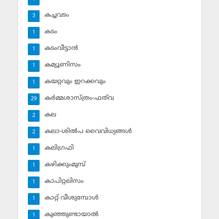
കച്ചവടം
3
കടം
1
കടംവീട്ടാന്‍
1
കമ്യൂണിസം
1
കയറ്റവും ഇറക്കവും
1
കര്‍മ്മശാസ്ത്രം-ഫത്‌വ
29
കല
2
കലാ-ശില്‍പ വൈവിധ്യങ്ങള്‍
2
കലിഗ്രഫി
1
കഴിക്കുംമുമ്പ്
1
കാപിറ്റലിസം
1
കാറ്റ് വീശുമ്പോള്‍
1
കുഞ്ഞുണ്ടായാല്‍
1