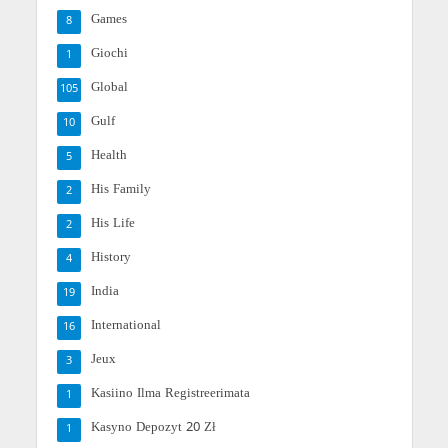
Games
8
Giochi
1
Global
105
Gulf
10
Health
5
His Family
2
His Life
2
History
4
India
19
International
16
Jeux
3
Kasiino Ilma Registreerimata
1
Kasyno Depozyt 20 Zł
1