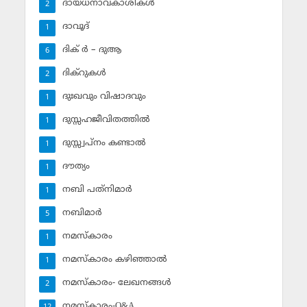
ദായധനാവകാശികള്‍
2
ദാവൂദ്‌
1
ദിക് ര്‍ – ദുആ
6
ദിക്‌റുകള്‍
2
ദുഃഖവും വിഷാദവും
1
ദുസ്സഹജീവിതത്തില്‍
1
ദുസ്സ്വപ്‌നം കണ്ടാല്‍
1
ദൗത്യം
1
നബി പത്‌നിമാര്‍
1
നബിമാര്‍
5
നമസ്‌കാരം
1
നമസ്‌കാരം കഴിഞ്ഞാല്‍
1
നമസ്‌കാരം- ലേഖനങ്ങള്‍
2
നമസ്‌കാരം-Q&A