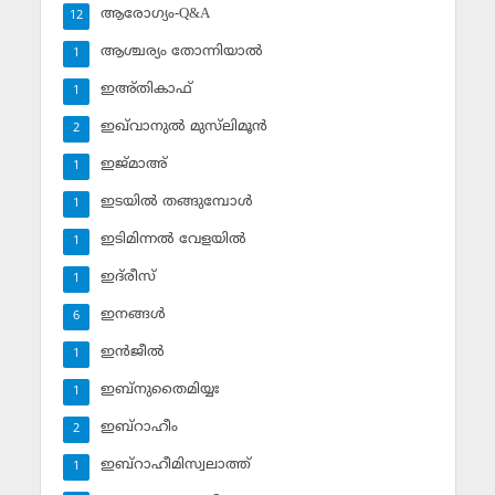
ആരോഗ്യം-Q&A
12
ആശ്ചര്യം തോന്നിയാല്‍
1
ഇഅ്തികാഫ്‌
1
ഇഖ്‌വാനുല്‍ മുസ്‌ലിമൂന്‍
2
ഇജ്മാഅ്
1
ഇടയില്‍ തങ്ങുമ്പോള്‍
1
ഇടിമിന്നല്‍ വേളയില്‍
1
ഇദ്‌രീസ്‌
1
ഇനങ്ങള്‍
6
ഇന്‍ജീല്‍
1
ഇബ്‌നുതൈമിയ്യഃ
1
ഇബ്‌റാഹീം
2
ഇബ്‌റാഹീമിസ്വലാത്ത്
1