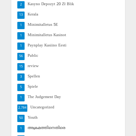
Kasyno Depozyt 20 Zł Blik
2
Kerala
13
Minimitalletus 5E
1
Minimitalletus Kasinot
1
Paynplay Kasiino Eesti
1
Public
56
review
15
Spellen
3
Spiele
5
The Judgement Day
1
Uncategorized
2,784
Youth
50
അക്രമത്തിനെതിരെ
1