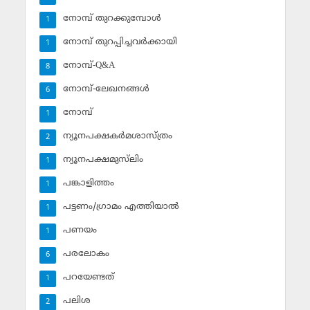
നോമ്പ് തുറക്കുമ്പോള്‍
1
നോമ്പ് തുറപ്പിച്ചവര്‍ക്കായി
1
നോമ്പ്-Q&A
8
നോമ്പ്-ലേഖനങ്ങള്‍
6
നോമ്പ്‌
1
ന്യൂനപക്ഷകര്‍മശാസ്ത്രം
2
ന്യൂനപക്ഷമുസ്‌ലിം
1
പങ്കാളിത്തം
1
പട്ടണം/ഗ്രാമം എത്തിയാല്‍
1
പണയം
1
പരലോകം
6
പറയേണ്ടത്
1
പലിശ
2