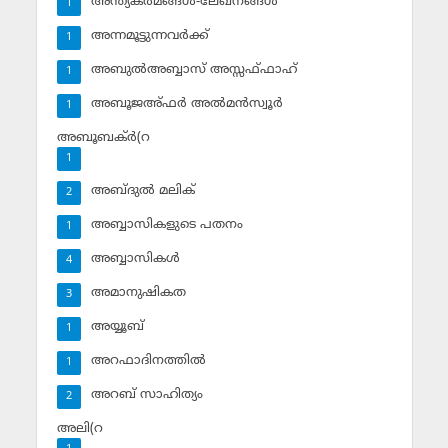
അന്ത്യകര്‍മങ്ങള്‍-ലേഖനങ്ങള്‍
1
അന്നമൂട്ടുന്നവര്‍ക്ക്
1
അബുല്‍അബ്ബാസ് അസ്സഫ്ഫാഹ്‌
1
അബൂജഅ്ഫര്‍ അല്‍മന്‍സ്വൂര്‍
1
അബൂബക്ര്‍(റ
1
അബ്ദുല്‍ മലിക്‌
2
അബ്ബാസികളുടെ പതനം
1
അബ്ബാസികള്‍
4
അമാനുഷികത
3
അയ്യൂബ്‌
1
അറഫാദിനത്തില്‍
1
അറബ് സാഹിത്യം
2
അലി(റ