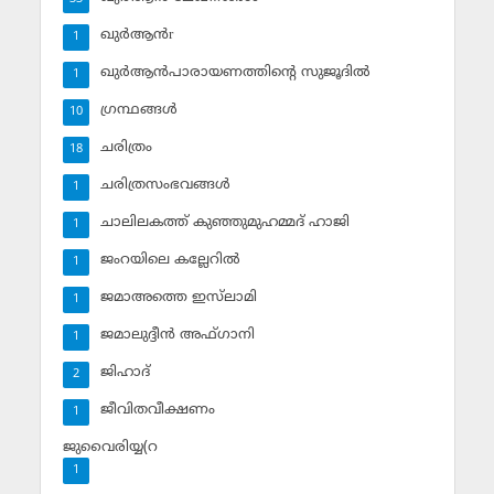
ഖുര്‍ആന്‍r
1
ഖുര്‍ആന്‍പാരായണത്തിന്റെ സുജൂദില്‍
1
ഗ്രന്ഥങ്ങള്‍
10
ചരിത്രം
18
ചരിത്രസംഭവങ്ങള്‍
1
ചാലിലകത്ത് കുഞ്ഞുമുഹമ്മദ് ഹാജി
1
ജംറയിലെ കല്ലേറില്‍
1
ജമാഅത്തെ ഇസ്‌ലാമി
1
ജമാലുദ്ദീന്‍ അഫ്ഗാനി
1
ജിഹാദ്‌
2
ജീവിതവീക്ഷണം
1
ജുവൈരിയ്യ(റ
1