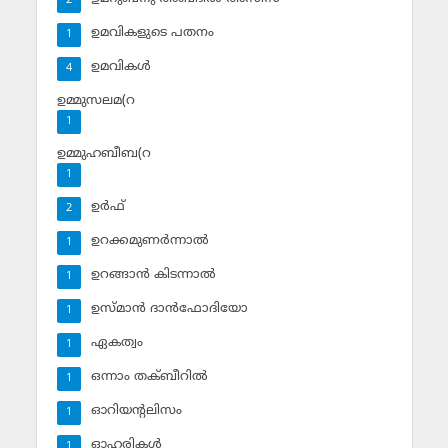
2
ഉമവികളുടെ പതനം
1
ഉമവികള്‍
4
ഉമ്മുസലമ(റ
1
ഉമ്മുഹബീബ(റ
1
ഉര്‍ഫ്
2
ഉറക്കമുണര്‍ന്നാല്‍
1
ഉറങ്ങാന്‍ കിടന്നാല്‍
1
ഉസ്മാന്‍ ദാന്‍ഫോദിയോ
1
ഏകത്വം
1
ഒന്നാം തക്ബീറില്‍
1
ഓറിയന്റലിസം
1
ഓഹരികള്‍
1