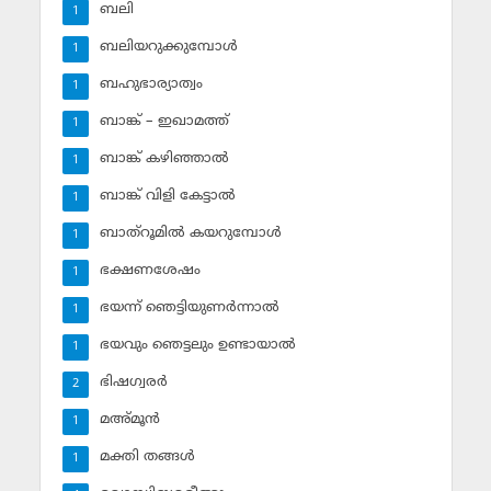
ബലി
1
ബലിയറുക്കുമ്പോള്‍
1
ബഹുഭാര്യാത്വം
1
ബാങ്ക് – ഇഖാമത്ത്
1
ബാങ്ക് കഴിഞ്ഞാല്‍
1
ബാങ്ക് വിളി കേട്ടാല്‍
1
ബാത്‌റൂമില്‍ കയറുമ്പോള്‍
1
ഭക്ഷണശേഷം
1
ഭയന്ന് ഞെട്ടിയുണര്‍ന്നാല്‍
1
ഭയവും ഞെട്ടലും ഉണ്ടായാല്‍
1
ഭിഷഗ്വരര്‍
2
മഅ്മൂന്‍
1
മക്തി തങ്ങള്‍
1