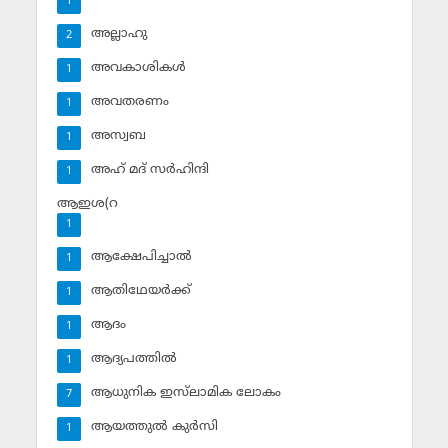
1
അല്ലാഹു
2
അവകാശികള്‍
1
അവതരണം
1
അസ്വബ
1
അഹ് മദ് സര്‍ഹിന്ദി
1
ആഇശ(റ
1
ആക്ഷേപിച്ചാല്‍
1
ആതിഥേയര്‍ക്ക്
1
ആദം
1
ആദ്യപത്തില്‍
1
ആധുനിക ഇസ്‌ലാമിക ലോകം
7
ആയത്തുല്‍ കുര്‍സി
1