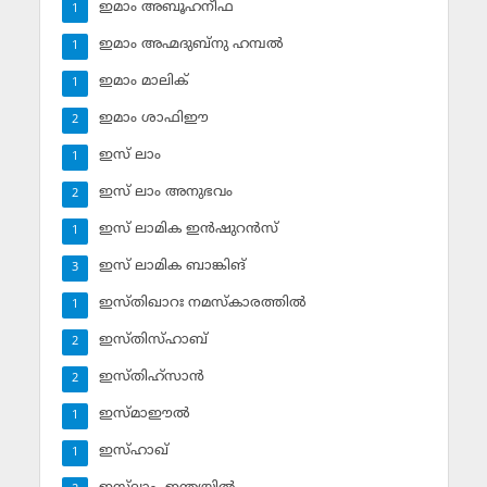
ഇമാം അബൂഹനീഫ
1
ഇമാം അഹ്മദുബ്‌നു ഹമ്പല്‍
1
ഇമാം മാലിക്
1
ഇമാം ശാഫിഈ
2
ഇസ് ലാം
1
ഇസ് ലാം അനുഭവം
2
ഇസ് ലാമിക ഇന്‍ഷുറന്‍സ്‌
1
ഇസ് ലാമിക ബാങ്കിങ്‌
3
ഇസ്തിഖാറഃ നമസ്‌കാരത്തില്‍
1
ഇസ്തിസ്ഹാബ്
2
ഇസ്തിഹ്‌സാന്‍
2
ഇസ്മാഈല്‍
1
ഇസ്ഹാഖ്‌
1