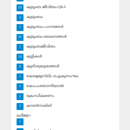
കുടുംബ ജീവിതം-Q&A
53
കുടുംബം
2
കുടുംബം-പഠനങ്ങള്‍
1
കുടുംബം-ലേഖനങ്ങള്‍
41
കുടുംബജീവിതം
1
കുട്ടികള്‍
10
കുരിശുയുദ്ധങ്ങള്‍
9
കേരളമുസ്‌ലിം ഐക്യസംഘം
1
കോപംതോന്നിയാല്‍
1
ക്രോഡീകരണം
2
കൗണ്‍സലിങ്‌
7
ഖദീജ(റ
1