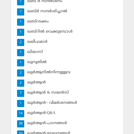
ഖബ് ര്‍ സന്ദര്‍ശനം
1
ഖബ്ര്‍ സന്ദര്‍ശിച്ചാല്‍
1
ഖബ്‌റടക്കം
1
ഖബ്‌റില്‍ വെക്കുമ്പോള്‍
1
ഖലീഫമാര്‍
2
ഖിയാസ്
1
ഖുനൂതില്‍
1
ഖുര്‍ആനില്‍നിന്നുള്ളവ
2
ഖുര്‍ആന്‍
2
ഖുര്‍ആന്‍ & സയന്‍സ്‌
7
ഖുര്‍ആന്‍– വിമര്‍ശനങ്ങള്‍
1
ഖുര്‍ആന്‍-Q&A
14
ഖുര്‍ആന്‍-പഠനങ്ങള്‍
38
ഖുര്‍ആന്‍-ലേഖനങ്ങള്‍
33