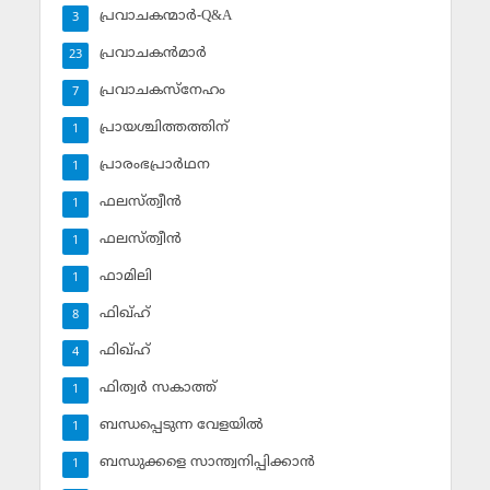
പ്രവാചകന്മാര്‍-Q&A
3
പ്രവാചകന്‍മാര്‍
23
പ്രവാചകസ്‌നേഹം
7
പ്രായശ്ചിത്തത്തിന്
1
പ്രാരംഭപ്രാര്‍ഥന
1
ഫലസ്ത്വീൻ
1
ഫലസ്ത്വീൻ
1
ഫാമിലി
1
ഫിഖ്ഹ്
8
ഫിഖ്ഹ്‌
4
ഫിത്വര്‍ സകാത്ത്‌
1
ബന്ധപ്പെടുന്ന വേളയില്‍
1
ബന്ധുക്കളെ സാന്ത്വനിപ്പിക്കാന്‍
1