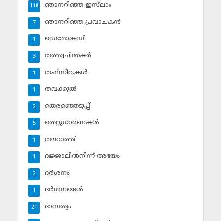
ഞാനറിഞ്ഞ ഇസ്‌ലാം
118
ഞാനറിഞ്ഞ പ്രവാചകന്‍
7
ഡെമോക്രസി
1
തത്ത്വചിന്തകര്‍
3
തഫ്‌സീറുകള്‍
1
തവക്കുല്‍
1
തെരഞ്ഞെടുപ്പ്
2
തെറ്റുധാരണകള്‍
5
തൗറാത്ത്
1
ദജ്ജാലില്‍നിന്ന് അഭയം
1
ദര്‍ശനം
2
ദര്‍ശനങ്ങള്‍
1
ദാമ്പത്യം
21