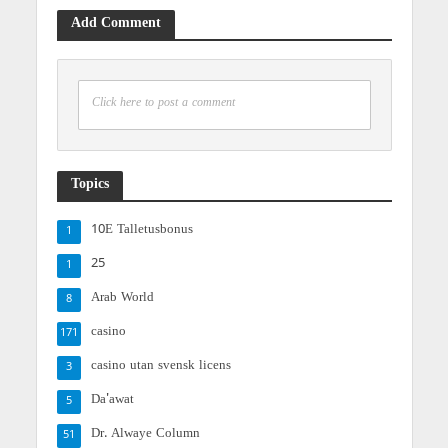
Add Comment
Click here to post a comment
Topics
10E Talletusbonus
1
25
1
Arab World
8
casino
171
casino utan svensk licens
3
Da'awat
5
Dr. Alwaye Column
51