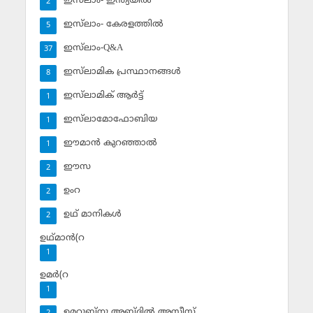
ഇസ്‌ലാം- ഇന്ത്യയില്‍
2
ഇസ്‌ലാം- കേരളത്തില്‍
5
ഇസ്‌ലാം-Q&A
37
ഇസ്‌ലാമിക പ്രസ്ഥാനങ്ങള്‍
8
ഇസ്‌ലാമിക് ആര്‍ട്ട്
1
ഇസ്‌ലാമോഫോബിയ
1
ഈമാന്‍ കുറഞ്ഞാല്‍
1
ഈസ
2
ഉംറ
2
ഉഥ് മാനികള്‍
2
ഉഥ്മാന്‍(റ
1
ഉമര്‍(റ
1
ഉമറുബ്‌നു അബ്ദില്‍ അസീസ്‌