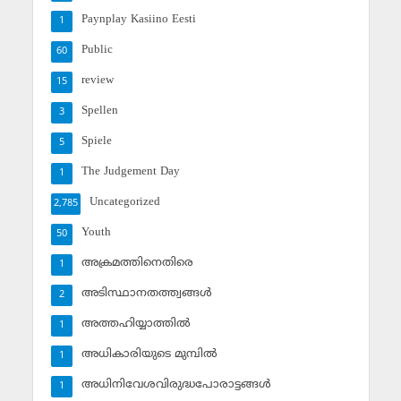
Paynplay Kasiino Eesti
1
Public
60
review
15
Spellen
3
Spiele
5
The Judgement Day
1
Uncategorized
2,785
Youth
50
അക്രമത്തിനെതിരെ
1
അടിസ്ഥാനതത്ത്വങ്ങള്‍
2
അത്തഹിയ്യാത്തില്‍
1
അധികാരിയുടെ മുമ്പില്‍
1
അധിനിവേശവിരുദ്ധപോരാട്ടങ്ങള്‍
1