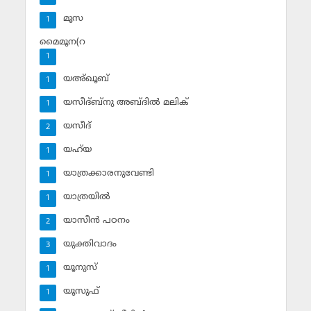
മൂസ
1
മൈമൂന(റ
1
യഅ്ഖൂബ്‌
1
യസീദ്ബ്‌നു അബ്ദില്‍ മലിക്‌
1
യസീദ്‌
2
യഹ്‌യ
1
യാത്രക്കാരനുവേണ്ടി
1
യാത്രയില്‍
1
യാസീന്‍ പഠനം
2
യുക്തിവാദം
3
യൂനുസ്‌
1
യൂസുഫ്‌
1