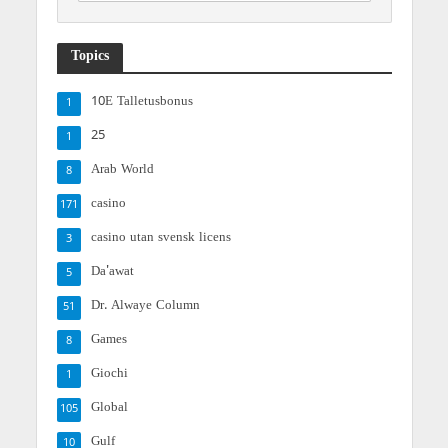
Topics
10E Talletusbonus
1
25
1
Arab World
8
casino
171
casino utan svensk licens
3
Da'awat
5
Dr. Alwaye Column
51
Games
8
Giochi
1
Global
105
Gulf
10