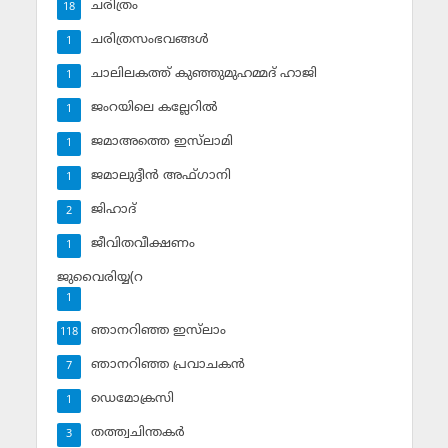
ചരിത്രം
18
ചരിത്രസംഭവങ്ങള്‍
1
ചാലിലകത്ത് കുഞ്ഞുമുഹമ്മദ് ഹാജി
1
ജംറയിലെ കല്ലേറില്‍
1
ജമാഅത്തെ ഇസ്‌ലാമി
1
ജമാലുദ്ദീന്‍ അഫ്ഗാനി
1
ജിഹാദ്‌
2
ജീവിതവീക്ഷണം
1
ജുവൈരിയ്യ(റ
1
ഞാനറിഞ്ഞ ഇസ്‌ലാം
118
ഞാനറിഞ്ഞ പ്രവാചകന്‍
7
ഡെമോക്രസി
1
തത്ത്വചിന്തകര്‍
3