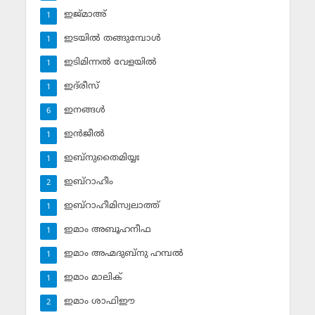
ഇജ്മാഅ്
1
ഇടയില്‍ തങ്ങുമ്പോള്‍
1
ഇടിമിന്നല്‍ വേളയില്‍
1
ഇദ്‌രീസ്‌
1
ഇനങ്ങള്‍
6
ഇന്‍ജീല്‍
1
ഇബ്‌നുതൈമിയ്യഃ
1
ഇബ്‌റാഹീം
2
ഇബ്‌റാഹീമിസ്വലാത്ത്
1
ഇമാം അബൂഹനീഫ
1
ഇമാം അഹ്മദുബ്‌നു ഹമ്പല്‍
1
ഇമാം മാലിക്
1
ഇമാം ശാഫിഈ
2