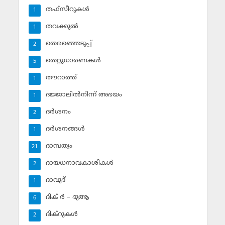
തഫ്‌സീറുകള്‍
1
തവക്കുല്‍
1
തെരഞ്ഞെടുപ്പ്
2
തെറ്റുധാരണകള്‍
5
തൗറാത്ത്
1
ദജ്ജാലില്‍നിന്ന് അഭയം
1
ദര്‍ശനം
2
ദര്‍ശനങ്ങള്‍
1
ദാമ്പത്യം
21
ദായധനാവകാശികള്‍
2
ദാവൂദ്‌
1
ദിക് ര്‍ – ദുആ
6
ദിക്‌റുകള്‍
2