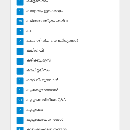
കമ്യൂണിസം
1
കയറ്റവും ഇറക്കവും
1
കര്‍മ്മശാസ്ത്രം-ഫത്‌വ
29
കല
2
കലാ-ശില്‍പ വൈവിധ്യങ്ങള്‍
2
കലിഗ്രഫി
1
കഴിക്കുംമുമ്പ്
1
കാപിറ്റലിസം
1
കാറ്റ് വീശുമ്പോള്‍
1
കുഞ്ഞുണ്ടായാല്‍
1
കുടുംബ ജീവിതം-Q&A
53
കുടുംബം
2
കുടുംബം-പഠനങ്ങള്‍
1
കുടുംബം-ലേഖനങ്ങള്‍