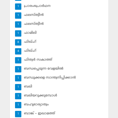
പ്രാരംഭപ്രാര്‍ഥന
1
ഫലസ്ത്വീൻ
1
ഫലസ്ത്വീൻ
1
ഫാമിലി
1
ഫിഖ്ഹ്
8
ഫിഖ്ഹ്‌
4
ഫിത്വര്‍ സകാത്ത്‌
1
ബന്ധപ്പെടുന്ന വേളയില്‍
1
ബന്ധുക്കളെ സാന്ത്വനിപ്പിക്കാന്‍
1
ബലി
1
ബലിയറുക്കുമ്പോള്‍
1
ബഹുഭാര്യാത്വം
1
ബാങ്ക് – ഇഖാമത്ത്
1