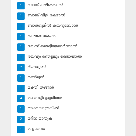
ബാങ്ക് കഴിഞ്ഞാല്‍
1
ബാങ്ക് വിളി കേട്ടാല്‍
1
ബാത്‌റൂമില്‍ കയറുമ്പോള്‍
1
ഭക്ഷണശേഷം
1
ഭയന്ന് ഞെട്ടിയുണര്‍ന്നാല്‍
1
ഭയവും ഞെട്ടലും ഉണ്ടായാല്‍
1
ഭിഷഗ്വരര്‍
2
മഅ്മൂന്‍
1
മക്തി തങ്ങള്‍
1
മഖാസ്വിദുശ്ശരീഅഃ
4
മടക്കയാത്രയില്‍
1
മദീന മാതൃക
2
മദ്യപാനം
1