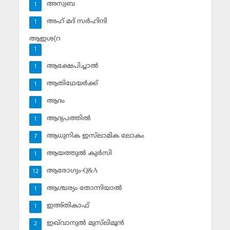
അസ്വബ
1
അഹ് മദ് സര്‍ഹിന്ദി
1
ആഇശ(റ
1
ആക്ഷേപിച്ചാല്‍
1
ആതിഥേയര്‍ക്ക്
1
ആദം
1
ആദ്യപത്തില്‍
1
ആധുനിക ഇസ്‌ലാമിക ലോകം
7
ആയത്തുല്‍ കുര്‍സി
1
ആരോഗ്യം-Q&A
12
ആശ്ചര്യം തോന്നിയാല്‍
1
ഇഅ്തികാഫ്‌
1
ഇഖ്‌വാനുല്‍ മുസ്‌ലിമൂന്‍
2