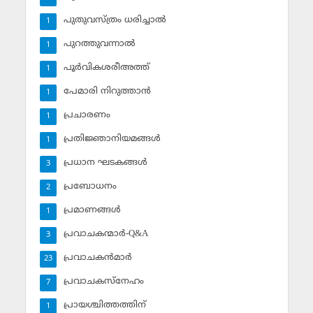
പുതുവസ്ത്രം ധരിച്ചാല്‍
1
പുറത്തുവന്നാല്‍
1
പൂര്‍വികശരീഅത്ത്
1
പേമാരി നിറുത്താന്‍
1
പ്രചാരണം
1
പ്രതിജ്ഞാനിയമങ്ങള്‍
1
പ്രധാന ഘടകങ്ങള്‍
3
പ്രബോധനം
2
പ്രമാണങ്ങള്‍
1
പ്രവാചകന്മാര്‍-Q&A
3
പ്രവാചകന്‍മാര്‍
23
പ്രവാചകസ്‌നേഹം
7
പ്രായശ്ചിത്തത്തിന്
1