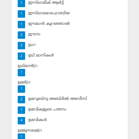
ഇസ്‌ലാമിക് ആര്‍ട്ട്
1
ഇസ്‌ലാമോഫോബിയ
1
ഈമാന്‍ കുറഞ്ഞാല്‍
1
ഈസ
2
ഉംറ
2
ഉഥ് മാനികള്‍
2
ഉഥ്മാന്‍(റ
1
ഉമര്‍(റ
1
ഉമറുബ്‌നു അബ്ദില്‍ അസീസ്‌
2
ഉമവികളുടെ പതനം
1
ഉമവികള്‍
4
ഉമ്മുസലമ(റ
1