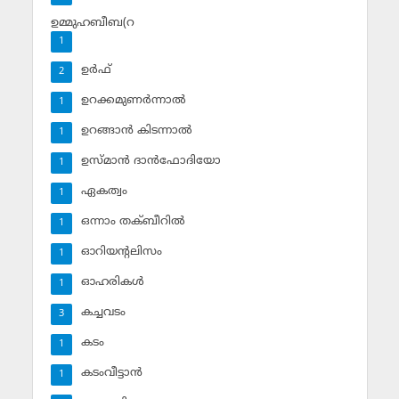
ഉമ്മുഹബീബ(റ
1
ഉര്‍ഫ്
2
ഉറക്കമുണര്‍ന്നാല്‍
1
ഉറങ്ങാന്‍ കിടന്നാല്‍
1
ഉസ്മാന്‍ ദാന്‍ഫോദിയോ
1
ഏകത്വം
1
ഒന്നാം തക്ബീറില്‍
1
ഓറിയന്റലിസം
1
ഓഹരികള്‍
1
കച്ചവടം
3
കടം
1
കടംവീട്ടാന്‍
1