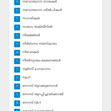
നവോത്ഥാന നായകര്‍
7
നവോത്ഥാന ശില്‍പികള്‍
1
നാഗരികത
1
നാലാം തക്ബീറില്‍
1
നിയമങ്ങള്‍
1
നിര്‍ബന്ധ നമസ്‌കാരം
1
നിവേദകര്‍
4
നീതിന്യായം-ലേഖനങ്ങള്‍
1
നൂര്‍സി പ്രസ്ഥാനം
1
നൂഹ്‌
1
നോമ്പ് തുറക്കുമ്പോള്‍
1
നോമ്പ് തുറപ്പിച്ചവര്‍ക്കായി
1
നോമ്പ്-Q&A
8