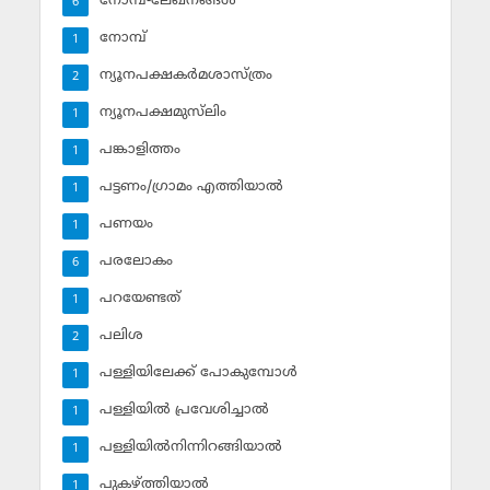
നോമ്പ്-ലേഖനങ്ങള്‍
6
നോമ്പ്‌
1
ന്യൂനപക്ഷകര്‍മശാസ്ത്രം
2
ന്യൂനപക്ഷമുസ്‌ലിം
1
പങ്കാളിത്തം
1
പട്ടണം/ഗ്രാമം എത്തിയാല്‍
1
പണയം
1
പരലോകം
6
പറയേണ്ടത്
1
പലിശ
2
പള്ളിയിലേക്ക് പോകുമ്പോള്‍
1
പള്ളിയില്‍ പ്രവേശിച്ചാല്‍
1
പള്ളിയില്‍നിന്നിറങ്ങിയാല്‍
1
പുകഴ്ത്തിയാല്‍
1