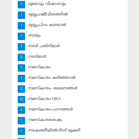
ദുഃഖവും വിഷാദവും
1
ദുസ്സഹജീവിതത്തില്‍
1
ദുസ്സ്വപ്‌നം കണ്ടാല്‍
1
ദൗത്യം
1
നബി പത്‌നിമാര്‍
1
നബിമാര്‍
5
നമസ്‌കാരം
1
നമസ്‌കാരം കഴിഞ്ഞാല്‍
1
നമസ്‌കാരം- ലേഖനങ്ങള്‍
2
നമസ്‌കാരം-Q&A
12
നമസ്‌കാരം-പഠനങ്ങള്‍
2
നമസ്‌കാരശേഷം
1
നരകത്തീയില്‍നിന്ന് മുക്തി
1