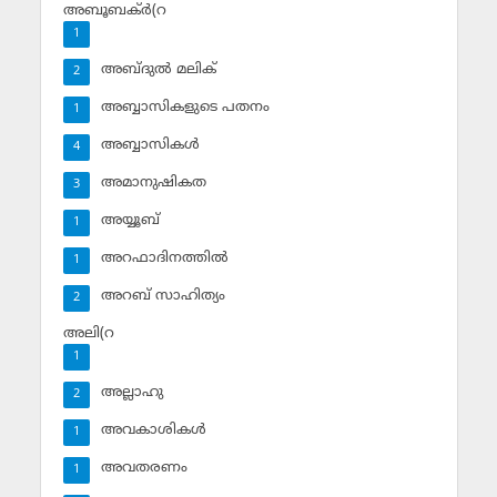
അബൂബക്ര്‍(റ
1
അബ്ദുല്‍ മലിക്‌
2
അബ്ബാസികളുടെ പതനം
1
അബ്ബാസികള്‍
4
അമാനുഷികത
3
അയ്യൂബ്‌
1
അറഫാദിനത്തില്‍
1
അറബ് സാഹിത്യം
2
അലി(റ
1
അല്ലാഹു
2
അവകാശികള്‍
1
അവതരണം
1