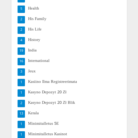
Health
5
His Family
2
His Life
2
History
4
India
19
International
16
Jeux
3
Kasiino Ilma Registreerimata
1
Kasyno Depozyt 20 Zł
1
Kasyno Depozyt 20 Zł Blik
2
Kerala
13
Minimitalletus 5E
1
Minimitalletus Kasinot
1