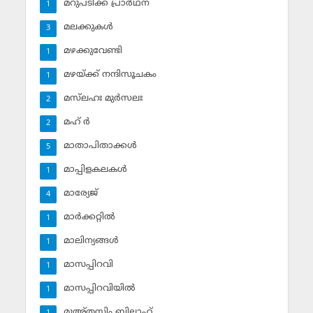
മറുപടിക്ക് പ്രാര്‍ഥന
1
മലക്കുകള്‍
3
മഴക്കുവേണ്ടി
1
മഴയ്ക്ക് നന്ദിസൂചകം
1
മസ്‌ലഹഃ മുര്‍സലഃ
2
മഹ് ര്‍
2
മാതാപിതാക്കള്‍
5
മാപ്പിളകലകള്‍
1
മാര്യേജ്
4
മാര്‍ക്കറ്റില്‍
1
മാലിന്യങ്ങള്‍
1
മാസപ്പിറവി
1
മാസപ്പിറവിയില്‍
1
മുഅ്തസിം ബില്ലാഹ്