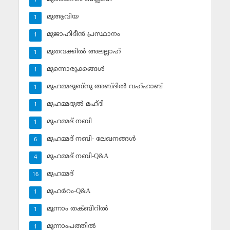
1
മുആവിയ
1
മുജാഹിദീന്‍ പ്രസ്ഥാനം
1
മുതവക്കില്‍ അലല്ലാഹ്
1
മുന്നൊരുക്കങ്ങള്‍
1
മുഹമ്മദുബ്‌നു അബ്ദില്‍ വഹ്ഹാബ്
1
മുഹമ്മദുല്‍ മഹ്ദി
1
മുഹമ്മദ് നബി
1
മുഹമ്മദ് നബി- ലേഖനങ്ങള്‍
6
മുഹമ്മദ് നബി-Q&A
4
മുഹമ്മദ്‌
16
മുഹര്‍റം-Q&A
1
മൂന്നാം തക്ബീറില്‍
1
മൂന്നാംപത്തില്‍
1