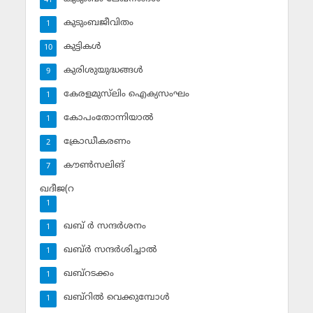
41
കുടുംബജീവിതം
1
കുട്ടികള്‍
10
കുരിശുയുദ്ധങ്ങള്‍
9
കേരളമുസ്‌ലിം ഐക്യസംഘം
1
കോപംതോന്നിയാല്‍
1
ക്രോഡീകരണം
2
കൗണ്‍സലിങ്‌
7
ഖദീജ(റ
1
ഖബ് ര്‍ സന്ദര്‍ശനം
1
ഖബ്ര്‍ സന്ദര്‍ശിച്ചാല്‍
1
ഖബ്‌റടക്കം
1
ഖബ്‌റില്‍ വെക്കുമ്പോള്‍
1