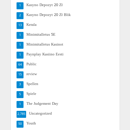
Kasyno Depozyt 20 Zł
1
Kasyno Depozyt 20 Zł Blik
2
Kerala
13
Minimitalletus 5E
1
Minimitalletus Kasinot
1
Paynplay Kasiino Eesti
1
Public
64
review
15
Spellen
3
Spiele
5
The Judgement Day
1
Uncategorized
2,785
Youth
50