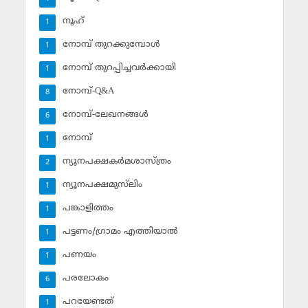
നൂഹ്‌
1
നോമ്പ് തുറക്കുമ്പോള്‍
1
നോമ്പ് തുറപ്പിച്ചവര്‍ക്കായി
1
നോമ്പ്-Q&A
8
നോമ്പ്-ലേഖനങ്ങള്‍
6
നോമ്പ്‌
1
ന്യൂനപക്ഷകര്‍മശാസ്ത്രം
2
ന്യൂനപക്ഷമുസ്‌ലിം
1
പങ്കാളിത്തം
1
പട്ടണം/ഗ്രാമം എത്തിയാല്‍
1
പണയം
1
പരലോകം
6
പറയേണ്ടത്
1