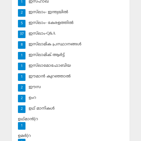
ഇസ്ഹാഖ്‌
1
ഇസ്‌ലാം- ഇന്ത്യയില്‍
2
ഇസ്‌ലാം- കേരളത്തില്‍
5
ഇസ്‌ലാം-Q&A
37
ഇസ്‌ലാമിക പ്രസ്ഥാനങ്ങള്‍
8
ഇസ്‌ലാമിക് ആര്‍ട്ട്
1
ഇസ്‌ലാമോഫോബിയ
1
ഈമാന്‍ കുറഞ്ഞാല്‍
1
ഈസ
2
ഉംറ
2
ഉഥ് മാനികള്‍
2
ഉഥ്മാന്‍(റ
1
ഉമര്‍(റ