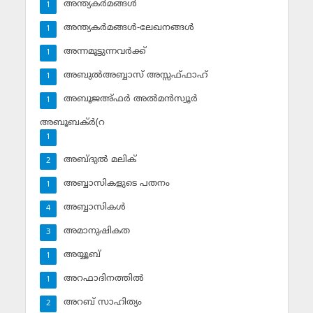
അന്ത്യകര്‍മങ്ങള്‍
1
അന്ത്യകര്‍മങ്ങള്‍-ലേഖനങ്ങള്‍
1
അന്നമൂട്ടുന്നവര്‍ക്ക്
1
അബുല്‍അബ്ബാസ് അസ്സഫ്ഫാഹ്‌
1
അബൂജഅ്ഫര്‍ അല്‍മന്‍സ്വൂര്‍
1
അബൂബക്ര്‍(റ
1
അബ്ദുല്‍ മലിക്‌
2
അബ്ബാസികളുടെ പതനം
1
അബ്ബാസികള്‍
4
അമാനുഷികത
3
അയ്യൂബ്‌
1
അറഫാദിനത്തില്‍
1
അറബ് സാഹിത്യം
2