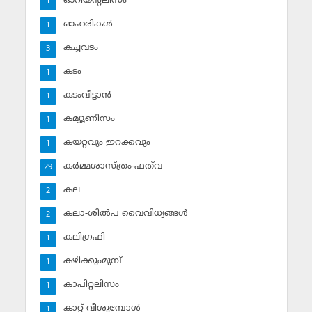
ഓറിയന്റലിസം
1
ഓഹരികള്‍
1
കച്ചവടം
3
കടം
1
കടംവീട്ടാന്‍
1
കമ്യൂണിസം
1
കയറ്റവും ഇറക്കവും
1
കര്‍മ്മശാസ്ത്രം-ഫത്‌വ
29
കല
2
കലാ-ശില്‍പ വൈവിധ്യങ്ങള്‍
2
കലിഗ്രഫി
1
കഴിക്കുംമുമ്പ്
1
കാപിറ്റലിസം
1
കാറ്റ് വീശുമ്പോള്‍
1