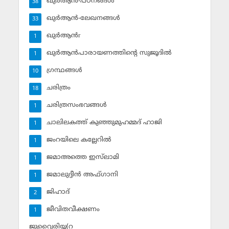
ഖുര്‍ആന്‍-പഠനങ്ങള്‍
38
ഖുര്‍ആന്‍-ലേഖനങ്ങള്‍
33
ഖുര്‍ആന്‍r
1
ഖുര്‍ആന്‍പാരായണത്തിന്റെ സുജൂദില്‍
1
ഗ്രന്ഥങ്ങള്‍
10
ചരിത്രം
18
ചരിത്രസംഭവങ്ങള്‍
1
ചാലിലകത്ത് കുഞ്ഞുമുഹമ്മദ് ഹാജി
1
ജംറയിലെ കല്ലേറില്‍
1
ജമാഅത്തെ ഇസ്‌ലാമി
1
ജമാലുദ്ദീന്‍ അഫ്ഗാനി
1
ജിഹാദ്‌
2
ജീവിതവീക്ഷണം
1
ജുവൈരിയ്യ(റ