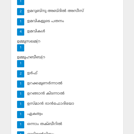
1
ഉമറുബ്‌നു അബ്ദില്‍ അസീസ്‌
2
ഉമവികളുടെ പതനം
1
ഉമവികള്‍
4
ഉമ്മുസലമ(റ
1
ഉമ്മുഹബീബ(റ
1
ഉര്‍ഫ്
2
ഉറക്കമുണര്‍ന്നാല്‍
1
ഉറങ്ങാന്‍ കിടന്നാല്‍
1
ഉസ്മാന്‍ ദാന്‍ഫോദിയോ
1
ഏകത്വം
1
ഒന്നാം തക്ബീറില്‍
1