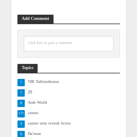
Add Comment
Click here to post a comment
Topics
10E Talletusbonus
1
25
1
Arab World
8
casino
171
casino utan svensk licens
3
Da'awat
5