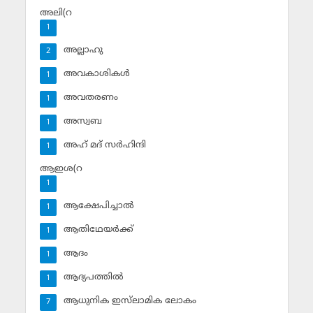
അലി(റ
1
അല്ലാഹു
2
അവകാശികള്‍
1
അവതരണം
1
അസ്വബ
1
അഹ് മദ് സര്‍ഹിന്ദി
1
ആഇശ(റ
1
ആക്ഷേപിച്ചാല്‍
1
ആതിഥേയര്‍ക്ക്
1
ആദം
1
ആദ്യപത്തില്‍
1
ആധുനിക ഇസ്‌ലാമിക ലോകം
7