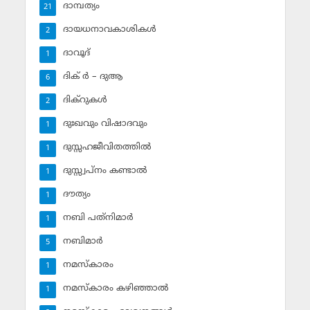
ദാമ്പത്യം
21
ദായധനാവകാശികള്‍
2
ദാവൂദ്‌
1
ദിക് ര്‍ – ദുആ
6
ദിക്‌റുകള്‍
2
ദുഃഖവും വിഷാദവും
1
ദുസ്സഹജീവിതത്തില്‍
1
ദുസ്സ്വപ്‌നം കണ്ടാല്‍
1
ദൗത്യം
1
നബി പത്‌നിമാര്‍
1
നബിമാര്‍
5
നമസ്‌കാരം
1
നമസ്‌കാരം കഴിഞ്ഞാല്‍
1