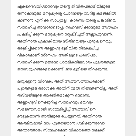
ഏകദൈവവിശ്വാസവും തന്റെ ജീവിതപങ്കാളിയിലൂടെ
ഒന്നാകാനുള്ള മനുഷ്യന്റെ ചോദനയും വേറിട്ട കളങ്ങളില്‍
കാണാന്‍ എനിക്ക് സാധ്യമല്ല. കാരണം തന്റെ പങ്കാളിയെ
സ്‌നേഹിച്ച് അവരോടൊപ്പം സഹവസിക്കാനുള്ള ആഗ്രഹം
പ്രകടിപ്പിക്കുന്ന മനുഷ്യനെ സൃഷ്ടിച്ചത് അല്ലാഹുവാണ്.
അതിനാല്‍ ഏകാകിയായ സ്ത്രീയെയും പുരുഷനെയും
ഒരുമിപ്പിക്കാന്‍ അല്ലാഹു ഭൂമിയില്‍ നിക്ഷേപിച്ച
വികാരമാണ് സ്‌നേഹം. അതിലൂടെ പരസ്പരം
സ്‌നേഹിക്കുന്ന ഉയര്‍ന്ന ധാര്‍മികനിലവാരം പുലര്‍ത്തുന്ന
ജനസമൂഹങ്ങളെക്കൊണ്ട് ഈ ഭൂമിയെ നിറക്കുന്നു.
മനുഷ്യന്റെ വിവേകം അത് ആത്മസത്താപരമാണ്.
പുറത്തുള്ള ഒരാള്‍ക്ക് അതിന് മേല്‍ നിയന്ത്രണമില്ല. അത്
തഖ്‌വയിലൂടെ ആര്‍ജിതമാകുന്ന ഒന്നാണ്.
അല്ലാഹുവിനെക്കുറിച്ച സ്‌നേഹവും ഭയവും
സമജ്ഞസമായി സമ്മേളിപ്പിച്ച് ആത്മാവിനെ
ഊട്ടുകയാണ് അതിലൂടെ ചെയ്യുന്നത്. അതിനാല്‍
ആത്മീയമായി നാം എത്രഉയരാന്‍ ശ്രമിക്കുന്നുവോ
അത്രത്തോളം സ്‌നേഹമെന്ന വികാരത്തെ നമുക്ക്