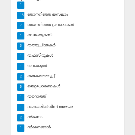
1
ഞാനറിഞ്ഞ ഇസ്‌ലാം
118
ഞാനറിഞ്ഞ പ്രവാചകന്‍
7
ഡെമോക്രസി
1
തത്ത്വചിന്തകര്‍
3
തഫ്‌സീറുകള്‍
1
തവക്കുല്‍
1
തെരഞ്ഞെടുപ്പ്
2
തെറ്റുധാരണകള്‍
5
തൗറാത്ത്
1
ദജ്ജാലില്‍നിന്ന് അഭയം
1
ദര്‍ശനം
2
ദര്‍ശനങ്ങള്‍
1