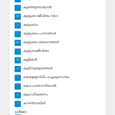
കുഞ്ഞുണ്ടായാല്‍
1
കുടുംബ ജീവിതം-Q&A
53
കുടുംബം
2
കുടുംബം-പഠനങ്ങള്‍
1
കുടുംബം-ലേഖനങ്ങള്‍
41
കുടുംബജീവിതം
1
കുട്ടികള്‍
10
കുരിശുയുദ്ധങ്ങള്‍
9
കേരളമുസ്‌ലിം ഐക്യസംഘം
1
കോപംതോന്നിയാല്‍
1
ക്രോഡീകരണം
2
കൗണ്‍സലിങ്‌
7
ഖദീജ(റ