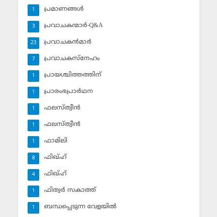
പ്രമാണങ്ങള്‍
1
പ്രവാചകന്മാര്‍-Q&A
3
പ്രവാചകന്‍മാര്‍
23
പ്രവാചകസ്‌നേഹം
7
പ്രായശ്ചിത്തത്തിന്
1
പ്രാരംഭപ്രാര്‍ഥന
1
ഫലസ്ത്വീൻ
1
ഫലസ്ത്വീൻ
1
ഫാമിലി
1
ഫിഖ്ഹ്
8
ഫിഖ്ഹ്‌
4
ഫിത്വര്‍ സകാത്ത്‌
1
ബന്ധപ്പെടുന്ന വേളയില്‍
1