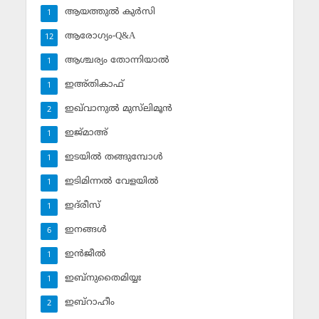
ആയത്തുല്‍ കുര്‍സി
1
ആരോഗ്യം-Q&A
12
ആശ്ചര്യം തോന്നിയാല്‍
1
ഇഅ്തികാഫ്‌
1
ഇഖ്‌വാനുല്‍ മുസ്‌ലിമൂന്‍
2
ഇജ്മാഅ്
1
ഇടയില്‍ തങ്ങുമ്പോള്‍
1
ഇടിമിന്നല്‍ വേളയില്‍
1
ഇദ്‌രീസ്‌
1
ഇനങ്ങള്‍
6
ഇന്‍ജീല്‍
1
ഇബ്‌നുതൈമിയ്യഃ
1
ഇബ്‌റാഹീം
2