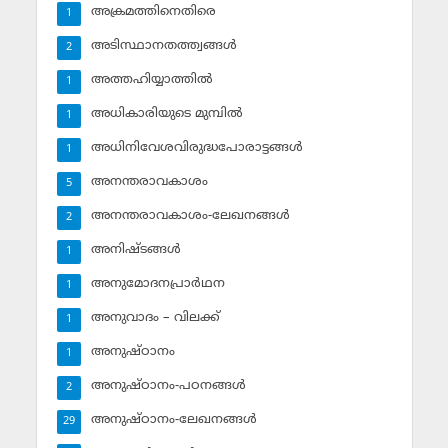
അക്രമത്തിനെതിരെ
1
അടിസ്ഥാനതത്ത്വങ്ങള്‍
2
അത്തഹിയ്യാത്തില്‍
1
അധികാരിയുടെ മുമ്പില്‍
1
അധിനിവേശവിരുദ്ധപോരാട്ടങ്ങള്‍
1
അനന്തരാവകാശം
5
അനന്തരാവകാശം-ലേഖനങ്ങള്‍
2
അനിഷ്ടങ്ങള്‍
1
അനുമോദനപ്രാര്‍ഥന
1
അനുവാദം – വിലക്ക്‌
1
അനുഷ്ഠാനം
1
അനുഷ്ഠാനം-പഠനങ്ങള്‍
2
അനുഷ്ഠാനം-ലേഖനങ്ങള്‍
29