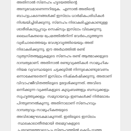
അതിനാല്‍ സ്‌നേഹം ഹൃദയത്തിന്റെ
അനുഭവമാണെന്നറിയുക. എന്നാല്‍ അതിന്റെ
ബാഹ്യപ്രകടനങ്ങള്‍ക്ക് ഇസ്‌ലാം ധാര്‍മികപരിധികള്‍
നിശ്ചയിച്ചിരിക്കുന്നു. സ്‌നേഹം നിരാകരിച്ചുകൊണ്ടുള്ള
ശാരീരികാടുപ്പവും സെക്‌സും ഇസ്‌ലാം വിലക്കുന്നു.
ലൈംഗികതയെ പ്രേമത്തില്‍നിന്ന് വേര്‍പെടുത്തുന്ന
വ്യഭിചാരത്തെയും വേശ്യാവൃത്തിയെയും അത്
നിരാകരിക്കുന്നു. ഈ അര്‍ഥത്തില്‍ രണ്ട്
വ്യത്യസ്തആളുകളുടെ സ്‌നേഹം രണ്ട് ആത്മാക്കളുടെ
ദാമ്പത്യമാണ്. അതിനാല്‍ രണ്ടുവ്യക്തികള്‍ സാമൂഹിക-
നിയമ വ്യവസ്ഥയുടെ ചട്ടക്കൂടില്‍ നിന്നുകൊണ്ടുവേണം
ഒന്നാകേണ്ടതെന്ന് ഇസ്‌ലാം നിഷ്‌കര്‍ഷിക്കുന്നു. അതാണ്
വിവാഹജീവിതത്തിലൂടെ ഉദ്ദേശിക്കുന്നത്. അവിടെ
ഒന്നിക്കുന്ന വ്യക്തികളുടെ കുടുംബങ്ങളും ബന്ധുക്കളും
സുഹൃത്തുക്കളും സമുദായവും ഇണകള്‍ക്ക് നിര്‍ലോഭം
പിന്തുണനല്‍കുന്നു. അതിനാലാണ് സ്‌നേഹവും
ദാമ്പത്യവും സാമൂഹികതയുടെ
അവിഭാജ്യഘടകമാകുന്നത്. ഇതിലൂടെ ഇസ്‌ലാം
സ്ഥലകാലാതീതമായി തലമുറകളുടെ
പ്രയാണത്തോടൊപ്പം സ്‌നേഹത്തില്‍ കെട്ടിപ്പടുത്ത