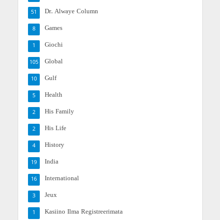
Dr. Alwaye Column
51
Games
8
Giochi
1
Global
105
Gulf
10
Health
5
His Family
2
His Life
2
History
4
India
19
International
16
Jeux
3
Kasiino Ilma Registreerimata
1