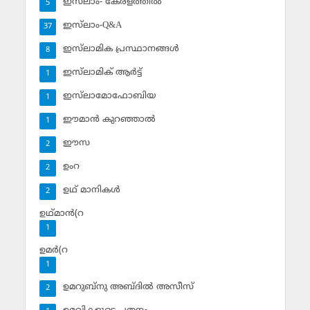
ഇസ്‌ലാം- കേരളത്തില്‍
5
ഇസ്‌ലാം-Q&A
37
ഇസ്‌ലാമിക പ്രസ്ഥാനങ്ങള്‍
8
ഇസ്‌ലാമിക് ആര്‍ട്ട്
1
ഇസ്‌ലാമോഫോബിയ
1
ഈമാന്‍ കുറഞ്ഞാല്‍
1
ഈസ
2
ഉംറ
2
ഉഥ് മാനികള്‍
2
ഉഥ്മാന്‍(റ
1
ഉമര്‍(റ
1
ഉമറുബ്‌നു അബ്ദില്‍ അസീസ്‌
2