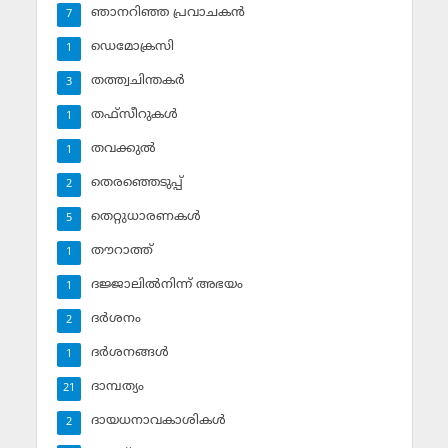
ഞാനറിഞ്ഞ പ്രവാചകന്‍
7
ഡെമോക്രസി
1
തത്ത്വചിന്തകര്‍
3
തഫ്‌സീറുകള്‍
1
തവക്കുല്‍
1
തെരഞ്ഞെടുപ്പ്
2
തെറ്റുധാരണകള്‍
5
തൗറാത്ത്
1
ദജ്ജാലില്‍നിന്ന് അഭയം
1
ദര്‍ശനം
2
ദര്‍ശനങ്ങള്‍
1
ദാമ്പത്യം
21
ദായധനാവകാശികള്‍
2