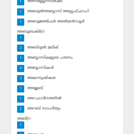
അന്നമൂട്ടുന്നവര്‍ക്ക്
1
അബുല്‍അബ്ബാസ് അസ്സഫ്ഫാഹ്‌
1
അബൂജഅ്ഫര്‍ അല്‍മന്‍സ്വൂര്‍
1
അബൂബക്ര്‍(റ
1
അബ്ദുല്‍ മലിക്‌
2
അബ്ബാസികളുടെ പതനം
1
അബ്ബാസികള്‍
4
അമാനുഷികത
3
അയ്യൂബ്‌
1
അറഫാദിനത്തില്‍
1
അറബ് സാഹിത്യം
2
അലി(റ
1