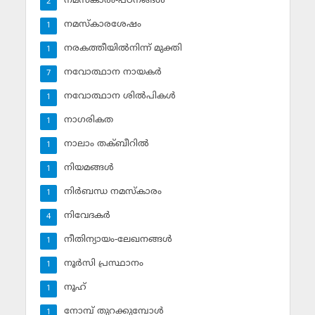
നമസ്‌കാരം-പഠനങ്ങള്‍
2
നമസ്‌കാരശേഷം
1
നരകത്തീയില്‍നിന്ന് മുക്തി
1
നവോത്ഥാന നായകര്‍
7
നവോത്ഥാന ശില്‍പികള്‍
1
നാഗരികത
1
നാലാം തക്ബീറില്‍
1
നിയമങ്ങള്‍
1
നിര്‍ബന്ധ നമസ്‌കാരം
1
നിവേദകര്‍
4
നീതിന്യായം-ലേഖനങ്ങള്‍
1
നൂര്‍സി പ്രസ്ഥാനം
1
നൂഹ്‌
1
നോമ്പ് തുറക്കുമ്പോള്‍
1