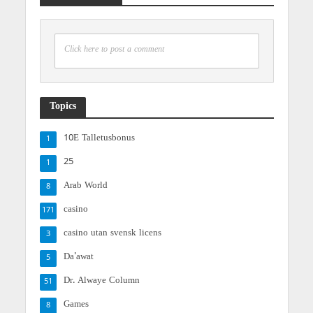
Click here to post a comment
Topics
10E Talletusbonus
1
25
1
Arab World
8
casino
171
casino utan svensk licens
3
Da'awat
5
Dr. Alwaye Column
51
Games
8