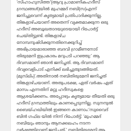
‘സിഹാഹുസിത്ത'(ആറു പ്രാമാണികഹദീസ്
ഗ്രന്ഥങ്ങള്‍)യില്‍ മുഹമ്മദ് നബി(സ)എന്ന്
ജനിച്ചുവെന്ന് കൃത്യമായി പ്രതിപാദിക്കുന്നില്ല.
തിങ്കളാഴ്ചയാണ് അതെന്ന് വ്യക്തമാക്കുന്ന ഒരു
ഹദീസ് അബൂഖതാദയുടെയായി റിപോര്‍ട്ട്
ചെയ്തിട്ടുണ്ട്. തിങ്കളാഴ്ച
നോമ്പനുഷ്ഠിക്കുന്നതിനെക്കുറിച്ച്
അഭിപ്രായമാരാഞ്ഞ ബദവി ഗ്രാമീണനോട്
തിരുമേനി ഇപ്രകാരം മറുപടി പറഞ്ഞു:’ ആ
ദിവസമാണ് ഞാന്‍ ജനിച്ചത്. ആ ദിവസമാണ്
ദിവ്യവെളിപാട് എനിക്ക് ലഭിച്ചുതുടങ്ങിയത്.
(മുസ്‌ലിം)’.അതിനാല്‍ നബിതിരുമേനി ജനിച്ചത്
തിങ്കളാഴ്ചയാണ്. അതുപക്ഷേ, ഏത് വര്‍ഷം ഏത്
മാസം എന്നതിന് മറ്റു ഹദീസുകളെ
ആശ്രയിക്കണം. അപ്പോഴും കൃത്യമായ തീയതി ഒരു
ഹദീസ് ഗ്രന്ഥത്തിലും കാണപ്പെടുന്നില്ല. സുനനുല്‍
ബൈയ്ഹഖിയില്‍ ഇങ്ങനെ കാണാം:’സുവൈദ്
ബിന്‍ ഗഫ്‌ല യില്‍ നിന്ന് റിപോര്‍ട്ട്: ‘മുഹമ്മദ്
നബിയും ഞാനും ആനക്കലഹം നടന്ന
വര്‍ഷത്തിലാണ് ജനിച്ചത്.’ നബിതിരുമേനി ആ