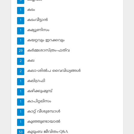
3
കടം
1
കടംവീട്ടാന്‍
1
കമ്യൂണിസം
1
കയറ്റവും ഇറക്കവും
1
കര്‍മ്മശാസ്ത്രം-ഫത്‌വ
29
കല
2
കലാ-ശില്‍പ വൈവിധ്യങ്ങള്‍
2
കലിഗ്രഫി
1
കഴിക്കുംമുമ്പ്
1
കാപിറ്റലിസം
1
കാറ്റ് വീശുമ്പോള്‍
1
കുഞ്ഞുണ്ടായാല്‍
1
കുടുംബ ജീവിതം-Q&A
53