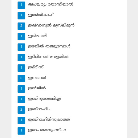
ആശ്ചര്യം തോന്നിയാല്‍
1
ഇഅ്തികാഫ്‌
1
ഇഖ്‌വാനുല്‍ മുസ്‌ലിമൂന്‍
2
ഇജ്മാഅ്
1
ഇടയില്‍ തങ്ങുമ്പോള്‍
1
ഇടിമിന്നല്‍ വേളയില്‍
1
ഇദ്‌രീസ്‌
1
ഇനങ്ങള്‍
6
ഇന്‍ജീല്‍
1
ഇബ്‌നുതൈമിയ്യഃ
1
ഇബ്‌റാഹീം
2
ഇബ്‌റാഹീമിസ്വലാത്ത്
1
ഇമാം അബൂഹനീഫ
1