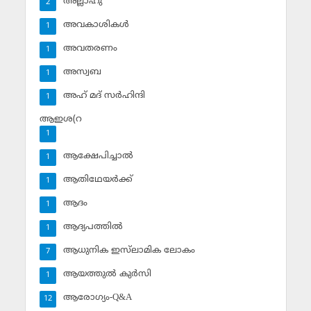
അല്ലാഹു
2
അവകാശികള്‍
1
അവതരണം
1
അസ്വബ
1
അഹ് മദ് സര്‍ഹിന്ദി
1
ആഇശ(റ
1
ആക്ഷേപിച്ചാല്‍
1
ആതിഥേയര്‍ക്ക്
1
ആദം
1
ആദ്യപത്തില്‍
1
ആധുനിക ഇസ്‌ലാമിക ലോകം
7
ആയത്തുല്‍ കുര്‍സി
1
ആരോഗ്യം-Q&A
12