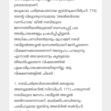
ശ്രദ്ധേയമാണ്.
മധ്യകാല ചരിത്രകാരനായ ഇബ്‌നുകസീര്‍(ഹി. 774)
തന്റെ വിഖ്യാതഗ്രന്ഥമായ ‘അല്‍ബിദായ
വന്നിഹായ’ യില്‍ നബിയുടെ
ജനനത്തീയതിയുമായി ബന്ധപ്പെട്ട് പല
അഭിപ്രായങ്ങളും പ്രകടിപ്പിച്ചിട്ടുണ്ട്.
അധികപണ്ഡിതന്‍മാരും മുഹമ്മദ് നബി
റബീഉല്‍അവ്വല്‍ മാസത്തിലാണ് ജനിച്ചതെന്ന
വീക്ഷണക്കാരാണെന്ന് അദ്ദേഹം പറയുന്നു.
എന്നാല്‍ അവരൊന്നും കൃത്യമായ
തീയതിഏതെന്ന വിഷയത്തില്‍
ഏകാഭിപ്രായക്കാരായിരുന്നില്ല. ആ
വീക്ഷണങ്ങളില്‍ ചിലത് :
1. നബിചരിത്രവിശാരദരില്‍ ഒരാളായ
അബൂമഅ്ശറില്‍ സിന്ധി(ഹി. 171) പറയുന്നത്
നബിയുടെ ജനനം റബീഉല്‍ അവ്വല്‍
രണ്ടിനാണെന്നാണ്. മാലിക്കീപണ്ഡിതനും
ഫഖീഹുമായ ഇബ്‌നു അബ്ദില്‍ ബര്‍റ്(ഹി.