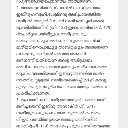
463)അഭിപ്രായപ്പെടുന്നതും അതുതന്നെ.
2. അന്തലൂസിയന്‍(സ്പാനിഷ്)പണ്ഡിതനായ
ഇബ്‌നുഹസ(ഹി.456)മിന്റെ അഭിപ്രായത്തില്‍
റബീഉല്‍ അവ്വല്‍ 8 നാണ് നബി ജനിച്ചത്.അല്‍
ദുഹ്‌രിയില്‍നിന്ന് (ഹി. 128) ഇമാം മാലിക് (ഹി. 179)
റിപോര്‍ട്ടുചെയ്തിട്ടുള്ള അഭിപ്രായവും
അതുതന്നെ.മുഹമ്മദ് ബിന്‍ ജുബൈര്‍ ബിന്‍
മുത്ഇമിനെപ്പോലുള്ള താബിഉകളും അതുതന്നെ
പറയുന്നു. റബീഉല്‍ അവല്‍ രണ്ടാണ്
ജനനത്തീയതിയെന്ന തന്റെ അഭിപ്രായം
അധികചരിത്രകാരന്മാരുടെയും നിരീക്ഷണത്തെ
ആസ്പദമാക്കിയാണ് ഇബ്‌നുഅബ്ദില്‍ ബര്‍റ്
നടത്തിയിട്ടുള്ളത്. നബിയെക്കുറിച്ച് മദ്ഹ് കാവ്യം
എഴുതിയ ഇബ്‌നുദിഹ്‌യ അതേ അഭിപ്രായമാണ്
പ്രകടിപ്പിക്കുന്നത്.
3. മുഹമ്മദ് നബി റബീഉല്‍ അവ്വല്‍ പത്തിനാണ്
ജനിച്ചതെന്ന് ഇബ്‌നു അസാകിര്‍(ഹി. 571),
നബിയുടെ കുടുംബപാരമ്പര്യത്തില്‍ പെട്ടതും
ശീഈ പണ്ഡിതനുമായ അബൂ ജഅ്ഫറില്‍
ബാഖിര്‍(ഹി. 114) താബിഉം പ്രമുഖപണ്ഡിതനുമായ