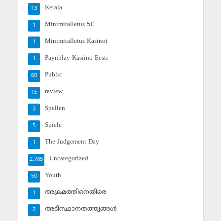
Kerala
13
Minimitalletus 5E
1
Minimitalletus Kasinot
1
Paynplay Kasiino Eesti
1
Public
60
review
15
Spellen
3
Spiele
5
The Judgement Day
1
Uncategorized
2,785
Youth
50
അക്രമത്തിനെതിരെ
1
അടിസ്ഥാനതത്ത്വങ്ങള്‍
2