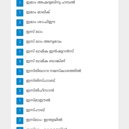
ഇമാം അഹ്മദുബ്‌നു ഹമ്പല്‍
1
ഇമാം മാലിക്
1
ഇമാം ശാഫിഈ
2
ഇസ് ലാം
1
ഇസ് ലാം അനുഭവം
2
ഇസ് ലാമിക ഇന്‍ഷുറന്‍സ്‌
1
ഇസ് ലാമിക ബാങ്കിങ്‌
3
ഇസ്തിഖാറഃ നമസ്‌കാരത്തില്‍
1
ഇസ്തിസ്ഹാബ്
2
ഇസ്തിഹ്‌സാന്‍
2
ഇസ്മാഈല്‍
1
ഇസ്ഹാഖ്‌
1
ഇസ്‌ലാം- ഇന്ത്യയില്‍
2