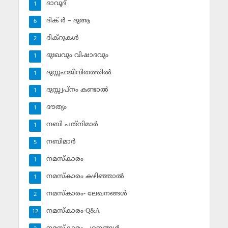
ദാവൂദ്‌
1
ദിക് ര്‍ – ദുആ
6
ദിക്‌റുകള്‍
2
ദുഃഖവും വിഷാദവും
1
ദുസ്സഹജീവിതത്തില്‍
1
ദുസ്സ്വപ്‌നം കണ്ടാല്‍
1
ദൗത്യം
1
നബി പത്‌നിമാര്‍
1
നബിമാര്‍
5
നമസ്‌കാരം
1
നമസ്‌കാരം കഴിഞ്ഞാല്‍
1
നമസ്‌കാരം- ലേഖനങ്ങള്‍
2
നമസ്‌കാരം-Q&A
12