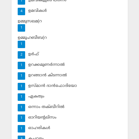
ഉമവികളുടെ പതനം
1
ഉമവികള്‍
4
ഉമ്മുസലമ(റ
1
ഉമ്മുഹബീബ(റ
1
ഉര്‍ഫ്
2
ഉറക്കമുണര്‍ന്നാല്‍
1
ഉറങ്ങാന്‍ കിടന്നാല്‍
1
ഉസ്മാന്‍ ദാന്‍ഫോദിയോ
1
ഏകത്വം
1
ഒന്നാം തക്ബീറില്‍
1
ഓറിയന്റലിസം
1
ഓഹരികള്‍
1
കച്ചവടം