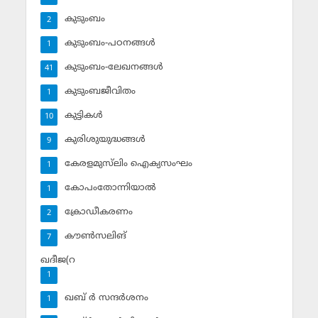
കുടുംബം
2
കുടുംബം-പഠനങ്ങള്‍
1
കുടുംബം-ലേഖനങ്ങള്‍
41
കുടുംബജീവിതം
1
കുട്ടികള്‍
10
കുരിശുയുദ്ധങ്ങള്‍
9
കേരളമുസ്‌ലിം ഐക്യസംഘം
1
കോപംതോന്നിയാല്‍
1
ക്രോഡീകരണം
2
കൗണ്‍സലിങ്‌
7
ഖദീജ(റ
1
ഖബ് ര്‍ സന്ദര്‍ശനം
1