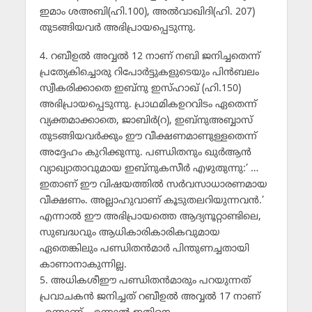
ഇമാം ശഅബി(ഹി.100), അല്‍വാഖിദി(ഹി. 207)
തുടങ്ങിയവര്‍ അഭിപ്രായപ്പെടുന്നു.
4. റബീഉല്‍ അവ്വല്‍ 12 നാണ് നബി ജനിച്ചതെന്ന്
പ്രത്യേകിച്ചൊരു റിപോര്‍ട്ടുകളുടെയും പിന്‍ബലം
സ്വീകരിക്കാതെ ഇബ്‌നു ഇസ്ഹാഖ് (ഹി.150)
അഭിപ്രായപ്പെടുന്നു. പ്രാഥമികഉറവിടം ഏതെന്ന്
വ്യക്തമാക്കാതെ, ജാബിര്‍(റ), ഇബ്‌നുഅബ്ബാസ്
തുടങ്ങിയവര്‍ക്കും ഈ വീക്ഷണമാണുള്ളതെന്ന്
അദ്ദേഹം കുറിക്കുന്നു. പണ്ഡിതനും ഖുര്‍ആന്‍
വ്യാഖ്യാതാവുമായ ഇബ്‌നുകസീര്‍ എഴുതുന്നു:’ …
ഇതാണ് ഈ വിഷയത്തില്‍ സര്‍വസാധാരണമായ
വീക്ഷണം. അല്ലാഹുവാണ് കൂടുതലറിയുന്നവന്‍.’
എന്നാല്‍ ഈ അഭിപ്രായത്തെ ആദ്യനൂറ്റാണ്ടിലെ,
സുബദ്ധവും ആധികാരികാരികവുമായ
ഏതെങ്കിലും പണ്ഡിതന്‍മാര്‍ പിന്തുണച്ചതായി
കാണാനാകുന്നില്ല.
5. അധികശീഈ പണ്ഡിതന്‍മാരും പറയുന്നത്
പ്രവാചകന്‍ ജനിച്ചത് റബീഉല്‍ അവ്വല്‍ 17 നാണ്