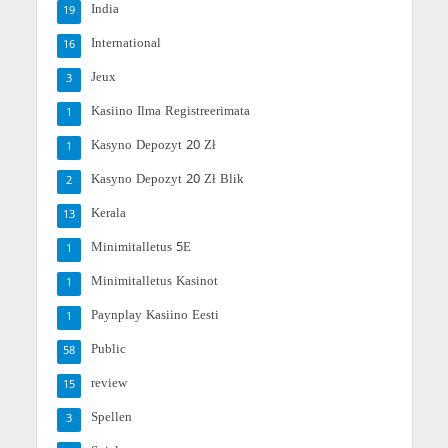
India
19
International
16
Jeux
3
Kasiino Ilma Registreerimata
1
Kasyno Depozyt 20 Zł
1
Kasyno Depozyt 20 Zł Blik
2
Kerala
13
Minimitalletus 5E
1
Minimitalletus Kasinot
1
Paynplay Kasiino Eesti
1
Public
58
review
15
Spellen
3