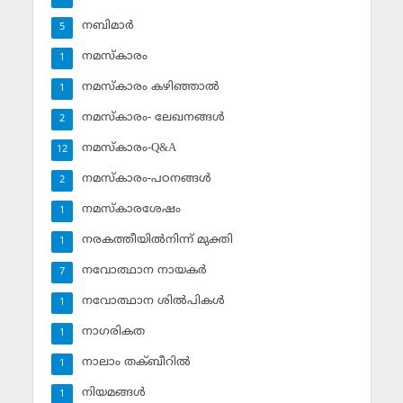
നബിമാര്‍
5
നമസ്‌കാരം
1
നമസ്‌കാരം കഴിഞ്ഞാല്‍
1
നമസ്‌കാരം- ലേഖനങ്ങള്‍
2
നമസ്‌കാരം-Q&A
12
നമസ്‌കാരം-പഠനങ്ങള്‍
2
നമസ്‌കാരശേഷം
1
നരകത്തീയില്‍നിന്ന് മുക്തി
1
നവോത്ഥാന നായകര്‍
7
നവോത്ഥാന ശില്‍പികള്‍
1
നാഗരികത
1
നാലാം തക്ബീറില്‍
1
നിയമങ്ങള്‍
1