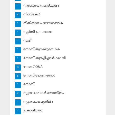
നിര്‍ബന്ധ നമസ്‌കാരം
1
നിവേദകര്‍
4
നീതിന്യായം-ലേഖനങ്ങള്‍
1
നൂര്‍സി പ്രസ്ഥാനം
1
നൂഹ്‌
1
നോമ്പ് തുറക്കുമ്പോള്‍
1
നോമ്പ് തുറപ്പിച്ചവര്‍ക്കായി
1
നോമ്പ്-Q&A
8
നോമ്പ്-ലേഖനങ്ങള്‍
6
നോമ്പ്‌
1
ന്യൂനപക്ഷകര്‍മശാസ്ത്രം
2
ന്യൂനപക്ഷമുസ്‌ലിം
1
പങ്കാളിത്തം
1