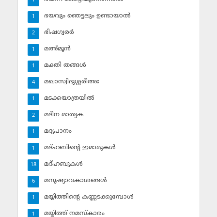
1
ഭയവും ഞെട്ടലും ഉണ്ടായാല്‍
1
ഭിഷഗ്വരര്‍
2
മഅ്മൂന്‍
1
മക്തി തങ്ങള്‍
1
മഖാസ്വിദുശ്ശരീഅഃ
4
മടക്കയാത്രയില്‍
1
മദീന മാതൃക
2
മദ്യപാനം
1
മദ്ഹബിന്റെ ഇമാമുകള്‍
1
മദ്ഹബുകള്‍
18
മനുഷ്യാവകാശങ്ങള്‍
6
മയ്യിത്തിന്റെ കണ്ണടക്കുമ്പോള്‍
1
മയ്യിത്ത് നമസ്‌കാരം
1