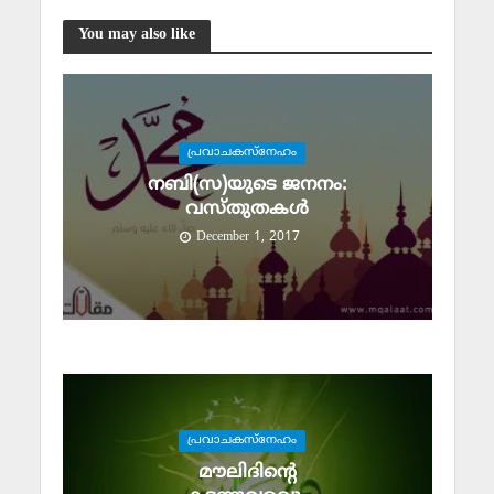
You may also like
പ്രവാചകസ്‌നേഹം
നബി(സ)യുടെ ജനനം:
വസ്തുതകള്‍
December 1, 2017
പ്രവാചകസ്‌നേഹം
മൗലിദിന്റെ