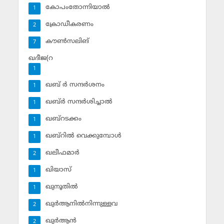
കോപംതോന്നിയാല്‍
1
ക്രോഡീകരണം
2
കൗണ്‍സലിങ്‌
7
ഖദീജ(റ
1
ഖബ് ര്‍ സന്ദര്‍ശനം
1
ഖബ്ര്‍ സന്ദര്‍ശിച്ചാല്‍
1
ഖബ്‌റടക്കം
1
ഖബ്‌റില്‍ വെക്കുമ്പോള്‍
1
ഖലീഫമാര്‍
2
ഖിയാസ്
1
ഖുനൂതില്‍
1
ഖുര്‍ആനില്‍നിന്നുള്ളവ
2
ഖുര്‍ആന്‍
2