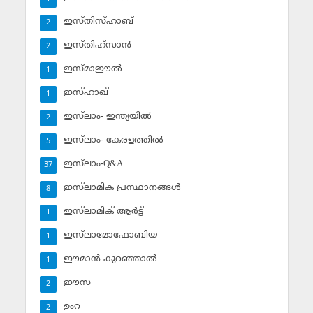
ഇസ്തിസ്ഹാബ്
2
ഇസ്തിഹ്‌സാന്‍
2
ഇസ്മാഈല്‍
1
ഇസ്ഹാഖ്‌
1
ഇസ്‌ലാം- ഇന്ത്യയില്‍
2
ഇസ്‌ലാം- കേരളത്തില്‍
5
ഇസ്‌ലാം-Q&A
37
ഇസ്‌ലാമിക പ്രസ്ഥാനങ്ങള്‍
8
ഇസ്‌ലാമിക് ആര്‍ട്ട്
1
ഇസ്‌ലാമോഫോബിയ
1
ഈമാന്‍ കുറഞ്ഞാല്‍
1
ഈസ
2
ഉംറ
2