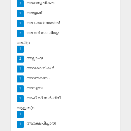
അമാനുഷികത
3
അയ്യൂബ്‌
1
അറഫാദിനത്തില്‍
1
അറബ് സാഹിത്യം
2
അലി(റ
1
അല്ലാഹു
2
അവകാശികള്‍
1
അവതരണം
1
അസ്വബ
1
അഹ് മദ് സര്‍ഹിന്ദി
1
ആഇശ(റ
1
ആക്ഷേപിച്ചാല്‍
1