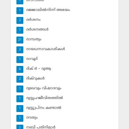
തൗറാത്ത്
1
ദജ്ജാലില്‍നിന്ന് അഭയം
1
ദര്‍ശനം
2
ദര്‍ശനങ്ങള്‍
1
ദാമ്പത്യം
21
ദായധനാവകാശികള്‍
2
ദാവൂദ്‌
1
ദിക് ര്‍ – ദുആ
6
ദിക്‌റുകള്‍
2
ദുഃഖവും വിഷാദവും
1
ദുസ്സഹജീവിതത്തില്‍
1
ദുസ്സ്വപ്‌നം കണ്ടാല്‍
1
ദൗത്യം
1
നബി പത്‌നിമാര്‍
1