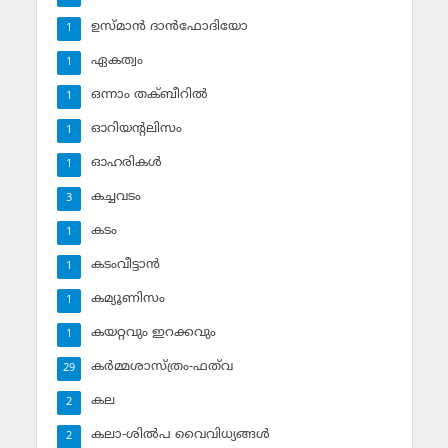
ഉസ്മാന്‍ ദാന്‍ഫോദിയോ
1
ഏകത്വം
1
ഒന്നാം തക്ബീറില്‍
1
ഓറിയന്റലിസം
1
ഓഹരികള്‍
1
കച്ചവടം
3
കടം
1
കടംവീട്ടാന്‍
1
കമ്യൂണിസം
1
കയറ്റവും ഇറക്കവും
1
കര്‍മ്മശാസ്ത്രം-ഫത്‌വ
29
കല
2
കലാ-ശില്‍പ വൈവിധ്യങ്ങള്‍
2