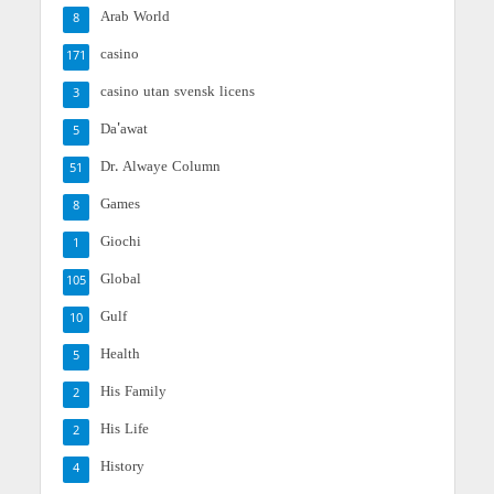
Arab World
8
casino
171
casino utan svensk licens
3
Da'awat
5
Dr. Alwaye Column
51
Games
8
Giochi
1
Global
105
Gulf
10
Health
5
His Family
2
His Life
2
History
4