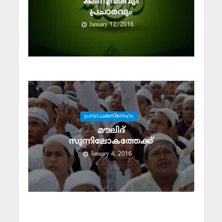
കടന്നുവരവും
പ്രചാരവും
January 12, 2016
പ്രവാചകസ്‌നേഹം
മൗലിദ്
സുന്നിലോകത്തേക്ക്
January 4, 2016