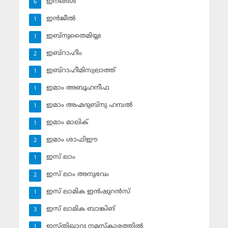
ഇനങ്ങള്‍
6
ഇന്‍ജീല്‍
1
ഇബ്‌നുതൈമിയ്യഃ
1
ഇബ്‌റാഹീം
2
ഇബ്‌റാഹീമിസ്വലാത്ത്
1
ഇമാം അബൂഹനീഫ
1
ഇമാം അഹ്മദുബ്‌നു ഹമ്പല്‍
1
ഇമാം മാലിക്
1
ഇമാം ശാഫിഈ
2
ഇസ് ലാം
1
ഇസ് ലാം അനുഭവം
2
ഇസ് ലാമിക ഇന്‍ഷുറന്‍സ്‌
1
ഇസ് ലാമിക ബാങ്കിങ്‌
3
ഇസ്തിഖാറഃ നമസ്‌കാരത്തില്‍
1