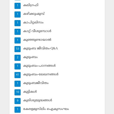
കലിഗ്രഫി
1
കഴിക്കുംമുമ്പ്
1
കാപിറ്റലിസം
1
കാറ്റ് വീശുമ്പോള്‍
1
കുഞ്ഞുണ്ടായാല്‍
1
കുടുംബ ജീവിതം-Q&A
53
കുടുംബം
2
കുടുംബം-പഠനങ്ങള്‍
1
കുടുംബം-ലേഖനങ്ങള്‍
41
കുടുംബജീവിതം
1
കുട്ടികള്‍
10
കുരിശുയുദ്ധങ്ങള്‍
9
കേരളമുസ്‌ലിം ഐക്യസംഘം
1