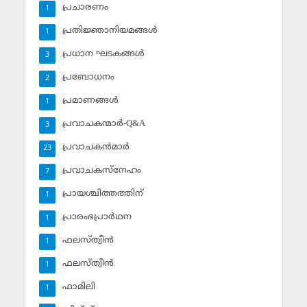
പ്രചാരണം
1
പ്രതിജ്ഞാനിയമങ്ങള്‍
1
പ്രധാന ഘടകങ്ങള്‍
3
പ്രബോധനം
2
പ്രമാണങ്ങള്‍
1
പ്രവാചകന്മാര്‍-Q&A
3
പ്രവാചകന്‍മാര്‍
23
പ്രവാചകസ്‌നേഹം
7
പ്രായശ്ചിത്തത്തിന്
1
പ്രാരംഭപ്രാര്‍ഥന
1
ഫലസ്ത്വീൻ
1
ഫലസ്ത്വീൻ
1
ഫാമിലി
1