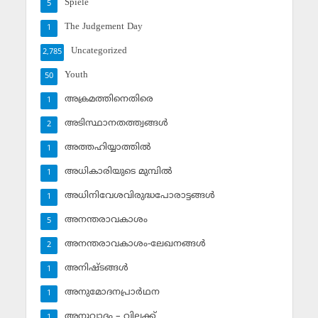
Spiele
5
The Judgement Day
1
Uncategorized
2,785
Youth
50
അക്രമത്തിനെതിരെ
1
അടിസ്ഥാനതത്ത്വങ്ങള്‍
2
അത്തഹിയ്യാത്തില്‍
1
അധികാരിയുടെ മുമ്പില്‍
1
അധിനിവേശവിരുദ്ധപോരാട്ടങ്ങള്‍
1
അനന്തരാവകാശം
5
അനന്തരാവകാശം-ലേഖനങ്ങള്‍
2
അനിഷ്ടങ്ങള്‍
1
അനുമോദനപ്രാര്‍ഥന
1
അനുവാദം – വിലക്ക്‌
1