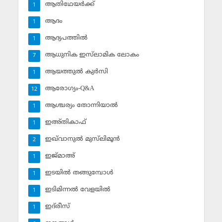
ആതിഥേയര്‍ക്ക്
1
ആദം
1
ആദ്യപത്തില്‍
1
ആധുനിക ഇസ്‌ലാമിക ലോകം
7
ആയത്തുല്‍ കുര്‍സി
1
ആരോഗ്യം-Q&A
12
ആശ്ചര്യം തോന്നിയാല്‍
1
ഇഅ്തികാഫ്‌
1
ഇഖ്‌വാനുല്‍ മുസ്‌ലിമൂന്‍
2
ഇജ്മാഅ്
1
ഇടയില്‍ തങ്ങുമ്പോള്‍
1
ഇടിമിന്നല്‍ വേളയില്‍
1
ഇദ്‌രീസ്‌
1