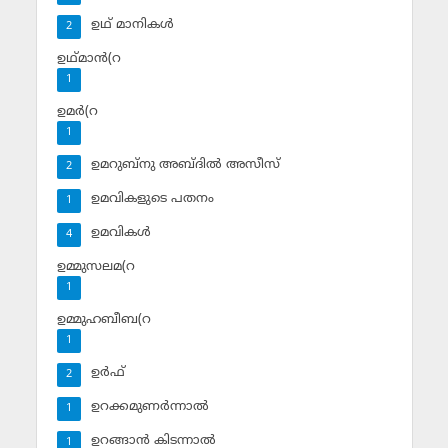
ഉഥ് മാനികള്‍
2
ഉഥ്മാന്‍(റ
1
ഉമര്‍(റ
1
ഉമറുബ്‌നു അബ്ദില്‍ അസീസ്‌
2
ഉമവികളുടെ പതനം
1
ഉമവികള്‍
4
ഉമ്മുസലമ(റ
1
ഉമ്മുഹബീബ(റ
1
ഉര്‍ഫ്
2
ഉറക്കമുണര്‍ന്നാല്‍
1
ഉറങ്ങാന്‍ കിടന്നാല്‍
1