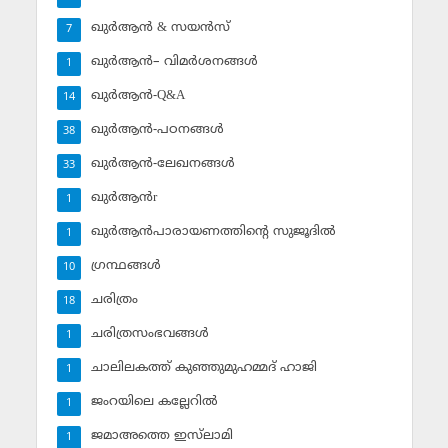
ഖുര്‍ആന്‍ & സയന്‍സ്‌
7
ഖുര്‍ആന്‍– വിമര്‍ശനങ്ങള്‍
1
ഖുര്‍ആന്‍-Q&A
14
ഖുര്‍ആന്‍-പഠനങ്ങള്‍
38
ഖുര്‍ആന്‍-ലേഖനങ്ങള്‍
33
ഖുര്‍ആന്‍r
1
ഖുര്‍ആന്‍പാരായണത്തിന്റെ സുജൂദില്‍
1
ഗ്രന്ഥങ്ങള്‍
10
ചരിത്രം
18
ചരിത്രസംഭവങ്ങള്‍
1
ചാലിലകത്ത് കുഞ്ഞുമുഹമ്മദ് ഹാജി
1
ജംറയിലെ കല്ലേറില്‍
1
ജമാഅത്തെ ഇസ്‌ലാമി
1