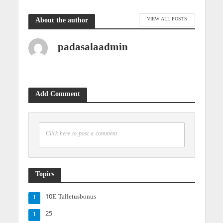
VIEW ALL POSTS
About the author
padasalaadmin
Add Comment
Click here to post a comment
Topics
10E Talletusbonus
1
25
1