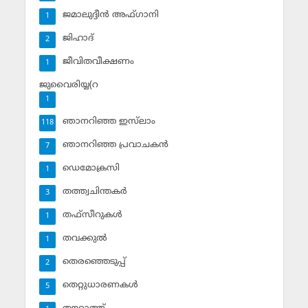
ജമാലുദ്ദീന്‍ അഫ്ഗാനി
1
ജിഹാദ്‌
2
ജീവിതവീക്ഷണം
1
ജുവൈരിയ്യ(റ
1
ഞാനറിഞ്ഞ ഇസ്‌ലാം
118
ഞാനറിഞ്ഞ പ്രവാചകന്‍
7
ഡെമോക്രസി
1
തത്ത്വചിന്തകര്‍
3
തഫ്‌സീറുകള്‍
1
തവക്കുല്‍
1
തെരഞ്ഞെടുപ്പ്
2
തെറ്റുധാരണകള്‍
5