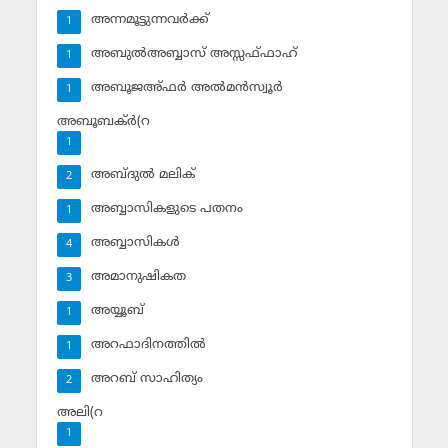
അന്നമൂട്ടുന്നവര്‍ക്ക്
1
അബുല്‍അബ്ബാസ് അസ്സഫ്ഫാഹ്‌
1
അബൂജഅ്ഫര്‍ അല്‍മന്‍സ്വൂര്‍
1
അബൂബക്ര്‍(റ
1
അബ്ദുല്‍ മലിക്‌
2
അബ്ബാസികളുടെ പതനം
1
അബ്ബാസികള്‍
4
അമാനുഷികത
3
അയ്യൂബ്‌
1
അറഫാദിനത്തില്‍
1
അറബ് സാഹിത്യം
2
അലി(റ
1