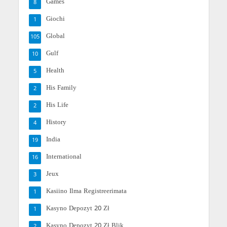
Games
8
Giochi
1
Global
105
Gulf
10
Health
5
His Family
2
His Life
2
History
4
India
19
International
16
Jeux
3
Kasiino Ilma Registreerimata
1
Kasyno Depozyt 20 Zł
1
Kasyno Depozyt 20 Zł Blik
2