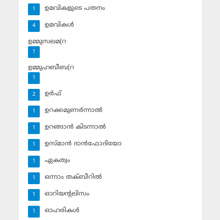
ഉമവികളുടെ പതനം
1
ഉമവികള്‍
4
ഉമ്മുസലമ(റ
1
ഉമ്മുഹബീബ(റ
1
ഉര്‍ഫ്
2
ഉറക്കമുണര്‍ന്നാല്‍
1
ഉറങ്ങാന്‍ കിടന്നാല്‍
1
ഉസ്മാന്‍ ദാന്‍ഫോദിയോ
1
ഏകത്വം
1
ഒന്നാം തക്ബീറില്‍
1
ഓറിയന്റലിസം
1
ഓഹരികള്‍
1