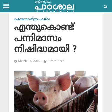
കര്‍മ്മശാസ്ത്രം-ഫത്‌വ
എന്തുകൊണ്ട്
പന്നിമാസം
നിഷിദ്ധമായി ?
March 14, 2019
1 Min Read