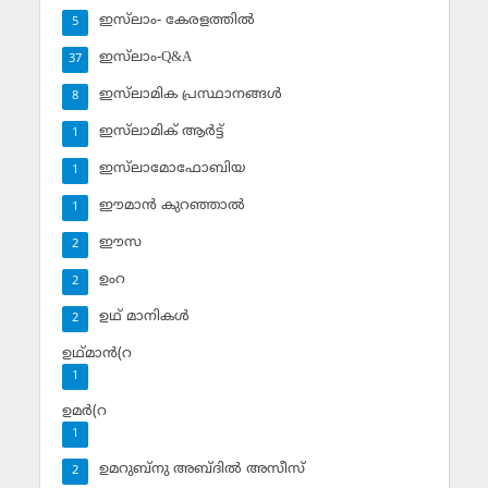
ഇസ്‌ലാം- കേരളത്തില്‍
5
ഇസ്‌ലാം-Q&A
37
ഇസ്‌ലാമിക പ്രസ്ഥാനങ്ങള്‍
8
ഇസ്‌ലാമിക് ആര്‍ട്ട്
1
ഇസ്‌ലാമോഫോബിയ
1
ഈമാന്‍ കുറഞ്ഞാല്‍
1
ഈസ
2
ഉംറ
2
ഉഥ് മാനികള്‍
2
ഉഥ്മാന്‍(റ
1
ഉമര്‍(റ
1
ഉമറുബ്‌നു അബ്ദില്‍ അസീസ്‌
2