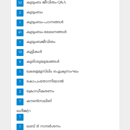
കുടുംബ ജീവിതം-Q&A
53
കുടുംബം
2
കുടുംബം-പഠനങ്ങള്‍
1
കുടുംബം-ലേഖനങ്ങള്‍
41
കുടുംബജീവിതം
1
കുട്ടികള്‍
10
കുരിശുയുദ്ധങ്ങള്‍
9
കേരളമുസ്‌ലിം ഐക്യസംഘം
1
കോപംതോന്നിയാല്‍
1
ക്രോഡീകരണം
2
കൗണ്‍സലിങ്‌
7
ഖദീജ(റ
1
ഖബ് ര്‍ സന്ദര്‍ശനം
1