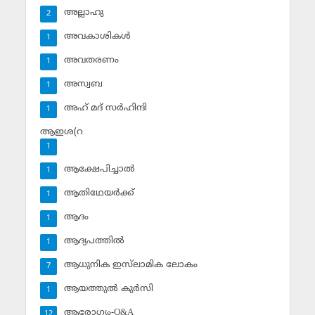
അല്ലാഹു
2
അവകാശികള്‍
1
അവതരണം
1
അസ്വബ
1
അഹ് മദ് സര്‍ഹിന്ദി
1
ആഇശ(റ
1
ആക്ഷേപിച്ചാല്‍
1
ആതിഥേയര്‍ക്ക്
1
ആദം
1
ആദ്യപത്തില്‍
1
ആധുനിക ഇസ്‌ലാമിക ലോകം
7
ആയത്തുല്‍ കുര്‍സി
1
ആരോഗ്യം-Q&A
12