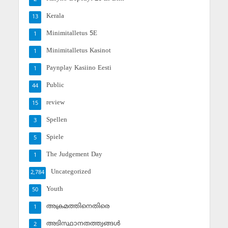
Kerala
13
Minimitalletus 5E
1
Minimitalletus Kasinot
1
Paynplay Kasiino Eesti
1
Public
44
review
15
Spellen
3
Spiele
5
The Judgement Day
1
Uncategorized
2,784
Youth
50
അക്രമത്തിനെതിരെ
1
അടിസ്ഥാനതത്ത്വങ്ങള്‍
2