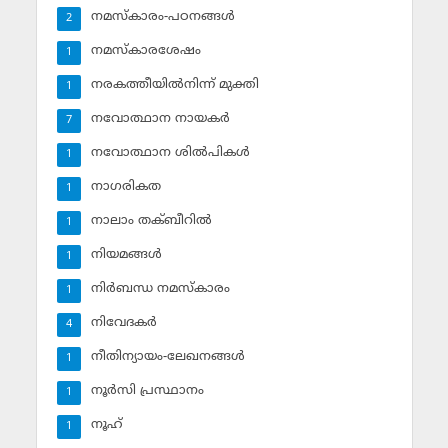
നമസ്‌കാരം-പഠനങ്ങള്‍
2
നമസ്‌കാരശേഷം
1
നരകത്തീയില്‍നിന്ന് മുക്തി
1
നവോത്ഥാന നായകര്‍
7
നവോത്ഥാന ശില്‍പികള്‍
1
നാഗരികത
1
നാലാം തക്ബീറില്‍
1
നിയമങ്ങള്‍
1
നിര്‍ബന്ധ നമസ്‌കാരം
1
നിവേദകര്‍
4
നീതിന്യായം-ലേഖനങ്ങള്‍
1
നൂര്‍സി പ്രസ്ഥാനം
1
നൂഹ്‌
1