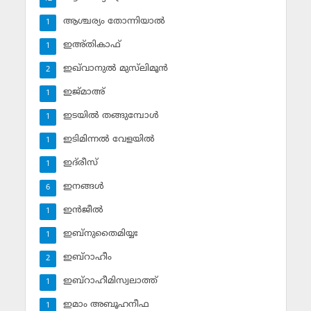
ആശ്ചര്യം തോന്നിയാല്‍
1
ഇഅ്തികാഫ്‌
1
ഇഖ്‌വാനുല്‍ മുസ്‌ലിമൂന്‍
2
ഇജ്മാഅ്
1
ഇടയില്‍ തങ്ങുമ്പോള്‍
1
ഇടിമിന്നല്‍ വേളയില്‍
1
ഇദ്‌രീസ്‌
1
ഇനങ്ങള്‍
6
ഇന്‍ജീല്‍
1
ഇബ്‌നുതൈമിയ്യഃ
1
ഇബ്‌റാഹീം
2
ഇബ്‌റാഹീമിസ്വലാത്ത്
1
ഇമാം അബൂഹനീഫ
1