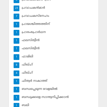
3
പ്രവാചകന്‍മാര്‍
23
പ്രവാചകസ്‌നേഹം
7
പ്രായശ്ചിത്തത്തിന്
1
പ്രാരംഭപ്രാര്‍ഥന
1
ഫലസ്ത്വീൻ
1
ഫലസ്ത്വീൻ
1
ഫാമിലി
1
ഫിഖ്ഹ്
8
ഫിഖ്ഹ്‌
4
ഫിത്വര്‍ സകാത്ത്‌
1
ബന്ധപ്പെടുന്ന വേളയില്‍
1
ബന്ധുക്കളെ സാന്ത്വനിപ്പിക്കാന്‍
1
ബലി
1