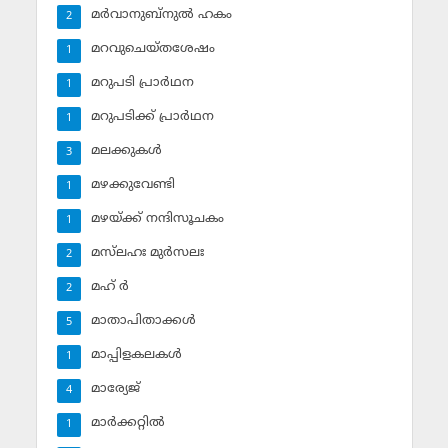
മര്‍വാനുബ്‌നുല്‍ ഹകം
2
മറവുചെയ്തശേഷം
1
മറുപടി പ്രാര്‍ഥന
1
മറുപടിക്ക് പ്രാര്‍ഥന
1
മലക്കുകള്‍
3
മഴക്കുവേണ്ടി
1
മഴയ്ക്ക് നന്ദിസൂചകം
1
മസ്‌ലഹഃ മുര്‍സലഃ
2
മഹ് ര്‍
2
മാതാപിതാക്കള്‍
5
മാപ്പിളകലകള്‍
1
മാര്യേജ്
4
മാര്‍ക്കറ്റില്‍
1