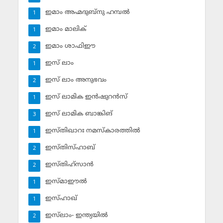
ഇമാം അഹ്മദുബ്‌നു ഹമ്പല്‍
1
ഇമാം മാലിക്
1
ഇമാം ശാഫിഈ
2
ഇസ് ലാം
1
ഇസ് ലാം അനുഭവം
2
ഇസ് ലാമിക ഇന്‍ഷുറന്‍സ്‌
1
ഇസ് ലാമിക ബാങ്കിങ്‌
3
ഇസ്തിഖാറഃ നമസ്‌കാരത്തില്‍
1
ഇസ്തിസ്ഹാബ്
2
ഇസ്തിഹ്‌സാന്‍
2
ഇസ്മാഈല്‍
1
ഇസ്ഹാഖ്‌
1
ഇസ്‌ലാം- ഇന്ത്യയില്‍
2