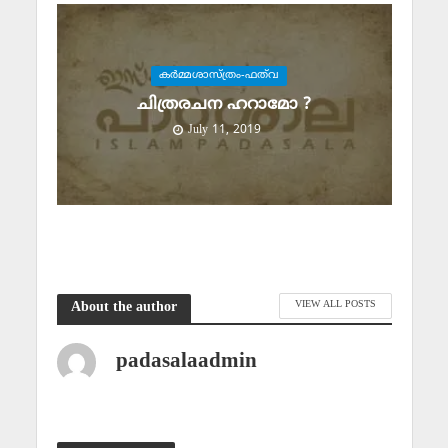
കര്‍മ്മശാസ്ത്രം-ഫത്‌വ
ചിത്രരചന ഹറാമോ ?
July 11, 2019
VIEW ALL POSTS
About the author
padasalaadmin