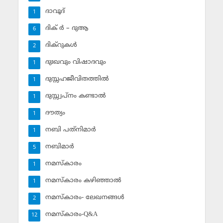
ദാവൂദ്‌
1
ദിക് ര്‍ – ദുആ
6
ദിക്‌റുകള്‍
2
ദുഃഖവും വിഷാദവും
1
ദുസ്സഹജീവിതത്തില്‍
1
ദുസ്സ്വപ്‌നം കണ്ടാല്‍
1
ദൗത്യം
1
നബി പത്‌നിമാര്‍
1
നബിമാര്‍
5
നമസ്‌കാരം
1
നമസ്‌കാരം കഴിഞ്ഞാല്‍
1
നമസ്‌കാരം- ലേഖനങ്ങള്‍
2
നമസ്‌കാരം-Q&A
12