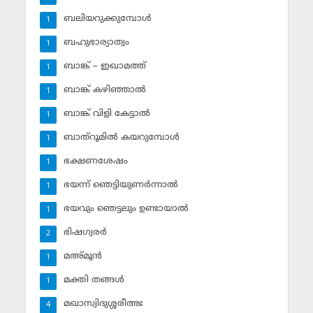
ബലിയറുക്കുമ്പോള്‍
1
ബഹുഭാര്യാത്വം
1
ബാങ്ക് – ഇഖാമത്ത്
1
ബാങ്ക് കഴിഞ്ഞാല്‍
1
ബാങ്ക് വിളി കേട്ടാല്‍
1
ബാത്‌റൂമില്‍ കയറുമ്പോള്‍
1
ഭക്ഷണശേഷം
1
ഭയന്ന് ഞെട്ടിയുണര്‍ന്നാല്‍
1
ഭയവും ഞെട്ടലും ഉണ്ടായാല്‍
1
ഭിഷഗ്വരര്‍
2
മഅ്മൂന്‍
1
മക്തി തങ്ങള്‍
1
മഖാസ്വിദുശ്ശരീഅഃ
4