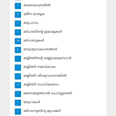
മടക്കയാത്രയില്‍
1
മദീന മാതൃക
2
മദ്യപാനം
1
മദ്ഹബിന്റെ ഇമാമുകള്‍
1
മദ്ഹബുകള്‍
18
മനുഷ്യാവകാശങ്ങള്‍
6
മയ്യിത്തിന്റെ കണ്ണടക്കുമ്പോള്‍
1
മയ്യിത്ത് നമസ്‌കാരം
1
മയ്യിത്ത് ശിശുവാണെങ്കില്‍
1
മയ്യിത്ത് സംസ്‌കരണം
3
മരണമടുത്താല്‍ ചൊല്ലേണ്ടത്
1
മര്യാദകള്‍
1
മര്‍വാനുബ്‌നു മുഹമ്മദ്
1