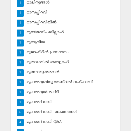
മാലിന്യങ്ങള്‍
1
മാസപ്പിറവി
1
മാസപ്പിറവിയില്‍
1
മുഅ്തസിം ബില്ലാഹ്
1
മുആവിയ
1
മുജാഹിദീന്‍ പ്രസ്ഥാനം
1
മുതവക്കില്‍ അലല്ലാഹ്
1
മുന്നൊരുക്കങ്ങള്‍
1
മുഹമ്മദുബ്‌നു അബ്ദില്‍ വഹ്ഹാബ്
1
മുഹമ്മദുല്‍ മഹ്ദി
1
മുഹമ്മദ് നബി
1
മുഹമ്മദ് നബി- ലേഖനങ്ങള്‍
6
മുഹമ്മദ് നബി-Q&A
4