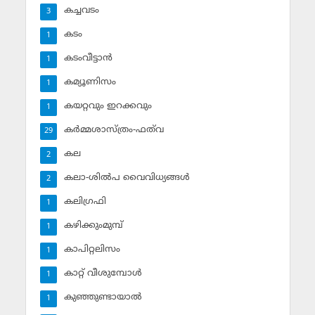
കച്ചവടം
3
കടം
1
കടംവീട്ടാന്‍
1
കമ്യൂണിസം
1
കയറ്റവും ഇറക്കവും
1
കര്‍മ്മശാസ്ത്രം-ഫത്‌വ
29
കല
2
കലാ-ശില്‍പ വൈവിധ്യങ്ങള്‍
2
കലിഗ്രഫി
1
കഴിക്കുംമുമ്പ്
1
കാപിറ്റലിസം
1
കാറ്റ് വീശുമ്പോള്‍
1
കുഞ്ഞുണ്ടായാല്‍
1