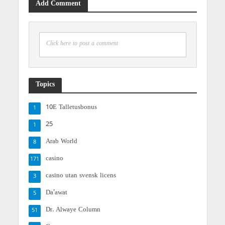
Add Comment
Click here to post a comment
Topics
10E Talletusbonus
1
25
1
Arab World
8
casino
171
casino utan svensk licens
3
Da'awat
5
Dr. Alwaye Column
51