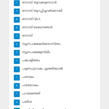
നോമ്പ് തുറക്കുമ്പോള്‍
1
നോമ്പ് തുറപ്പിച്ചവര്‍ക്കായി
1
നോമ്പ്-Q&A
8
നോമ്പ്-ലേഖനങ്ങള്‍
6
നോമ്പ്‌
1
ന്യൂനപക്ഷകര്‍മശാസ്ത്രം
2
ന്യൂനപക്ഷമുസ്‌ലിം
1
പങ്കാളിത്തം
1
പട്ടണം/ഗ്രാമം എത്തിയാല്‍
1
പണയം
1
പരലോകം
6
പറയേണ്ടത്
1
പലിശ
2