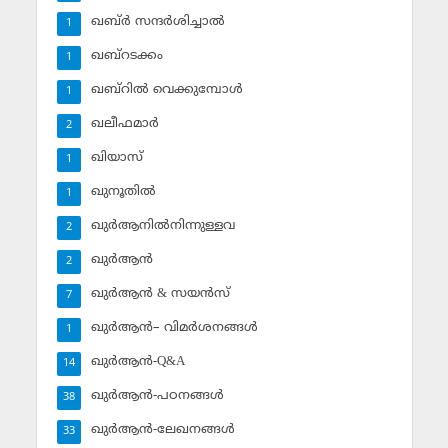
ഖബ്ര്‍ സന്ദര്‍ശിച്ചാല്‍
1
ഖബ്‌റടക്കം
1
ഖബ്‌റില്‍ വെക്കുമ്പോള്‍
1
ഖലീഫമാര്‍
2
ഖിയാസ്
1
ഖുനൂതില്‍
1
ഖുര്‍ആനില്‍നിന്നുള്ളവ
2
ഖുര്‍ആന്‍
2
ഖുര്‍ആന്‍ & സയന്‍സ്‌
7
ഖുര്‍ആന്‍– വിമര്‍ശനങ്ങള്‍
1
ഖുര്‍ആന്‍-Q&A
14
ഖുര്‍ആന്‍-പഠനങ്ങള്‍
38
ഖുര്‍ആന്‍-ലേഖനങ്ങള്‍
33