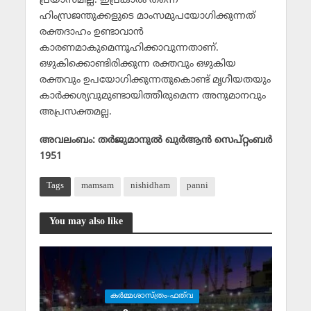
പ്രയാസമില്ല. ഇപ്രകാരം തന്നെ
ഹിംസ്രജന്തുക്കളുടെ മാംസമുപയോഗിക്കുന്നത്
രക്തദാഹം ഉണ്ടാവാന്‍
കാരണമാകുമെന്നൂഹിക്കാവുന്നതാണ്.
ഒഴുകിക്കൊണ്ടിരിക്കുന്ന രക്തവും ഒഴുകിയ
രക്തവും ഉപയോഗിക്കുന്നതുകൊണ്ട് മൃഗീയതയും
കാര്‍ക്കശ്യവുമുണ്ടായിത്തീരുമെന്ന അനുമാനവും
അപ്രസക്തമല്ല.
അവലംബം: തര്‍ജുമാനുല്‍ ഖുര്‍ആന്‍ സെപ്റ്റംബര്‍
1951
Tags
mamsam
nishidham
panni
You may also like
കര്‍മ്മശാസ്ത്രം-ഫത്‌വ