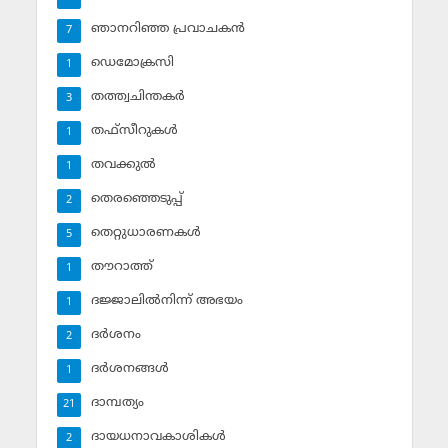
ഞാനറിഞ്ഞ പ്രവാചകന്‍
7
ഡെമോക്രസി
1
തത്ത്വചിന്തകര്‍
3
തഫ്‌സീറുകള്‍
1
തവക്കുല്‍
1
തെരഞ്ഞെടുപ്പ്
2
തെറ്റുധാരണകള്‍
5
തൗറാത്ത്
1
ദജ്ജാലില്‍നിന്ന് അഭയം
1
ദര്‍ശനം
2
ദര്‍ശനങ്ങള്‍
1
ദാമ്പത്യം
21
ദായധനാവകാശികള്‍
2