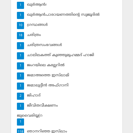
ഖുര്‍ആന്‍r
1
ഖുര്‍ആന്‍പാരായണത്തിന്റെ സുജൂദില്‍
1
ഗ്രന്ഥങ്ങള്‍
10
ചരിത്രം
18
ചരിത്രസംഭവങ്ങള്‍
1
ചാലിലകത്ത് കുഞ്ഞുമുഹമ്മദ് ഹാജി
1
ജംറയിലെ കല്ലേറില്‍
1
ജമാഅത്തെ ഇസ്‌ലാമി
1
ജമാലുദ്ദീന്‍ അഫ്ഗാനി
1
ജിഹാദ്‌
2
ജീവിതവീക്ഷണം
1
ജുവൈരിയ്യ(റ
1
ഞാനറിഞ്ഞ ഇസ്‌ലാം
118