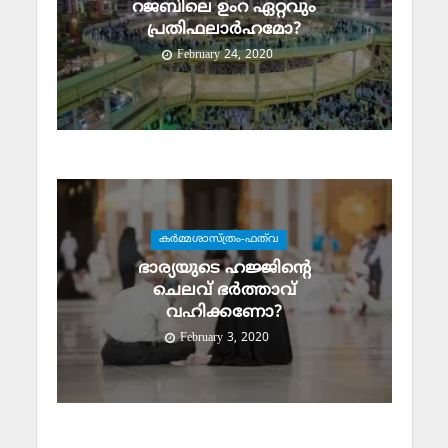
റജബിലെ ഉംറ ഏറ്റവും
പ്രതിഫലാര്‍ഹമോ?
February 24, 2020
കര്‍മ്മശാസ്ത്രം-ഫത്‌വ
ഭാര്യയുടെ ഹജ്ജിന്റെ
ചെലവ് ഭര്‍ത്താവ്
വഹിക്കണോ?
February 3, 2020