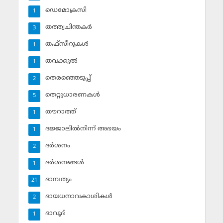
ഡെമോക്രസി
1
തത്ത്വചിന്തകര്‍
3
തഫ്‌സീറുകള്‍
1
തവക്കുല്‍
1
തെരഞ്ഞെടുപ്പ്
2
തെറ്റുധാരണകള്‍
5
തൗറാത്ത്
1
ദജ്ജാലില്‍നിന്ന് അഭയം
1
ദര്‍ശനം
2
ദര്‍ശനങ്ങള്‍
1
ദാമ്പത്യം
21
ദായധനാവകാശികള്‍
2
ദാവൂദ്‌
1