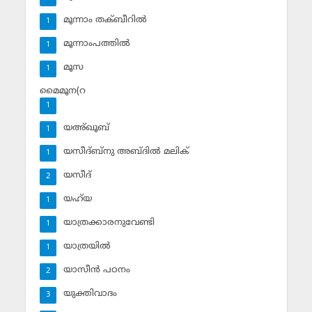
മൂന്നാം തക്ബീറില്‍
1
മൂന്നാംപത്തില്‍
1
മൂസ
1
മൈമൂന(റ
1
യഅ്ഖൂബ്‌
1
യസീദ്ബ്‌നു അബ്ദില്‍ മലിക്‌
1
യസീദ്‌
2
യഹ്‌യ
1
യാത്രക്കാരനുവേണ്ടി
1
യാത്രയില്‍
1
യാസീന്‍ പഠനം
2
യുക്തിവാദം
3