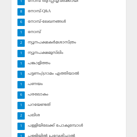
നോമ്പ് തുറപ്പിച്ചവര്‍ക്കായി
1
നോമ്പ്-Q&A
8
നോമ്പ്-ലേഖനങ്ങള്‍
6
നോമ്പ്‌
1
ന്യൂനപക്ഷകര്‍മശാസ്ത്രം
2
ന്യൂനപക്ഷമുസ്‌ലിം
1
പങ്കാളിത്തം
1
പട്ടണം/ഗ്രാമം എത്തിയാല്‍
1
പണയം
1
പരലോകം
6
പറയേണ്ടത്
1
പലിശ
2
പള്ളിയിലേക്ക് പോകുമ്പോള്‍
1
പള്ളിയില്‍ പ്രവേശിച്ചാല്‍
1