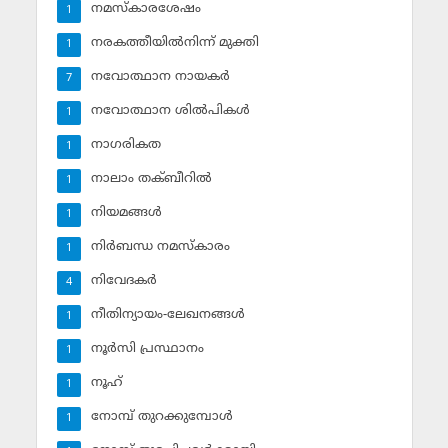
നമസ്‌കാരശേഷം
1
നരകത്തീയില്‍നിന്ന് മുക്തി
1
നവോത്ഥാന നായകര്‍
7
നവോത്ഥാന ശില്‍പികള്‍
1
നാഗരികത
1
നാലാം തക്ബീറില്‍
1
നിയമങ്ങള്‍
1
നിര്‍ബന്ധ നമസ്‌കാരം
1
നിവേദകര്‍
4
നീതിന്യായം-ലേഖനങ്ങള്‍
1
നൂര്‍സി പ്രസ്ഥാനം
1
നൂഹ്‌
1
നോമ്പ് തുറക്കുമ്പോള്‍
1