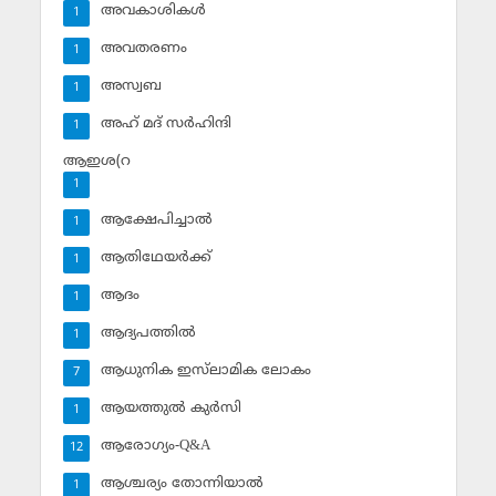
അവകാശികള്‍
1
അവതരണം
1
അസ്വബ
1
അഹ് മദ് സര്‍ഹിന്ദി
1
ആഇശ(റ
1
ആക്ഷേപിച്ചാല്‍
1
ആതിഥേയര്‍ക്ക്
1
ആദം
1
ആദ്യപത്തില്‍
1
ആധുനിക ഇസ്‌ലാമിക ലോകം
7
ആയത്തുല്‍ കുര്‍സി
1
ആരോഗ്യം-Q&A
12
ആശ്ചര്യം തോന്നിയാല്‍
1