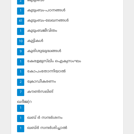
കുടുംബം
2
കുടുംബം-പഠനങ്ങള്‍
1
കുടുംബം-ലേഖനങ്ങള്‍
41
കുടുംബജീവിതം
1
കുട്ടികള്‍
10
കുരിശുയുദ്ധങ്ങള്‍
9
കേരളമുസ്‌ലിം ഐക്യസംഘം
1
കോപംതോന്നിയാല്‍
1
ക്രോഡീകരണം
2
കൗണ്‍സലിങ്‌
7
ഖദീജ(റ
1
ഖബ് ര്‍ സന്ദര്‍ശനം
1
ഖബ്ര്‍ സന്ദര്‍ശിച്ചാല്‍
1