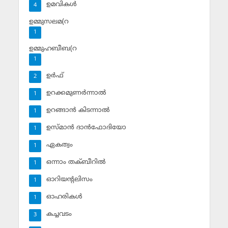
ഉമവികള്‍
4
ഉമ്മുസലമ(റ
1
ഉമ്മുഹബീബ(റ
1
ഉര്‍ഫ്
2
ഉറക്കമുണര്‍ന്നാല്‍
1
ഉറങ്ങാന്‍ കിടന്നാല്‍
1
ഉസ്മാന്‍ ദാന്‍ഫോദിയോ
1
ഏകത്വം
1
ഒന്നാം തക്ബീറില്‍
1
ഓറിയന്റലിസം
1
ഓഹരികള്‍
1
കച്ചവടം
3