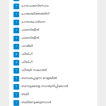
പ്രവാചകസ്‌നേഹം
7
പ്രായശ്ചിത്തത്തിന്
1
പ്രാരംഭപ്രാര്‍ഥന
1
ഫലസ്ത്വീൻ
1
ഫലസ്ത്വീൻ
1
ഫാമിലി
1
ഫിഖ്ഹ്
8
ഫിഖ്ഹ്‌
4
ഫിത്വര്‍ സകാത്ത്‌
1
ബന്ധപ്പെടുന്ന വേളയില്‍
1
ബന്ധുക്കളെ സാന്ത്വനിപ്പിക്കാന്‍
1
ബലി
1
ബലിയറുക്കുമ്പോള്‍
1