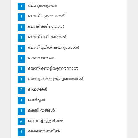
ബഹുഭാര്യാത്വം
1
ബാങ്ക് – ഇഖാമത്ത്
1
ബാങ്ക് കഴിഞ്ഞാല്‍
1
ബാങ്ക് വിളി കേട്ടാല്‍
1
ബാത്‌റൂമില്‍ കയറുമ്പോള്‍
1
ഭക്ഷണശേഷം
1
ഭയന്ന് ഞെട്ടിയുണര്‍ന്നാല്‍
1
ഭയവും ഞെട്ടലും ഉണ്ടായാല്‍
1
ഭിഷഗ്വരര്‍
2
മഅ്മൂന്‍
1
മക്തി തങ്ങള്‍
1
മഖാസ്വിദുശ്ശരീഅഃ
4
മടക്കയാത്രയില്‍
1