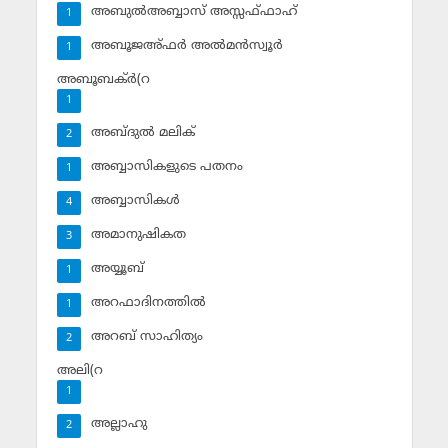
അബുല്‍അബ്ബാസ് അസ്സഫ്ഫാഹ്‌
1
അബൂജഅ്ഫര്‍ അല്‍മന്‍സ്വൂര്‍
1
അബൂബക്ര്‍(റ
1
അബ്ദുല്‍ മലിക്‌
2
അബ്ബാസികളുടെ പതനം
1
അബ്ബാസികള്‍
4
അമാനുഷികത
3
അയ്യൂബ്‌
1
അറഫാദിനത്തില്‍
1
അറബ് സാഹിത്യം
2
അലി(റ
1
അല്ലാഹു
2