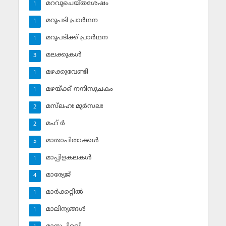
മറവുചെയ്തശേഷം
1
മറുപടി പ്രാര്‍ഥന
1
മറുപടിക്ക് പ്രാര്‍ഥന
1
മലക്കുകള്‍
3
മഴക്കുവേണ്ടി
1
മഴയ്ക്ക് നന്ദിസൂചകം
1
മസ്‌ലഹഃ മുര്‍സലഃ
2
മഹ് ര്‍
2
മാതാപിതാക്കള്‍
5
മാപ്പിളകലകള്‍
1
മാര്യേജ്
4
മാര്‍ക്കറ്റില്‍
1
മാലിന്യങ്ങള്‍
1