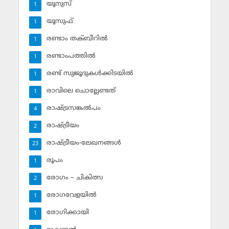
യൂനുസ്‌
1
യൂസുഫ്‌
1
രണ്ടാം തക്ബീറില്‍
1
രണ്ടാംപത്തില്‍
1
രണ്ട് സുജൂദുകള്‍ക്കിടയില്‍
1
രാവിലെ ചൊല്ലേണ്ടത്
1
രാഷ്ട്രസങ്കല്‍പം
4
രാഷ്ട്രീയം
2
രാഷ്ട്രീയം-ലേഖനങ്ങള്‍
23
രൂപം
1
രോഗം – ചികിത്സ
2
രോഗവേളയില്‍
1
രോഗിക്കായി
1