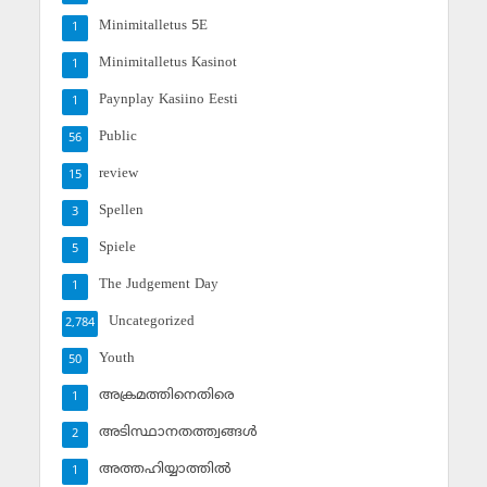
Minimitalletus 5E
1
Minimitalletus Kasinot
1
Paynplay Kasiino Eesti
1
Public
56
review
15
Spellen
3
Spiele
5
The Judgement Day
1
Uncategorized
2,784
Youth
50
അക്രമത്തിനെതിരെ
1
അടിസ്ഥാനതത്ത്വങ്ങള്‍
2
അത്തഹിയ്യാത്തില്‍
1