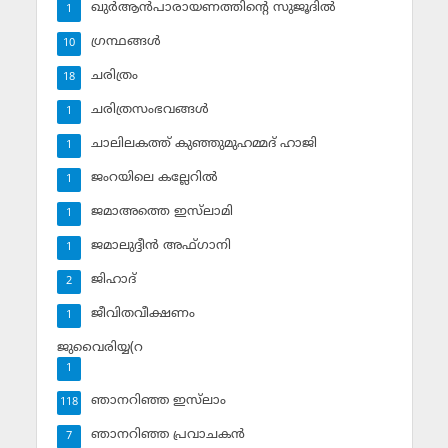
ഖുര്‍ആന്‍പാരായണത്തിന്റെ സുജൂദില്‍
1
ഗ്രന്ഥങ്ങള്‍
10
ചരിത്രം
18
ചരിത്രസംഭവങ്ങള്‍
1
ചാലിലകത്ത് കുഞ്ഞുമുഹമ്മദ് ഹാജി
1
ജംറയിലെ കല്ലേറില്‍
1
ജമാഅത്തെ ഇസ്‌ലാമി
1
ജമാലുദ്ദീന്‍ അഫ്ഗാനി
1
ജിഹാദ്‌
2
ജീവിതവീക്ഷണം
1
ജുവൈരിയ്യ(റ
1
ഞാനറിഞ്ഞ ഇസ്‌ലാം
118
ഞാനറിഞ്ഞ പ്രവാചകന്‍
7