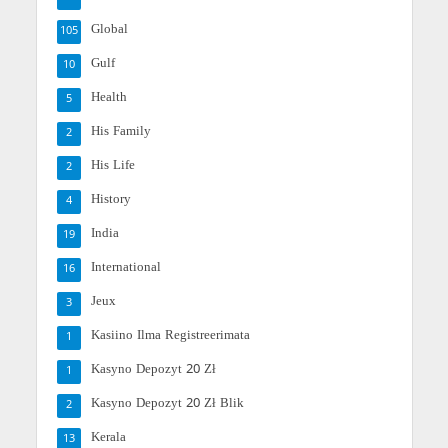
Global
105
Gulf
10
Health
5
His Family
2
His Life
2
History
4
India
19
International
16
Jeux
3
Kasiino Ilma Registreerimata
1
Kasyno Depozyt 20 Zł
1
Kasyno Depozyt 20 Zł Blik
2
Kerala
13