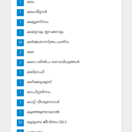
കടം
1
കടംവീട്ടാന്‍
1
കമ്യൂണിസം
1
കയറ്റവും ഇറക്കവും
1
കര്‍മ്മശാസ്ത്രം-ഫത്‌വ
29
കല
2
കലാ-ശില്‍പ വൈവിധ്യങ്ങള്‍
2
കലിഗ്രഫി
1
കഴിക്കുംമുമ്പ്
1
കാപിറ്റലിസം
1
കാറ്റ് വീശുമ്പോള്‍
1
കുഞ്ഞുണ്ടായാല്‍
1
കുടുംബ ജീവിതം-Q&A
53