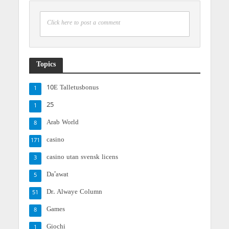
Click here to post a comment
Topics
10E Talletusbonus
1
25
1
Arab World
8
casino
171
casino utan svensk licens
3
Da'awat
5
Dr. Alwaye Column
51
Games
8
Giochi
1