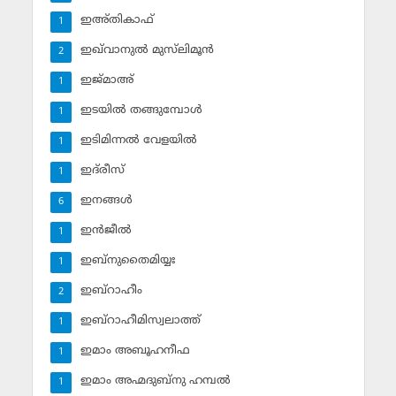
ഇഅ്തികാഫ്‌
1
ഇഖ്‌വാനുല്‍ മുസ്‌ലിമൂന്‍
2
ഇജ്മാഅ്
1
ഇടയില്‍ തങ്ങുമ്പോള്‍
1
ഇടിമിന്നല്‍ വേളയില്‍
1
ഇദ്‌രീസ്‌
1
ഇനങ്ങള്‍
6
ഇന്‍ജീല്‍
1
ഇബ്‌നുതൈമിയ്യഃ
1
ഇബ്‌റാഹീം
2
ഇബ്‌റാഹീമിസ്വലാത്ത്
1
ഇമാം അബൂഹനീഫ
1
ഇമാം അഹ്മദുബ്‌നു ഹമ്പല്‍
1