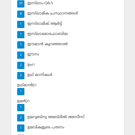
ഇസ്‌ലാം-Q&A
37
ഇസ്‌ലാമിക പ്രസ്ഥാനങ്ങള്‍
8
ഇസ്‌ലാമിക് ആര്‍ട്ട്
1
ഇസ്‌ലാമോഫോബിയ
1
ഈമാന്‍ കുറഞ്ഞാല്‍
1
ഈസ
2
ഉംറ
2
ഉഥ് മാനികള്‍
2
ഉഥ്മാന്‍(റ
1
ഉമര്‍(റ
1
ഉമറുബ്‌നു അബ്ദില്‍ അസീസ്‌
2
ഉമവികളുടെ പതനം
1