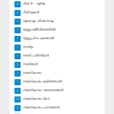
ദിക് ര്‍ – ദുആ
6
ദിക്‌റുകള്‍
2
ദുഃഖവും വിഷാദവും
1
ദുസ്സഹജീവിതത്തില്‍
1
ദുസ്സ്വപ്‌നം കണ്ടാല്‍
1
ദൗത്യം
1
നബി പത്‌നിമാര്‍
1
നബിമാര്‍
5
നമസ്‌കാരം
1
നമസ്‌കാരം കഴിഞ്ഞാല്‍
1
നമസ്‌കാരം- ലേഖനങ്ങള്‍
2
നമസ്‌കാരം-Q&A
12
നമസ്‌കാരം-പഠനങ്ങള്‍
2