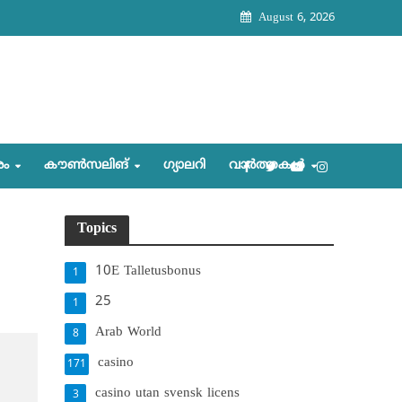
August 6, 2026
രം
കൗണ്‍സലിങ്‌
ഗ്യാലറി
വാര്‍ത്തകള്‍
Topics
10E Talletusbonus
1
25
1
Arab World
8
casino
171
casino utan svensk licens
3