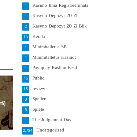
Kasiino Ilma Registreerimata
1
Kasyno Depozyt 20 Zł
1
Kasyno Depozyt 20 Zł Blik
2
Kerala
13
Minimitalletus 5E
1
Minimitalletus Kasinot
1
Paynplay Kasiino Eesti
1
Public
45
review
15
Spellen
3
്‍)
Spiele
5
The Judgement Day
1
Uncategorized
2,784