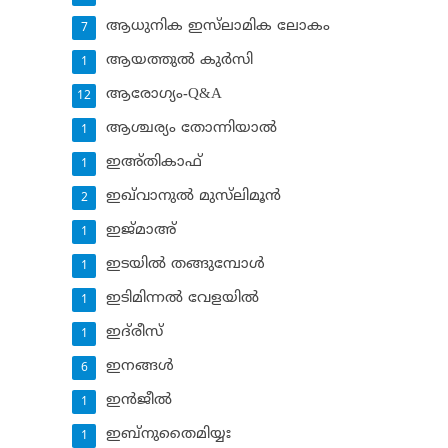
ആധുനിക ഇസ്‌ലാമിക ലോകം
7
ആയത്തുല്‍ കുര്‍സി
1
ആരോഗ്യം-Q&A
12
ആശ്ചര്യം തോന്നിയാല്‍
1
ഇഅ്തികാഫ്‌
1
ഇഖ്‌വാനുല്‍ മുസ്‌ലിമൂന്‍
2
ഇജ്മാഅ്
1
ഇടയില്‍ തങ്ങുമ്പോള്‍
1
ഇടിമിന്നല്‍ വേളയില്‍
1
ഇദ്‌രീസ്‌
1
ഇനങ്ങള്‍
6
ഇന്‍ജീല്‍
1
ഇബ്‌നുതൈമിയ്യഃ
1