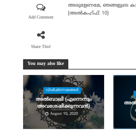
അരുളേണമേ, ഞങ്ങളുടെ കാര്
(അല്‍കഹ്ഫ്: 10)
Add Comment
Share This!
You may also like
വിശിഷ്ടനാമങ്ങള്‍
അല്‍ബാഖി (എന്നെന്നും
അല്‍
അവശേഷിക്കുന്നവന്‍)
August 10, 2020