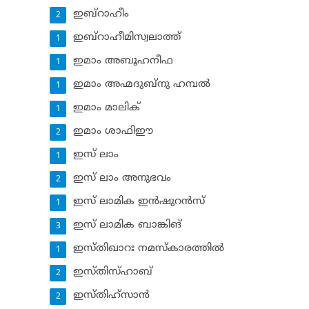
ഇബ്‌റാഹീം
2
ഇബ്‌റാഹീമിസ്വലാത്ത്
1
ഇമാം അബൂഹനീഫ
1
ഇമാം അഹ്മദുബ്‌നു ഹമ്പല്‍
1
ഇമാം മാലിക്
1
ഇമാം ശാഫിഈ
2
ഇസ് ലാം
1
ഇസ് ലാം അനുഭവം
2
ഇസ് ലാമിക ഇന്‍ഷുറന്‍സ്‌
1
ഇസ് ലാമിക ബാങ്കിങ്‌
3
ഇസ്തിഖാറഃ നമസ്‌കാരത്തില്‍
1
ഇസ്തിസ്ഹാബ്
2
ഇസ്തിഹ്‌സാന്‍
2