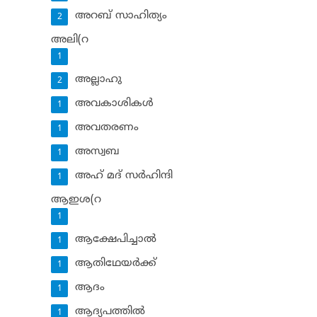
അറബ് സാഹിത്യം
2
അലി(റ
1
അല്ലാഹു
2
അവകാശികള്‍
1
അവതരണം
1
അസ്വബ
1
അഹ് മദ് സര്‍ഹിന്ദി
1
ആഇശ(റ
1
ആക്ഷേപിച്ചാല്‍
1
ആതിഥേയര്‍ക്ക്
1
ആദം
1
ആദ്യപത്തില്‍
1