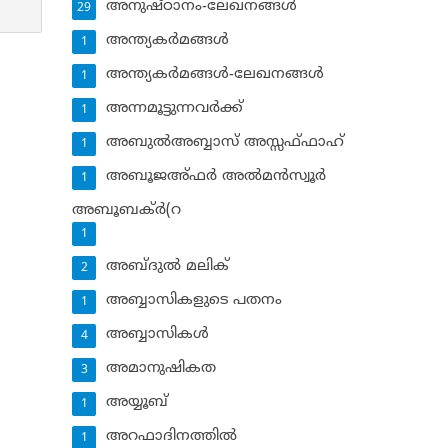
അനുഷ്ഠാനം-ലേഖനങ്ങള്‍
29
അന്ത്യകര്‍മങ്ങള്‍
1
അന്ത്യകര്‍മങ്ങള്‍-ലേഖനങ്ങള്‍
1
അന്നമൂട്ടുന്നവര്‍ക്ക്
1
അബുല്‍അബ്ബാസ് അസ്സഫ്ഫാഹ്‌
1
അബൂജഅ്ഫര്‍ അല്‍മന്‍സ്വൂര്‍
1
അബൂബക്ര്‍(റ
1
അബ്ദുല്‍ മലിക്‌
2
അബ്ബാസികളുടെ പതനം
1
അബ്ബാസികള്‍
4
അമാനുഷികത
3
അയ്യൂബ്‌
1
അറഫാദിനത്തില്‍
1