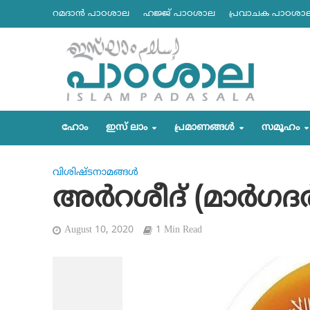
റമദാന്‍ പാഠശാല
ഹജ്ജ് പാഠശാല
പ്രവാചക പാഠശാ
ഹോം
ഇസ് ലാം
പ്രമാണങ്ങള്‍
സമൂഹം
വിശിഷ്ടനാമങ്ങള്‍
അര്‍റശീദ് (മാര്‍ഗദ
August 10, 2020
1 Min Read