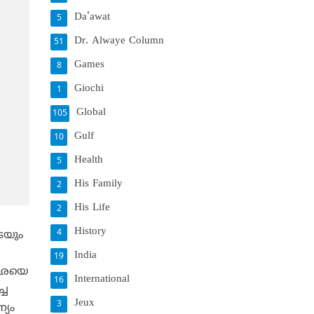
Da'awat
5
Dr. Alwaye Column
51
Games
8
Giochi
1
Global
105
Gulf
10
Health
5
His Family
2
His Life
2
History
4
ടെയും
India
19
 ഇഛയെ
International
16
്ച
Jeux
3
്യം