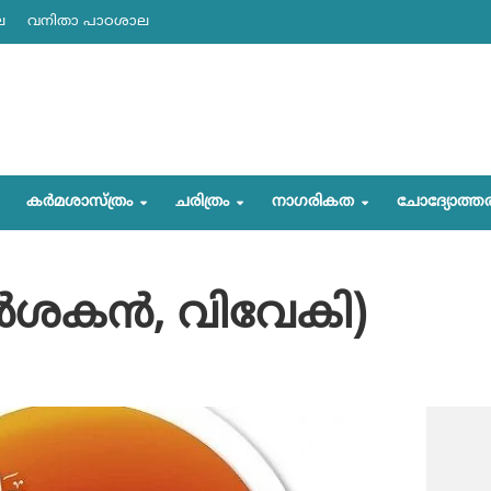
ല
വനിതാ പാഠശാല
കര്‍മശാസ്ത്രം
ചരിത്രം
നാഗരികത
ചോദ്യോത്ത
ര്‍ശകന്‍, വിവേകി)