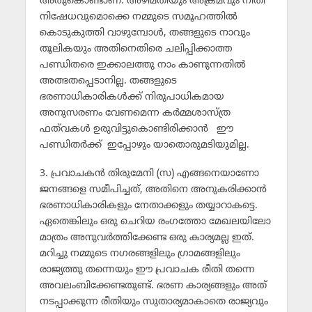
അതുകൊണ്ടാണ്. അഴിമതിയും അക്രമവും നീതി
നിഷേധവുമൊക്കെ നമ്മുടെ സമൂഹത്തില്‍
കൊടുകുത്തി വാഴുമ്പോള്‍, തങ്ങളുടെ നാവും
തൂലികയും അതിനെതിരെ ചലിപ്പിക്കാത്ത
പണ്ഡിതരെ ഇക്കാലത്തു നാം കാണുന്നതില്‍
അത്ഭതപ്പെടാനില്ല. തങ്ങളുടെ
ഭരണാധികാരികള്‍ക്ക് നിരുപാധികമായ
അനുസരണം വേണമെന്ന കര്‍മ്മശാസ്ത്ര
ഫത്‌വകള്‍ ഉരുവിട്ടുകൊണ്ടിരിക്കാന്‍ ഈ
പണ്ഡിതര്‍ക്ക് ഇപ്പോഴും യാതൊരുമടിയുമില്ല.
3. പ്രവാചകന്‍ തിരുമേനി (സ) എങ്ങനെയാണോ
ജനങ്ങളെ സമീപിച്ചത്, അതിനെ അനുകരിക്കാന്‍
ഭരണാധികാരികളും നേതാക്കളും തയ്യാറാകട്ടെ.
ഏതെങ്കിലും ഒരു ചെറിയ രംഗത്തോ മേഖലയിലോ
മാത്രം അനുവര്‍ത്തിക്കേണ്ട ഒരു കാര്യമല്ല ഇത്.
മറിച്ചു നമ്മുടെ നഗരങ്ങളിലും ഗ്രാമങ്ങളിലും
രാജ്യത്തു തന്നെയും ഈ പ്രവാചക രീതി തന്നെ
അവലംബിക്കേണ്ടതുണ്ട്. ഭരണ കാര്യങ്ങളും അത്
നടപ്പാക്കുന്ന രീതിയും സുതാര്യമാകാതെ രാജ്യവും