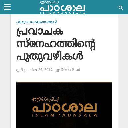
വിശ്വാസം-ലേഖനങ്ങള്‍
പ്രവാചക
സ്‌നേഹത്തിന്റെ
പുതുവഴികള്‍
September 26, 2019
5 Min Read