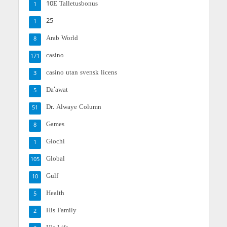
10E Talletusbonus
1
25
1
Arab World
8
casino
171
casino utan svensk licens
3
Da'awat
5
Dr. Alwaye Column
51
Games
8
Giochi
1
Global
105
Gulf
10
Health
5
His Family
2