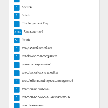
Spellen
3
Spiele
5
The Judgement Day
1
Uncategorized
2,785
Youth
50
അക്രമത്തിനെതിരെ
1
അടിസ്ഥാനതത്ത്വങ്ങള്‍
2
അത്തഹിയ്യാത്തില്‍
1
അധികാരിയുടെ മുമ്പില്‍
1
അധിനിവേശവിരുദ്ധപോരാട്ടങ്ങള്‍
1
അനന്തരാവകാശം
5
അനന്തരാവകാശം-ലേഖനങ്ങള്‍
2
അനിഷ്ടങ്ങള്‍
1