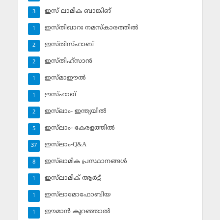
ഇസ് ലാമിക ബാങ്കിങ്‌
3
ഇസ്തിഖാറഃ നമസ്‌കാരത്തില്‍
1
ഇസ്തിസ്ഹാബ്
2
ഇസ്തിഹ്‌സാന്‍
2
ഇസ്മാഈല്‍
1
ഇസ്ഹാഖ്‌
1
ഇസ്‌ലാം- ഇന്ത്യയില്‍
2
ഇസ്‌ലാം- കേരളത്തില്‍
5
ഇസ്‌ലാം-Q&A
37
ഇസ്‌ലാമിക പ്രസ്ഥാനങ്ങള്‍
8
ഇസ്‌ലാമിക് ആര്‍ട്ട്
1
ഇസ്‌ലാമോഫോബിയ
1
ഈമാന്‍ കുറഞ്ഞാല്‍
1