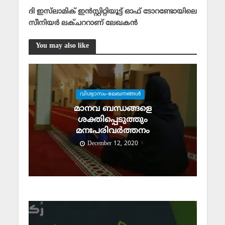
ദി ഇസ്‌ലാമിക് ഇന്‍സ്റ്റിറ്റിയൂട്ട് ഓഫ് ടോറണ്ടോയിലെ
സീനിയര്‍ ലക്ചററാണ് ലേഖകന്‍
You may also like
വിശ്വാസം-ലേഖനങ്ങള്‍
മാനവ ബന്ധങ്ങളെ
ശക്തിപ്പെടുത്തും
മനഃപരിവര്‍ത്തനം
December 12, 2020