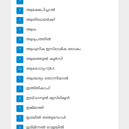
1
ആക്ഷേപിച്ചാല്‍
1
ആതിഥേയര്‍ക്ക്
1
ആദം
1
ആദ്യപത്തില്‍
1
ആധുനിക ഇസ്‌ലാമിക ലോകം
7
ആയത്തുല്‍ കുര്‍സി
1
ആരോഗ്യം-Q&A
12
ആശ്ചര്യം തോന്നിയാല്‍
1
ഇഅ്തികാഫ്‌
1
ഇഖ്‌വാനുല്‍ മുസ്‌ലിമൂന്‍
2
ഇജ്മാഅ്
1
ഇടയില്‍ തങ്ങുമ്പോള്‍
1
ഇടിമിന്നല്‍ വേളയില്‍
1