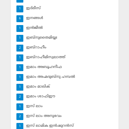
ഇദ്‌രീസ്‌
1
ഇനങ്ങള്‍
6
ഇന്‍ജീല്‍
1
ഇബ്‌നുതൈമിയ്യഃ
1
ഇബ്‌റാഹീം
2
ഇബ്‌റാഹീമിസ്വലാത്ത്
1
ഇമാം അബൂഹനീഫ
1
ഇമാം അഹ്മദുബ്‌നു ഹമ്പല്‍
1
ഇമാം മാലിക്
1
ഇമാം ശാഫിഈ
2
ഇസ് ലാം
1
ഇസ് ലാം അനുഭവം
2
ഇസ് ലാമിക ഇന്‍ഷുറന്‍സ്‌
1