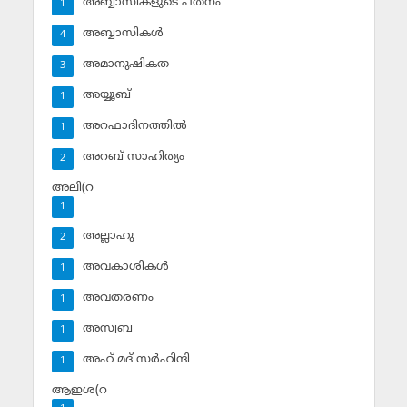
അബ്ബാസികളുടെ പതനം
1
അബ്ബാസികള്‍
4
അമാനുഷികത
3
അയ്യൂബ്‌
1
അറഫാദിനത്തില്‍
1
അറബ് സാഹിത്യം
2
അലി(റ
1
അല്ലാഹു
2
അവകാശികള്‍
1
അവതരണം
1
അസ്വബ
1
അഹ് മദ് സര്‍ഹിന്ദി
1
ആഇശ(റ