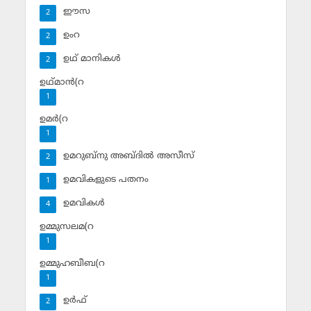
ഈസ
2
ഉംറ
2
ഉഥ് മാനികള്‍
2
ഉഥ്മാന്‍(റ
1
ഉമര്‍(റ
1
ഉമറുബ്‌നു അബ്ദില്‍ അസീസ്‌
2
ഉമവികളുടെ പതനം
1
ഉമവികള്‍
4
ഉമ്മുസലമ(റ
1
ഉമ്മുഹബീബ(റ
1
ഉര്‍ഫ്
2