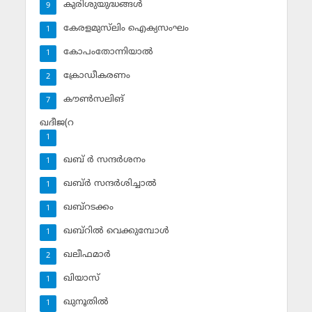
കുരിശുയുദ്ധങ്ങള്‍
9
കേരളമുസ്‌ലിം ഐക്യസംഘം
1
കോപംതോന്നിയാല്‍
1
ക്രോഡീകരണം
2
കൗണ്‍സലിങ്‌
7
ഖദീജ(റ
1
ഖബ് ര്‍ സന്ദര്‍ശനം
1
ഖബ്ര്‍ സന്ദര്‍ശിച്ചാല്‍
1
ഖബ്‌റടക്കം
1
ഖബ്‌റില്‍ വെക്കുമ്പോള്‍
1
ഖലീഫമാര്‍
2
ഖിയാസ്
1
ഖുനൂതില്‍
1