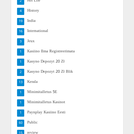
His Life
2
History
4
India
19
International
16
Jeux
3
Kasiino Ilma Registreerimata
1
Kasyno Depozyt 20 Zł
1
Kasyno Depozyt 20 Zł Blik
2
Kerala
13
Minimitalletus 5E
1
Minimitalletus Kasinot
1
Paynplay Kasiino Eesti
1
Public
60
review
15