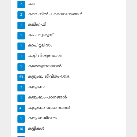
കല
2
കലാ-ശില്‍പ വൈവിധ്യങ്ങള്‍
2
കലിഗ്രഫി
1
കഴിക്കുംമുമ്പ്
1
കാപിറ്റലിസം
1
കാറ്റ് വീശുമ്പോള്‍
1
കുഞ്ഞുണ്ടായാല്‍
1
കുടുംബ ജീവിതം-Q&A
53
കുടുംബം
2
കുടുംബം-പഠനങ്ങള്‍
1
കുടുംബം-ലേഖനങ്ങള്‍
41
കുടുംബജീവിതം
1
കുട്ടികള്‍
10