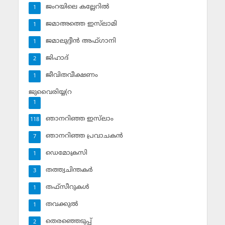
ജംറയിലെ കല്ലേറില്‍
1
ജമാഅത്തെ ഇസ്‌ലാമി
1
ജമാലുദ്ദീന്‍ അഫ്ഗാനി
1
ജിഹാദ്‌
2
ജീവിതവീക്ഷണം
1
ജുവൈരിയ്യ(റ
1
ഞാനറിഞ്ഞ ഇസ്‌ലാം
118
ഞാനറിഞ്ഞ പ്രവാചകന്‍
7
ഡെമോക്രസി
1
തത്ത്വചിന്തകര്‍
3
തഫ്‌സീറുകള്‍
1
തവക്കുല്‍
1
തെരഞ്ഞെടുപ്പ്
2