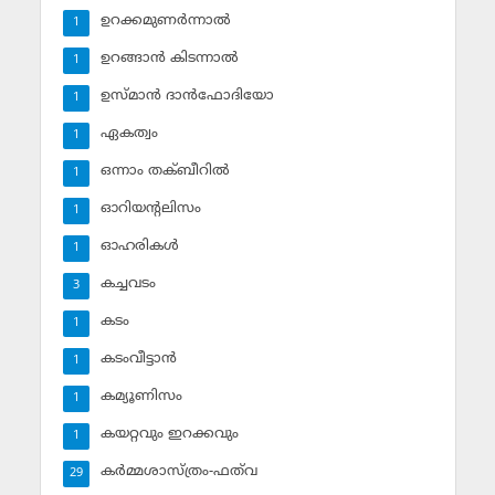
ഉറക്കമുണര്‍ന്നാല്‍
1
ഉറങ്ങാന്‍ കിടന്നാല്‍
1
ഉസ്മാന്‍ ദാന്‍ഫോദിയോ
1
ഏകത്വം
1
ഒന്നാം തക്ബീറില്‍
1
ഓറിയന്റലിസം
1
ഓഹരികള്‍
1
കച്ചവടം
3
കടം
1
കടംവീട്ടാന്‍
1
കമ്യൂണിസം
1
കയറ്റവും ഇറക്കവും
1
കര്‍മ്മശാസ്ത്രം-ഫത്‌വ
29