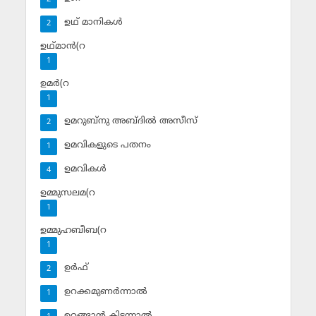
ഉഥ് മാനികള്‍
2
ഉഥ്മാന്‍(റ
1
ഉമര്‍(റ
1
ഉമറുബ്‌നു അബ്ദില്‍ അസീസ്‌
2
ഉമവികളുടെ പതനം
1
ഉമവികള്‍
4
ഉമ്മുസലമ(റ
1
ഉമ്മുഹബീബ(റ
1
ഉര്‍ഫ്
2
ഉറക്കമുണര്‍ന്നാല്‍
1
ഉറങ്ങാന്‍ കിടന്നാല്‍