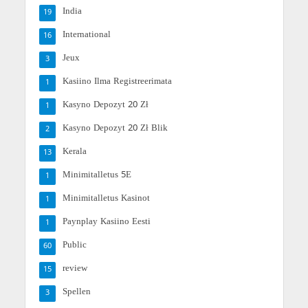
India
19
International
16
Jeux
3
Kasiino Ilma Registreerimata
1
Kasyno Depozyt 20 Zł
1
Kasyno Depozyt 20 Zł Blik
2
Kerala
13
Minimitalletus 5E
1
Minimitalletus Kasinot
1
Paynplay Kasiino Eesti
1
Public
60
review
15
Spellen
3