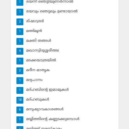
ഭയന്ന് ഞെട്ടിയുണര്‍ന്നാല്‍
1
ഭയവും ഞെട്ടലും ഉണ്ടായാല്‍
1
ഭിഷഗ്വരര്‍
2
മഅ്മൂന്‍
1
മക്തി തങ്ങള്‍
1
മഖാസ്വിദുശ്ശരീഅഃ
4
മടക്കയാത്രയില്‍
1
മദീന മാതൃക
2
മദ്യപാനം
1
മദ്ഹബിന്റെ ഇമാമുകള്‍
1
മദ്ഹബുകള്‍
18
മനുഷ്യാവകാശങ്ങള്‍
6
മയ്യിത്തിന്റെ കണ്ണടക്കുമ്പോള്‍
1
മയ്യിത്ത് നമസ്‌കാരം