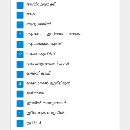
ആതിഥേയര്‍ക്ക്
1
ആദം
1
ആദ്യപത്തില്‍
1
ആധുനിക ഇസ്‌ലാമിക ലോകം
7
ആയത്തുല്‍ കുര്‍സി
1
ആരോഗ്യം-Q&A
12
ആശ്ചര്യം തോന്നിയാല്‍
1
ഇഅ്തികാഫ്‌
1
ഇഖ്‌വാനുല്‍ മുസ്‌ലിമൂന്‍
2
ഇജ്മാഅ്
1
ഇടയില്‍ തങ്ങുമ്പോള്‍
1
ഇടിമിന്നല്‍ വേളയില്‍
1
ഇദ്‌രീസ്‌
1