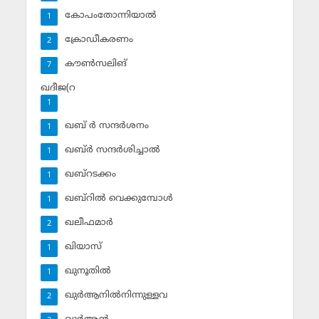
കോപംതോന്നിയാല്‍
1
ക്രോഡീകരണം
2
കൗണ്‍സലിങ്‌
7
ഖദീജ(റ
1
ഖബ് ര്‍ സന്ദര്‍ശനം
1
ഖബ്ര്‍ സന്ദര്‍ശിച്ചാല്‍
1
ഖബ്‌റടക്കം
1
ഖബ്‌റില്‍ വെക്കുമ്പോള്‍
1
ഖലീഫമാര്‍
2
ഖിയാസ്
1
ഖുനൂതില്‍
1
ഖുര്‍ആനില്‍നിന്നുള്ളവ
2