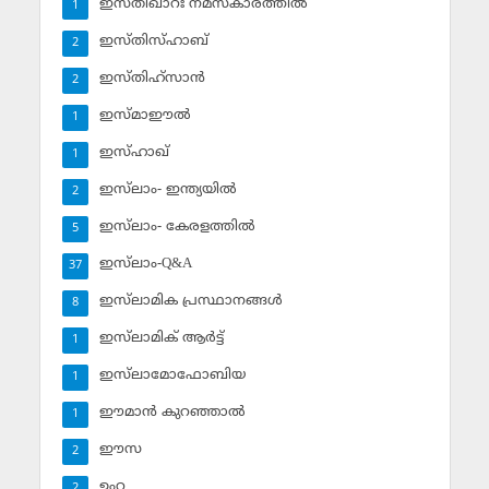
ഇസ്തിഖാറഃ നമസ്‌കാരത്തില്‍
1
ഇസ്തിസ്ഹാബ്
2
ഇസ്തിഹ്‌സാന്‍
2
ഇസ്മാഈല്‍
1
ഇസ്ഹാഖ്‌
1
ഇസ്‌ലാം- ഇന്ത്യയില്‍
2
ഇസ്‌ലാം- കേരളത്തില്‍
5
ഇസ്‌ലാം-Q&A
37
ഇസ്‌ലാമിക പ്രസ്ഥാനങ്ങള്‍
8
ഇസ്‌ലാമിക് ആര്‍ട്ട്
1
ഇസ്‌ലാമോഫോബിയ
1
ഈമാന്‍ കുറഞ്ഞാല്‍
1
ഈസ
2
ഉംറ
2