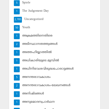
Spiele
5
The Judgement Day
1
Uncategorized
2,785
Youth
50
അക്രമത്തിനെതിരെ
1
അടിസ്ഥാനതത്ത്വങ്ങള്‍
2
അത്തഹിയ്യാത്തില്‍
1
അധികാരിയുടെ മുമ്പില്‍
1
അധിനിവേശവിരുദ്ധപോരാട്ടങ്ങള്‍
1
അനന്തരാവകാശം
5
അനന്തരാവകാശം-ലേഖനങ്ങള്‍
2
അനിഷ്ടങ്ങള്‍
1
അനുമോദനപ്രാര്‍ഥന
1