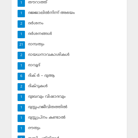
തൗറാത്ത്
1
ദജ്ജാലില്‍നിന്ന് അഭയം
1
ദര്‍ശനം
2
ദര്‍ശനങ്ങള്‍
1
ദാമ്പത്യം
21
ദായധനാവകാശികള്‍
2
ദാവൂദ്‌
1
ദിക് ര്‍ – ദുആ
6
ദിക്‌റുകള്‍
2
ദുഃഖവും വിഷാദവും
1
ദുസ്സഹജീവിതത്തില്‍
1
ദുസ്സ്വപ്‌നം കണ്ടാല്‍
1
ദൗത്യം
1