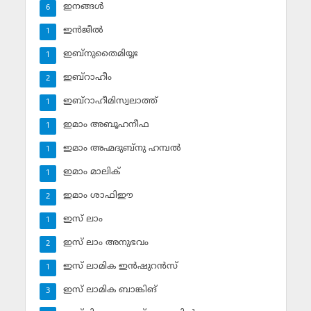
ഇനങ്ങള്‍
6
ഇന്‍ജീല്‍
1
ഇബ്‌നുതൈമിയ്യഃ
1
ഇബ്‌റാഹീം
2
ഇബ്‌റാഹീമിസ്വലാത്ത്
1
ഇമാം അബൂഹനീഫ
1
ഇമാം അഹ്മദുബ്‌നു ഹമ്പല്‍
1
ഇമാം മാലിക്
1
ഇമാം ശാഫിഈ
2
ഇസ് ലാം
1
ഇസ് ലാം അനുഭവം
2
ഇസ് ലാമിക ഇന്‍ഷുറന്‍സ്‌
1
ഇസ് ലാമിക ബാങ്കിങ്‌
3