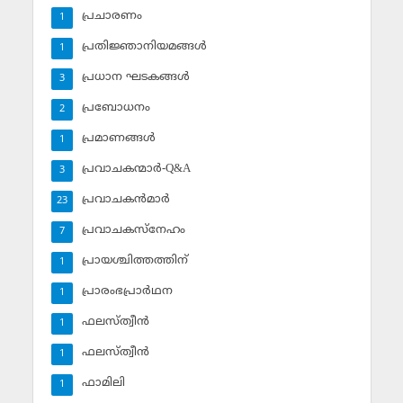
പ്രചാരണം
1
പ്രതിജ്ഞാനിയമങ്ങള്‍
1
പ്രധാന ഘടകങ്ങള്‍
3
പ്രബോധനം
2
പ്രമാണങ്ങള്‍
1
പ്രവാചകന്മാര്‍-Q&A
3
പ്രവാചകന്‍മാര്‍
23
പ്രവാചകസ്‌നേഹം
7
പ്രായശ്ചിത്തത്തിന്
1
പ്രാരംഭപ്രാര്‍ഥന
1
ഫലസ്ത്വീൻ
1
ഫലസ്ത്വീൻ
1
ഫാമിലി
1