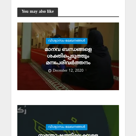
You may also like
വിശ്വാസം-ലേഖനങ്ങള്‍
മാനവ ബന്ധങ്ങളെ
ശക്തിപ്പെടുത്തും
മനഃപരിവര്‍ത്തനം
December 12, 2020
വിശ്വാസം-ലേഖനങ്ങള്‍
സന്തോഷത്തിലേക്കുള്ള