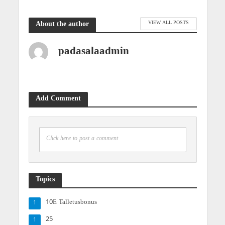
VIEW ALL POSTS
About the author
padasalaadmin
Add Comment
Click here to post a comment
Topics
10E Talletusbonus
1
25
1