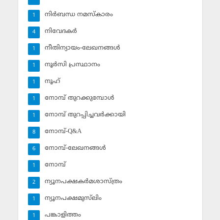
നിര്‍ബന്ധ നമസ്‌കാരം
1
നിവേദകര്‍
4
നീതിന്യായം-ലേഖനങ്ങള്‍
1
നൂര്‍സി പ്രസ്ഥാനം
1
നൂഹ്‌
1
നോമ്പ് തുറക്കുമ്പോള്‍
1
നോമ്പ് തുറപ്പിച്ചവര്‍ക്കായി
1
നോമ്പ്-Q&A
8
നോമ്പ്-ലേഖനങ്ങള്‍
6
നോമ്പ്‌
1
ന്യൂനപക്ഷകര്‍മശാസ്ത്രം
2
ന്യൂനപക്ഷമുസ്‌ലിം
1
പങ്കാളിത്തം
1