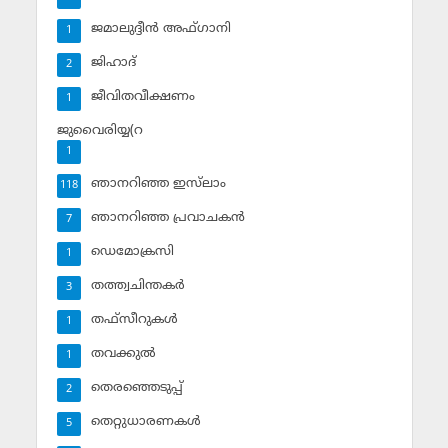
ജമാലുദ്ദീന്‍ അഫ്ഗാനി
1
ജിഹാദ്‌
2
ജീവിതവീക്ഷണം
1
ജുവൈരിയ്യ(റ
1
ഞാനറിഞ്ഞ ഇസ്‌ലാം
118
ഞാനറിഞ്ഞ പ്രവാചകന്‍
7
ഡെമോക്രസി
1
തത്ത്വചിന്തകര്‍
3
തഫ്‌സീറുകള്‍
1
തവക്കുല്‍
1
തെരഞ്ഞെടുപ്പ്
2
തെറ്റുധാരണകള്‍
5