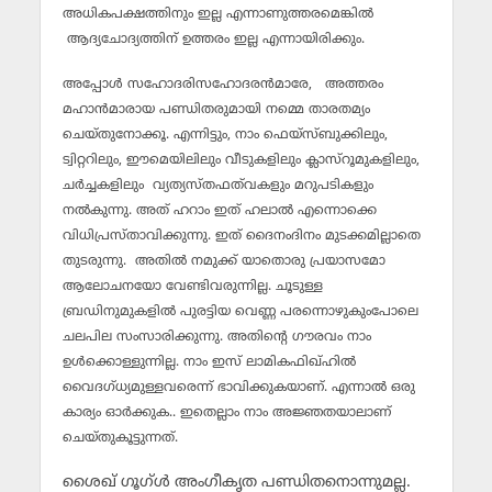
അധികപക്ഷത്തിനും ഇല്ല എന്നാണുത്തരമെങ്കില്‍
ആദ്യചോദ്യത്തിന് ഉത്തരം ഇല്ല എന്നായിരിക്കും.
അപ്പോള്‍ സഹോദരിസഹോദരന്‍മാരേ, അത്തരം
മഹാന്‍മാരായ പണ്ഡിതരുമായി നമ്മെ താരതമ്യം
ചെയ്തുനോക്കൂ. എന്നിട്ടും, നാം ഫെയ്‌സ്ബുക്കിലും,
ട്വിറ്ററിലും, ഈമെയിലിലും വീടുകളിലും ക്ലാസ്‌റൂമുകളിലും,
ചര്‍ച്ചകളിലും വ്യത്യസ്തഫത്‌വകളും മറുപടികളും
നല്‍കുന്നു. അത് ഹറാം ഇത് ഹലാല്‍ എന്നൊക്കെ
വിധിപ്രസ്താവിക്കുന്നു. ഇത് ദൈനംദിനം മുടക്കമില്ലാതെ
തുടരുന്നു. അതില്‍ നമുക്ക് യാതൊരു പ്രയാസമോ
ആലോചനയോ വേണ്ടിവരുന്നില്ല. ചൂടുള്ള
ബ്രഡിനുമുകളില്‍ പുരട്ടിയ വെണ്ണ പരന്നൊഴുകുംപോലെ
ചലപില സംസാരിക്കുന്നു. അതിന്റെ ഗൗരവം നാം
ഉള്‍ക്കൊള്ളുന്നില്ല. നാം ഇസ് ലാമികഫിഖ്ഹില്‍
വൈദഗ്ധ്യമുള്ളവരെന്ന് ഭാവിക്കുകയാണ്. എന്നാല്‍ ഒരു
കാര്യം ഓര്‍ക്കുക.. ഇതെല്ലാം നാം അജ്ഞതയാലാണ്
ചെയ്തുകൂട്ടുന്നത്.
ശൈഖ് ഗൂഗ്ള്‍ അംഗീകൃത പണ്ഡിതനൊന്നുമല്ല.