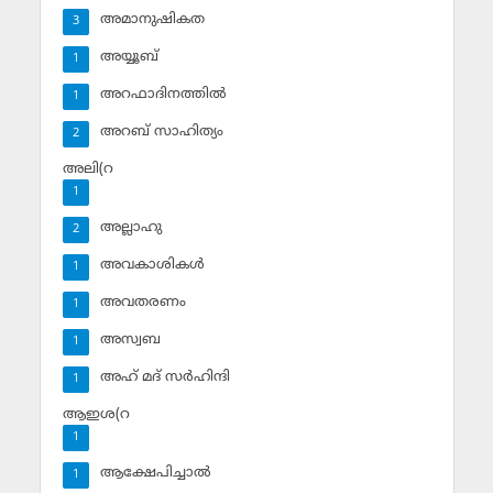
അമാനുഷികത
3
അയ്യൂബ്‌
1
അറഫാദിനത്തില്‍
1
അറബ് സാഹിത്യം
2
അലി(റ
1
അല്ലാഹു
2
അവകാശികള്‍
1
അവതരണം
1
അസ്വബ
1
അഹ് മദ് സര്‍ഹിന്ദി
1
ആഇശ(റ
1
ആക്ഷേപിച്ചാല്‍
1