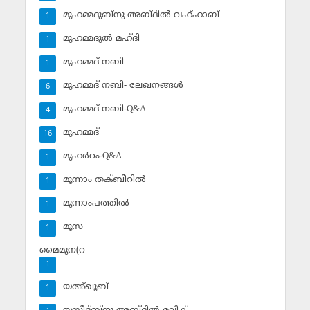
മുഹമ്മദുബ്‌നു അബ്ദില്‍ വഹ്ഹാബ്
1
മുഹമ്മദുല്‍ മഹ്ദി
1
മുഹമ്മദ് നബി
1
മുഹമ്മദ് നബി- ലേഖനങ്ങള്‍
6
മുഹമ്മദ് നബി-Q&A
4
മുഹമ്മദ്‌
16
മുഹര്‍റം-Q&A
1
മൂന്നാം തക്ബീറില്‍
1
മൂന്നാംപത്തില്‍
1
മൂസ
1
മൈമൂന(റ
1
യഅ്ഖൂബ്‌
1