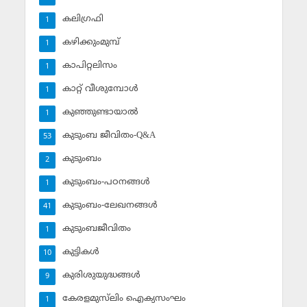
കലിഗ്രഫി
1
കഴിക്കുംമുമ്പ്
1
കാപിറ്റലിസം
1
കാറ്റ് വീശുമ്പോള്‍
1
കുഞ്ഞുണ്ടായാല്‍
1
കുടുംബ ജീവിതം-Q&A
53
കുടുംബം
2
കുടുംബം-പഠനങ്ങള്‍
1
കുടുംബം-ലേഖനങ്ങള്‍
41
കുടുംബജീവിതം
1
കുട്ടികള്‍
10
കുരിശുയുദ്ധങ്ങള്‍
9
കേരളമുസ്‌ലിം ഐക്യസംഘം
1