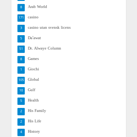
Arab World
8
casino
171
casino utan svensk licens
3
Da'awat
5
Dr. Alwaye Column
51
Games
8
Giochi
1
Global
105
Gulf
10
Health
5
His Family
2
His Life
2
History
4