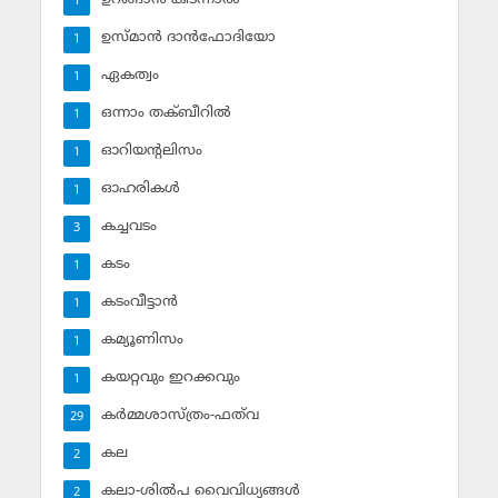
1
ഉസ്മാന്‍ ദാന്‍ഫോദിയോ
1
ഏകത്വം
1
ഒന്നാം തക്ബീറില്‍
1
ഓറിയന്റലിസം
1
ഓഹരികള്‍
1
കച്ചവടം
3
കടം
1
കടംവീട്ടാന്‍
1
കമ്യൂണിസം
1
കയറ്റവും ഇറക്കവും
1
കര്‍മ്മശാസ്ത്രം-ഫത്‌വ
29
കല
2
കലാ-ശില്‍പ വൈവിധ്യങ്ങള്‍
2