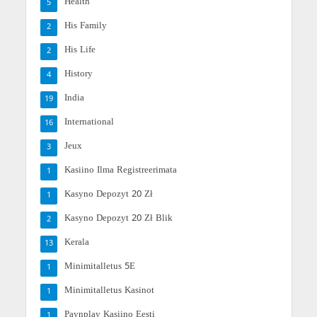
Health
5
His Family
2
His Life
2
History
4
India
19
International
16
Jeux
3
Kasiino Ilma Registreerimata
1
Kasyno Depozyt 20 Zł
1
Kasyno Depozyt 20 Zł Blik
2
Kerala
13
Minimitalletus 5E
1
Minimitalletus Kasinot
1
Paynplay Kasiino Eesti
1