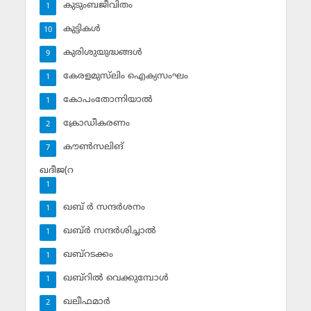
കുടുംബജീവിതം
1
കുട്ടികള്‍
10
കുരിശുയുദ്ധങ്ങള്‍
9
കേരളമുസ്‌ലിം ഐക്യസംഘം
1
കോപംതോന്നിയാല്‍
1
ക്രോഡീകരണം
2
കൗണ്‍സലിങ്‌
7
ഖദീജ(റ
1
ഖബ് ര്‍ സന്ദര്‍ശനം
1
ഖബ്ര്‍ സന്ദര്‍ശിച്ചാല്‍
1
ഖബ്‌റടക്കം
1
ഖബ്‌റില്‍ വെക്കുമ്പോള്‍
1
ഖലീഫമാര്‍
2