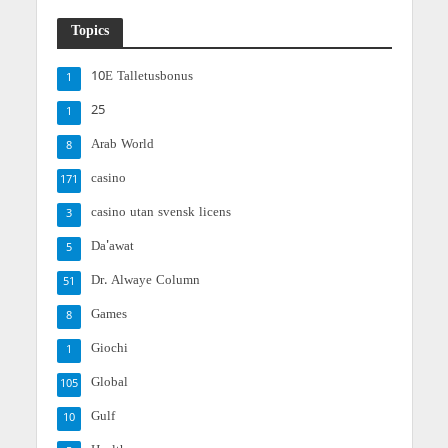
Topics
10E Talletusbonus
1
25
1
Arab World
8
casino
171
casino utan svensk licens
3
Da'awat
5
Dr. Alwaye Column
51
Games
8
Giochi
1
Global
105
Gulf
10