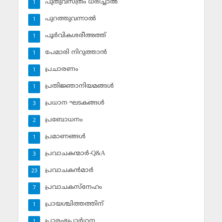
പുതുവസ്ത്രം ധരിച്ചാല്‍
1
പുറത്തുവന്നാല്‍
1
പൂര്‍വികശരീഅത്ത്
1
പേമാരി നിറുത്താന്‍
1
പ്രചാരണം
1
പ്രതിജ്ഞാനിയമങ്ങള്‍
1
പ്രധാന ഘടകങ്ങള്‍
3
പ്രബോധനം
2
പ്രമാണങ്ങള്‍
1
പ്രവാചകന്മാര്‍-Q&A
3
പ്രവാചകന്‍മാര്‍
23
പ്രവാചകസ്‌നേഹം
7
പ്രായശ്ചിത്തത്തിന്
1
പ്രാരംഭപ്രാര്‍ഥന
1