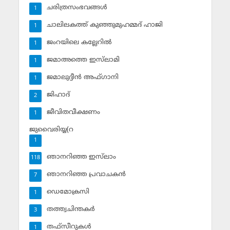
ചരിത്രസംഭവങ്ങള്‍
1
ചാലിലകത്ത് കുഞ്ഞുമുഹമ്മദ് ഹാജി
1
ജംറയിലെ കല്ലേറില്‍
1
ജമാഅത്തെ ഇസ്‌ലാമി
1
ജമാലുദ്ദീന്‍ അഫ്ഗാനി
1
ജിഹാദ്‌
2
ജീവിതവീക്ഷണം
1
ജുവൈരിയ്യ(റ
1
ഞാനറിഞ്ഞ ഇസ്‌ലാം
118
ഞാനറിഞ്ഞ പ്രവാചകന്‍
7
ഡെമോക്രസി
1
തത്ത്വചിന്തകര്‍
3
തഫ്‌സീറുകള്‍
1