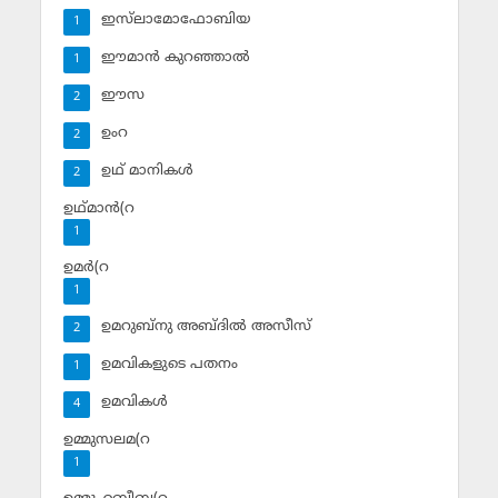
ഇസ്‌ലാമോഫോബിയ
1
ഈമാന്‍ കുറഞ്ഞാല്‍
1
ഈസ
2
ഉംറ
2
ഉഥ് മാനികള്‍
2
ഉഥ്മാന്‍(റ
1
ഉമര്‍(റ
1
ഉമറുബ്‌നു അബ്ദില്‍ അസീസ്‌
2
ഉമവികളുടെ പതനം
1
ഉമവികള്‍
4
ഉമ്മുസലമ(റ
1