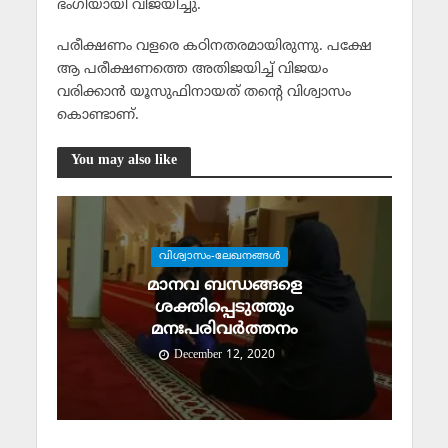
ഭംഗിയായി വിജയിച്ചു.
പരീക്ഷണം വളരെ കഠിനതരമായിരുന്നു. പക്ഷേ
ആ പരീക്ഷണത്തെ അതിജയിച്ച് വിജയം
വരിക്കാന്‍ യൂസുഫിനായത് തന്റെ വിശ്വാസം
കൊണ്ടാണ്.
You may also like
വിശ്വാസം-ലേഖനങ്ങള്‍
മാനവ ബന്ധങ്ങളെ
ശക്തിപ്പെടുത്തും
മനഃപരിവര്‍ത്തനം
December 12, 2020