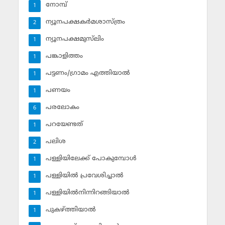
നോമ്പ്‌
1
ന്യൂനപക്ഷകര്‍മശാസ്ത്രം
2
ന്യൂനപക്ഷമുസ്‌ലിം
1
പങ്കാളിത്തം
1
പട്ടണം/ഗ്രാമം എത്തിയാല്‍
1
പണയം
1
പരലോകം
6
പറയേണ്ടത്
1
പലിശ
2
പള്ളിയിലേക്ക് പോകുമ്പോള്‍
1
പള്ളിയില്‍ പ്രവേശിച്ചാല്‍
1
പള്ളിയില്‍നിന്നിറങ്ങിയാല്‍
1
പുകഴ്ത്തിയാല്‍
1