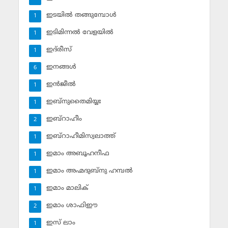
ഇടയില്‍ തങ്ങുമ്പോള്‍
1
ഇടിമിന്നല്‍ വേളയില്‍
1
ഇദ്‌രീസ്‌
1
ഇനങ്ങള്‍
6
ഇന്‍ജീല്‍
1
ഇബ്‌നുതൈമിയ്യഃ
1
ഇബ്‌റാഹീം
2
ഇബ്‌റാഹീമിസ്വലാത്ത്
1
ഇമാം അബൂഹനീഫ
1
ഇമാം അഹ്മദുബ്‌നു ഹമ്പല്‍
1
ഇമാം മാലിക്
1
ഇമാം ശാഫിഈ
2
ഇസ് ലാം
1