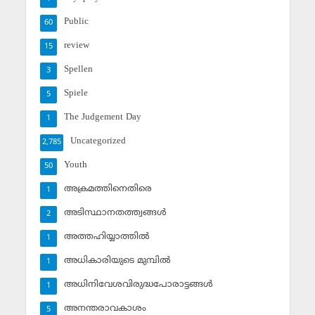
Public
60
review
15
Spellen
3
Spiele
5
The Judgement Day
1
Uncategorized
2,785
Youth
50
അക്രമത്തിനെതിരെ
1
അടിസ്ഥാനതത്ത്വങ്ങള്‍
2
അത്തഹിയ്യാത്തില്‍
1
അധികാരിയുടെ മുമ്പില്‍
1
അധിനിവേശവിരുദ്ധപോരാട്ടങ്ങള്‍
1
അനന്തരാവകാശം
5