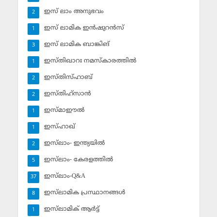
ഇസ് ലാം അനുഭവം
2
ഇസ് ലാമിക ഇന്‍ഷുറന്‍സ്‌
1
ഇസ് ലാമിക ബാങ്കിങ്‌
3
ഇസ്തിഖാറഃ നമസ്‌കാരത്തില്‍
1
ഇസ്തിസ്ഹാബ്
2
ഇസ്തിഹ്‌സാന്‍
2
ഇസ്മാഈല്‍
1
ഇസ്ഹാഖ്‌
1
ഇസ്‌ലാം- ഇന്ത്യയില്‍
2
ഇസ്‌ലാം- കേരളത്തില്‍
5
ഇസ്‌ലാം-Q&A
37
ഇസ്‌ലാമിക പ്രസ്ഥാനങ്ങള്‍
8
ഇസ്‌ലാമിക് ആര്‍ട്ട്
1