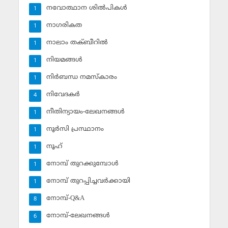
നവോത്ഥാന ശില്‍പികള്‍
1
നാഗരികത
1
നാലാം തക്ബീറില്‍
1
നിയമങ്ങള്‍
1
നിര്‍ബന്ധ നമസ്‌കാരം
1
നിവേദകര്‍
4
നീതിന്യായം-ലേഖനങ്ങള്‍
1
നൂര്‍സി പ്രസ്ഥാനം
1
നൂഹ്‌
1
നോമ്പ് തുറക്കുമ്പോള്‍
1
നോമ്പ് തുറപ്പിച്ചവര്‍ക്കായി
1
നോമ്പ്-Q&A
8
നോമ്പ്-ലേഖനങ്ങള്‍
6