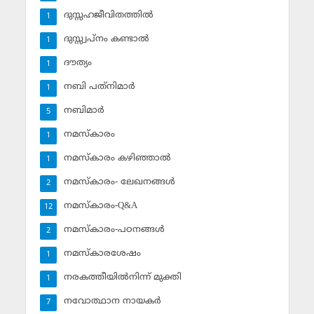
ദുസ്സഹജീവിതത്തില്‍
1
ദുസ്സ്വപ്‌നം കണ്ടാല്‍
1
ദൗത്യം
1
നബി പത്‌നിമാര്‍
1
നബിമാര്‍
5
നമസ്‌കാരം
1
നമസ്‌കാരം കഴിഞ്ഞാല്‍
1
നമസ്‌കാരം- ലേഖനങ്ങള്‍
2
നമസ്‌കാരം-Q&A
12
നമസ്‌കാരം-പഠനങ്ങള്‍
2
നമസ്‌കാരശേഷം
1
നരകത്തീയില്‍നിന്ന് മുക്തി
1
നവോത്ഥാന നായകര്‍
7