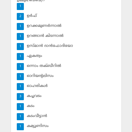
ഉമ്മുഹബീബ(റ
1
ഉര്‍ഫ്
2
ഉറക്കമുണര്‍ന്നാല്‍
1
ഉറങ്ങാന്‍ കിടന്നാല്‍
1
ഉസ്മാന്‍ ദാന്‍ഫോദിയോ
1
ഏകത്വം
1
ഒന്നാം തക്ബീറില്‍
1
ഓറിയന്റലിസം
1
ഓഹരികള്‍
1
കച്ചവടം
3
കടം
1
കടംവീട്ടാന്‍
1
കമ്യൂണിസം
1