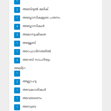
1
അബ്ദുല്‍ മലിക്‌
2
അബ്ബാസികളുടെ പതനം
1
അബ്ബാസികള്‍
4
അമാനുഷികത
3
അയ്യൂബ്‌
1
അറഫാദിനത്തില്‍
1
അറബ് സാഹിത്യം
2
അലി(റ
1
അല്ലാഹു
2
അവകാശികള്‍
1
അവതരണം
1
അസ്വബ
1