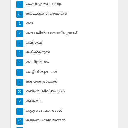
കയറ്റവും ഇറക്കവും
1
കര്‍മ്മശാസ്ത്രം-ഫത്‌വ
29
കല
2
കലാ-ശില്‍പ വൈവിധ്യങ്ങള്‍
2
കലിഗ്രഫി
1
കഴിക്കുംമുമ്പ്
1
കാപിറ്റലിസം
1
കാറ്റ് വീശുമ്പോള്‍
1
കുഞ്ഞുണ്ടായാല്‍
1
കുടുംബ ജീവിതം-Q&A
53
കുടുംബം
2
കുടുംബം-പഠനങ്ങള്‍
1
കുടുംബം-ലേഖനങ്ങള്‍
41