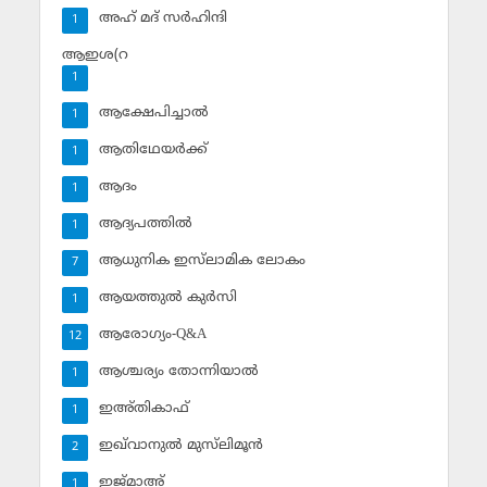
അഹ് മദ് സര്‍ഹിന്ദി
1
ആഇശ(റ
1
ആക്ഷേപിച്ചാല്‍
1
ആതിഥേയര്‍ക്ക്
1
ആദം
1
ആദ്യപത്തില്‍
1
ആധുനിക ഇസ്‌ലാമിക ലോകം
7
ആയത്തുല്‍ കുര്‍സി
1
ആരോഗ്യം-Q&A
12
ആശ്ചര്യം തോന്നിയാല്‍
1
ഇഅ്തികാഫ്‌
1
ഇഖ്‌വാനുല്‍ മുസ്‌ലിമൂന്‍
2
ഇജ്മാഅ്
1