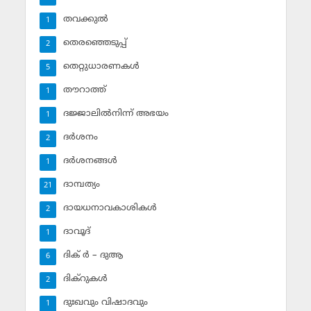
തവക്കുല്‍
1
തെരഞ്ഞെടുപ്പ്
2
തെറ്റുധാരണകള്‍
5
തൗറാത്ത്
1
ദജ്ജാലില്‍നിന്ന് അഭയം
1
ദര്‍ശനം
2
ദര്‍ശനങ്ങള്‍
1
ദാമ്പത്യം
21
ദായധനാവകാശികള്‍
2
ദാവൂദ്‌
1
ദിക് ര്‍ – ദുആ
6
ദിക്‌റുകള്‍
2
ദുഃഖവും വിഷാദവും
1