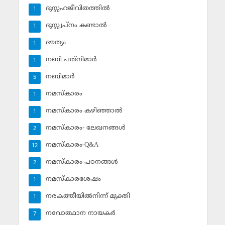
ദുസ്സഹജീവിതത്തില്‍
1
ദുസ്സ്വപ്‌നം കണ്ടാല്‍
1
ദൗത്യം
1
നബി പത്‌നിമാര്‍
1
നബിമാര്‍
5
നമസ്‌കാരം
1
നമസ്‌കാരം കഴിഞ്ഞാല്‍
1
നമസ്‌കാരം- ലേഖനങ്ങള്‍
2
നമസ്‌കാരം-Q&A
12
നമസ്‌കാരം-പഠനങ്ങള്‍
2
നമസ്‌കാരശേഷം
1
നരകത്തീയില്‍നിന്ന് മുക്തി
1
നവോത്ഥാന നായകര്‍
7