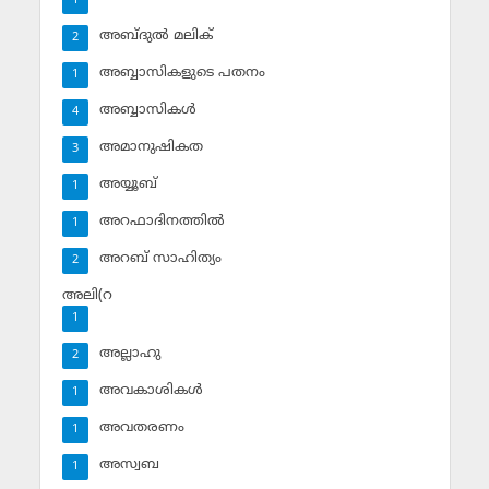
1
അബ്ദുല്‍ മലിക്‌
2
അബ്ബാസികളുടെ പതനം
1
അബ്ബാസികള്‍
4
അമാനുഷികത
3
അയ്യൂബ്‌
1
അറഫാദിനത്തില്‍
1
അറബ് സാഹിത്യം
2
അലി(റ
1
അല്ലാഹു
2
അവകാശികള്‍
1
അവതരണം
1
അസ്വബ
1