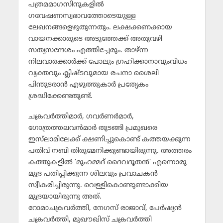
പത്രമമാഗസിനുകളില്‍
ഗവേഷണസ്വഭാവത്തോടെയുള്ള
ലേഖനങ്ങളെഴുതുന്നതും. ലക്ഷക്കണക്കായ
വായനക്കാരുടെ അടുത്തേക്ക് അതുവഴി
സത്യസന്ദേശം എത്തിച്ചേരും. താഴ്ന്ന
നിലവാരക്കാര്‍ക്ക് പോലും ഗ്രഹിക്കാനാവുംവിധം
വ്യക്തവും ക്ലിഷ്ടവുമായ രചനാ ശൈലി
പിന്തുടരാന്‍ എഴുത്തുകാര്‍ പ്രത്യേകം
ശ്രദ്ധിക്കേണ്ടതുണ്ട്.
ചക്രവര്‍ത്തിമാര്‍, ഗവര്‍ണര്‍മാര്‍,
ഗോത്രത്തലവന്‍മാര്‍ തുടങ്ങി പ്രമുഖരെ
ഇസ്‌ലാമിലേക്ക് ക്ഷണിച്ചുകൊണ്ട് കത്തയക്കുന്ന
പതിവ് നബി തിരുമേനിക്കുണ്ടായിരുന്നു. അത്തരം
കത്തുകളില്‍ ‘മുഹമ്മദ് ദൈവദൂതന്‍’ എന്നൊരു
മുദ്ര പതിപ്പിക്കുന്ന ശീലവും പ്രവാചകന്‍
സ്വീകരിച്ചിരുന്നു. വെള്ളികൊണ്ടുണ്ടാക്കിയ
മുദ്രയായിരുന്നു അത്.
റോമാചക്രവര്‍ത്തി, നേഗസ് രാജാവ്, പേര്‍ഷ്യന്‍
ചക്രവര്‍ത്തി, മുഖൗഖിസ് ചക്രവര്‍ത്തി