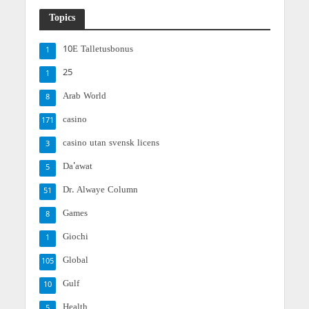
Topics
10E Talletusbonus
1
25
1
Arab World
8
casino
171
casino utan svensk licens
3
Da'awat
5
Dr. Alwaye Column
51
Games
8
Giochi
1
Global
105
Gulf
10
Health
5