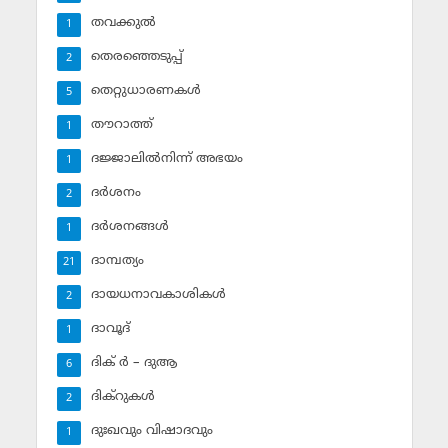
തവക്കുല്‍
1
തെരഞ്ഞെടുപ്പ്
2
തെറ്റുധാരണകള്‍
5
തൗറാത്ത്
1
ദജ്ജാലില്‍നിന്ന് അഭയം
1
ദര്‍ശനം
2
ദര്‍ശനങ്ങള്‍
1
ദാമ്പത്യം
21
ദായധനാവകാശികള്‍
2
ദാവൂദ്‌
1
ദിക് ര്‍ – ദുആ
6
ദിക്‌റുകള്‍
2
ദുഃഖവും വിഷാദവും
1