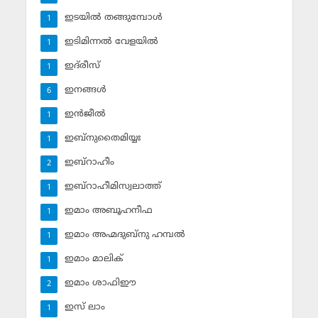
ഇടയില്‍ തങ്ങുമ്പോള്‍
1
ഇടിമിന്നല്‍ വേളയില്‍
1
ഇദ്‌രീസ്‌
1
ഇനങ്ങള്‍
6
ഇന്‍ജീല്‍
1
ഇബ്‌നുതൈമിയ്യഃ
1
ഇബ്‌റാഹീം
2
ഇബ്‌റാഹീമിസ്വലാത്ത്
1
ഇമാം അബൂഹനീഫ
1
ഇമാം അഹ്മദുബ്‌നു ഹമ്പല്‍
1
ഇമാം മാലിക്
1
ഇമാം ശാഫിഈ
2
ഇസ് ലാം
1