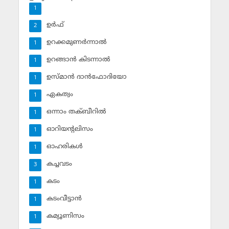
1
ഉര്‍ഫ്
2
ഉറക്കമുണര്‍ന്നാല്‍
1
ഉറങ്ങാന്‍ കിടന്നാല്‍
1
ഉസ്മാന്‍ ദാന്‍ഫോദിയോ
1
ഏകത്വം
1
ഒന്നാം തക്ബീറില്‍
1
ഓറിയന്റലിസം
1
ഓഹരികള്‍
1
കച്ചവടം
3
കടം
1
കടംവീട്ടാന്‍
1
കമ്യൂണിസം
1