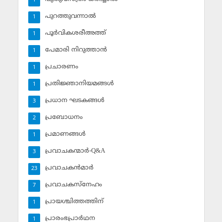
1
പുറത്തുവന്നാല്‍
1
പൂര്‍വികശരീഅത്ത്
1
പേമാരി നിറുത്താന്‍
1
പ്രചാരണം
1
പ്രതിജ്ഞാനിയമങ്ങള്‍
1
പ്രധാന ഘടകങ്ങള്‍
3
പ്രബോധനം
2
പ്രമാണങ്ങള്‍
1
പ്രവാചകന്മാര്‍-Q&A
3
പ്രവാചകന്‍മാര്‍
23
പ്രവാചകസ്‌നേഹം
7
പ്രായശ്ചിത്തത്തിന്
1
പ്രാരംഭപ്രാര്‍ഥന
1