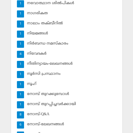
നവോത്ഥാന ശില്‍പികള്‍
1
നാഗരികത
1
നാലാം തക്ബീറില്‍
1
നിയമങ്ങള്‍
1
നിര്‍ബന്ധ നമസ്‌കാരം
1
നിവേദകര്‍
4
നീതിന്യായം-ലേഖനങ്ങള്‍
1
നൂര്‍സി പ്രസ്ഥാനം
1
നൂഹ്‌
1
നോമ്പ് തുറക്കുമ്പോള്‍
1
നോമ്പ് തുറപ്പിച്ചവര്‍ക്കായി
1
നോമ്പ്-Q&A
8
നോമ്പ്-ലേഖനങ്ങള്‍
6