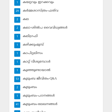
കയറ്റവും ഇറക്കവും
1
കര്‍മ്മശാസ്ത്രം-ഫത്‌വ
29
കല
2
കലാ-ശില്‍പ വൈവിധ്യങ്ങള്‍
2
കലിഗ്രഫി
1
കഴിക്കുംമുമ്പ്
1
കാപിറ്റലിസം
1
കാറ്റ് വീശുമ്പോള്‍
1
കുഞ്ഞുണ്ടായാല്‍
1
കുടുംബ ജീവിതം-Q&A
53
കുടുംബം
2
കുടുംബം-പഠനങ്ങള്‍
1
കുടുംബം-ലേഖനങ്ങള്‍
41