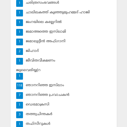
ചരിത്രസംഭവങ്ങള്‍
1
ചാലിലകത്ത് കുഞ്ഞുമുഹമ്മദ് ഹാജി
1
ജംറയിലെ കല്ലേറില്‍
1
ജമാഅത്തെ ഇസ്‌ലാമി
1
ജമാലുദ്ദീന്‍ അഫ്ഗാനി
1
ജിഹാദ്‌
2
ജീവിതവീക്ഷണം
1
ജുവൈരിയ്യ(റ
1
ഞാനറിഞ്ഞ ഇസ്‌ലാം
118
ഞാനറിഞ്ഞ പ്രവാചകന്‍
7
ഡെമോക്രസി
1
തത്ത്വചിന്തകര്‍
3
തഫ്‌സീറുകള്‍
1