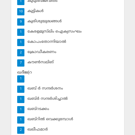
കുടുംബജീവിതം
1
കുട്ടികള്‍
10
കുരിശുയുദ്ധങ്ങള്‍
9
കേരളമുസ്‌ലിം ഐക്യസംഘം
1
കോപംതോന്നിയാല്‍
1
ക്രോഡീകരണം
2
കൗണ്‍സലിങ്‌
7
ഖദീജ(റ
1
ഖബ് ര്‍ സന്ദര്‍ശനം
1
ഖബ്ര്‍ സന്ദര്‍ശിച്ചാല്‍
1
ഖബ്‌റടക്കം
1
ഖബ്‌റില്‍ വെക്കുമ്പോള്‍
1
ഖലീഫമാര്‍
2