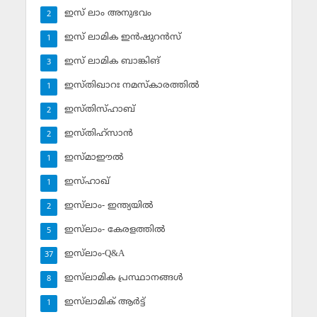
ഇസ് ലാം അനുഭവം
2
ഇസ് ലാമിക ഇന്‍ഷുറന്‍സ്‌
1
ഇസ് ലാമിക ബാങ്കിങ്‌
3
ഇസ്തിഖാറഃ നമസ്‌കാരത്തില്‍
1
ഇസ്തിസ്ഹാബ്
2
ഇസ്തിഹ്‌സാന്‍
2
ഇസ്മാഈല്‍
1
ഇസ്ഹാഖ്‌
1
ഇസ്‌ലാം- ഇന്ത്യയില്‍
2
ഇസ്‌ലാം- കേരളത്തില്‍
5
ഇസ്‌ലാം-Q&A
37
ഇസ്‌ലാമിക പ്രസ്ഥാനങ്ങള്‍
8
ഇസ്‌ലാമിക് ആര്‍ട്ട്
1