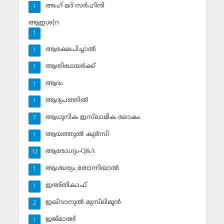
അഹ് മദ് സര്‍ഹിന്ദി
1
ആഇശ(റ
1
ആക്ഷേപിച്ചാല്‍
1
ആതിഥേയര്‍ക്ക്
1
ആദം
1
ആദ്യപത്തില്‍
1
ആധുനിക ഇസ്‌ലാമിക ലോകം
7
ആയത്തുല്‍ കുര്‍സി
1
ആരോഗ്യം-Q&A
12
ആശ്ചര്യം തോന്നിയാല്‍
1
ഇഅ്തികാഫ്‌
1
ഇഖ്‌വാനുല്‍ മുസ്‌ലിമൂന്‍
2
ഇജ്മാഅ്
1