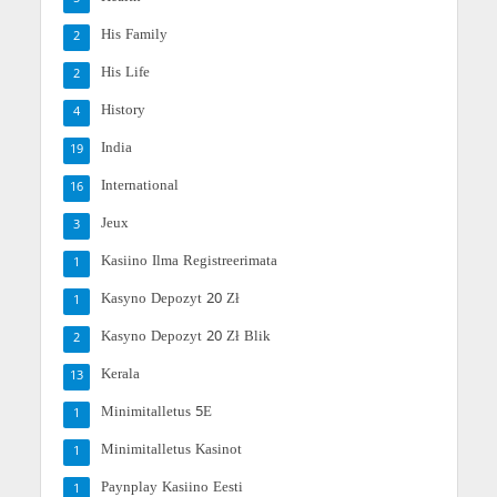
His Family
2
His Life
2
History
4
India
19
International
16
Jeux
3
Kasiino Ilma Registreerimata
1
Kasyno Depozyt 20 Zł
1
Kasyno Depozyt 20 Zł Blik
2
Kerala
13
Minimitalletus 5E
1
Minimitalletus Kasinot
1
Paynplay Kasiino Eesti
1