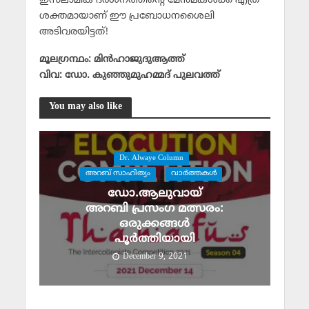
ഇസ്‌ലാമിക ദര്‍ശനത്തിന്റെ മേന്‍മകള്‍ക്ക് എത്ര
ശക്തമായാണ് ഈ പ്രബോധനശൈലി
അടിവരയിട്ടത്!
മൂലഗ്രന്ഥം: മിന്‍ഹാജുദുആത്ത്
വിവ: ഡോ. കുഞ്ഞുമുഹമ്മദ് പുലവത്ത്‌
You may also like
Dr. Alwaye Column
അറബ് സാഹിത്യം
വാര്‍ത്തകള്‍
ഡോ.ആലുവായ്
അറബി പ്രസംഗ മത്സരം:
ഒരുക്കങ്ങൾ
പൂർത്തിയായി
December 9, 2021