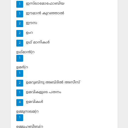
ഇസ്‌ലാമോഫോബിയ
1
ഈമാന്‍ കുറഞ്ഞാല്‍
1
ഈസ
2
ഉംറ
2
ഉഥ് മാനികള്‍
2
ഉഥ്മാന്‍(റ
1
ഉമര്‍(റ
1
ഉമറുബ്‌നു അബ്ദില്‍ അസീസ്‌
2
ഉമവികളുടെ പതനം
1
ഉമവികള്‍
4
ഉമ്മുസലമ(റ
1
ഉമ്മുഹബീബ(റ