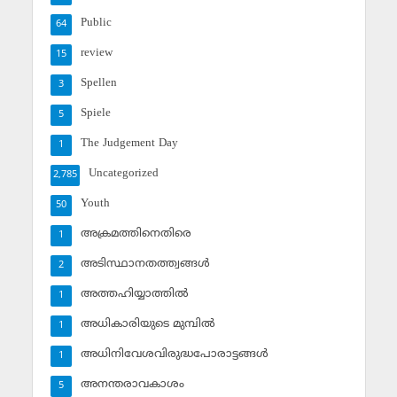
Public
64
review
15
Spellen
3
Spiele
5
The Judgement Day
1
Uncategorized
2,785
Youth
50
അക്രമത്തിനെതിരെ
1
അടിസ്ഥാനതത്ത്വങ്ങള്‍
2
അത്തഹിയ്യാത്തില്‍
1
അധികാരിയുടെ മുമ്പില്‍
1
അധിനിവേശവിരുദ്ധപോരാട്ടങ്ങള്‍
1
അനന്തരാവകാശം
5