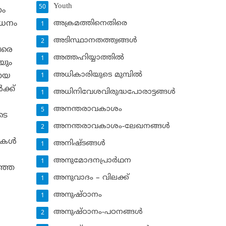
Youth
50
ണം
ോധനം
അക്രമത്തിനെതിരെ
1
അടിസ്ഥാനതത്ത്വങ്ങള്‍
2
ളവരെ
അത്തഹിയ്യാത്തില്‍
1
യും
അധികാരിയുടെ മുമ്പില്‍
മായ
1
ക്ക്
അധിനിവേശവിരുദ്ധപോരാട്ടങ്ങള്‍
1
അനന്തരാവകാശം
5
ടെ
അനന്തരാവകാശം-ലേഖനങ്ങള്‍
2
കള്‍
അനിഷ്ടങ്ങള്‍
1
അനുമോദനപ്രാര്‍ഥന
1
റഞ്ഞ
അനുവാദം – വിലക്ക്‌
1
അനുഷ്ഠാനം
1
അനുഷ്ഠാനം-പഠനങ്ങള്‍
2