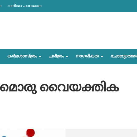
ല
വനിതാ പാഠശാല
കര്‍മശാസ്ത്രം
ചരിത്രം
നാഗരികത
ചോദ്യോത്ത
വയമൊരു വൈയക്തിക