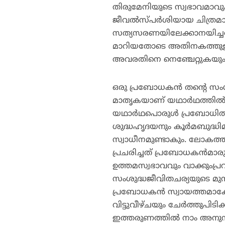
തിരുമേനിയുടെ സ്വഭാവമാവു
ജീവല്‍സ്പര്‍ശിയായ ചിത്ര
സത്യസരണയിലേക്കാനയിച്ചത്
മാറിയതോടെ അതിനകത്തുള്ള 
അവരതിനെ നെഞ്ചേറ്റുകയും 
ഒരു പ്രബോധകന്‍ തന്റെ സംശ
മാതൃകയാണ് യഥാര്‍ഥത്തില്‍ 
യഥാര്‍ഥപൊരുള്‍ പ്രബോധിതര
ശുദ്ധഹൃദയനും കൂര്‍മബുദ്ധി
സ്വാധീനമുണ്ടാകും. ലോകത്തി
പ്രചരിച്ചത് പ്രബോധകന്‍മാര
ഉത്തമസ്വഭാവവും വാക്കുംപ്ര
സംശുദ്ധജീവിതചര്യയുടെ മുന്
പ്രബോധകന്‍ സ്വായത്തമാക്ക
വിട്ടുവീഴ്ചയും ചേര്‍ത്തുപിടി
ഇത്തരുണത്തില്‍ നാം അനു