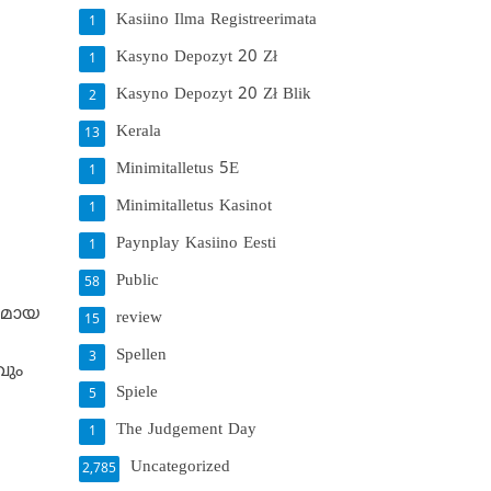
Kasiino Ilma Registreerimata
1
Kasyno Depozyt 20 Zł
1
Kasyno Depozyt 20 Zł Blik
2
Kerala
13
Minimitalletus 5E
1
Minimitalletus Kasinot
1
Paynplay Kasiino Eesti
1
Public
58
്തമായ
review
15
Spellen
3
വും
Spiele
5
The Judgement Day
1
Uncategorized
2,785