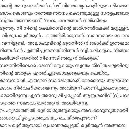
 തന്റെ അനുചരന്‍മാര്‍ക്ക് ജീവിതമാതൃകകളിലൂടെ ശിക്ഷ
ദേശം കൊണ്ടും തത്ത്വജ്ഞാനം കൊണ്ടുമുള്ള സത്യപ്രബ
ത്രം തന്നെയാണ്. ‘സദുപദേശങ്ങള്‍ നല്‍കിയും
ത്തും നീ നിന്റെ രക്ഷിതാവിന്റെ മാര്‍ഗത്തിലേക്ക് മറ്റുള്
വിശുദ്ധഖുര്‍ആന്‍ പറഞ്ഞിരിക്കുന്നത്. സമാനമായ വേറെ
വന്നിട്ടുണ്ട്. ‘അല്ലാഹുവിന്റെ ദൂതനില്‍ നിങ്ങള്‍ക്ക് ഉത്തമ
്ങള്‍ക്ക് എത്തിച്ചുതന്നത് നിങ്ങള്‍ സ്വീകരിക്കുക. നിങ്ങള്‍
കിയത് അതില്‍ നിന്നൊഴിഞ്ഞു നില്‍ക്കുക.’
രണിയിലേക്ക് ക്ഷണിക്കുകയും സ്വന്തം ജീവിതചര്യയിലൂ
ിന്റെ മാതൃക എത്തിച്ചുകൊടുക്കുകയും ചെയ്തു.
കശാസനകള്‍ എങ്ങനെ സാക്ഷാത്കരിക്കാമെന്നും ആരാധന
രം നിര്‍വഹിക്കാമെന്നും അവിടുന്ന് കാണിച്ചുകൊടുത്തു.
ധമായിരുന്നു എന്ന് അന്വേഷിച്ചപ്പോള്‍ ആഇശബീവി(റ) പ
ടുത്തെ സ്വഭാവം ഖുര്‍ആന്‍ ‘ആയിരുന്നു.
തം ഹൃദയത്തില്‍ കുടിയിരുത്തുകയും അവക്കനുസൃതമായി
മങ്ങളെ ചിട്ടപ്പെടുത്തുകയും ചെയ്തപ്പോഴാണ്
വം ഖുര്‍ആനായി രൂപാന്തരപ്പെട്ടത്. ഖുര്‍ആന്‍ അങ്ങനെ