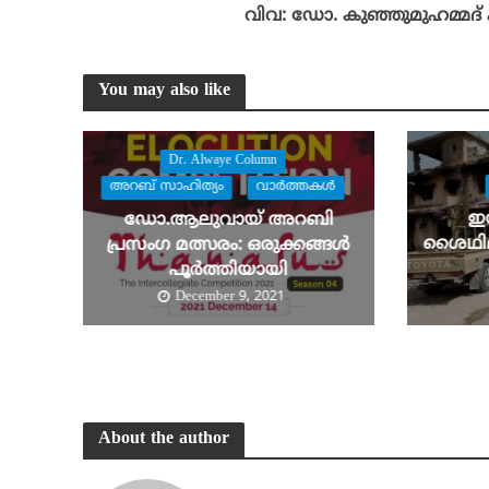
വിവ: ഡോ. കുഞ്ഞുമുഹമ്മദ് 
You may also like
Dr. Alwaye Column
അറബ് സാഹിത്യം
വാര്‍ത്തകള്‍
ഇ
ഡോ.ആലുവായ് അറബി
ശൈഥില്യ
പ്രസംഗ മത്സരം: ഒരുക്കങ്ങൾ
പൂർത്തിയായി
December 9, 2021
About the author