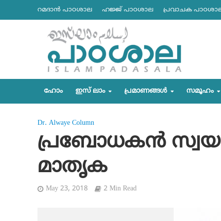
റമദാന്‍ പാഠശാല
ഹജ്ജ് പാഠശാല
പ്രവാചക പാഠശാ
ഹോം
ഇസ് ലാം
പ്രമാണങ്ങള്‍
സമൂഹം
Dr. Alwaye Column
പ്രബോധകന്‍ സ്
മാതൃക
May 23, 2018
2 Min Read