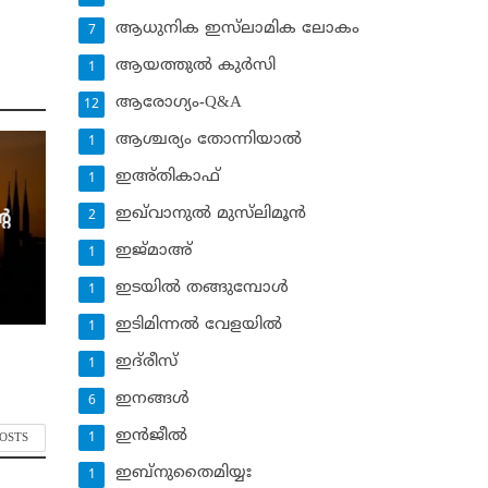
ആധുനിക ഇസ്‌ലാമിക ലോകം
7
ആയത്തുല്‍ കുര്‍സി
1
ആരോഗ്യം-Q&A
12
ആശ്ചര്യം തോന്നിയാല്‍
1
ഇഅ്തികാഫ്‌
1
ഇഖ്‌വാനുല്‍ മുസ്‌ലിമൂന്‍
റെ
2
ഇജ്മാഅ്
1
ഇടയില്‍ തങ്ങുമ്പോള്‍
1
ഇടിമിന്നല്‍ വേളയില്‍
1
ഇദ്‌രീസ്‌
1
ഇനങ്ങള്‍
6
ഇന്‍ജീല്‍
1
POSTS
ഇബ്‌നുതൈമിയ്യഃ
1