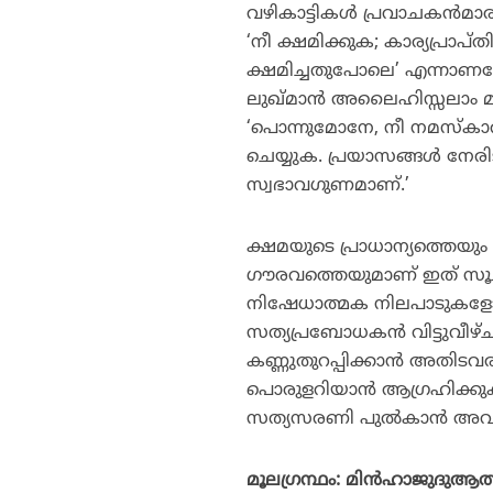
വഴികാട്ടികള്‍ പ്രവാചകന്‍മ
‘നീ ക്ഷമിക്കുക; കാര്യപ്രാപ
ക്ഷമിച്ചതുപോലെ’ എന്നാണല
ലുഖ്മാന്‍ അലൈഹിസ്സലാം മ
‘പൊന്നുമോനേ, നീ നമസ്‌കാരം
ചെയ്യുക. പ്രയാസങ്ങള്‍ നേരി
സ്വഭാവഗുണമാണ്.’
ക്ഷമയുടെ പ്രാധാന്യത്തെയു
ഗൗരവത്തെയുമാണ് ഇത് സൂചിപ
നിഷേധാത്മക നിലപാടുകളോടു
സത്യപ്രബോധകന്‍ വിട്ടുവീ
കണ്ണുതുറപ്പിക്കാന്‍ അതിട
പൊരുളറിയാന്‍ ആഗ്രഹിക്കു
സത്യസരണി പുല്‍കാന്‍ അവരെയ
മൂലഗ്രന്ഥം: മിന്‍ഹാജുദുആത്