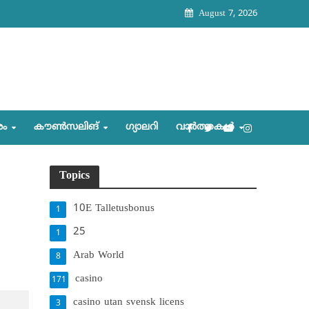
August 7, 2026
രം
കൗണ്‍സലിങ്‌
ഗ്യാലറി
വാര്‍ത്തകള്‍
Topics
10E Talletusbonus
1
25
1
Arab World
8
casino
171
casino utan svensk licens
3