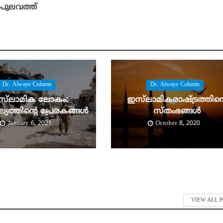
പുലവത്ത്‌
Dr. Alwaye Column
Dr. Alwaye Column
സ്‌ലാമിക ലോകം:
ഇസ്‌ലാമികരാഷ്ട്രത്തിന്
ത്തിന്റെ പ്രേരകങ്ങള്‍
സ്‌തംഭങ്ങള്‍
January 6, 2021
October 8, 2020
VIEW ALL 