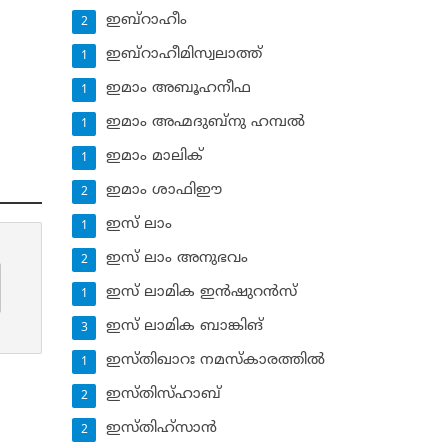
ഇബ്‌റാഹീം
2
ഇബ്‌റാഹീമിസ്വലാത്ത്
1
ഇമാം അബൂഹനീഫ
1
ഇമാം അഹ്മദുബ്‌നു ഹമ്പല്‍
1
ഇമാം മാലിക്
1
ഇമാം ശാഫിഈ
2
ഇസ് ലാം
1
ഇസ് ലാം അനുഭവം
2
ഇസ് ലാമിക ഇന്‍ഷുറന്‍സ്‌
1
ഇസ് ലാമിക ബാങ്കിങ്‌
3
ഇസ്തിഖാറഃ നമസ്‌കാരത്തില്‍
1
ഇസ്തിസ്ഹാബ്
2
ഇസ്തിഹ്‌സാന്‍
2