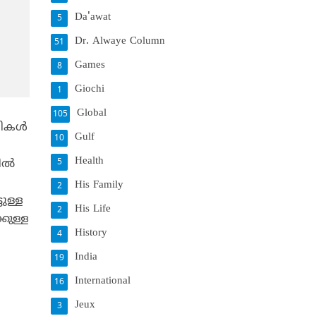
Da'awat
5
Dr. Alwaye Column
51
Games
8
Giochi
1
Global
105
ികള്‍
Gulf
10
Health
ല്‍
5
His Family
2
ുള്ള
His Life
2
കുള്ള
History
4
India
19
International
16
Jeux
3