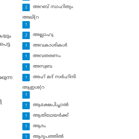
അറബ് സാഹിത്യം
2
അലി(റ
1
അല്ലാഹു
ുകയും
2
െട്ട
അവകാശികള്‍
1
അവതരണം
1
അസ്വബ
1
അഹ് മദ് സര്‍ഹിന്ദി
കുന്ന
1
ആഇശ(റ
1
െ
ആക്ഷേപിച്ചാല്‍
1
ആതിഥേയര്‍ക്ക്
1
ആദം
1
ആദ്യപത്തില്‍
1