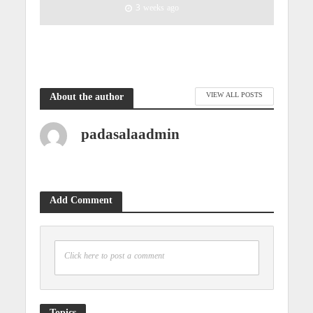
3 weeks ago
VIEW ALL POSTS
About the author
padasalaadmin
Add Comment
Click here to post a comment