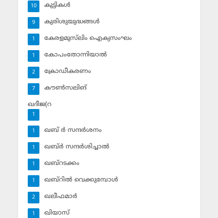
കുട്ടികള്‍
10
കുരിശുയുദ്ധങ്ങള്‍
9
കേരളമുസ്‌ലിം ഐക്യസംഘം
1
കോപംതോന്നിയാല്‍
1
ക്രോഡീകരണം
2
കൗണ്‍സലിങ്‌
7
ഖദീജ(റ
1
ഖബ് ര്‍ സന്ദര്‍ശനം
1
ഖബ്ര്‍ സന്ദര്‍ശിച്ചാല്‍
1
ഖബ്‌റടക്കം
1
ഖബ്‌റില്‍ വെക്കുമ്പോള്‍
1
ഖലീഫമാര്‍
2
ഖിയാസ്
1