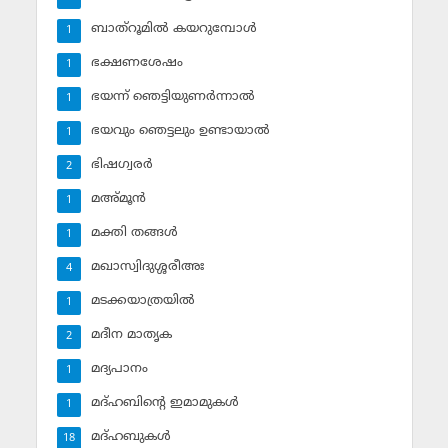
ബാത്‌റൂമില്‍ കയറുമ്പോള്‍
1
ഭക്ഷണശേഷം
1
ഭയന്ന് ഞെട്ടിയുണര്‍ന്നാല്‍
1
ഭയവും ഞെട്ടലും ഉണ്ടായാല്‍
1
ഭിഷഗ്വരര്‍
2
മഅ്മൂന്‍
1
മക്തി തങ്ങള്‍
1
മഖാസ്വിദുശ്ശരീഅഃ
4
മടക്കയാത്രയില്‍
1
മദീന മാതൃക
2
മദ്യപാനം
1
മദ്ഹബിന്റെ ഇമാമുകള്‍
1
മദ്ഹബുകള്‍
18