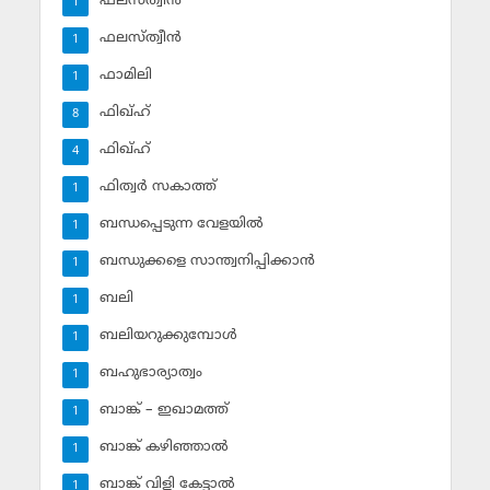
ഫലസ്ത്വീൻ
1
ഫലസ്ത്വീൻ
1
ഫാമിലി
1
ഫിഖ്ഹ്
8
ഫിഖ്ഹ്‌
4
ഫിത്വര്‍ സകാത്ത്‌
1
ബന്ധപ്പെടുന്ന വേളയില്‍
1
ബന്ധുക്കളെ സാന്ത്വനിപ്പിക്കാന്‍
1
ബലി
1
ബലിയറുക്കുമ്പോള്‍
1
ബഹുഭാര്യാത്വം
1
ബാങ്ക് – ഇഖാമത്ത്
1
ബാങ്ക് കഴിഞ്ഞാല്‍
1
ബാങ്ക് വിളി കേട്ടാല്‍
1