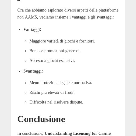
Ora che abbiamo esplorato diversi aspetti delle piattaforme
non AAMS, vediamo insieme i vantaggi e gli svantaggi:
Vantaggi:
Maggiore varietà di giochi e fornitori.
Bonus e promozioni generosi.
Accesso a giochi esclusivi.
Svantaggi:
Meno protezione legale e normativa.
Rischi più elevati di frodi.
Difficoltà nel risolvere dispute.
Conclusione
In conclusione,
Understanding Licensing for Casino