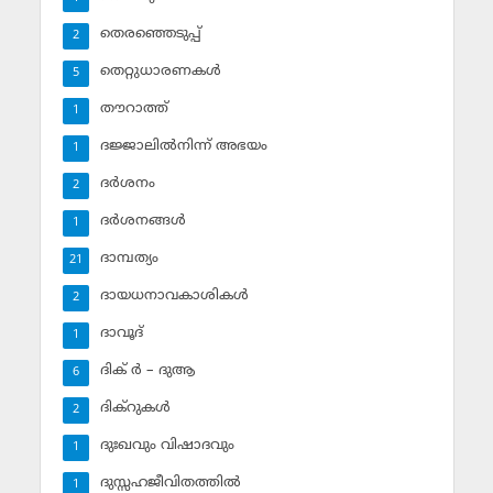
തെരഞ്ഞെടുപ്പ്
2
തെറ്റുധാരണകള്‍
5
തൗറാത്ത്
1
ദജ്ജാലില്‍നിന്ന് അഭയം
1
ദര്‍ശനം
2
ദര്‍ശനങ്ങള്‍
1
ദാമ്പത്യം
21
ദായധനാവകാശികള്‍
2
ദാവൂദ്‌
1
ദിക് ര്‍ – ദുആ
6
ദിക്‌റുകള്‍
2
ദുഃഖവും വിഷാദവും
1
ദുസ്സഹജീവിതത്തില്‍
1