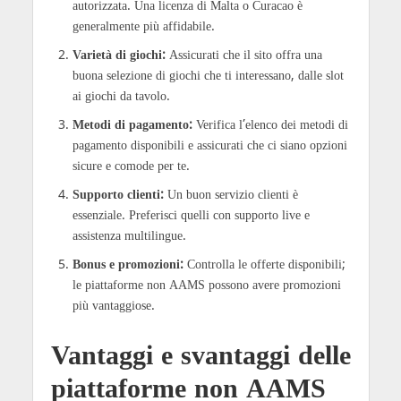
autorizzata. Una licenza di Malta o Curacao è
generalmente più affidabile.
Varietà di giochi:
Assicurati che il sito offra una
buona selezione di giochi che ti interessano, dalle slot
ai giochi da tavolo.
Metodi di pagamento:
Verifica l’elenco dei metodi di
pagamento disponibili e assicurati che ci siano opzioni
sicure e comode per te.
Supporto clienti:
Un buon servizio clienti è
essenziale. Preferisci quelli con supporto live e
assistenza multilingue.
Bonus e promozioni:
Controlla le offerte disponibili;
le piattaforme non AAMS possono avere promozioni
più vantaggiose.
Vantaggi e svantaggi delle
piattaforme non AAMS