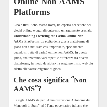
Online Non AAMS
Platforms
Ciao a tutti! Sono Marco Rossi, un esperto nel settore dei
giochi online, e oggi affronteremo un argomento cruciale:
Understanding Licensing for Casino Online Non
AAMS Platforms
. La scelta della giusta piattaforma di
gioco non è mai stata così importante, specialmente
quando si tratta di casinò online non AAMS. In questa
guida, analizzeremo vari aspetti e differenze tra diverse
piattaforme, in modo da aiutarvi a scegliere il sito web più
adatto alle vostre esigenze di gioco.
Che cosa significa “Non
AAMS”?
La sigla AAMS sta per “Amministrazione Autonoma dei
Monopoli di Stato” ed è l’ente governativo italiano che