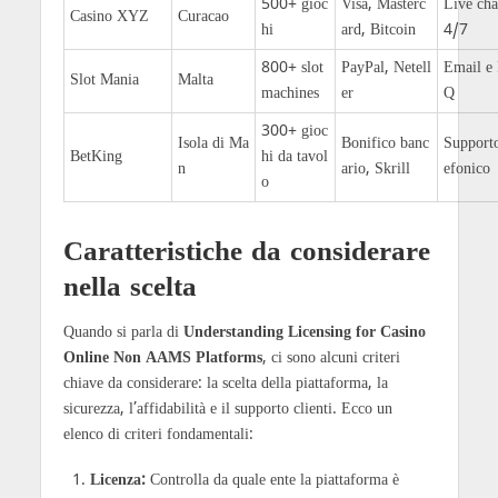
500+ gioc
Visa, Masterc
Live cha
Casino XYZ
Curacao
hi
ard, Bitcoin
4/7
800+ slot
PayPal, Netell
Email e
Slot Mania
Malta
machines
er
Q
300+ gioc
Isola di Ma
Bonifico banc
Supporto
BetKing
hi da tavol
n
ario, Skrill
efonico
o
Caratteristiche da considerare
nella scelta
Quando si parla di
Understanding Licensing for Casino
Online Non AAMS Platforms
, ci sono alcuni criteri
chiave da considerare: la scelta della piattaforma, la
sicurezza, l’affidabilità e il supporto clienti. Ecco un
elenco di criteri fondamentali:
Licenza:
Controlla da quale ente la piattaforma è