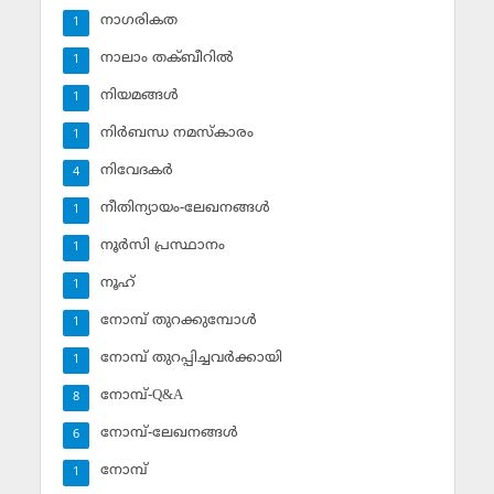
നാഗരികത
1
നാലാം തക്ബീറില്‍
1
നിയമങ്ങള്‍
1
നിര്‍ബന്ധ നമസ്‌കാരം
1
നിവേദകര്‍
4
നീതിന്യായം-ലേഖനങ്ങള്‍
1
നൂര്‍സി പ്രസ്ഥാനം
1
നൂഹ്‌
1
നോമ്പ് തുറക്കുമ്പോള്‍
1
നോമ്പ് തുറപ്പിച്ചവര്‍ക്കായി
1
നോമ്പ്-Q&A
8
നോമ്പ്-ലേഖനങ്ങള്‍
6
നോമ്പ്‌
1