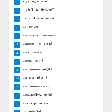
പുറത്തുവന്നാല്‍
1
പൂര്‍വികശരീഅത്ത്
1
പേമാരി നിറുത്താന്‍
1
പ്രചാരണം
1
പ്രതിജ്ഞാനിയമങ്ങള്‍
1
പ്രധാന ഘടകങ്ങള്‍
3
പ്രബോധനം
2
പ്രമാണങ്ങള്‍
1
പ്രവാചകന്മാര്‍-Q&A
3
പ്രവാചകന്‍മാര്‍
23
പ്രവാചകസ്‌നേഹം
7
പ്രായശ്ചിത്തത്തിന്
1
പ്രാരംഭപ്രാര്‍ഥന
1