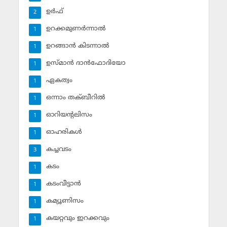
ഉര്‍ഫ്
2
ഉറക്കമുണര്‍ന്നാല്‍
1
ഉറങ്ങാന്‍ കിടന്നാല്‍
1
ഉസ്മാന്‍ ദാന്‍ഫോദിയോ
1
ഏകത്വം
1
ഒന്നാം തക്ബീറില്‍
1
ഓറിയന്റലിസം
1
ഓഹരികള്‍
1
കച്ചവടം
3
കടം
1
കടംവീട്ടാന്‍
1
കമ്യൂണിസം
1
കയറ്റവും ഇറക്കവും
1