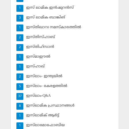
ഇസ് ലാമിക ഇന്‍ഷുറന്‍സ്‌
1
ഇസ് ലാമിക ബാങ്കിങ്‌
3
ഇസ്തിഖാറഃ നമസ്‌കാരത്തില്‍
1
ഇസ്തിസ്ഹാബ്
2
ഇസ്തിഹ്‌സാന്‍
2
ഇസ്മാഈല്‍
1
ഇസ്ഹാഖ്‌
1
ഇസ്‌ലാം- ഇന്ത്യയില്‍
2
ഇസ്‌ലാം- കേരളത്തില്‍
5
ഇസ്‌ലാം-Q&A
37
ഇസ്‌ലാമിക പ്രസ്ഥാനങ്ങള്‍
8
ഇസ്‌ലാമിക് ആര്‍ട്ട്
1
ഇസ്‌ലാമോഫോബിയ
1