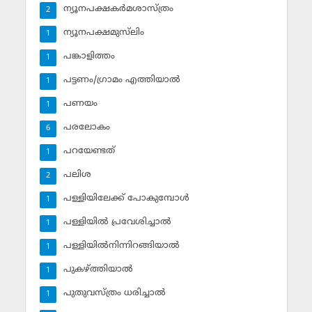
ന്യൂനപക്ഷകര്‍മശാസ്ത്രം
2
ന്യൂനപക്ഷമുസ്‌ലിം
1
പങ്കാളിത്തം
1
പട്ടണം/ഗ്രാമം എത്തിയാല്‍
1
പണയം
1
പരലോകം
6
പറയേണ്ടത്
1
പലിശ
2
പള്ളിയിലേക്ക് പോകുമ്പോള്‍
1
പള്ളിയില്‍ പ്രവേശിച്ചാല്‍
1
പള്ളിയില്‍നിന്നിറങ്ങിയാല്‍
1
പുകഴ്ത്തിയാല്‍
1
പുതുവസ്ത്രം ധരിച്ചാല്‍
1