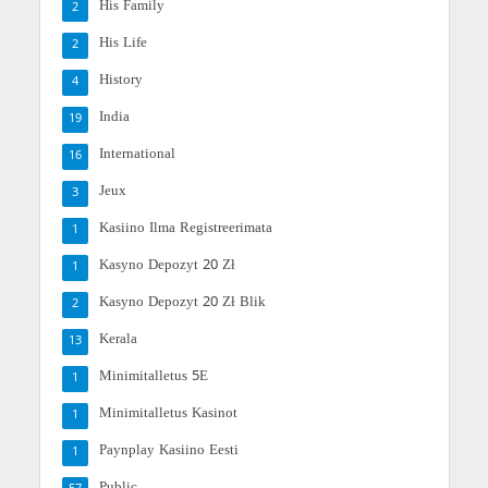
His Family
2
His Life
2
History
4
India
19
International
16
Jeux
3
Kasiino Ilma Registreerimata
1
Kasyno Depozyt 20 Zł
1
Kasyno Depozyt 20 Zł Blik
2
Kerala
13
Minimitalletus 5E
1
Minimitalletus Kasinot
1
Paynplay Kasiino Eesti
1
Public