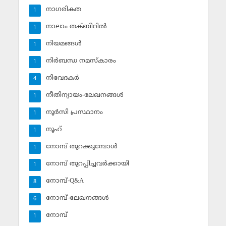
നാഗരികത
1
നാലാം തക്ബീറില്‍
1
നിയമങ്ങള്‍
1
നിര്‍ബന്ധ നമസ്‌കാരം
1
നിവേദകര്‍
4
നീതിന്യായം-ലേഖനങ്ങള്‍
1
നൂര്‍സി പ്രസ്ഥാനം
1
നൂഹ്‌
1
നോമ്പ് തുറക്കുമ്പോള്‍
1
നോമ്പ് തുറപ്പിച്ചവര്‍ക്കായി
1
നോമ്പ്-Q&A
8
നോമ്പ്-ലേഖനങ്ങള്‍
6
നോമ്പ്‌
1