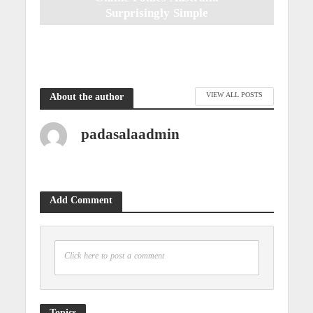
Surprisingly Simple
3 weeks ago
VIEW ALL POSTS
About the author
padasalaadmin
Add Comment
Click here to post a comment