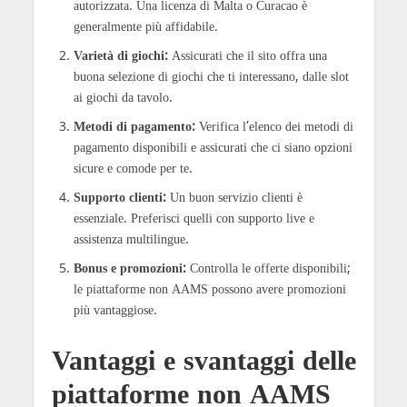
autorizzata. Una licenza di Malta o Curacao è
generalmente più affidabile.
Varietà di giochi:
Assicurati che il sito offra una
buona selezione di giochi che ti interessano, dalle slot
ai giochi da tavolo.
Metodi di pagamento:
Verifica l’elenco dei metodi di
pagamento disponibili e assicurati che ci siano opzioni
sicure e comode per te.
Supporto clienti:
Un buon servizio clienti è
essenziale. Preferisci quelli con supporto live e
assistenza multilingue.
Bonus e promozioni:
Controlla le offerte disponibili;
le piattaforme non AAMS possono avere promozioni
più vantaggiose.
Vantaggi e svantaggi delle
piattaforme non AAMS