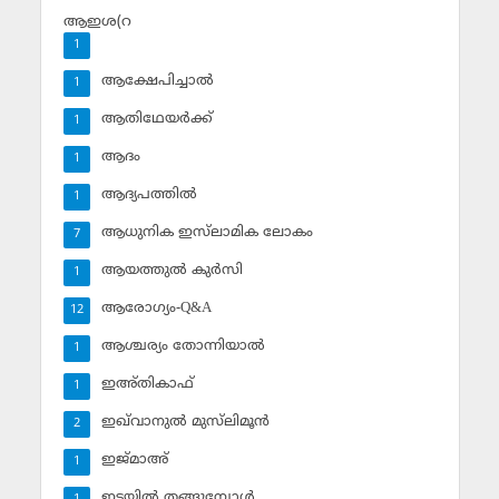
ആഇശ(റ
1
ആക്ഷേപിച്ചാല്‍
1
ആതിഥേയര്‍ക്ക്
1
ആദം
1
ആദ്യപത്തില്‍
1
ആധുനിക ഇസ്‌ലാമിക ലോകം
7
ആയത്തുല്‍ കുര്‍സി
1
ആരോഗ്യം-Q&A
12
ആശ്ചര്യം തോന്നിയാല്‍
1
ഇഅ്തികാഫ്‌
1
ഇഖ്‌വാനുല്‍ മുസ്‌ലിമൂന്‍
2
ഇജ്മാഅ്
1
ഇടയില്‍ തങ്ങുമ്പോള്‍