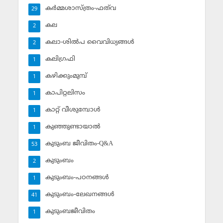
കര്‍മ്മശാസ്ത്രം-ഫത്‌വ
29
കല
2
കലാ-ശില്‍പ വൈവിധ്യങ്ങള്‍
2
കലിഗ്രഫി
1
കഴിക്കുംമുമ്പ്
1
കാപിറ്റലിസം
1
കാറ്റ് വീശുമ്പോള്‍
1
കുഞ്ഞുണ്ടായാല്‍
1
കുടുംബ ജീവിതം-Q&A
53
കുടുംബം
2
കുടുംബം-പഠനങ്ങള്‍
1
കുടുംബം-ലേഖനങ്ങള്‍
41
കുടുംബജീവിതം
1