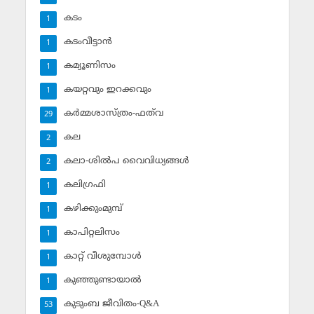
കടം
1
കടംവീട്ടാന്‍
1
കമ്യൂണിസം
1
കയറ്റവും ഇറക്കവും
1
കര്‍മ്മശാസ്ത്രം-ഫത്‌വ
29
കല
2
കലാ-ശില്‍പ വൈവിധ്യങ്ങള്‍
2
കലിഗ്രഫി
1
കഴിക്കുംമുമ്പ്
1
കാപിറ്റലിസം
1
കാറ്റ് വീശുമ്പോള്‍
1
കുഞ്ഞുണ്ടായാല്‍
1
കുടുംബ ജീവിതം-Q&A
53