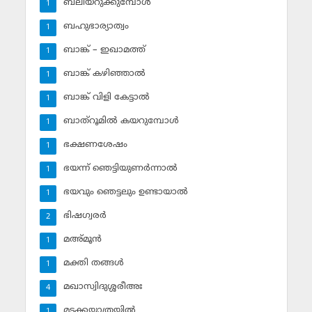
ബലിയറുക്കുമ്പോള്‍
1
ബഹുഭാര്യാത്വം
1
ബാങ്ക് – ഇഖാമത്ത്
1
ബാങ്ക് കഴിഞ്ഞാല്‍
1
ബാങ്ക് വിളി കേട്ടാല്‍
1
ബാത്‌റൂമില്‍ കയറുമ്പോള്‍
1
ഭക്ഷണശേഷം
1
ഭയന്ന് ഞെട്ടിയുണര്‍ന്നാല്‍
1
ഭയവും ഞെട്ടലും ഉണ്ടായാല്‍
1
ഭിഷഗ്വരര്‍
2
മഅ്മൂന്‍
1
മക്തി തങ്ങള്‍
1
മഖാസ്വിദുശ്ശരീഅഃ
4
മടക്കയാത്രയില്‍
1