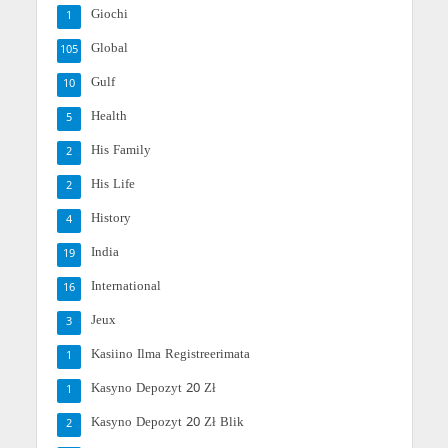
Giochi
1
Global
105
Gulf
10
Health
5
His Family
2
His Life
2
History
4
India
19
International
16
Jeux
3
Kasiino Ilma Registreerimata
1
Kasyno Depozyt 20 Zł
1
Kasyno Depozyt 20 Zł Blik
2