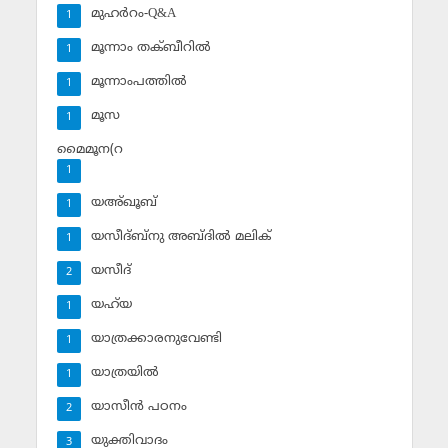
മുഹര്‍റം-Q&A
1
മൂന്നാം തക്ബീറില്‍
1
മൂന്നാംപത്തില്‍
1
മൂസ
1
മൈമൂന(റ
1
യഅ്ഖൂബ്‌
1
യസീദ്ബ്‌നു അബ്ദില്‍ മലിക്‌
1
യസീദ്‌
2
യഹ്‌യ
1
യാത്രക്കാരനുവേണ്ടി
1
യാത്രയില്‍
1
യാസീന്‍ പഠനം
2
യുക്തിവാദം
3