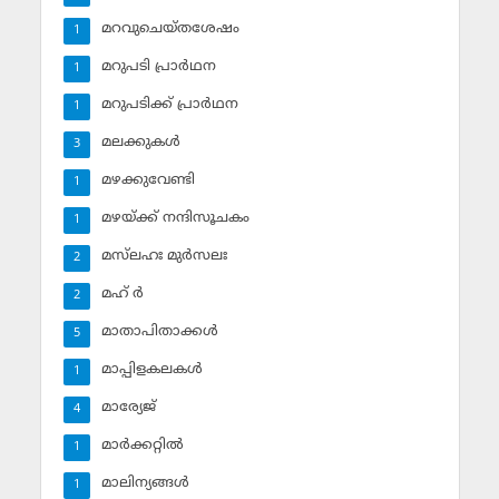
മറവുചെയ്തശേഷം
1
മറുപടി പ്രാര്‍ഥന
1
മറുപടിക്ക് പ്രാര്‍ഥന
1
മലക്കുകള്‍
3
മഴക്കുവേണ്ടി
1
മഴയ്ക്ക് നന്ദിസൂചകം
1
മസ്‌ലഹഃ മുര്‍സലഃ
2
മഹ് ര്‍
2
മാതാപിതാക്കള്‍
5
മാപ്പിളകലകള്‍
1
മാര്യേജ്
4
മാര്‍ക്കറ്റില്‍
1
മാലിന്യങ്ങള്‍
1