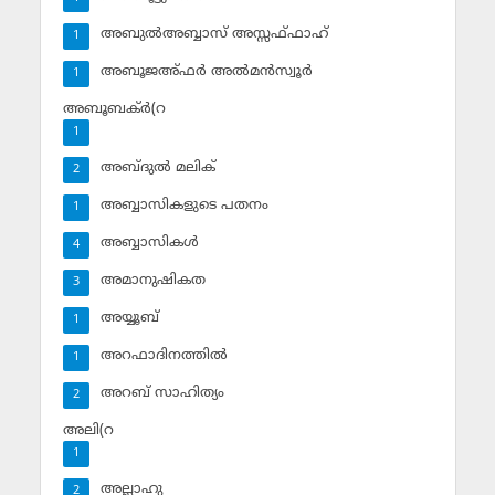
അബുല്‍അബ്ബാസ് അസ്സഫ്ഫാഹ്‌
1
അബൂജഅ്ഫര്‍ അല്‍മന്‍സ്വൂര്‍
1
അബൂബക്ര്‍(റ
1
അബ്ദുല്‍ മലിക്‌
2
അബ്ബാസികളുടെ പതനം
1
അബ്ബാസികള്‍
4
അമാനുഷികത
3
അയ്യൂബ്‌
1
അറഫാദിനത്തില്‍
1
അറബ് സാഹിത്യം
2
അലി(റ
1
അല്ലാഹു
2