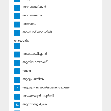
അവകാശികള്‍
1
അവതരണം
1
അസ്വബ
1
അഹ് മദ് സര്‍ഹിന്ദി
1
ആഇശ(റ
1
ആക്ഷേപിച്ചാല്‍
1
ആതിഥേയര്‍ക്ക്
1
ആദം
1
ആദ്യപത്തില്‍
1
ആധുനിക ഇസ്‌ലാമിക ലോകം
7
ആയത്തുല്‍ കുര്‍സി
1
ആരോഗ്യം-Q&A
12