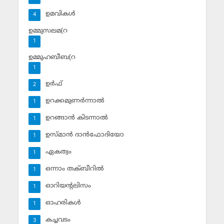
ഉമവികള്‍
4
ഉമ്മുസലമ(റ
1
ഉമ്മുഹബീബ(റ
1
ഉര്‍ഫ്
2
ഉറക്കമുണര്‍ന്നാല്‍
1
ഉറങ്ങാന്‍ കിടന്നാല്‍
1
ഉസ്മാന്‍ ദാന്‍ഫോദിയോ
1
ഏകത്വം
1
ഒന്നാം തക്ബീറില്‍
1
ഓറിയന്റലിസം
1
ഓഹരികള്‍
1
കച്ചവടം
3