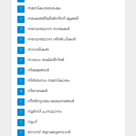
നമസ്‌കാരശേഷം
1
നരകത്തീയില്‍നിന്ന് മുക്തി
1
നവോത്ഥാന നായകര്‍
7
നവോത്ഥാന ശില്‍പികള്‍
1
നാഗരികത
1
നാലാം തക്ബീറില്‍
1
നിയമങ്ങള്‍
1
നിര്‍ബന്ധ നമസ്‌കാരം
1
നിവേദകര്‍
4
നീതിന്യായം-ലേഖനങ്ങള്‍
1
നൂര്‍സി പ്രസ്ഥാനം
1
നൂഹ്‌
1
നോമ്പ് തുറക്കുമ്പോള്‍
1