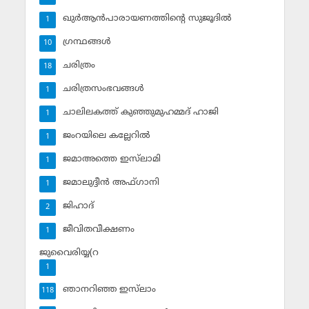
ഖുര്‍ആന്‍പാരായണത്തിന്റെ സുജൂദില്‍
1
ഗ്രന്ഥങ്ങള്‍
10
ചരിത്രം
18
ചരിത്രസംഭവങ്ങള്‍
1
ചാലിലകത്ത് കുഞ്ഞുമുഹമ്മദ് ഹാജി
1
ജംറയിലെ കല്ലേറില്‍
1
ജമാഅത്തെ ഇസ്‌ലാമി
1
ജമാലുദ്ദീന്‍ അഫ്ഗാനി
1
ജിഹാദ്‌
2
ജീവിതവീക്ഷണം
1
ജുവൈരിയ്യ(റ
1
ഞാനറിഞ്ഞ ഇസ്‌ലാം
118