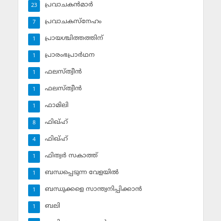
പ്രവാചകന്‍മാര്‍
23
പ്രവാചകസ്‌നേഹം
7
പ്രായശ്ചിത്തത്തിന്
1
പ്രാരംഭപ്രാര്‍ഥന
1
ഫലസ്ത്വീൻ
1
ഫലസ്ത്വീൻ
1
ഫാമിലി
1
ഫിഖ്ഹ്
8
ഫിഖ്ഹ്‌
4
ഫിത്വര്‍ സകാത്ത്‌
1
ബന്ധപ്പെടുന്ന വേളയില്‍
1
ബന്ധുക്കളെ സാന്ത്വനിപ്പിക്കാന്‍
1
ബലി
1