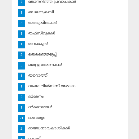
ഞാനറിഞ്ഞ പ്രവാചകന്‍
7
ഡെമോക്രസി
1
തത്ത്വചിന്തകര്‍
3
തഫ്‌സീറുകള്‍
1
തവക്കുല്‍
1
തെരഞ്ഞെടുപ്പ്
2
തെറ്റുധാരണകള്‍
5
തൗറാത്ത്
1
ദജ്ജാലില്‍നിന്ന് അഭയം
1
ദര്‍ശനം
2
ദര്‍ശനങ്ങള്‍
1
ദാമ്പത്യം
21
ദായധനാവകാശികള്‍
2
ദാവൂദ്‌