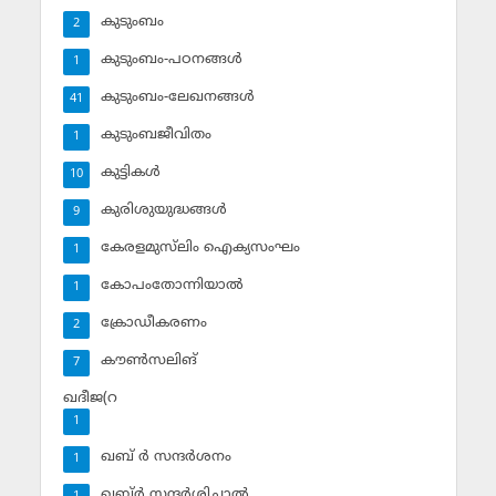
കുടുംബം
2
കുടുംബം-പഠനങ്ങള്‍
1
കുടുംബം-ലേഖനങ്ങള്‍
41
കുടുംബജീവിതം
1
കുട്ടികള്‍
10
കുരിശുയുദ്ധങ്ങള്‍
9
കേരളമുസ്‌ലിം ഐക്യസംഘം
1
കോപംതോന്നിയാല്‍
1
ക്രോഡീകരണം
2
കൗണ്‍സലിങ്‌
7
ഖദീജ(റ
1
ഖബ് ര്‍ സന്ദര്‍ശനം
1
ഖബ്ര്‍ സന്ദര്‍ശിച്ചാല്‍