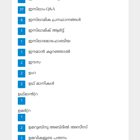
ഇസ്‌ലാം-Q&A
37
ഇസ്‌ലാമിക പ്രസ്ഥാനങ്ങള്‍
8
ഇസ്‌ലാമിക് ആര്‍ട്ട്
1
ഇസ്‌ലാമോഫോബിയ
1
ഈമാന്‍ കുറഞ്ഞാല്‍
1
ഈസ
2
ഉംറ
2
ഉഥ് മാനികള്‍
2
ഉഥ്മാന്‍(റ
1
ഉമര്‍(റ
1
ഉമറുബ്‌നു അബ്ദില്‍ അസീസ്‌
2
ഉമവികളുടെ പതനം
1