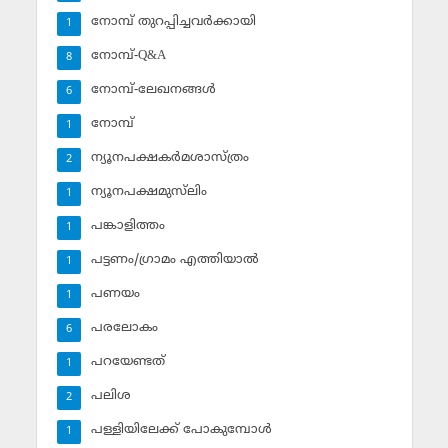
നോമ്പ് തുറപ്പിച്ചവര്‍ക്കായി
1
നോമ്പ്-Q&A
8
നോമ്പ്-ലേഖനങ്ങള്‍
6
നോമ്പ്‌
1
ന്യൂനപക്ഷകര്‍മശാസ്ത്രം
2
ന്യൂനപക്ഷമുസ്‌ലിം
1
പങ്കാളിത്തം
1
പട്ടണം/ഗ്രാമം എത്തിയാല്‍
1
പണയം
1
പരലോകം
6
പറയേണ്ടത്
1
പലിശ
2
പള്ളിയിലേക്ക് പോകുമ്പോള്‍
1