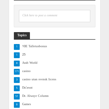
Click here to post a comment
Topics
10E Talletusbonus
1
25
1
Arab World
8
casino
171
casino utan svensk licens
3
Da'awat
5
Dr. Alwaye Column
51
Games
8