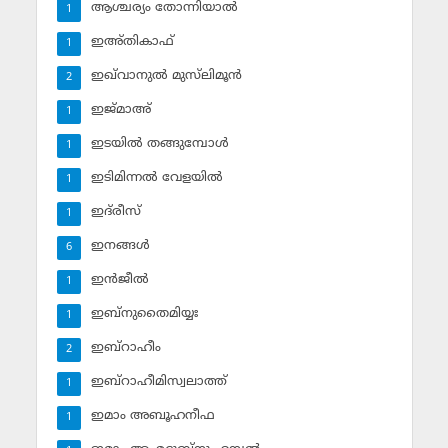
ആശ്ചര്യം തോന്നിയാല്‍
1
ഇഅ്തികാഫ്‌
1
ഇഖ്‌വാനുല്‍ മുസ്‌ലിമൂന്‍
2
ഇജ്മാഅ്
1
ഇടയില്‍ തങ്ങുമ്പോള്‍
1
ഇടിമിന്നല്‍ വേളയില്‍
1
ഇദ്‌രീസ്‌
1
ഇനങ്ങള്‍
6
ഇന്‍ജീല്‍
1
ഇബ്‌നുതൈമിയ്യഃ
1
ഇബ്‌റാഹീം
2
ഇബ്‌റാഹീമിസ്വലാത്ത്
1
ഇമാം അബൂഹനീഫ
1