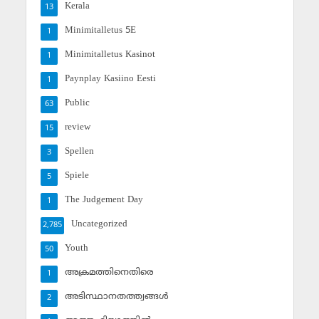
Kerala
13
Minimitalletus 5E
1
Minimitalletus Kasinot
1
Paynplay Kasiino Eesti
1
Public
63
review
15
Spellen
3
Spiele
5
The Judgement Day
1
Uncategorized
2,785
Youth
50
അക്രമത്തിനെതിരെ
1
അടിസ്ഥാനതത്ത്വങ്ങള്‍
2