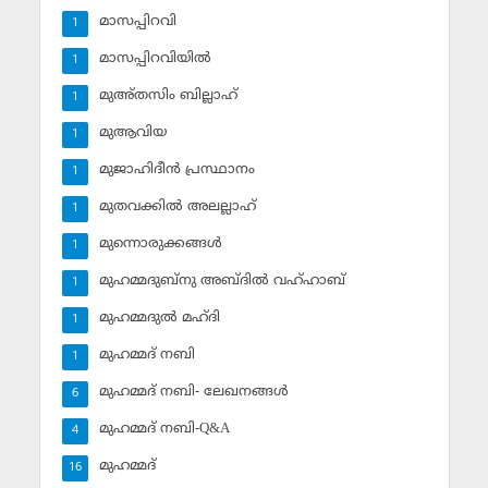
മാസപ്പിറവി
1
മാസപ്പിറവിയില്‍
1
മുഅ്തസിം ബില്ലാഹ്
1
മുആവിയ
1
മുജാഹിദീന്‍ പ്രസ്ഥാനം
1
മുതവക്കില്‍ അലല്ലാഹ്
1
മുന്നൊരുക്കങ്ങള്‍
1
മുഹമ്മദുബ്‌നു അബ്ദില്‍ വഹ്ഹാബ്
1
മുഹമ്മദുല്‍ മഹ്ദി
1
മുഹമ്മദ് നബി
1
മുഹമ്മദ് നബി- ലേഖനങ്ങള്‍
6
മുഹമ്മദ് നബി-Q&A
4
മുഹമ്മദ്‌
16