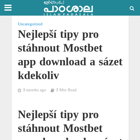
Uncategorized
Nejlepší tipy pro
stáhnout Mostbet
app download a sázet
kdekoliv
3 months ago
3 Min Read
Nejlepší tipy pro
stáhnout Mostbet