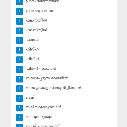
പ്രായശ്ചിത്തത്തിന്
1
പ്രാരംഭപ്രാര്‍ഥന
1
ഫലസ്ത്വീൻ
1
ഫലസ്ത്വീൻ
1
ഫാമിലി
1
ഫിഖ്ഹ്
8
ഫിഖ്ഹ്‌
4
ഫിത്വര്‍ സകാത്ത്‌
1
ബന്ധപ്പെടുന്ന വേളയില്‍
1
ബന്ധുക്കളെ സാന്ത്വനിപ്പിക്കാന്‍
1
ബലി
1
ബലിയറുക്കുമ്പോള്‍
1
ബഹുഭാര്യാത്വം
1
ബാങ്ക് – ഇഖാമത്ത്