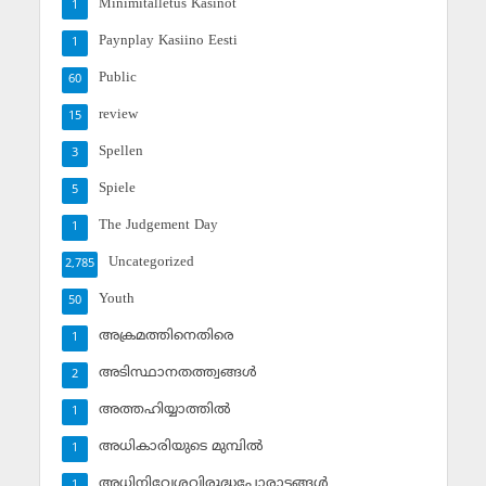
Minimitalletus Kasinot
1
Paynplay Kasiino Eesti
1
Public
60
review
15
Spellen
3
Spiele
5
The Judgement Day
1
Uncategorized
2,785
Youth
50
അക്രമത്തിനെതിരെ
1
അടിസ്ഥാനതത്ത്വങ്ങള്‍
2
അത്തഹിയ്യാത്തില്‍
1
അധികാരിയുടെ മുമ്പില്‍
1
അധിനിവേശവിരുദ്ധപോരാട്ടങ്ങള്‍
1