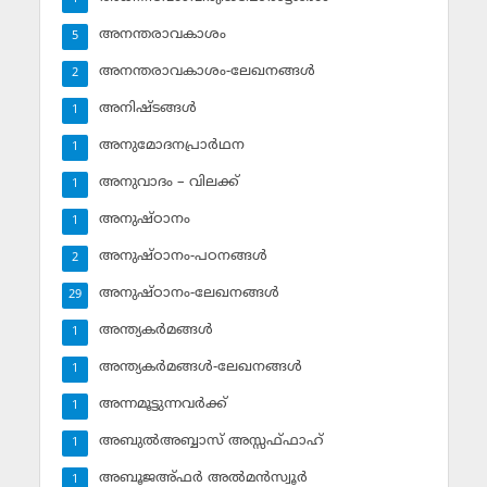
അനന്തരാവകാശം
5
അനന്തരാവകാശം-ലേഖനങ്ങള്‍
2
അനിഷ്ടങ്ങള്‍
1
അനുമോദനപ്രാര്‍ഥന
1
അനുവാദം – വിലക്ക്‌
1
അനുഷ്ഠാനം
1
അനുഷ്ഠാനം-പഠനങ്ങള്‍
2
അനുഷ്ഠാനം-ലേഖനങ്ങള്‍
29
അന്ത്യകര്‍മങ്ങള്‍
1
അന്ത്യകര്‍മങ്ങള്‍-ലേഖനങ്ങള്‍
1
അന്നമൂട്ടുന്നവര്‍ക്ക്
1
അബുല്‍അബ്ബാസ് അസ്സഫ്ഫാഹ്‌
1
അബൂജഅ്ഫര്‍ അല്‍മന്‍സ്വൂര്‍
1