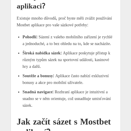
aplikaci?
Existuje mnoho důvodů, proč byste měli zvážit používání
Mostbet aplikace pro vaše sázkové potřeby:
Pohodlí:
Sázení z vašeho mobilního zařízení je rychlé
a jednoduché, a to bez ohledu na to, kde se nacházíte.
Široká nabídka sázek:
Aplikace poskytuje přístup k
různým typům sázek na sportovní události, kasinové
hry a další.
Soutěže a bonusy:
Aplikace často nabízí exkluzivní
bonusy a akce pro mobilní uživatele.
Snadná navigace:
Rozhraní aplikace je intuitivní a
snadno se v něm orientuje, což usnadňuje umisťování
sázek.
Jak začít sázet s Mostbet