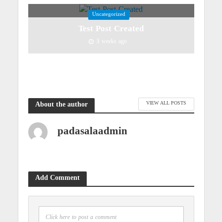
Uncategorized
Test Post Created
3 weeks ago
VIEW ALL POSTS
About the author
padasalaadmin
Add Comment
Click here to post a comment