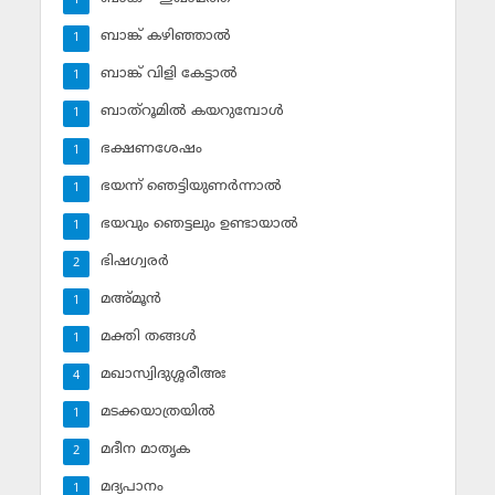
1
ബാങ്ക് കഴിഞ്ഞാല്‍
1
ബാങ്ക് വിളി കേട്ടാല്‍
1
ബാത്‌റൂമില്‍ കയറുമ്പോള്‍
1
ഭക്ഷണശേഷം
1
ഭയന്ന് ഞെട്ടിയുണര്‍ന്നാല്‍
1
ഭയവും ഞെട്ടലും ഉണ്ടായാല്‍
1
ഭിഷഗ്വരര്‍
2
മഅ്മൂന്‍
1
മക്തി തങ്ങള്‍
1
മഖാസ്വിദുശ്ശരീഅഃ
4
മടക്കയാത്രയില്‍
1
മദീന മാതൃക
2
മദ്യപാനം
1