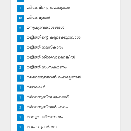
മദ്ഹബിന്റെ ഇമാമുകള്‍
1
മദ്ഹബുകള്‍
18
മനുഷ്യാവകാശങ്ങള്‍
6
മയ്യിത്തിന്റെ കണ്ണടക്കുമ്പോള്‍
1
മയ്യിത്ത് നമസ്‌കാരം
1
മയ്യിത്ത് ശിശുവാണെങ്കില്‍
1
മയ്യിത്ത് സംസ്‌കരണം
3
മരണമടുത്താല്‍ ചൊല്ലേണ്ടത്
1
മര്യാദകള്‍
1
മര്‍വാനുബ്‌നു മുഹമ്മദ്
1
മര്‍വാനുബ്‌നുല്‍ ഹകം
2
മറവുചെയ്തശേഷം
1
മറുപടി പ്രാര്‍ഥന
1