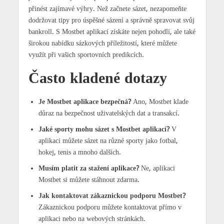
přinést zajímavé výhry. Než začnete sázet, nezapomeňte
dodržovat tipy pro úspěšné sázení a správně spravovat svůj
bankroll. S Mostbet aplikací získáte nejen pohodlí, ale také
širokou nabídku sázkových příležitostí, které můžete
využít při vašich sportovních predikcích.
Často kladené dotazy
Je Mostbet aplikace bezpečná?
Ano, Mostbet klade
důraz na bezpečnost uživatelských dat a transakcí.
Jaké sporty mohu sázet s Mostbet aplikací?
V
aplikaci můžete sázet na různé sporty jako fotbal,
hokej, tenis a mnoho dalších.
Musím platit za stažení aplikace?
Ne, aplikaci
Mostbet si můžete stáhnout zdarma.
Jak kontaktovat zákaznickou podporu Mostbet?
Zákaznickou podporu můžete kontaktovat přímo v
aplikaci nebo na webových stránkách.