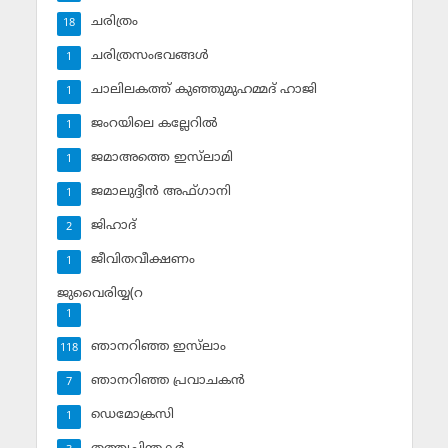
ചരിത്രം
18
ചരിത്രസംഭവങ്ങള്‍
1
ചാലിലകത്ത് കുഞ്ഞുമുഹമ്മദ് ഹാജി
1
ജംറയിലെ കല്ലേറില്‍
1
ജമാഅത്തെ ഇസ്‌ലാമി
1
ജമാലുദ്ദീന്‍ അഫ്ഗാനി
1
ജിഹാദ്‌
2
ജീവിതവീക്ഷണം
1
ജുവൈരിയ്യ(റ
1
ഞാനറിഞ്ഞ ഇസ്‌ലാം
118
ഞാനറിഞ്ഞ പ്രവാചകന്‍
7
ഡെമോക്രസി
1