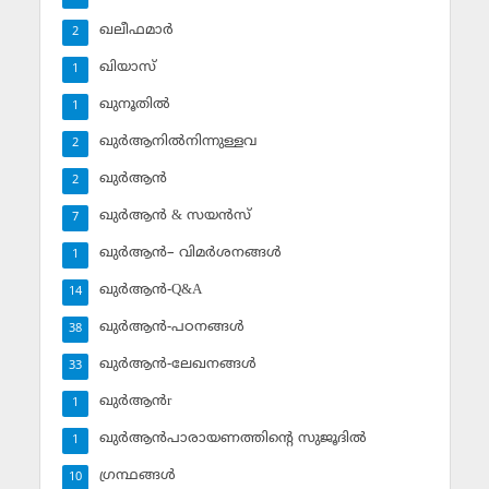
ഖലീഫമാര്‍
2
ഖിയാസ്
1
ഖുനൂതില്‍
1
ഖുര്‍ആനില്‍നിന്നുള്ളവ
2
ഖുര്‍ആന്‍
2
ഖുര്‍ആന്‍ & സയന്‍സ്‌
7
ഖുര്‍ആന്‍– വിമര്‍ശനങ്ങള്‍
1
ഖുര്‍ആന്‍-Q&A
14
ഖുര്‍ആന്‍-പഠനങ്ങള്‍
38
ഖുര്‍ആന്‍-ലേഖനങ്ങള്‍
33
ഖുര്‍ആന്‍r
1
ഖുര്‍ആന്‍പാരായണത്തിന്റെ സുജൂദില്‍
1
ഗ്രന്ഥങ്ങള്‍
10