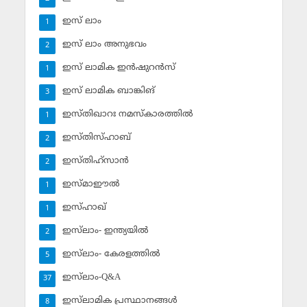
ഇസ് ലാം
1
ഇസ് ലാം അനുഭവം
2
ഇസ് ലാമിക ഇന്‍ഷുറന്‍സ്‌
1
ഇസ് ലാമിക ബാങ്കിങ്‌
3
ഇസ്തിഖാറഃ നമസ്‌കാരത്തില്‍
1
ഇസ്തിസ്ഹാബ്
2
ഇസ്തിഹ്‌സാന്‍
2
ഇസ്മാഈല്‍
1
ഇസ്ഹാഖ്‌
1
ഇസ്‌ലാം- ഇന്ത്യയില്‍
2
ഇസ്‌ലാം- കേരളത്തില്‍
5
ഇസ്‌ലാം-Q&A
37
ഇസ്‌ലാമിക പ്രസ്ഥാനങ്ങള്‍
8