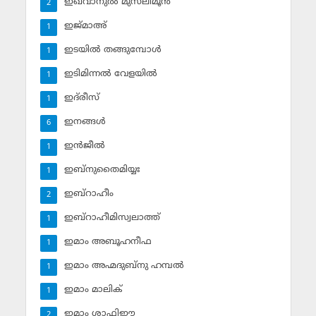
ഇഖ്‌വാനുല്‍ മുസ്‌ലിമൂന്‍
2
ഇജ്മാഅ്
1
ഇടയില്‍ തങ്ങുമ്പോള്‍
1
ഇടിമിന്നല്‍ വേളയില്‍
1
ഇദ്‌രീസ്‌
1
ഇനങ്ങള്‍
6
ഇന്‍ജീല്‍
1
ഇബ്‌നുതൈമിയ്യഃ
1
ഇബ്‌റാഹീം
2
ഇബ്‌റാഹീമിസ്വലാത്ത്
1
ഇമാം അബൂഹനീഫ
1
ഇമാം അഹ്മദുബ്‌നു ഹമ്പല്‍
1
ഇമാം മാലിക്
1
ഇമാം ശാഫിഈ
2