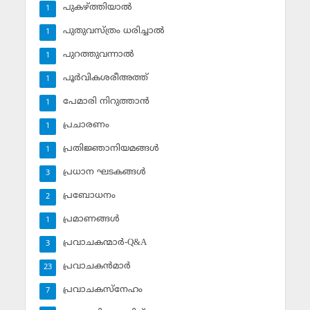
പുകഴ്ത്തിയാല്‍
1
പുതുവസ്ത്രം ധരിച്ചാല്‍
1
പുറത്തുവന്നാല്‍
1
പൂര്‍വികശരീഅത്ത്
1
പേമാരി നിറുത്താന്‍
1
പ്രചാരണം
1
പ്രതിജ്ഞാനിയമങ്ങള്‍
1
പ്രധാന ഘടകങ്ങള്‍
3
പ്രബോധനം
2
പ്രമാണങ്ങള്‍
1
പ്രവാചകന്മാര്‍-Q&A
3
പ്രവാചകന്‍മാര്‍
23
പ്രവാചകസ്‌നേഹം
7