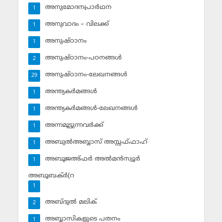
അനുമോദനപ്രാര്‍ഥന
1
അനുവാദം – വിലക്ക്‌
1
അനുഷ്ഠാനം
1
അനുഷ്ഠാനം-പഠനങ്ങള്‍
2
അനുഷ്ഠാനം-ലേഖനങ്ങള്‍
29
അന്ത്യകര്‍മങ്ങള്‍
1
അന്ത്യകര്‍മങ്ങള്‍-ലേഖനങ്ങള്‍
1
അന്നമൂട്ടുന്നവര്‍ക്ക്
1
അബുല്‍അബ്ബാസ് അസ്സഫ്ഫാഹ്‌
1
അബൂജഅ്ഫര്‍ അല്‍മന്‍സ്വൂര്‍
1
അബൂബക്ര്‍(റ
1
അബ്ദുല്‍ മലിക്‌
2
അബ്ബാസികളുടെ പതനം
1