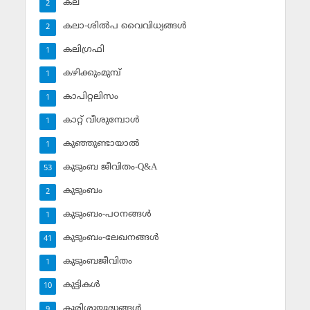
കല
2
കലാ-ശില്‍പ വൈവിധ്യങ്ങള്‍
2
കലിഗ്രഫി
1
കഴിക്കുംമുമ്പ്
1
കാപിറ്റലിസം
1
കാറ്റ് വീശുമ്പോള്‍
1
കുഞ്ഞുണ്ടായാല്‍
1
കുടുംബ ജീവിതം-Q&A
53
കുടുംബം
2
കുടുംബം-പഠനങ്ങള്‍
1
കുടുംബം-ലേഖനങ്ങള്‍
41
കുടുംബജീവിതം
1
കുട്ടികള്‍
10
കുരിശുയുദ്ധങ്ങള്‍
9