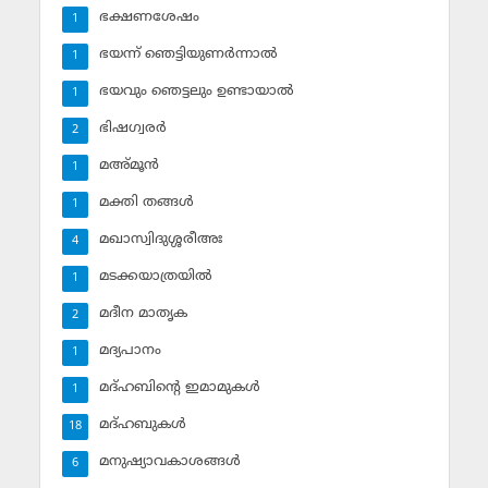
ഭക്ഷണശേഷം
1
ഭയന്ന് ഞെട്ടിയുണര്‍ന്നാല്‍
1
ഭയവും ഞെട്ടലും ഉണ്ടായാല്‍
1
ഭിഷഗ്വരര്‍
2
മഅ്മൂന്‍
1
മക്തി തങ്ങള്‍
1
മഖാസ്വിദുശ്ശരീഅഃ
4
മടക്കയാത്രയില്‍
1
മദീന മാതൃക
2
മദ്യപാനം
1
മദ്ഹബിന്റെ ഇമാമുകള്‍
1
മദ്ഹബുകള്‍
18
മനുഷ്യാവകാശങ്ങള്‍
6