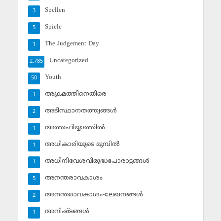
Spellen
3
Spiele
5
The Judgement Day
1
Uncategorized
2,785
Youth
50
അക്രമത്തിനെതിരെ
1
അടിസ്ഥാനതത്ത്വങ്ങള്‍
2
അത്തഹിയ്യാത്തില്‍
1
അധികാരിയുടെ മുമ്പില്‍
1
അധിനിവേശവിരുദ്ധപോരാട്ടങ്ങള്‍
1
അനന്തരാവകാശം
5
അനന്തരാവകാശം-ലേഖനങ്ങള്‍
2
അനിഷ്ടങ്ങള്‍
1