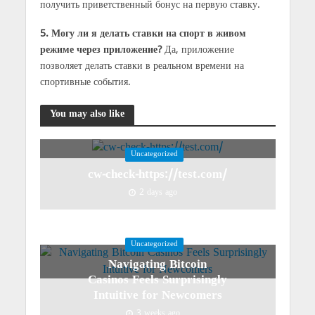
получить приветственный бонус на первую ставку.
5. Могу ли я делать ставки на спорт в живом
режиме через приложение?
Да, приложение
позволяет делать ставки в реальном времени на
спортивные события.
You may also like
Uncategorized
cw-check-https://test.com/
2 days ago
Uncategorized
Navigating Bitcoin
Casinos Feels Surprisingly
Intuitive for Newcomers
3 weeks ago