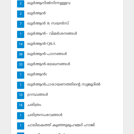
ഖുര്‍ആനില്‍നിന്നുള്ളവ
2
ഖുര്‍ആന്‍
2
ഖുര്‍ആന്‍ & സയന്‍സ്‌
7
ഖുര്‍ആന്‍– വിമര്‍ശനങ്ങള്‍
1
ഖുര്‍ആന്‍-Q&A
14
ഖുര്‍ആന്‍-പഠനങ്ങള്‍
38
ഖുര്‍ആന്‍-ലേഖനങ്ങള്‍
33
ഖുര്‍ആന്‍r
1
ഖുര്‍ആന്‍പാരായണത്തിന്റെ സുജൂദില്‍
1
ഗ്രന്ഥങ്ങള്‍
10
ചരിത്രം
18
ചരിത്രസംഭവങ്ങള്‍
1
ചാലിലകത്ത് കുഞ്ഞുമുഹമ്മദ് ഹാജി
1