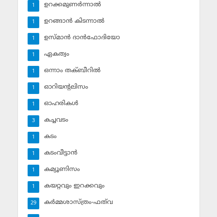
ഉറക്കമുണര്‍ന്നാല്‍
1
ഉറങ്ങാന്‍ കിടന്നാല്‍
1
ഉസ്മാന്‍ ദാന്‍ഫോദിയോ
1
ഏകത്വം
1
ഒന്നാം തക്ബീറില്‍
1
ഓറിയന്റലിസം
1
ഓഹരികള്‍
1
കച്ചവടം
3
കടം
1
കടംവീട്ടാന്‍
1
കമ്യൂണിസം
1
കയറ്റവും ഇറക്കവും
1
കര്‍മ്മശാസ്ത്രം-ഫത്‌വ
29