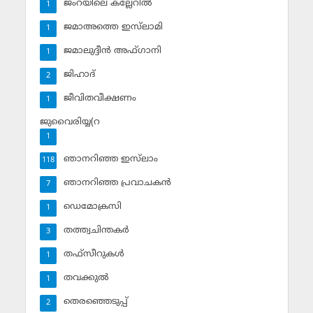
ജംറയിലെ കല്ലേറില്‍
1
ജമാഅത്തെ ഇസ്‌ലാമി
1
ജമാലുദ്ദീന്‍ അഫ്ഗാനി
1
ജിഹാദ്‌
2
ജീവിതവീക്ഷണം
1
ജുവൈരിയ്യ(റ
1
ഞാനറിഞ്ഞ ഇസ്‌ലാം
118
ഞാനറിഞ്ഞ പ്രവാചകന്‍
7
ഡെമോക്രസി
1
തത്ത്വചിന്തകര്‍
3
തഫ്‌സീറുകള്‍
1
തവക്കുല്‍
1
തെരഞ്ഞെടുപ്പ്
2