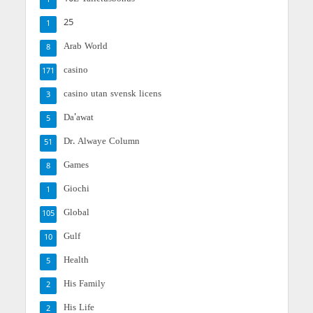
1
25
1
Arab World
8
casino
171
casino utan svensk licens
3
Da'awat
5
Dr. Alwaye Column
51
Games
8
Giochi
1
Global
105
Gulf
10
Health
5
His Family
2
His Life
2