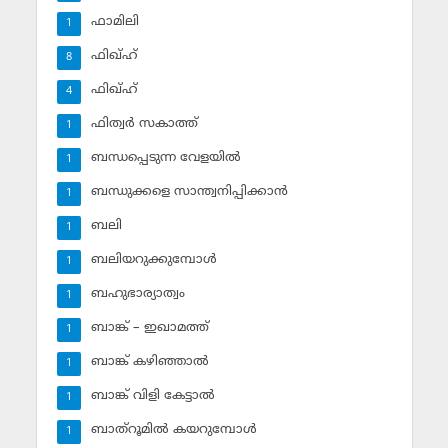
ഫാമിലി
1
ഫിഖ്ഹ്
8
ഫിഖ്ഹ്‌
4
ഫിത്വര്‍ സകാത്ത്‌
1
ബന്ധപ്പെടുന്ന വേളയില്‍
1
ബന്ധുക്കളെ സാന്ത്വനിപ്പിക്കാന്‍
1
ബലി
1
ബലിയറുക്കുമ്പോള്‍
1
ബഹുഭാര്യാത്വം
1
ബാങ്ക് – ഇഖാമത്ത്
1
ബാങ്ക് കഴിഞ്ഞാല്‍
1
ബാങ്ക് വിളി കേട്ടാല്‍
1
ബാത്‌റൂമില്‍ കയറുമ്പോള്‍
1