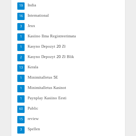
India
19
International
16
Jeux
3
Kasiino Ilma Registreerimata
1
Kasyno Depozyt 20 Zł
1
Kasyno Depozyt 20 Zł Blik
2
Kerala
13
Minimitalletus 5E
1
Minimitalletus Kasinot
1
Paynplay Kasiino Eesti
1
Public
60
review
15
Spellen
3