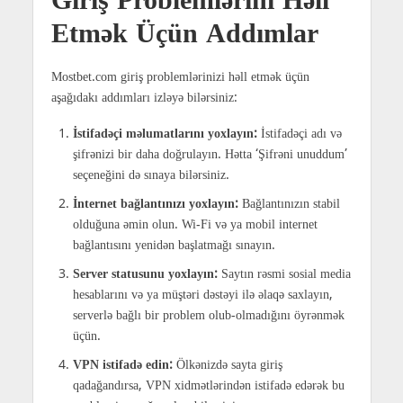
Giriş Problemlərini Həll
Etmək Üçün Addımlar
Mostbet.com giriş problemlərinizi həll etmək üçün
aşağıdakı addımları izləyə bilərsiniz:
İstifadəçi məlumatlarını yoxlayın:
İstifadəçi adı və
şifrənizi bir daha doğrulayın. Hətta ‘Şifrəni unuddum’
seçeneğini də sınaya bilərsiniz.
İnternet bağlantınızı yoxlayın:
Bağlantınızın stabil
olduğuna əmin olun. Wi-Fi və ya mobil internet
bağlantısını yenidən başlatmağı sınayın.
Server statusunu yoxlayın:
Saytın rəsmi sosial media
hesablarını və ya müştəri dəstəyi ilə əlaqə saxlayın,
serverlə bağlı bir problem olub-olmadığını öyrənmək
üçün.
VPN istifadə edin:
Ölkənizdə sayta giriş
qadağandırsa, VPN xidmətlərindən istifadə edərək bu