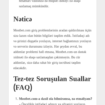
hesabları vasitəsilə də müştəri dəstəyi ilə əlaqə
saxlamaq mümkündür.
Nəticə
Mostbet.com giriş problemlərinin aradan qaldırılması üçün
sizə lazım olan bütün bilgiləri təqdim etdik. İstifadəçi adı
və şirinizi diqqətlə yoxlayın, internet bağlantınızı yoxlayın
və serverin durumunu izləyin. Hər şeydən əvvəl, bu
addımlar problemi həll etməsə, Mostbet.com-un dəstək
xidməti ilə əlaqə saxlamaqdan çəkinməyin. Bu cür
addımlar, sizə daha rahat bir giriş təcrübəsi təqdim
edəcəkdir.
Tez-tez Soruşulan Suallar
(FAQ)
Mostbet.com-a daxil ola bilmirəmsə, nə etməliyəm?
– Öncelikle istifadəçi adınızı və şifrənizi yoxlayın.