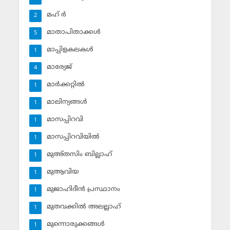
മഹ് ര്‍
2
മാതാപിതാക്കള്‍
5
മാപ്പിളകലകള്‍
1
മാര്യേജ്
4
മാര്‍ക്കറ്റില്‍
1
മാലിന്യങ്ങള്‍
1
മാസപ്പിറവി
1
മാസപ്പിറവിയില്‍
1
മുഅ്തസിം ബില്ലാഹ്
1
മുആവിയ
1
മുജാഹിദീന്‍ പ്രസ്ഥാനം
1
മുതവക്കില്‍ അലല്ലാഹ്
1
മുന്നൊരുക്കങ്ങള്‍
1