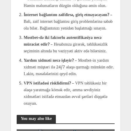
Həmin məlumatların düzgün olduğuna əmin olun.
İnternet bağlantım zəifdirsə, giriş etməyəcəyəm?
–
Bəli, zəif internet bağlantısı giriş problemlərinə səbəb
ola bilər. Bağlantınızı yenidən başlatmağı sınayın.
Mostbet-də iki faktorlu autentifikasiya necə
müraciət edir?
– Hesabınıza girərək, təhlükəsizlik
seçiminin altında bu vəziyyəti aktiv edə bilərsiniz.
Yardım xidməti necə işləyir?
– Mostbet-in yardım
xidməti müştəri ilə 24/7 əlaqə qurmağı mümkün edir.
Lakin, məsələlərinizi qeyd edin.
VPN istifadəsi risklidirmi?
– VPN təhlükəsiz bir
əlaqə yaratmağa kömək edir, amma sevdiyiniz
xidmətləri istifadə etməzdən əvvəl şərtləri diqqətlə
oxuyun.
You may also like