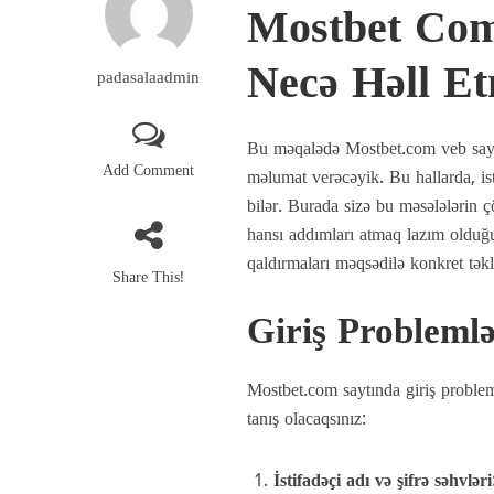
Mostbet Com
Necə Həll E
padasalaadmin
Bu məqalədə Mostbet.com veb saytınd
Add Comment
məlumat verəcəyik. Bu hallarda, ist
bilər. Burada sizə bu məsələlərin 
hansı addımları atmaq lazım olduğu
qaldırmaları məqsədilə konkret təkl
Share This!
Giriş Probleml
Mostbet.com saytında giriş probleml
tanış olacaqsınız:
İstifadəçi adı və şifrə səhvləri