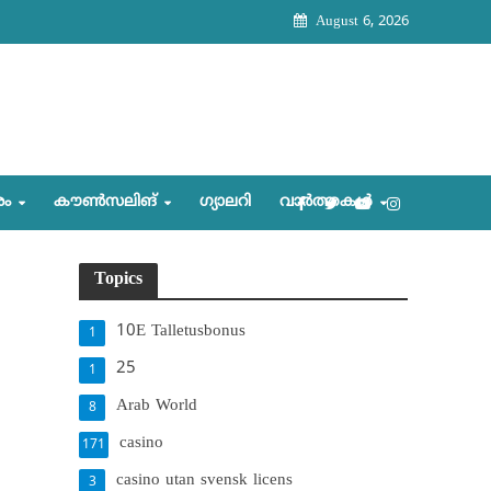
August 6, 2026
രം
കൗണ്‍സലിങ്‌
ഗ്യാലറി
വാര്‍ത്തകള്‍
Topics
10E Talletusbonus
1
25
1
Arab World
8
casino
171
casino utan svensk licens
3