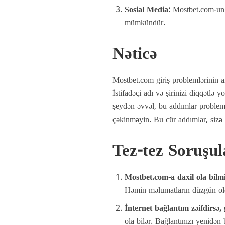
Sosial Media:
Mostbet.com-un r
mümkündür.
Nəticə
Mostbet.com giriş problemlərinin ar
İstifadəçi adı və şirinizi diqqətlə 
şeydən əvvəl, bu addımlar problem
çəkinməyin. Bu cür addımlar, sizə d
Tez-tez Soruşu
Mostbet.com-a daxil ola bilm
Həmin məlumatların düzgün ol
İnternet bağlantım zəifdirsə,
ola bilər. Bağlantınızı yenidən 