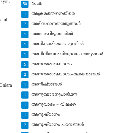
layın,
Youth
50
അക്രമത്തിനെതിരെ
1
lemi
അടിസ്ഥാനതത്ത്വങ്ങള്‍
2
അത്തഹിയ്യാത്തില്‍
1
അധികാരിയുടെ മുമ്പില്‍
1
അധിനിവേശവിരുദ്ധപോരാട്ടങ്ങള്‍
1
അനന്തരാവകാശം
5
അനന്തരാവകാശം-ലേഖനങ്ങള്‍
2
അനിഷ്ടങ്ങള്‍
 Onlara
1
അനുമോദനപ്രാര്‍ഥന
1
അനുവാദം – വിലക്ക്‌
1
അനുഷ്ഠാനം
1
അനുഷ്ഠാനം-പഠനങ്ങള്‍
2