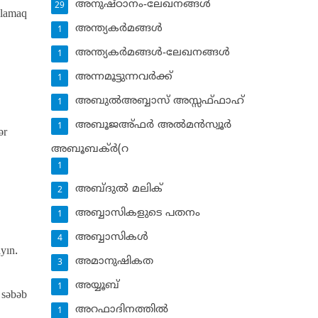
അനുഷ്ഠാനം-ലേഖനങ്ങള്‍
29
xlamaq
അന്ത്യകര്‍മങ്ങള്‍
1
അന്ത്യകര്‍മങ്ങള്‍-ലേഖനങ്ങള്‍
1
അന്നമൂട്ടുന്നവര്‍ക്ക്
1
അബുല്‍അബ്ബാസ് അസ്സഫ്ഫാഹ്‌
1
അബൂജഅ്ഫര്‍ അല്‍മന്‍സ്വൂര്‍
1
ər
അബൂബക്ര്‍(റ
1
അബ്ദുല്‍ മലിക്‌
2
അബ്ബാസികളുടെ പതനം
1
അബ്ബാസികള്‍
4
ayın.
അമാനുഷികത
3
അയ്യൂബ്‌
1
ə səbəb
അറഫാദിനത്തില്‍
1