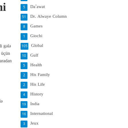
ni
Da'awat
5
Dr. Alwaye Column
51
Games
8
Giochi
1
Global
li gələ
105
q üçün
Gulf
10
 aradan
Health
5
His Family
2
His Life
2
History
4
lə
India
19
International
16
Jeux
3