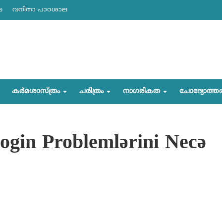
ല
വനിതാ പാഠശാല
കര്‍മശാസ്ത്രം
ചരിത്രം
നാഗരികത
ചോദ്യോത്ത
ogin Problemlərini Necə