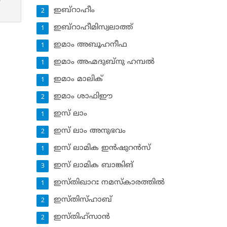
ഇബ്‌റാഹീം
2
ഇബ്‌റാഹീമിസ്വലാത്ത്
1
ഇമാം അബൂഹനീഫ
1
ഇമാം അഹ്മദുബ്‌നു ഹമ്പല്‍
1
ഇമാം മാലിക്
1
ഇമാം ശാഫിഈ
2
ഇസ് ലാം
1
ഇസ് ലാം അനുഭവം
2
ഇസ് ലാമിക ഇന്‍ഷുറന്‍സ്‌
1
ഇസ് ലാമിക ബാങ്കിങ്‌
3
ഇസ്തിഖാറഃ നമസ്‌കാരത്തില്‍
1
ഇസ്തിസ്ഹാബ്
2
ഇസ്തിഹ്‌സാന്‍
2