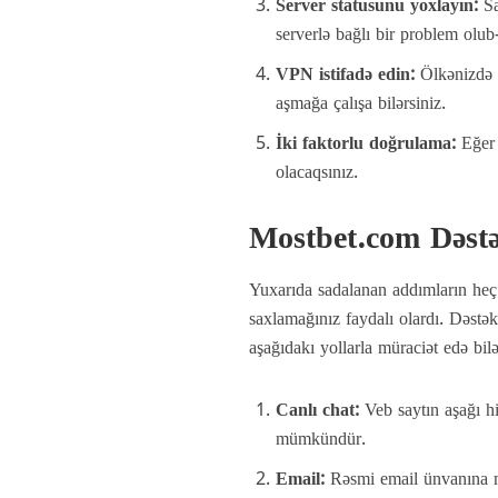
Server statusunu yoxlayın:
Sa
serverlə bağlı bir problem olu
VPN istifadə edin:
Ölkənizdə s
aşmağa çalışa bilərsiniz.
İki faktorlu doğrulama:
Eğer 
olacaqsınız.
Mostbet.com Dəstə
Yuxarıda sadalanan addımların heç 
saxlamağınız faydalı olardı. Dəst
aşağıdakı yollarla müraciət edə bilə
Canlı chat:
Veb saytın aşağı hi
mümkündür.
Email:
Rəsmi email ünvanına mü