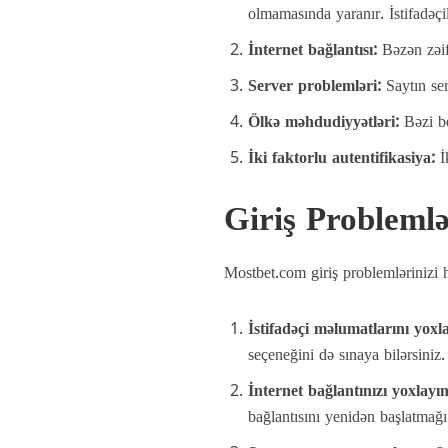
olmamasında yaranır. İstifadəçi
İnternet bağlantısı:
Bəzən zəif 
Server problemləri:
Saytın ser
Ölkə məhdudiyyətləri:
Bəzi bö
İki faktorlu autentifikasiya:
İk
Giriş Probleml
Mostbet.com giriş problemlərinizi h
İstifadəçi məlumatlarını yoxl
seçeneğini də sınaya bilərsiniz.
İnternet bağlantınızı yoxlayın
bağlantısını yenidən başlatmağı