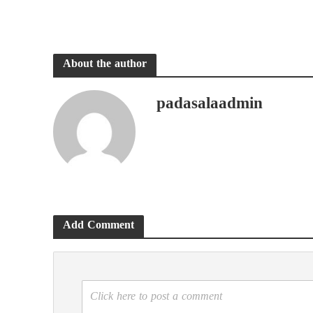
About the author
padasalaadmin
Add Comment
Click here to post a comment